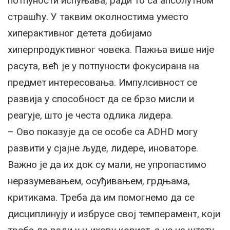
потпуности испуњава, ради то са апсолутном
страшћу. У таквим околностима уместо
хиперактивног детета добијамо
хиперпродуктивног човека. Пажња више није
расута, већ је у потпуности фокусирана на
предмет интересовања. Импулсивност се
развија у способност да се брзо мисли и
реагује, што је честа одлика лидера.
– Ово показује да се особе са ADHD могу
развити у сјајне људе, лидере, иноваторе.
Важно је да их док су мали, не упропастимо
неразумевањем, осуђивањем, грдњама,
критикама. Треба да им помогнемо да се
дисциплинују и избрусе свој темперамент, који