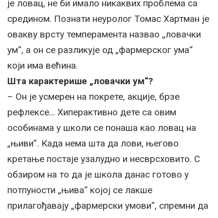
је ловац, не би имало никаквих проблема са
средином. Познати неуролог Томас Хартман је
овакву врсту темперамента назвао „ловачки
ум“, а он се разликује од „фармерског ума“
који има већина.
Шта карактерише „ловачки ум“?
– Он је усмерен на покрете, акције, брзе
рефлексе… Хиперактивно дете са овим
особинама у школи се понаша као ловац на
„њиви”. Када нема шта да лови, његово
кретање постаје узалудно и несврсховито. С
обзиром на то да је школа данас готово у
потпуности „њива“ којој се лакше
прилагођавају „фармерски умови“, спремни да