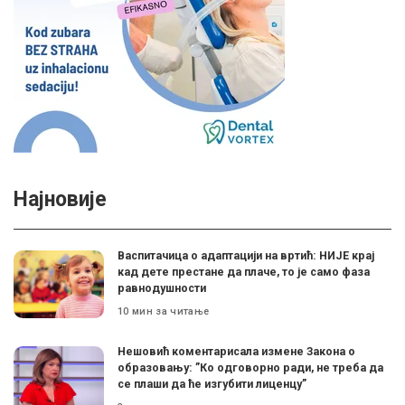
Најновије
Васпитачица о адаптацији на вртић: НИЈЕ крај
кад дете престане да плаче, то је само фаза
равнодушности
10 мин за читање
Нешовић коментарисала измене Закона о
образовању: ”Ко одговорно ради, не треба да
се плаши да ће изгубити лиценцу”