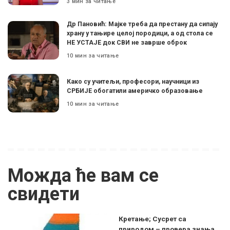
3 мин за читање
Др Пановић: Мајке треба да престану да сипају
храну у тањире целој породици, а од стола се
НЕ УСТАЈЕ док СВИ не заврше оброк
10 мин за читање
Како су учитељи, професори, научници из
СРБИЈЕ обогатили америчко образовање
10 мин за читање
Можда ће вам се
свидети
Кретање; Сусрет са
природом – провера знања