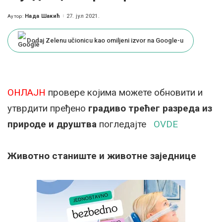
Нада Шакић
27. јул 2021.
Аутор:
Posted
by
Dodaj Zelenu učionicu kao omiljeni izvor na Google-u
ОНЛАЈН
провере којима можете обновити и
утврдити пређено
градиво трећег разреда из
природе и друштва
погледајте
OVDE
Животно станиште и животне заједнице