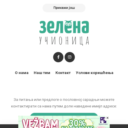
Прикажи још
О нама
Наш тим
Контакт
Услови коришћења
За питања или предлоге о пословној сарадњи можете
контактирати са нама путем доле наведене имејл адресе:
×
marketing@zelenaucionica.com