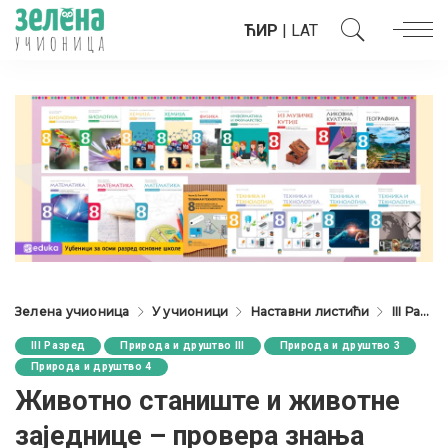
ЋИР
|
LAT
Зелена учионица
У учионици
Наставни листићи
III Разред
III Разред
Природа и друштво III
Природа и друштво 3
Природа и друштво 4
Животно станиште и животне
заједнице – провера знања