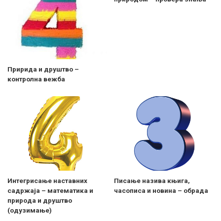
Пририда и друштво –
контролна вежба
Интегрисање наставних
Писање назива књига,
садржаја – математика и
часописа и новина – обрада
природа и друштво
(одузимање)