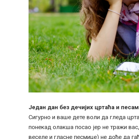
Један дан без дечијих цртаћа и песам
Сигурно и ваше дете воли да гледа црт
понекад олакша посао јер не тражи вас,
веселе и гласне песмице) не дође да г