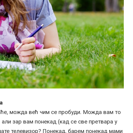
а
аће, можда већ чим се пробуди. Можда вам то
 али зар вам понекад (кад се све претвара у
ађате телевизор? Понекад, барем понекад мами