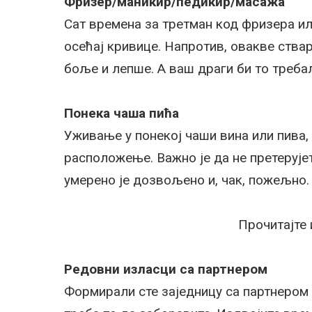
Фризер/маникир/педикир/масажа
Сат времена за третман код фризера ил
осећај кривице. Напротив, овакве ствар
боље и лепше. А ваш драги би то требал
Понека чаша пића
Уживање у понекој чаши вина или пива, 
расположење. Важно је да не претерујет
умерено је дозвољено и, чак, пожељно.
Прочитајте
Редовни изласци са партнером
Формирали сте заједницу са партнером ј