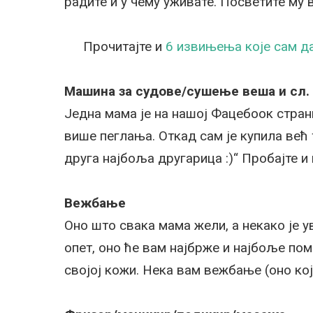
радите и у чему уживате. Посветите му
Прочитајте и
6 извињења које сам да
Машина за судове/сушење веша и сл. 
Једна мама је на нашој Фацебоок стра
више пеглања. Откад сам је купила већ 
друга најбоља другарица :)“ Пробајте и 
Вежбање
Оно што свака мама жели, а некако је у
опет, оно ће вам најбрже и најбоље по
својој кожи. Нека вам вежбање (оно кој