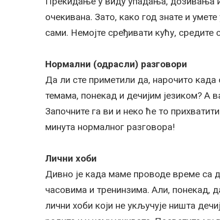
Прекидање у виду упадања, дозивања и
очекивана. Зато, како год знате и умет
сами. Немојте сређивати кућу, средите 
Нормални (одрасли) разговори
Да ли сте приметили да, нарочито када 
темама, понекад и дечијим језиком? А 
Започните га ви и неко ће то прихватити
минута нормалног разговора!
Лични хоби
Дивно је када маме проводе време са д
часовима и тренинзима. Али, понекад, д
лични хоби који не укључује ништа дечи