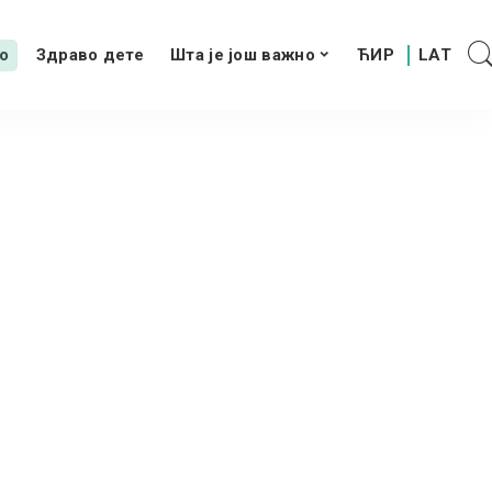
о
Здраво дете
Шта је још важно