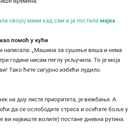
 више времена.
ла својој мами кад сам и ја постала
мајка
…
као помоћ у кући
ни написала: „Машина за сушење веша и нема
три године нисам пеглу укључила. То је моја
ви! Тако ћете сигурно избећи лудило.
век на дну листе приоритета, је вежбање. А
моћи да се ослободите стреса и осећате боље у
е ви највиште волите) постане дневна рутина.