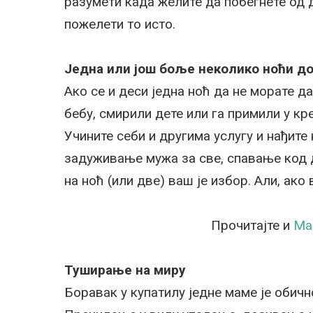
разумети када желите да побегнете од д
пожелети то исто.
Једна или још боље неколико ноћи до
Ако се и деси једна ноћ да не морате д
бебу, смирили дете или га примили у кр
Учините себи и другима услугу и нађите 
задуживање мужа за све, спавање код 
на ноћ (или две) ваш је избор. Али, ак
Прочитајте и
Ма
Туширање на миру
Боравак у купатилу једне маме је обичн