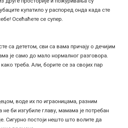
з друге просторије и пожуривања су
е убаците купатило у распоред онда када сте
себе! Осећаћете се супер.
сте са дететом, сви са вама причају о дечијим
вама је само до мало нормалног разговора.
 како треба. Али, борите се за својих пар
ецом, воде их по играоницама, разним
а не би изгубиле главу, мамама је потребан
је. Сигурно постоји нешто што волите да