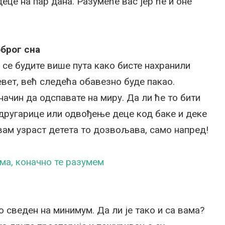
еце на пар дана. Разумеће вас јер ће и оне
брог сна
а се будите више пута како бисте нахранили
евет, већ следећа обавезно буде пакао.
начин да одспавате на миру. Да ли ће то бити
другарице или одвођење деце код баке и деке
о вам узраст детета то дозвољава, само напред!
ма, коначно те разумем
о сведен на минимум. Да ли је тако и са вама?