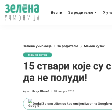
Вести
За родитеље
У уч
Зелена учионица
За родитеље
Мамин кутак
Мамин кутак
15 ствари које су 
да не полуди!
Нада Шакић
28. август 2016.
Аутор:
Posted
by
Dodaj Zelenu učionicu kao omiljeni izvor na Google-u