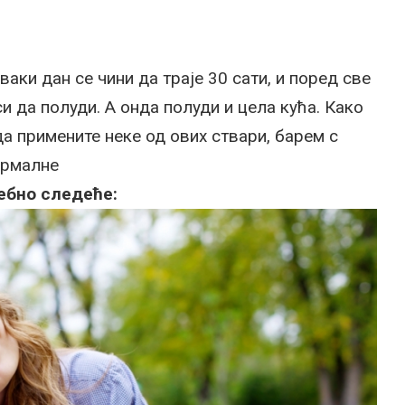
аки дан се чини да траје 30 сати, и поред све
 да полуди. А онда полуди и цела кућа. Како
да примените неке од ових ствари, барем с
ормалне
ребно следеће: