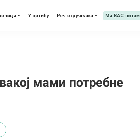
ионици
У вртићу
Реч стручњака
Ми ВАС питам
свакој мами потребне