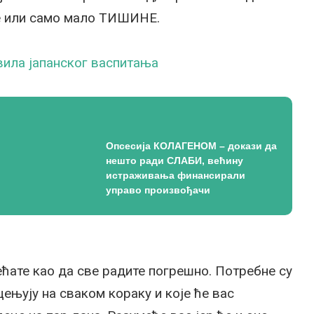
ле или само мало ТИШИНЕ.
ила јапанског васпитања
Опсесија КОЛАГЕНОМ – докази да
нешто ради СЛАБИ, већину
истраживања финансирали
управо произвођачи
ећате као да све радите погрешно. Потребне су
цењују на сваком кораку и које ће вас