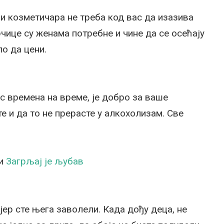
и козметичара не треба код вас да изазива
чице су женама потребне и чине да се осећају
о да цени.
с времена на време, је добро за ваше
е и да то не прерасте у алкохолизам. Све
 и
Загрљај је љубав
ер сте њега заволели. Када дођу деца, не