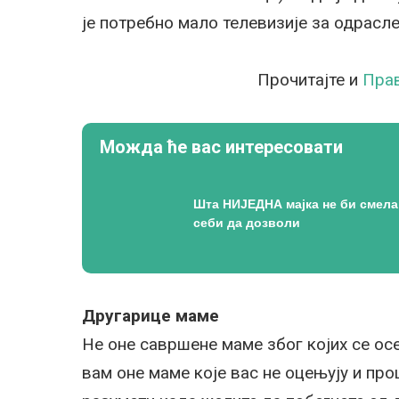
је потребно мало телевизије за одрас
Прочитајте и
Прав
Можда ће вас интересовати
Шта НИЈЕДНА мајка не би смела
себи да дозволи
Другарице маме
Не оне савршене маме због којих се ос
вам оне маме које вас не оцењују и про