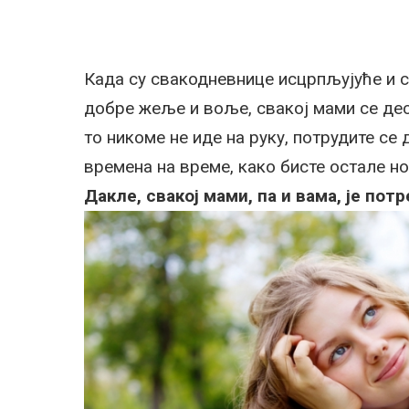
Када су свакодневнице исцрпљујуће и св
добре жеље и воље, свакој мами се деси
то никоме не иде на руку, потрудите се 
времена на време, како бисте остале н
Дакле, свакој мами, па и вама, је пот