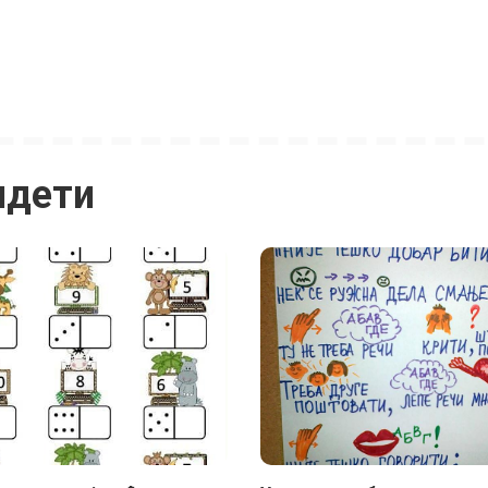
идети