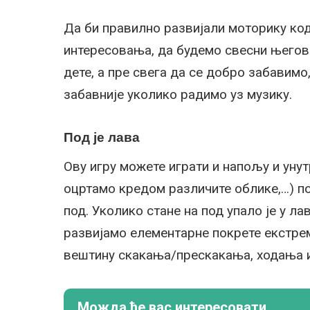
Да би правилно развијали моторику ко
интересовања, да будемо свесни његов
дете, а пре свега да се добро забавимо,
забавније уколико радимо уз музику.
Под је лава
Ову игру можете играти и напољу и унут
оцртамо кредом различите облике,…) по 
под. Уколико стане на под упало је у л
развијамо елементарне покрете екстреми
вештину скакања/прескакања, ходања и 
Можда ће вас интересовати