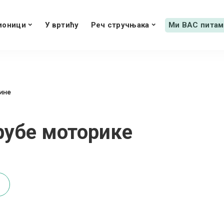
ионици
У вртићу
Реч стручњака
Ми ВАС питам
дине
грубе моторике