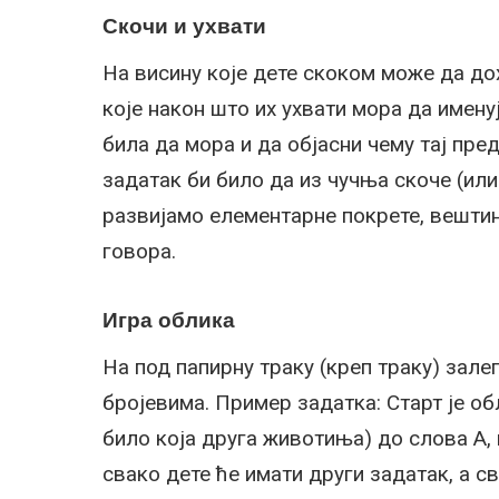
Скочи и ухвати
На висину које дете скоком може да до
које након што их ухвати мора да имену
била да мора и да објасни чему тај пред
задатак би било да из чучња скоче (ил
развијамо елементарне покрете, вештин
говора.
Игра облика
На под папирну траку (креп траку) зал
бројевима. Пример задатка: Старт је об
било која друга животиња) до слова А, п
свако дете ће имати други задатак, а 