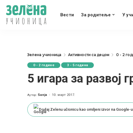
Вести
За родитеље
У уч
Зелена учионица
Активности са децом
0 - 2 го
0 - 2 године
3 - 5 година
5 игара за развој 
Sanja
10. март 2017.
Аутор:
Posted
by
Dodaj Zelenu učionicu kao omiljeni izvor na Google-u