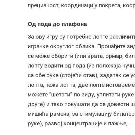
прецизност, координацију покрета, ко
Од пода до плафона
За ову игру су потребне лопте различит
играчке округлог облика. Пронађите зид
се може оборити (или врата, ормар, било
лопту водити од пода (из положаја чуч
са обе руке (стојећи став), задатак се
лопта, тежа лопта, две лопте истовреме
можете “шетати” по зиду, уплитати руке
друге) и тако покушати да се довести ш
мишића рамена, за стимулацију билате
руке), развој концентрације и пажње,…