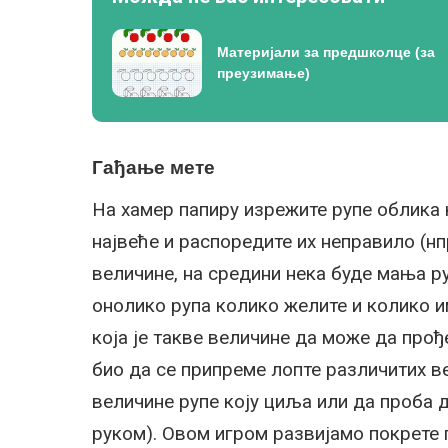
Материјали за предшколце (за
преузимање)
Гађање мете
На хамер папиру изрежите рупе облика 
највеће и распоредите их неправило (н
величине, на средини нека буде мања р
онолико рупа колико желите и колико и
која је такве величине да може да прођ
био да се припреме лопте различитих в
величине рупе коју циља или да проба 
руком). Овом игром развијамо покрете 