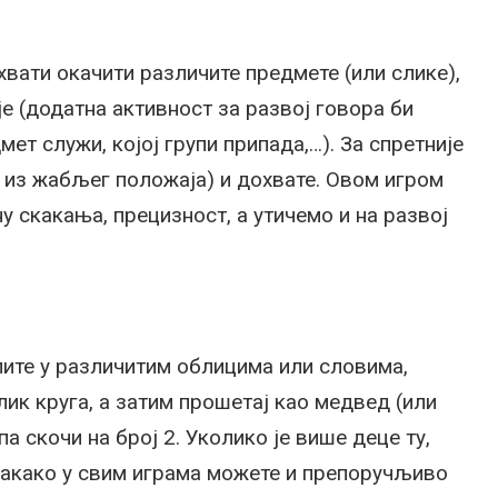
хвати окачити различите предмете (или слике),
је (додатна активност за развој говора би
мет служи, којој групи припада,…). За спретније
и из жабљег положаја) и дохвате. Овом игром
у скакања, прецизност, а утичемо и на развој
епите у различитим облицима или словима,
лик круга, а затим прошетај као медвед (или
а скочи на број 2. Уколико је више деце ту,
свакако у свим играма можете и препоручљиво