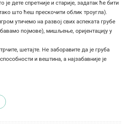
о је дете спретније и старије, задатак ће бити
 тако што ћеш прескочити облик троугла).
гром утичемо на развој свих аспеката грубе
абавамо појмове), мишљење, оријентацију у
 трчите, шетајте. Не заборавите да је груба
способности и вештина, а најзабавније је