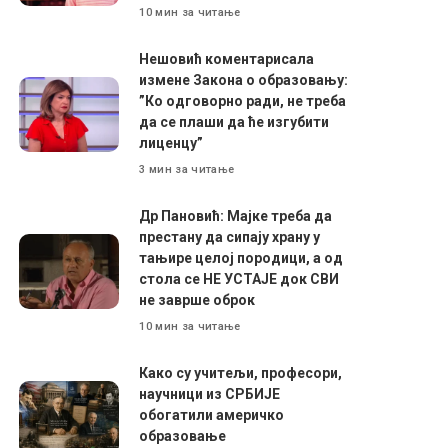
10 мин за читање
Нешовић коментарисала
измене Закона о образовању:
”Ко одговорно ради, не треба
да се плаши да ће изгубити
лиценцу”
3 мин за читање
Др Пановић: Мајке треба да
престану да сипају храну у
тањире целој породици, а од
стола се НЕ УСТАЈЕ док СВИ
не заврше оброк
10 мин за читање
Како су учитељи, професори,
научници из СРБИЈЕ
обогатили америчко
образовање