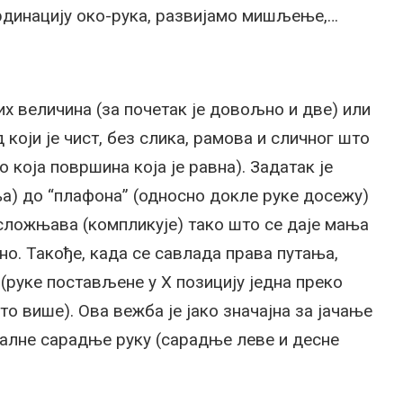
ординацију око-рука, развијамо мишљење,…
их величина (за почетак је довољно и две) или
 који је чист, без слика, рамова и сличног што
 која површина која је равна). Задатак је
ња) до “плафона” (односно докле руке досежу)
 усложњава (компликује) тако што се даје мања
но. Такође, када се савлада права путања,
 (руке постављене у X позицију једна преко
то више). Ова вежба је јако значајна за јачање
ралне сарадње руку (сарадње леве и десне