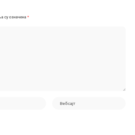
а су означена
*