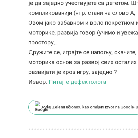
је да заједно учествујете са дететом. Шт
компликованији (нпр. стани на слово А,
Овом јако забавном и врло покретном и
моторике, развија говор (учимо и увеж
простору,…
Дружите се, играјте се напољу, скачите,
моторика основ за развој свих осталих 
развијати је кроз игру, заједно ?
Извор:
Питајте дефектолога
Dodaj Zelenu učionicu kao omiljeni izvor na Google-u