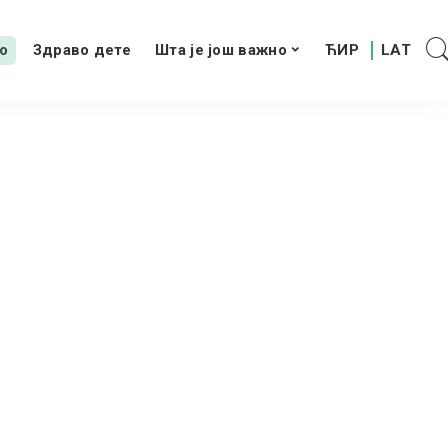
о
Здраво дете
Шта је још важно