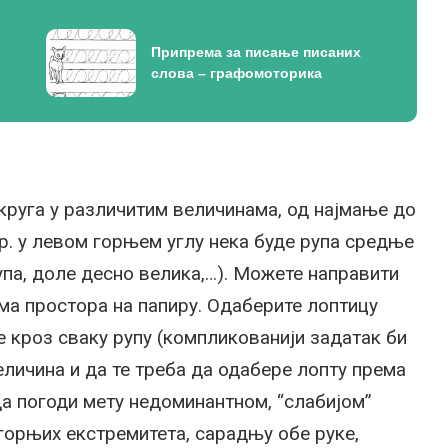
Припрема за писање писаних
слова – графомоторика
круга у различитим величинама, од најмање до
пр. у левом горњем углу нека буде рупа средње
упа, доле десно велика,…). Можете направити
ма простора на папиру. Одаберите лоптицу
е кроз сваку рупу (компликованији задатак би
еличина и да те треба да одабере лопту према
да погоди мету недоминантном, “слабијом”
горњих екстремитета, сарадњу обе руке,