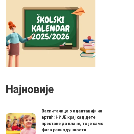
Најновије
Васпитачица о адаптацији на
вртић: НИЈЕ крај кад дете
престане да плаче, то је само
фаза равнодушности