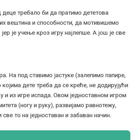
д деце требало би да пратимо дететова
их вештина и способности, да мотивишемо
 јер је учење кроз игру најлепше. А још је све
ра. На под ставимо јастуке (залепимо папире,
којима дете треба да се креће, не додирујући
аву и из игре испада. Овом једноставном игром
тета (ногу и руку), развијамо равнотежу,
све то на једноставан и забаван начин.