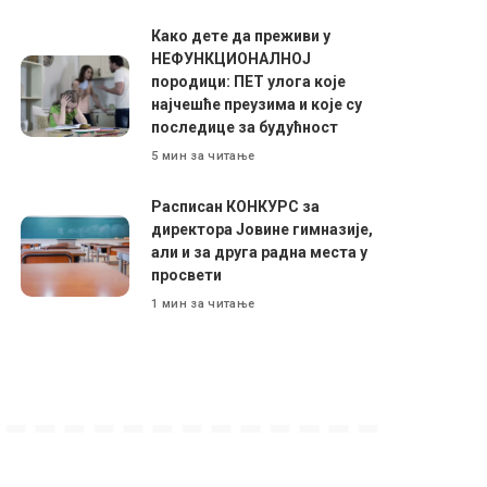
Како дете да преживи у
НЕФУНКЦИОНАЛНОЈ
породици: ПЕТ улога које
најчешће преузима и које су
последице за будућност
5 мин за читање
Расписан КОНКУРС за
директора Јовине гимназије,
али и за друга радна места у
просвети
1 мин за читање