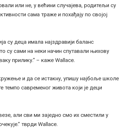
овали или не, у већини случајева, родитељи су
ктивности самa траже и похађају по својој
ија су деца имала најздравији баланс
то су сами на неки начин спутавали њихову
аку прилику.“ – каже Wallace.
кружење и да се истакну, упишу најбоље школе
те темпо савременог живота који је деци
езе, али сви ми заједно смо их сместили у
чекује.” тврди Wallace.