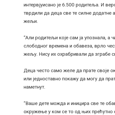
интервјуисано је 6.500 родитеља. И вер
тврдили да деца све те силне додатне а
жељи.
“Али родитељи које сам ја упознала, а ч
слободног времена и обавеза, врло чес
жељу. Нису их охрабривали да зграбе св
Деца често само желе да прате своје о
или једноставно покажу да могу да пра
наметнут.
“Ваше дете можда и иницира све те обав
окружење у ком се то од њих прећутно о