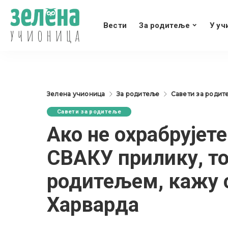
Вести
За родитеље
У уч
Зелена учионица
За родитеље
Савети за родит
Савети за родитеље
Ако не охрабрујете
СВАКУ прилику, т
родитељем, кажу 
Харварда