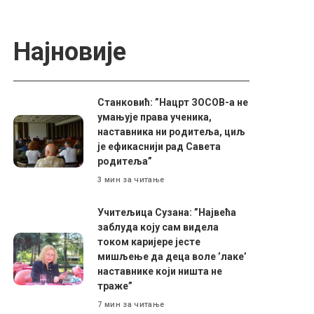
Најновије
Станковић: ”Нацрт ЗОСОВ-а не
умањује права ученика,
наставника ни родитеља, циљ
је ефикаснији рад Савета
родитеља”
3 мин за читање
Учитељица Сузана: ”Највећа
заблуда коју сам видела
током каријере јесте
мишљење да деца воле ’лаке’
наставнике који ништа не
траже”
7 мин за читање