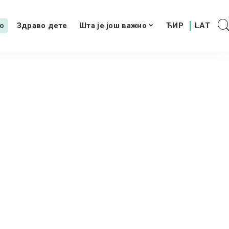
о
Здраво дете
Шта је још важно