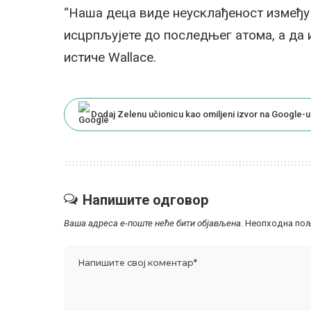
“Наша деца виде неусклађеност између 
исцрпљујете до последњег атома, а да 
истиче Wallace.
Dodaj Zelenu učionicu kao omiljeni izvor na Google-u
Напишите одговор
Ваша адреса е-поште неће бити објављена.
Неопходна пољ