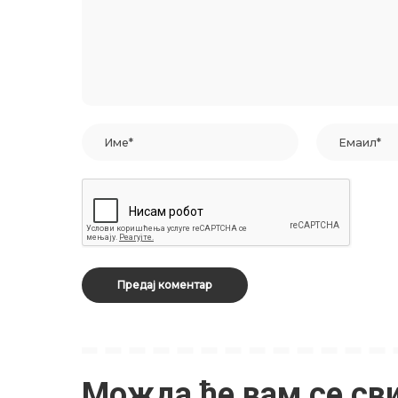
Можда ће вам се св