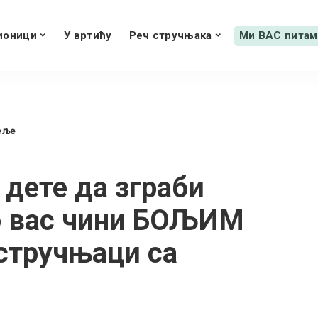
ионици
У вртићу
Реч стручњака
Ми ВАС питам
еље
 дете да зграби
о вас чини БОЉИМ
стручњаци са