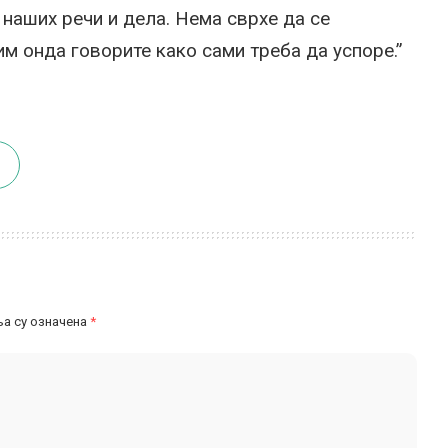
наших речи и дела. Нема сврхе да се
им онда говорите како сами треба да успоре.”
а су означена
*