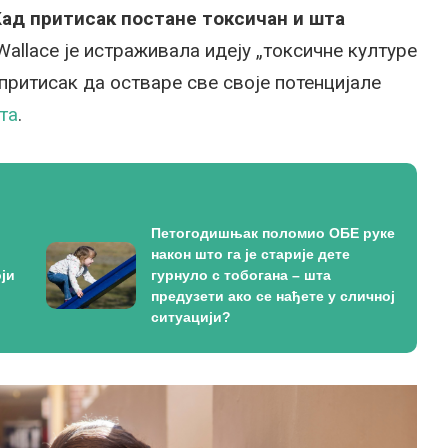
Кад притисак
постане токсичан и шта
Wallace је истраживала идеју „токсичне културе
 притисак да остваре све своје потенцијале
та
.
Петогодишњак поломио ОБЕ руке
након што га је старије дете
ји
гурнуло с тобогана – шта
предузети ако се нађете у сличној
ситуацији?