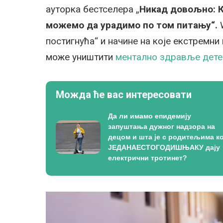
ауторка бестселера „
Никад довољно: 
можемо да урадимо по том питању“.
постигнућа“ и начине на које екстремни
може уништити
ментално здравље дете
Можда ће вас интересовати
Да ли имамо епидемију
запуштања дужног надзора на
децом и шта је с родитељима ко
ЈЕДАНАЕСТОГОДИШЊАКУ дају
електрични тротинет?