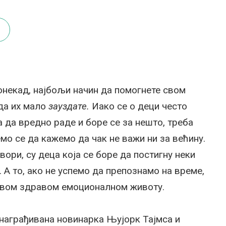
онекад, најбољи начин да помогнете свом
 да их мало
зауздате.
Иако се о деци често
 да вредно раде и боре се за нешто, треба
емо се да кажемо да чак не важи ни за већину.
овори, су деца која се боре да постигну неки
. А то, ако не успемо да препознамо на време,
овом здравом емоционалном животу.
 награђивана новинарка Њујорк Тајмса и