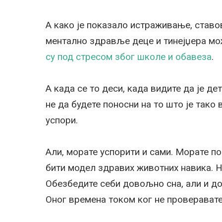
А како је показало истраживање, ставо
ментално здравље деце и тинејџера мо
су под стресом због школе и обавеза
.
А када се то деси, када видите да је д
не да будете поносни на то што је тако
успори.
Али, морате успорити и сами. Морате по
бити модел здравих животних навика. Н
Обезбедите себи довољно сна, али и д
Оног времена током ког не проверават