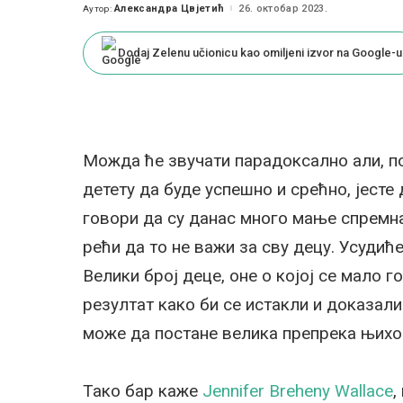
Александра Цвјетић
26. октобар 2023.
Аутор:
Posted
by
Dodaj Zelenu učionicu kao omiljeni izvor na Google-u
Можда ће звучати парадоксално али, п
детету да буде успешно и срећно, јесте
говори да су данас много мање спремна
рећи да то не важи за сву децу. Усудић
Велики број деце, оне о којој се мало г
резултат како би се истакли и доказали
може да постане велика препрека њих
Тако бар каже
Jennifer Breheny Wallace
,