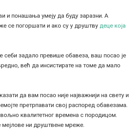
ви и понашања умеју да буду заразни. А
же се погоршати и ако су у друштву
деце која
ете себи задало превише обавеза, ваш посао је
 вредно, већ да инсистирате на томе да мало
казати да вам посао није најважнији на свету и
емојте претрпавати свој распоред обавезама.
овољно квалитетног времена с породицом.
е мејлове ни друштвене мреже.