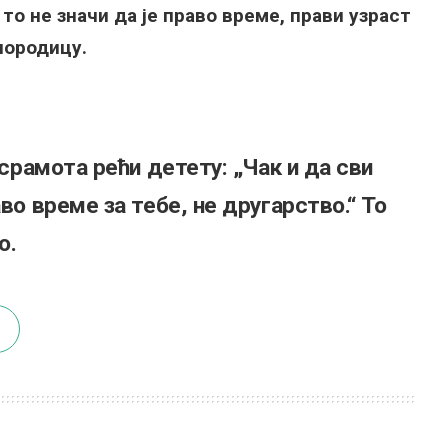
 то не значи да је право време, прави узраст
породицу.
 срамота рећи детету: „Чак и да сви
во време за тебе, не другарство.“ То
о.