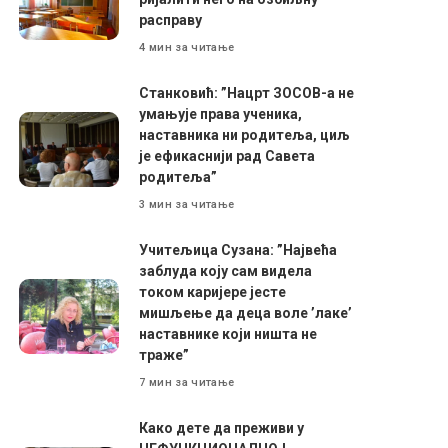
расправу
4 мин за читање
Станковић: ”Нацрт ЗОСОВ-а не
умањује права ученика,
наставника ни родитеља, циљ
је ефикаснији рад Савета
родитеља”
3 мин за читање
Учитељица Сузана: ”Највећа
заблуда коју сам видела
током каријере јесте
мишљење да деца воле ’лаке’
наставнике који ништа не
траже”
7 мин за читање
Како дете да преживи у