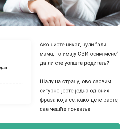
Ако нисте никад чули ”али
мама, то имају СВИ осим мене”
да ли сте уопште родитељ?
едан
Шалу на страну, ово сасвим
сигурно јесте једна од оних
фраза која се, како дете расте,
све чешће понавља.