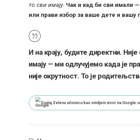
то сви имају
.
Чак и кад би сви имали —
или прави избор за ваше дете и вашу 
И на крају, будите директни. Није
имају — ми одлучујемо када је пра
није окрутност. То је родитељств
Dodaj Zelenu učionicu kao omiljeni izvor na Google-u