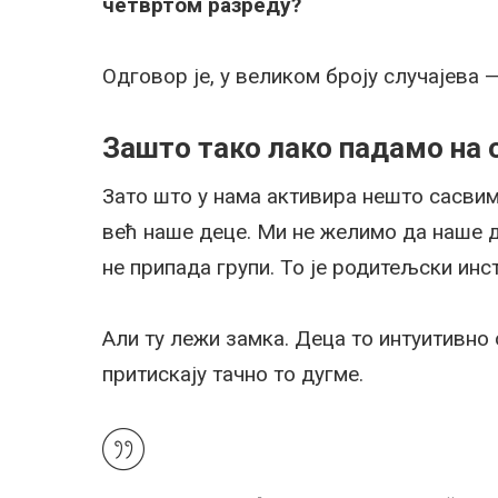
четвртом разреду?
Одговор је, у великом броју случајева —
Зашто тако лако падамо на 
Зато што у нама активира нешто сасвим
већ наше деце. Ми не желимо да наше де
не припада групи. То је родитељски инс
Али ту лежи замка. Деца то интуитивно 
притискају тачно то дугме.