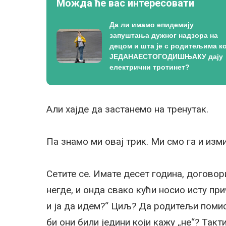
Можда ће вас интересовати
Да ли имамо епидемију
запуштања дужног надзора на
децом и шта је с родитељима ко
ЈЕДАНАЕСТОГОДИШЊАКУ дају
електрични тротинет?
Али хајде да застанемо на тренутак.
Па знамо ми овај трик. Ми смо га и изм
Сетите се. Имате десет година, договор
негде, и онда свако кући носио исту пр
и ја да идем?“ Циљ? Да родитељи помис
би они били једини који кажу „не“? Такт