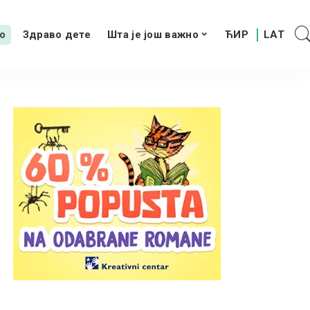
о
Здраво дете
Шта је још важно