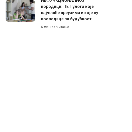
НЕФУНКЦИОНАЛНОЈ
породици: ПЕТ улога које
најчешће преузима и које су
последице за будућност
5 мин за читање