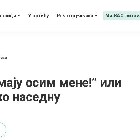
ионици
У вртићу
Реч стручњака
Ми ВАС питам
еље
мају осим мене!” или
ко наседну