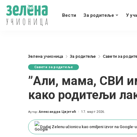
Вести
За родитеље
У уч
Зелена учионица
За родитеље
Савети за родит
Савети за родитеље
”Али, мама, СВИ и
како родитељи ла
Александра Цвјетић
17. март 2026.
Аутор:
Posted
by
Dodaj Zelenu učionicu kao omiljeni izvor na Google-u