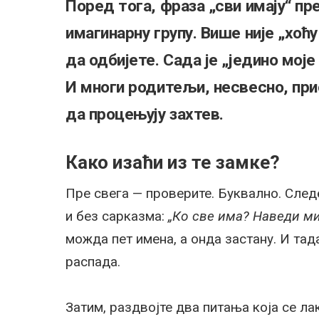
Поред тога, фраза „сви имају“ пр
имагинарну групу. Више није „хоћ
да одбијете. Сада је „једино моје
И многи родитељи, несвесно, при
да процењују захтев.
Како изаћи из те замке?
Пре свега — проверите. Буквално. Следећ
и без сарказма:
„Ко све има? Наведи ми
можда пет имена, а онда застану. И тад
распада.
Затим, раздвојте два питања која се ла