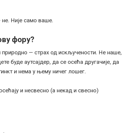
 не. Није само ваше.
ову фору?
 природно — страх од искључености. Не наше,
те буде аутсајдер, да се осећа другачије, да
тинкт и нема у њему ничег лошег.
осећају и несвесно (а некад и свесно)