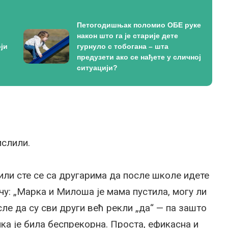
Петогодишњак поломио ОБЕ руке
након што га је старије дете
ји
гурнуло с тобогана – шта
предузети ако се нађете у сличној
ситуацији?
ислили.
или сте се са другарима да после школе идете
ичу: „Марка и Милоша је мама пустила, могу ли
ле да су сви други већ рекли „да“ — па зашто
ика је била беспрекорна. Проста, ефикасна и