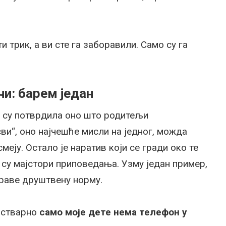
и трик, а ви сте га заборавили. Само су га
чи: барем један
 су потврдила оно што родитељи
сви“, оно најчешће мисли на једног, можда
меју. Остало је наратив који се гради око те
 су мајстори приповедања. Узму један пример,
праве друштвену норму.
р стварно
само моје дете нема телефон у