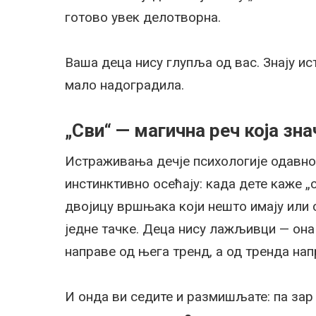
готово увек делотворна.
Ваша деца нису глупља од вас. Знају ист
мало надоградила.
„Сви“ — магична реч која зна
Истраживања дечје психологије одавно
инстинктивно осећају: када дете каже „
двојицу вршњака који нешто имају или с
једне тачке. Деца нису лажљивци — она
направе од њега тренд, а од тренда на
И онда ви седите и размишљате: па за