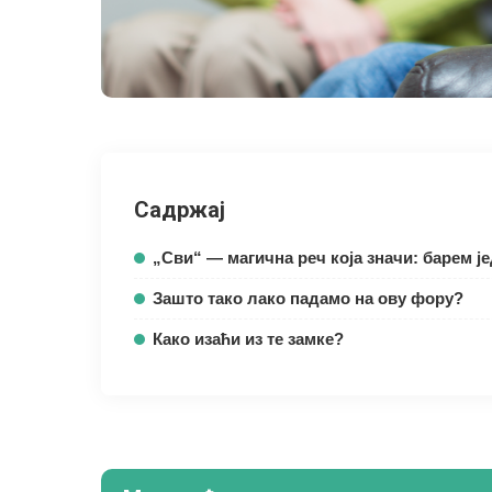
Садржај
„Сви“ — магична реч која значи: барем ј
Зашто тако лако падамо на ову фору?
Како изаћи из те замке?