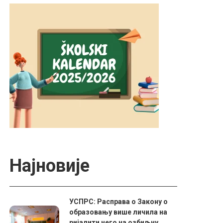
Најновије
УСПРС: Расправа о Закону о
образовању више личила на
ријалити него на озбиљну