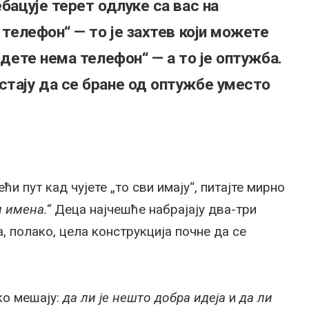
ебацује терет одлуке са вас на
у телефон“ — то је захтев који можете
 дете нема телефон“ — а то је оптужба.
стају да се бране од оптужбе уместо
и пут кад чујете „то сви имају“, питајте мирно
 имена.“
Деца најчешће набрајају два-три
а, полако, цела конструкција почне да се
ко мешају:
да ли је нешто добра идеја
и
да ли