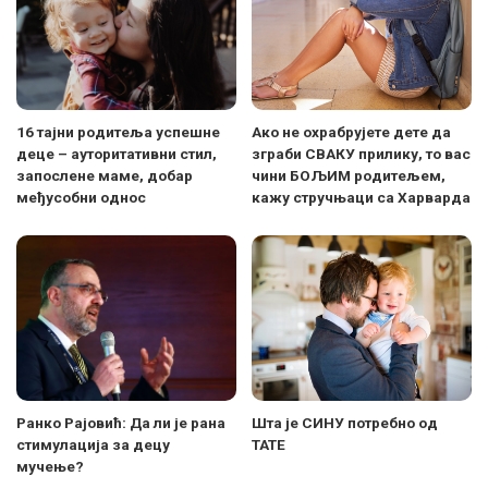
16 тајни родитеља успешне
Ако не охрабрујете дете да
деце – ауторитативни стил,
зграби СВАКУ прилику, то вас
запослене маме, добар
чини БОЉИМ родитељем,
међусобни однос
кажу стручњаци са Харварда
Ранко Рајовић: Да ли је рана
Шта је СИНУ потребно од
стимулација за децу
ТАТЕ
мучење?