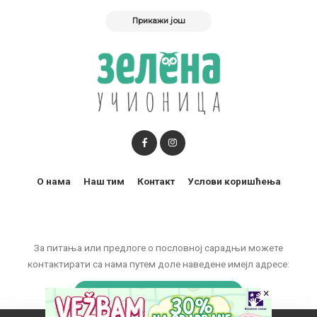
Прикажи још
О нама
Наш тим
Контакт
Услови коришћења
За питања или предлоге о пословној сарадњи можете
контактирати са нама путем доле наведене имејл адресе:
marketing@zelenaucionica.com
×