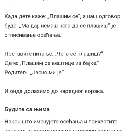
Када дете каже: „Плашим се“, а наш одговор
буде: „Ма дај, немаш чега да се плашиш“ је
отписивање осећања.
Поставите питање: „Чега се плашиш?“
Дете: „Плашим се вештице из бајке.“
Родитељ: „Јасно ми је.“
И онда долазимо до наредног корака.
Будите са њима
Након што именујете осећања и прихватите
понекад је довољно само у тишини седети са