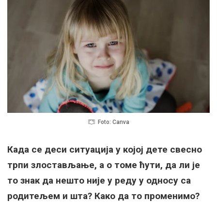
Foto: Canva
Када се деси ситуација у којој дете свесно
трпи злостављање, а о томе ћути, да ли је
то знак да нешто није у реду у односу са
родитељем и шта? Како да то променимо?