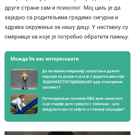
друге стране сам и психолог. Мој циљ је да
заједно са родитељима градимо сигурна и
здрава окружења за нашу децу. У наставку су
смернице на које је потребно обратити пажњу.
Можда ће вас интересовати
Да ли имамо епидемију запуштања дужног
надзора на децом и шта је с родитељима који
ЈЕДАНАЕСТОГОДИШЊАКУ дају електрични
тротинет?
Петогодишњак поломио ОБЕ руке након што
га је старије дете гурнуло с тобогана – шта
предузети ако се нађете у сличној ситуацији?