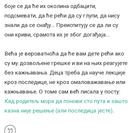
боје се да ће их околина одбацити,
подсмевати, да ће рећи да су глупи, да нису
знали да се снађу… Преиспитују се да ли су
они криви, срамота их је због догађаја…
Већа је вероватноћа да ће вам дете рећи ако
су му дозвољене грешке и ви на њих реагујете
без кажњавања. Деца треба да науче лекције
кроз последице, не кроз омаловажавање или
кажњавање. О томе сам већ писала у посту:
Кад родитељ мора да понови сто пута и зашто
казна није решење (али последица јесте)
.