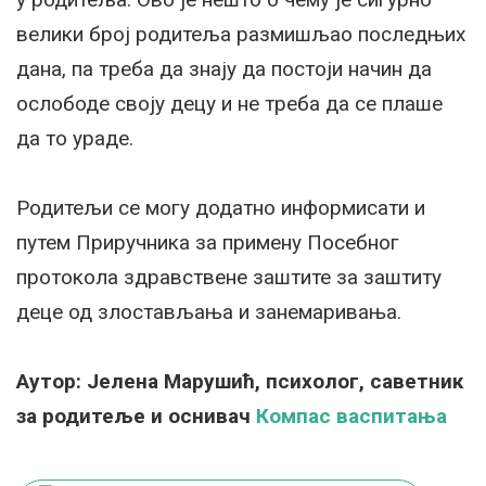
велики број родитеља размишљао последњих
дана, па треба да знају да постоји начин да
ослободе своју децу и не треба да се плаше
да то ураде.
Родитељи се могу додатно информисати и
путем Приручника за примену Посебног
протокола здравствене заштите за заштиту
деце од злостављања и занемаривања.
Аутор: Јелена Марушић, психолог, саветник
за родитеље и оснивач
Компас васпитања