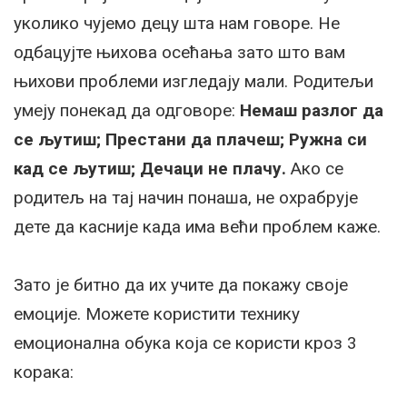
уколико чујемо децу шта нам говоре. Не
одбацујте њихова осећања зато што вам
њихови проблеми изгледају мали. Родитељи
умеју понекад да одговоре:
Немаш разлог да
се љутиш; Престани да плачеш; Ружна си
кад се љутиш; Дечаци не плачу.
Ако се
родитељ на тај начин понаша, не охрабрује
дете да касније када има већи проблем каже.
Зато је битно да их учите да покажу своје
емоције. Можете користити технику
емоционална обука која се користи кроз 3
корака: