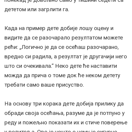
дететом или загрлити га.
Када на пример дете добије лошу оцену и
видите да се разочарало резултатом можете
рећи: „Логично је да се осећаш разочарано,
вредно си радила, а резултат је другачији него
што си очекивала.“ Неко дете ће наставити
можда да прича о томе док ће неком детету
требати само ваше присуство.
На основу три корака дете добија прилику да
обради своја осећања, разуме да је потпуно у
реду и пожељно показати их и стиче поверење
у родитеља. Ово је нешто о чему је сигурно