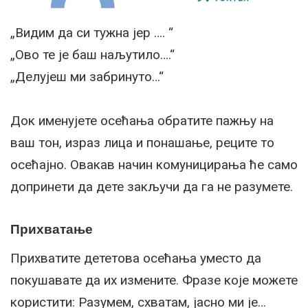
„Видим да си тужна јер …. “
„Ово те је баш наљутило….“
„Делујеш ми забринуто…“
Док именујете осећања обратите пажњу на
ваш тон, израз лица и понашање, реците то
осећајно. Овакав начин комуницирања ће само
допринети да дете закључи да га не разумете.
Прихватање
Прихватите дететова осећања уместо да
покушавате да их измените. Фразе које можете
користити: Разумем, схватам, јасно ми је…