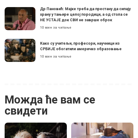
Др Пановић: Мајке треба да престану да сипају
храну у тањире целој породици, а од стола се
НЕ УСТАЈЕ док СВИ не заврше оброк
10 мин за читање
Како су учитељи, професори, научници из
СРБИЈЕ обогатили америчко образовање
10 мин за читање
Можда ће вам се
свидети