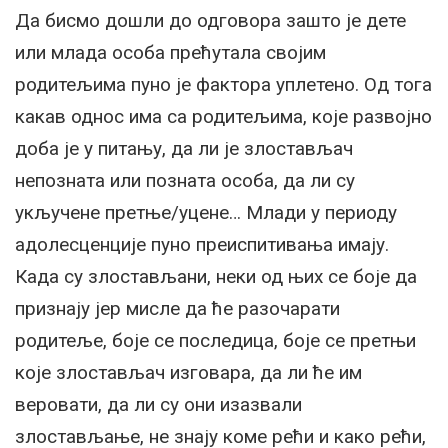
Да бисмо дошли до одговора зашто је дете
или млада особа прећутала својим
родитељима пуно је фактора уплетено. Од тога
какав однос има са родитељима, које развојно
доба је у питању, да ли je злостављач
непозната или позната особа, да ли су
укључене претње/уцене… Млади у периоду
адолесценције пуно преиспитивања имају.
Када су злостављани, неки од њих се боје да
признају јер мисле да ће разочарати
родитеље, боје се последица, боје се претњи
које злостављач изговара, да ли ће им
веровати, да ли су они изазвали
злостављање, не знају коме рећи и како рећи,