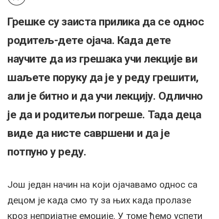
Грешке су заиста прилика да се однос
родитељ-дете ојача. Када дете
научите да из грешака учи лекције ви
шаљете поруку да је у реду грешити,
али је битно и да учи лекцију. Одлично
је да и родитељи погреше. Тада деца
виде да нисте савршени и да је
потпуно у реду.
Још један начин на који ојачавамо однос са
децом је када смо ту за њих када пролазе
кроз непријатне емоције. У томе ћемо успети