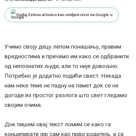
Posted
by
Dodaj Zelenu učionicu kao omiljeni izvor na Google-u
Учимо своју децу лепом понашању, правим
вредностима и причамо им како се одбранити
од непознатих људи, али то није довољно.
Потребно је додатно подићи свест. Некада
нам неке теме не падну на памет док се не
догоде из простог разлога што свет гледамо
својим очима.
Док пишем овај текст ломим се како га
конципирати јер сам као прво родитељ, а са