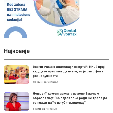
Најновије
Васпитачица о адаптацији на вртић: НИЈЕ крај
кад дете престане да плаче, то је само фаза
равнодушности
10 мин за читање
Нешовић коментарисала измене Закона о
образовању: ”Ко одговорно ради, не треба да
се плаши да ће изгубити лиценцу”
3 мин за читање