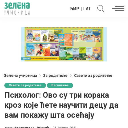
ЋИР
|
LAT
Зелена учионица
За родитеље
Савети за родитеље
Савети за родитеље
Васпитање
Психолог: Ово су три корака
кроз које ћете научити децу да
вам покажу шта осећају
Александра Цвјетић
21. јануар 2021.
Аутор: