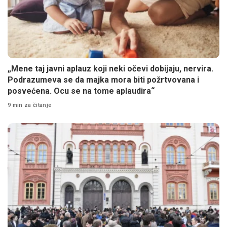
„Mene taj javni aplauz koji neki očevi dobijaju, nervira.
Podrazumeva se da majka mora biti požrtvovana i
posvećena. Ocu se na tome aplaudira“
9 min za čitanje