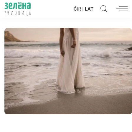
ĆIR
|
LAT