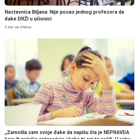
Nastavnica Biljana: Nije posao jednog profesora da
đake DRŽI u učionici
5 min za čitanje
„Zamolila sam svoje đake da napišu šta je NEPRAVDA