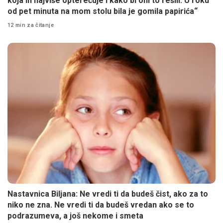
koja ih najviše opterećuje i kako bi oni to rešili. U roku
od pet minuta na mom stolu bila je gomila papirića“
12 min za čitanje
Nastavnica Biljana: Ne vredi ti da budeš čist, ako za to
niko ne zna. Ne vredi ti da budeš vredan ako se to
podrazumeva, a još nekome i smeta