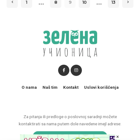
…
…
1
8
9
10
13
O nama
Naš tim
Kontakt
Uslovi korišćenja
Za pitanja ili predloge o poslovnoj saradnji možete
kontaktirati sa nama putem dole navedene imejl adrese:
×
marketing@zelenaucionica.com