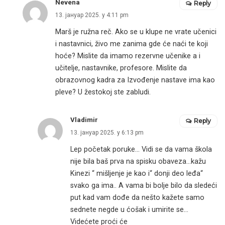
Nevena
Reply
13. јануар 2025. у 4:11 pm
Marš je ružna reč. Ako se u klupe ne vrate učenici
i nastavnici, živo me zanima gde će naći te koji
hoće? Mislite da imamo rezervne učenike a i
učitelje, nastavnike, profesore. Mislite da
obrazovnog kadra za Izvođenje nastave ima kao
pleve? U žestokoj ste zabludi.
Vladimir
Reply
13. јануар 2025. у 6:13 pm
Lep početak poruke… Vidi se da vama škola
nije bila baš prva na spisku obaveza…kažu
Kinezi “ mišljenje je kao i“ donji deo leđa“
svako ga ima.. A vama bi bolje bilo da sledeći
put kad vam dođe da nešto kažete samo
sednete negde u ćošak i umirite se…
Videćete proći će