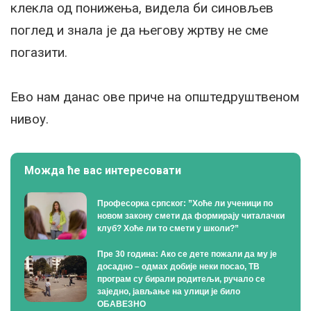
клекла од понижења, видела би синовљев
поглед и знала је да његову жртву не сме
погазити.
Ево нам данас ове приче на општедруштвеном
нивоу.
Можда ће вас интересовати
Професорка српског: ”Хоће ли ученици по
новом закону смети да формирају читалачки
клуб? Хоће ли то смети у школи?”
Пре 30 година: Ако се дете пожали да му је
досадно – одмах добије неки посао, ТВ
програм су бирали родитељи, ручало се
заједно, јављање на улици је било
ОБАВЕЗНО