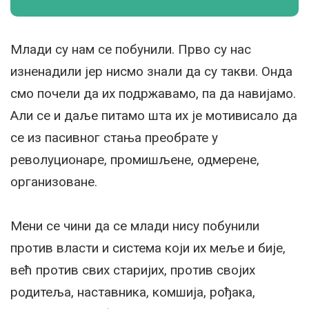
Млади су нам се побунили. Прво су нас
изненадили јер нисмо знали да су такви. Онда
смо почели да их подржавамо, па да навијамо.
Али се и даље питамо шта их је мотивисало да
се из пасивног стања преобрате у
револуционаре, промишљене, одмерене,
организоване.
Мени се чини да се млади нису побунили
против власти и система који их меље и бије,
већ против свих старијих, против својих
родитеља, наставника, комшија, рођака,