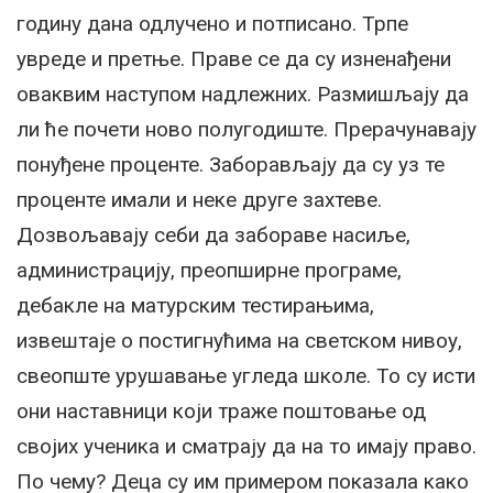
годину дана одлучено и потписано. Трпе
увреде и претње. Праве се да су изненађени
оваквим наступом надлежних. Размишљају да
ли ће почети ново полугодиште. Прерачунавају
понуђене проценте. Заборављају да су уз те
проценте имали и неке друге захтеве.
Дозвољавају себи да забораве насиље,
администрацију, преопширне програме,
дебакле на матурским тестирањима,
извештаје о постигнућима на светском нивоу,
свеопште урушавање угледа школе. То су исти
они наставници који траже поштовање од
својих ученика и сматрају да на то имају право.
По чему? Деца су им примером показала како