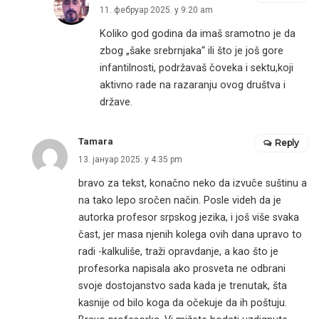
11. фебруар 2025. у 9:20 am
Koliko god godina da imaš sramotno je da
zbog „šake srebrnjaka“ ili što je još gore
infantilnosti, podržavaš čoveka i sektu,koji
aktivno rade na razaranju ovog društva i
države.
Tamara
Reply
13. јануар 2025. у 4:35 pm
bravo za tekst, konačno neko da izvuče suštinu a
na tako lepo sročen način. Posle videh da je
autorka profesor srpskog jezika, i još više svaka
čast, jer masa njenih kolega ovih dana upravo to
radi -kalkuliše, traži opravdanje, a kao što je
profesorka napisala ako prosveta ne odbrani
svoje dostojanstvo sada kada je trenutak, šta
kasnije od bilo koga da očekuje da ih poštuju.