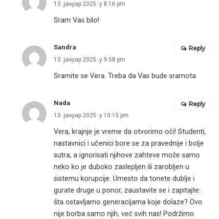
13. јануар 2025. у 8:16 pm
Sram Vas bilo!
Sandra
Reply
13. јануар 2025. у 9:58 pm
Sramite se Vera. Treba da Vas bude sramota
Nada
Reply
13. јануар 2025. у 10:15 pm
Vera, krajnje je vreme da otvorimo oči! Studenti,
nastavnici i učenici bore se za pravednije i bolje
sutra, a ignorisati njihove zahteve može samo
neko ko je duboko zaslepljen ili zarobljen u
sistemu korupcije. Umesto da tonete dublje i
gurate druge u ponor, zaustavite se i zapitajte:
šta ostavljamo generacijama koje dolaze? Ovo
nije borba samo njih, već svih nas! Podržimo