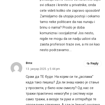
svi otkaze i krenite u privatnike, onda
cete videti koliko ste zapravo sposobni!
Zamisljamo da utopija postoji i cekamo
tamo neke politicare da nas nunaju i
brinu o nama? Proslo je doba
komunizna i socijalizma! Jos nesto,
nigde ne mogu da se nadju uslovi sta
zaista profersori traze sve, a mi svi kao
nesto podrzavamo….
Bmx
Reply
13. јануар 2025. у 5:44 pm
Срам да ТЕ буде. На којим си ти „јаслама“
када тако пишеш? Да ли знаш какво је стање
у просвети, у било ком смислу? Од нас се
тражи практично немогуће у систему који
само тражи, а везује ти руке и оптерећује те
споредним стварима. А где је (више) суштина