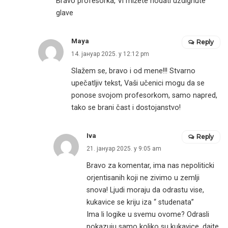
Bravo profesorka, Vi mižete hodati uzdignute
glave
Maya
Reply
14. јануар 2025. у 12:12 pm
Slažem se, bravo i od mene!!! Stvarno
upečatljiv tekst, Vaši učenici mogu da se
ponose svojom profesorkom, samo napred,
tako se brani čast i dostojanstvo!
Iva
Reply
21. јануар 2025. у 9:05 am
Bravo za komentar, ima nas nepoliticki
orjentisanih koji ne zivimo u zemlji
snova! Ljudi moraju da odrastu vise,
kukavice se kriju iza “ studenata”
Ima li logike u svemu ovome? Odrasli
pokazuju samo koliko su kukavice, dajte