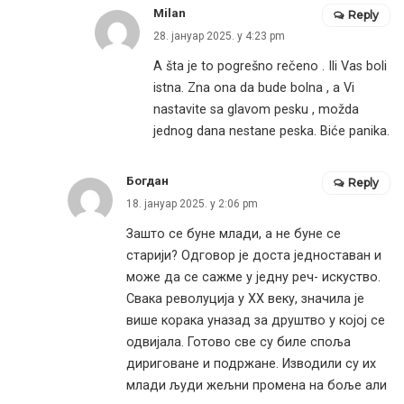
Milan
Reply
28. јануар 2025. у 4:23 pm
A šta je to pogrešno rečeno . Ili Vas boli
istna. Zna ona da bude bolna , a Vi
nastavite sa glavom pesku , možda
jednog dana nestane peska. Biće panika.
Богдан
Reply
18. јануар 2025. у 2:06 pm
Зашто се буне млади, а не буне се
старији? Одговор је доста једноставан и
може да се сажме у једну реч- искуство.
Свака револуција у ХХ веку, значила је
више корака уназад за друштво у којој се
одвијала. Готово све су биле споља
дириговане и подржане. Изводили су их
млади људи жељни промена на боље али