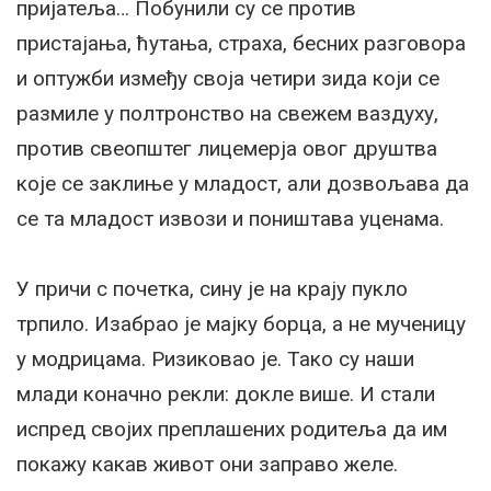
пријатеља… Побунили су се против
пристајања, ћутања, страха, бесних разговора
и оптужби између своја четири зида који се
размиле у полтронство на свежем ваздуху,
против свеопштег лицемерја овог друштва
које се заклиње у младост, али дозвољава да
се та младост извози и поништава уценама.
У причи с почетка, сину је на крају пукло
трпило. Изабрао је мајку борца, а не мученицу
у модрицама. Ризиковао је. Тако су наши
млади коначно рекли: докле више. И стали
испред својих преплашених родитеља да им
покажу какав живот они заправо желе.