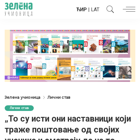
ЋИР
|
LAT
Зелена учионица
Лични став
Лични став
„То су исти они наставници који
траже поштовање од својих