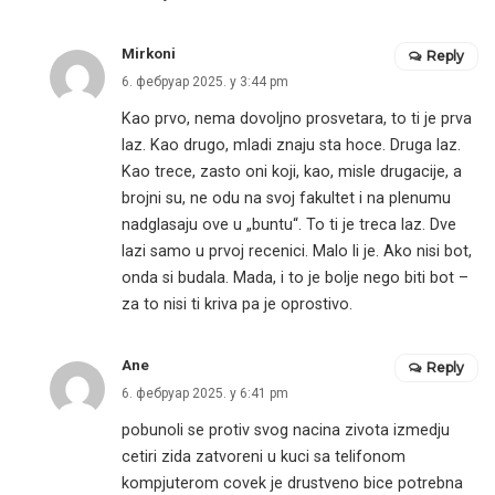
Mirkoni
Reply
6. фебруар 2025. у 3:44 pm
Kao prvo, nema dovoljno prosvetara, to ti je prva
laz. Kao drugo, mladi znaju sta hoce. Druga laz.
Kao trece, zasto oni koji, kao, misle drugacije, a
brojni su, ne odu na svoj fakultet i na plenumu
nadglasaju ove u „buntu“. To ti je treca laz. Dve
lazi samo u prvoj recenici. Malo li je. Ako nisi bot,
onda si budala. Mada, i to je bolje nego biti bot –
za to nisi ti kriva pa je oprostivo.
Ane
Reply
6. фебруар 2025. у 6:41 pm
pobunoli se protiv svog nacina zivota izmedju
cetiri zida zatvoreni u kuci sa telifonom
kompjuterom covek je drustveno bice potrebna