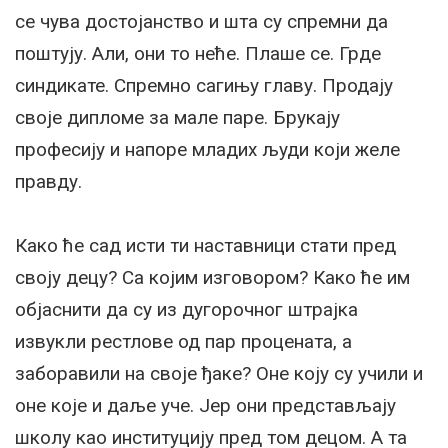
се чува достојанство и шта су спремни да
поштују. Али, они то неће. Плаше се. Грде
синдикате. Спремно сагињу главу. Продају
своје дипломе за мале паре. Брукају
професију и напоре младих људи који желе
правду.
Како ће сад исти ти наставници стати пред
своју децу? Са којим изговором? Како ће им
објаснити да су из дугорочног штрајка
извукли рестлове од пар процената, а
заборавили на своје ђаке? Оне коју су учили и
оне које и даље уче. Јер они представљају
школу као институцију пред том децом. А та