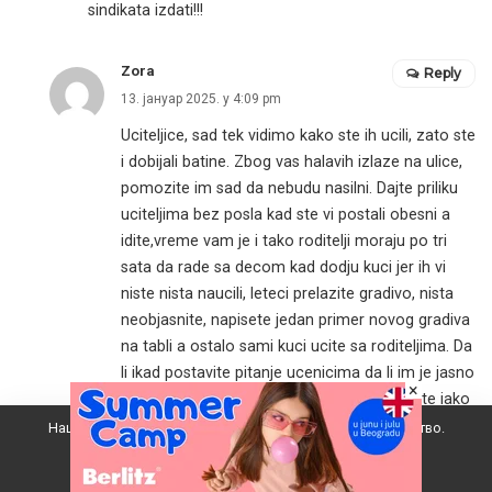
sindikata izdati!!!
Zora
Reply
13. јануар 2025. у 4:09 pm
Uciteljice, sad tek vidimo kako ste ih ucili, zato ste
i dobijali batine. Zbog vas halavih izlaze na ulice,
pomozite im sad da nebudu nasilni. Dajte priliku
uciteljima bez posla kad ste vi postali obesni a
idite,vreme vam je i tako roditelji moraju po tri
sata da rade sa decom kad dodju kuci jer ih vi
niste nista naucili, leteci prelazite gradivo, nista
neobjasnite, napisete jedan primer novog gradiva
na tabli a ostalo sami kuci ucite sa roditeljima. Da
li ikad postavite pitanje ucenicima da li im je jasno
×
ako nije da mu objasnite . Zaradu neodbijate iako
ste svesni da je niste zaradili jer ste i setali po
Наш вебсајт користи колачиће да побољша ваше искуство.
ulicama sa izdajnicima nase zemlje a roditelji
Прихватам
moraju 8 sati da rade na poslu plus jos tri sa