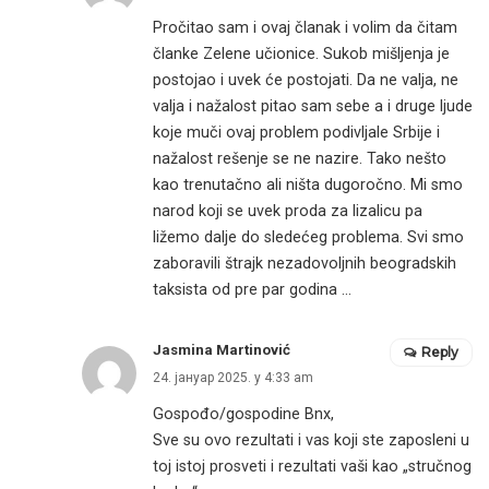
Pročitao sam i ovaj članak i volim da čitam
članke Zelene učionice. Sukob mišljenja je
postojao i uvek će postojati. Da ne valja, ne
valja i nažalost pitao sam sebe a i druge ljude
koje muči ovaj problem podivljale Srbije i
nažalost rešenje se ne nazire. Tako nešto
kao trenutačno ali ništa dugoročno. Mi smo
narod koji se uvek proda za lizalicu pa
ližemo dalje do sledećeg problema. Svi smo
zaboravili štrajk nezadovoljnih beogradskih
taksista od pre par godina …
Jasmina Martinović
Reply
24. јануар 2025. у 4:33 am
Gospođo/gospodine Bnx,
Sve su ovo rezultati i vas koji ste zaposleni u
toj istoj prosveti i rezultati vaši kao „stručnog