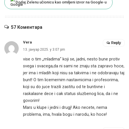
Dodaj Zelenu učionicu kao omiljeni izvor na Google-u
57 Коментара
Vera
Reply
13. јануар 2025. у 3:07 pm
vise o tim „mladima“ koji se, jadni, nesto bune protiv
svega i svacega,da ni sami ne znaju sta zapravo hoce,
jer ima i mladih koji nisu sa takvima i ne odobravaju taj
bunt! O tim licemernim nastavnicima i profesorima,
koji su do juce trazili zastitu od te buntivne i
raskalasne dece i cak status sluzbenog lica, da i ne
govorim!
Mars u klupe i jedni i drugj! Ako necete, nema
problema, ima, hvala bogu i narodu, ko hoce!