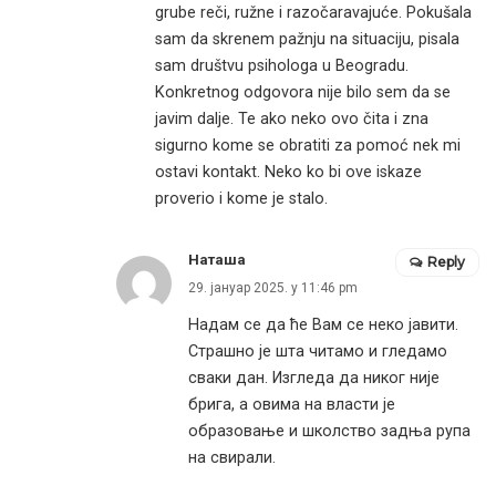
grube reči, ružne i razočaravajuće. Pokušala
sam da skrenem pažnju na situaciju, pisala
sam društvu psihologa u Beogradu.
Konkretnog odgovora nije bilo sem da se
javim dalje. Te ako neko ovo čita i zna
sigurno kome se obratiti za pomoć nek mi
ostavi kontakt. Neko ko bi ove iskaze
proverio i kome je stalo.
Наташа
Reply
29. јануар 2025. у 11:46 pm
Надам се да ће Вам се неко јавити.
Страшно је шта читамо и гледамо
сваки дан. Изгледа да никог није
брига, а овима на власти је
образовање и школство задња рупа
на свирали.