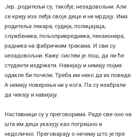
Јер…родитељи су, такође, незадовољни. Али
се крију иза леђа своје деце и не мрдају. Има
родитеља лекара, судија, полицајаца,
службеника, пољопривредника, пензионера,
радника на фабричким тракама. И сви су
незадовољни. Кажу: систем је лош, да ли ће
студенти издржати. Навијају и немају појма
одакле би почели. Треба им неко да их поведе.
А немају поверења ни у кога. Па су изабрали
да чекају и навијају.
Наставници су у преговорима. Раде све оно на
шта им деца указују као погрешно и
недолично. Преговарају о нечему што је пре