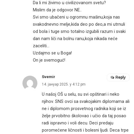
Da li mi živimo u civilizovanom svetu?
Mislim da je odgovor NE..
Svi smo ubačeni u ogromnu mašinu,koja nas
svakodnevno melje,kida deo po deo,a mi utrnuli
od bola i tuge smo totalno izgubili razum i svaki
dan nam liči na bolnu ranu,koja nikada neće
zaceliti…
Uzdajmo se u Boga!
On je svemoguć!
Svemir
Reply
14. јануар 2025. у 4:12 pm
U našoj OŠ u selu, su svi opštinari i neko
njihov. SNS ovci sa svakojakim diplomama ali
ne i diplomom prosvetnog radnika koji se iz
želje prvobitno školovao i učio da taj posao
radi ispravno i voli decu. Deci predaju
poromećene ličnosti i bolesni ljudi. Deca trpe