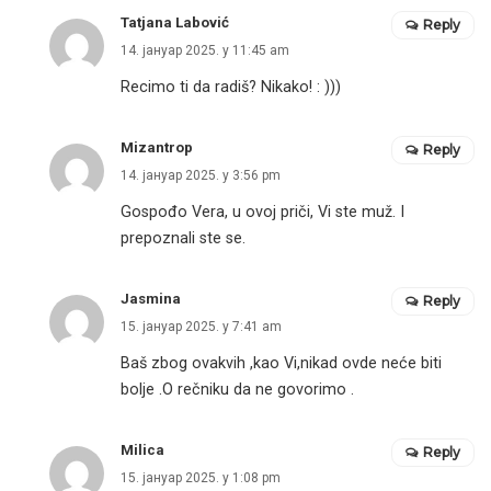
Tatjana Labović
Reply
14. јануар 2025. у 11:45 am
Recimo ti da radiš? Nikako! : )))
Mizantrop
Reply
14. јануар 2025. у 3:56 pm
Gospođo Vera, u ovoj priči, Vi ste muž. I
prepoznali ste se.
Jasmina
Reply
15. јануар 2025. у 7:41 am
Baš zbog ovakvih ,kao Vi,nikad ovde neće biti
bolje .O rečniku da ne govorimo .
Milica
Reply
15. јануар 2025. у 1:08 pm