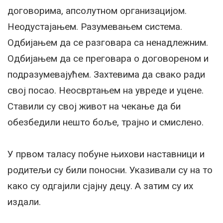
договорима, апсолутном организацијом.
Неодустајањем. Разумевањем система.
Одбијањем да се разговара са ненадлежним.
Одбијањем да се преговара о договореном и
подразумевајућем. Захтевима да свако ради
свој посао. Неосвртањем на увреде и уцене.
Ставили су свој живот на чекање да би
обезбедили нешто боље, трајно и смислено.
У првом таласу побуне њихови наставници и
родитељи су били поносни. Указивали су на то
како су одгајили сјајну децу. А затим су их
издали.