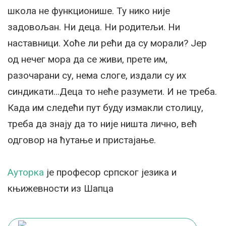
школа не функционише. Ту нико није
задовољан. Ни деца. Ни родитељи. Ни
наставници. Хоће ли рећи да су морали? Јер
од нечег мора да се живи, прете им,
разочарани су, нема слоге, издали су их
синдикати…Деца то неће разумети. И не треба.
Када им следећи пут буду измакли столицу,
треба да знају да то није ништа лично, већ
одговор на ћутање и пристајање.
Ауторка
је професор српског језика и
књижевности из Шапца