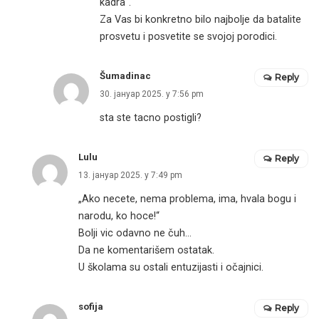
kadra“.
Za Vas bi konkretno bilo najbolje da batalite
prosvetu i posvetite se svojoj porodici.
Šumadinac
Reply
30. јануар 2025. у 7:56 pm
sta ste tacno postigli?
Lulu
Reply
13. јануар 2025. у 7:49 pm
„Ako necete, nema problema, ima, hvala bogu i
narodu, ko hoce!“
Bolji vic odavno ne čuh…
Da ne komentarišem ostatak.
U školama su ostali entuzijasti i očajnici.
sofija
Reply