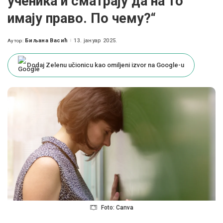
ученика и сматрају да на то
имају право. По чему?“
Биљана Васић
13. јануар 2025.
Аутор:
Posted
by
Dodaj Zelenu učionicu kao omiljeni izvor na Google-u
Foto: Canva