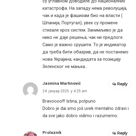
су углавном доводиле до националних
катастрофа. На западу нема револуција,
чак и када је фашизам био на власти (
Шпанија, Португал), увек су промене
стизале кроз систем. Занимљиво је да
нико не даје решења, чак ни предлоге.
Само је важно срушити. То је индикатор
да треба бити обазрив, да не постанемо
нова Украјина, кандидата за позицију
Зеленског не мањка…
Jasmina Martinović
Reply
24. јануар 2025. у 4:25 am
Bravoooo!!! Istina, potpuno
Dobro je dai smo još uvek mentalno zdravi i
da sve jako dobro vidimo i razumemo.
Prolaznik
Reply