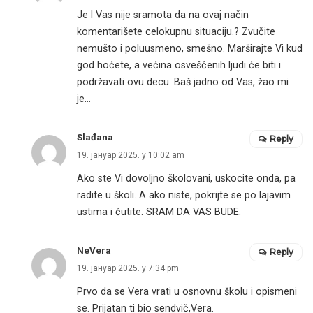
Je l Vas nije sramota da na ovaj način
komentarišete celokupnu situaciju.? Zvučite
nemušto i poluusmeno, smešno. Marširajte Vi kud
god hoćete, a većina osvešćenih ljudi će biti i
podržavati ovu decu. Baš jadno od Vas, žao mi
je…
Slađana
Reply
19. јануар 2025. у 10:02 am
Ako ste Vi dovoljno školovani, uskocite onda, pa
radite u školi. A ako niste, pokrijte se po lajavim
ustima i ćutite. SRAM DA VAS BUDE.
NeVera
Reply
19. јануар 2025. у 7:34 pm
Prvo da se Vera vrati u osnovnu školu i opismeni
se. Prijatan ti bio sendvič,Vera.