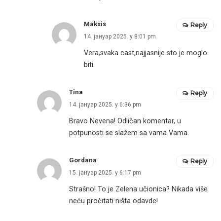
Maksis
Reply
14. јануар 2025. у 8:01 pm
Vera,svaka cast,najjasnije sto je moglo
biti.
Tina
Reply
14. јануар 2025. у 6:36 pm
Bravo Nevena! Odličan komentar, u
potpunosti se slažem sa vama Vama.
Gordana
Reply
15. јануар 2025. у 6:17 pm
Strašno! To je Zelena učionica? Nikada više
neću pročitati ništa odavde!