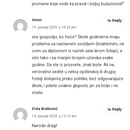
promene koje vode ka pravdi i boljoj budućnosti!“
Hmm
Reply
13. јануар 2025. у 10:33 pm
sns gospodjo, ko hoće? Škole godinama imaju
problema sa nastavnim osobljem (kvalitetnim, ne
ovim sa diplomom iz raznih sela širom Srbije), a
isto tako i sa manjim brojem učenika svake
godine. Da ste iz prosvete, znali biste. Ali ne,
verovatno sedite u nekoj opštinskoj ili drugoj
fotelji dobijenoj preko politike, bez odgovarajuće
škole, i pišete ovakve gluposti, jer za bolje i ne
znate.
Dida Bošković
Reply
14. јануар 2025. у 12:10 am
Narode dragi!