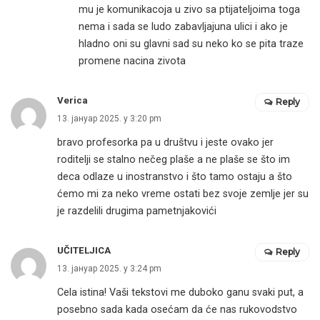
mu je komunikacoja u zivo sa ptijateljoima toga
nema i sada se ludo zabavljajuna ulici i ako je
hladno oni su glavni sad su neko ko se pita traze
promene nacina zivota
Verica
Reply
13. јануар 2025. у 3:20 pm
bravo profesorka pa u društvu i jeste ovako jer
roditelji se stalno nečeg plaše a ne plaše se što im
deca odlaze u inostranstvo i što tamo ostaju a što
ćemo mi za neko vreme ostati bez svoje zemlje jer su
je razdelili drugima pametnjakovići
UČITELJICA
Reply
13. јануар 2025. у 3:24 pm
Cela istina! Vaši tekstovi me duboko ganu svaki put, a
posebno sada kada osećam da će nas rukovodstvo