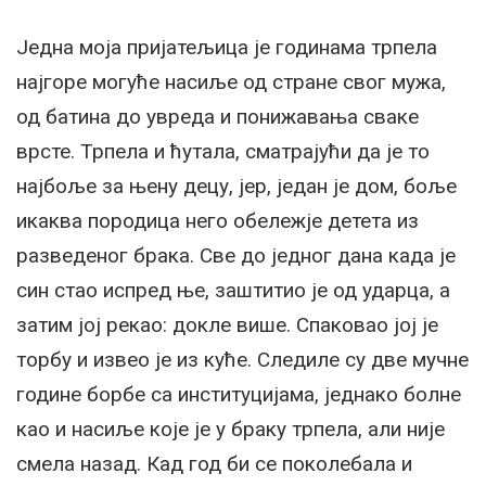
Једна моја пријатељица је годинама трпела
најгоре могуће насиље од стране свог мужа,
од батина до увреда и понижавања сваке
врсте. Трпела и ћутала, сматрајући да је то
најбоље за њену децу, јер, један је дом, боље
икаква породица него обележје детета из
разведеног брака. Све до једног дана када је
син стао испред ње, заштитио је од ударца, а
затим јој рекао: докле више. Спаковао јој је
торбу и извео је из куће. Следиле су две мучне
године борбе са институцијама, једнако болне
као и насиље које је у браку трпела, али није
смела назад. Кад год би се поколебала и