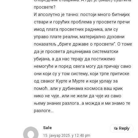
просвете?
И апсолутно је тачно: постоји много битнијих
ствари и горућих проблема у просвети пречи
имод плата просветних радника, али су
управо плате реални, материјално духовни
показатељ „бриге државе о просвети“. О томе
да је просвета деценијама систематски
убијана, а да нас терају да постижемо
немогуће и поред свега могу да причају само
они који су у том систему, који трпе притиске
од сваког Курте и Мурте и који урлају за
помоћ…али у дубинама космоса ваш крик
нико не чује…или не жели да чује из само
њему знаних разлога…а можда и ми знамо те
разлоге…
Sale
Reply
15. јануар 2025. у 12:40 pm