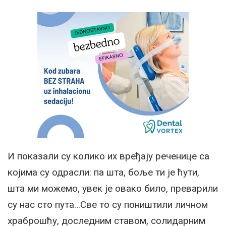
И показали су колико их вређају реченице са
којима су одрасли: па шта, боље ти је ћути,
шта ми можемо, увек је овако било, преварили
су нас сто пута…Све то су поништили личном
храброшћу, доследним ставом, солидарним