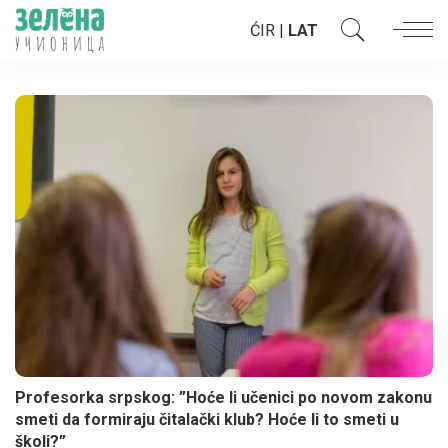
ĆIR
|
LAT
Profesorka srpskog: ”Hoće li učenici po novom zakonu
smeti da formiraju čitalački klub? Hoće li to smeti u
školi?”