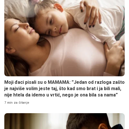
Moji đaci pisali su o MAMAMA: ”Jedan od razloga zašto
je najviše volim jeste taj, što kad smo brat i ja bili mali,
nije htela da idemo u vrtić, nego je ona bila sa nama”
7 min za čitanje