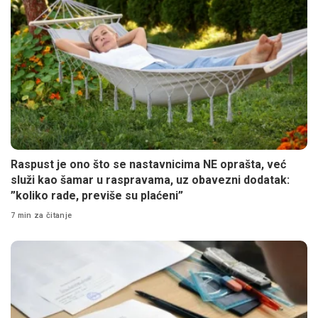
Raspust je ono što se nastavnicima NE oprašta, već
služi kao šamar u raspravama, uz obavezni dodatak:
”koliko rade, previše su plaćeni”
7 min za čitanje