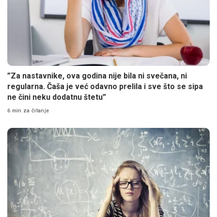
”Za nastavnike, ova godina nije bila ni svečana, ni
regularna. Čaša je već odavno prelila i sve što se sipa
ne čini neku dodatnu štetu”
6 min za čitanje