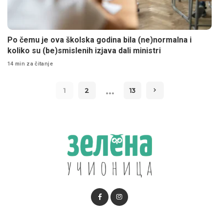
Po čemu je ova školska godina bila (ne)normalna i
koliko su (be)smislenih izjava dali ministri
14 min za čitanje
…
1
2
13