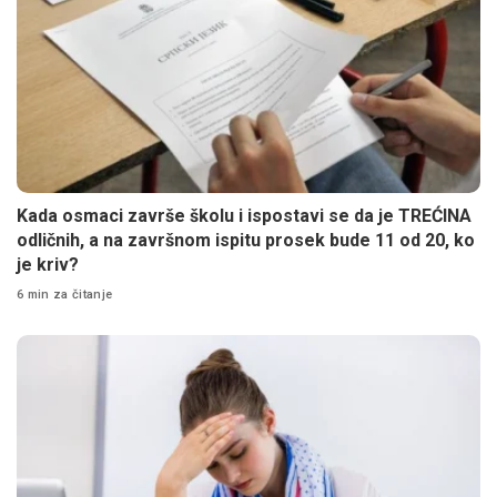
Kada osmaci završe školu i ispostavi se da je TREĆINA
odličnih, a na završnom ispitu prosek bude 11 od 20, ko
je kriv?
6 min za čitanje