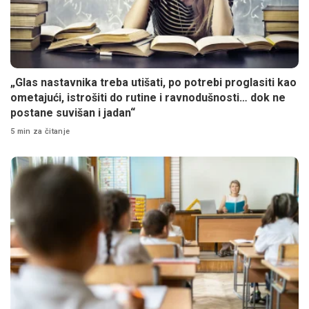
„Glas nastavnika treba utišati, po potrebi proglasiti kao
ometajući, istrošiti do rutine i ravnodušnosti… dok ne
postane suvišan i jadan“
5 min za čitanje