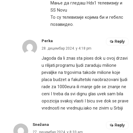
Мање да гледаш Нdx1 телевизију и
SS Novu
То су телевизије којима би и гебелс
позавидео.
Perka
Reply
28. децембар 2024. у 4:18 pm
Jagoda da li znas sta pises dok u ovoj drzavi
u rilijati.programu ljudi zaraduju milione
pevaljke na trgovima takode milione koje
placa budzet a fakultetski naobrazovani ljudi
rade za 1000eura ili manje gde se znanje ne
ceni I treba da svi dignu glas uvek sam bila
opozicija svakoj vlasti I bicu sve dok se prave
vrednostì ne vrednuju.iako ne zivim u Srbiji
Snežana
Reply
27. децембар 2024. у 8:33 am