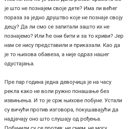
је што не познајем своје дете? Има ли већег
пораза за једно друштво које не познаје своју
децу? Да ли смо се запитали зашто их не
познајемо? Или ће они бити и за то криви? Јер
нам се нису представили и приказали. Као да
је то њихова обавеза, а није одраз нашег
одустајања.
Пре пар година једна девојчица је на часу
рекла како не воли ружно понашање без
извињења. И то је срж њихове побуне. Устали
су вичући против изговора, покушавајући да
надјачају оно што слушају од рођења.
Побунили су се против: не смем, не могу,