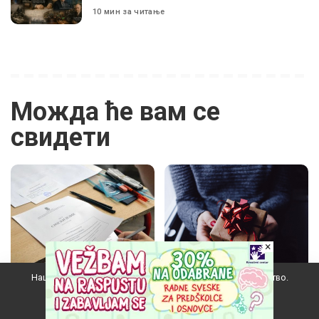
10 мин за читање
Можда ће вам се
свидети
×
Наш вебсајт користи колачиће да побољша ваше искуство.
Дежураћу ја, господине
Расправа о даривању
министре
учитељица (кад му време
Прихватам
није)