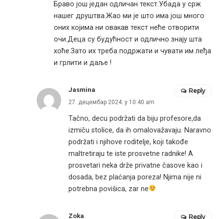
Браво још један одличан текст.Убада у срж
нашег друштва.Жао ми је што има још много
оних којима ни овакав текст неће отворити
очи.Деца су будућност и одлично знају шта
хоће.Зато их треба подржати и чувати им леђа
и грлити и даље !
Jasmina
Reply
27. децембар 2024. у 10:40 am
Tačno, decu podržati da biju profesore,da
izmiču stolice, da ih omalovažavaju. Naravno
podržati i njihove roditelje, koji takođe
maltretiraju te iste prosvetne radnike! A
prosvetari neka drže privatne časove kao i
dosada, bez plaćanja poreza! Njima nije ni
potrebna povišica, zar ne
Zoka
Reply