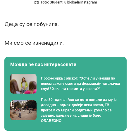
Foto: Studenti u blokadi/Instagram
Деца су се побунила.
Ми смо се изненадили.
Можда ће вас интересовати
Професорка српског: ”Хоће ли ученици по
новом закону смети да формирају читалачки
клуб? Хоће ли то смети у школи?”
Пре 30 година: Ако се дете пожали да му је
досадно – одмах добије неки посао, ТВ
програм су бирали родитељи, ручало се
заједно, јављање на улици је било
ОБАВЕЗНО