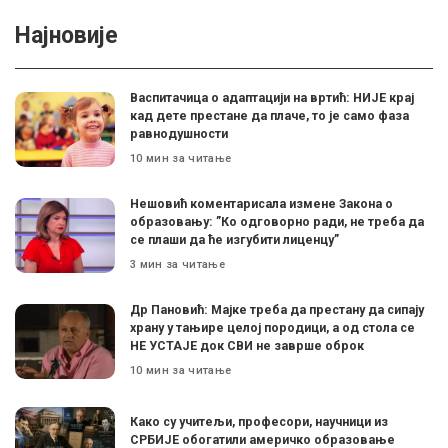
Најновије
Васпитачица о адаптацији на вртић: НИЈЕ крај
кад дете престане да плаче, то је само фаза
равнодушности
10 мин за читање
Нешовић коментарисала измене Закона о
образовању: ”Ко одговорно ради, не треба да
се плаши да ће изгубити лиценцу”
3 мин за читање
Др Пановић: Мајке треба да престану да сипају
храну у тањире целој породици, а од стола се
НЕ УСТАЈЕ док СВИ не заврше оброк
10 мин за читање
Како су учитељи, професори, научници из
СРБИЈЕ обогатили америчко образовање