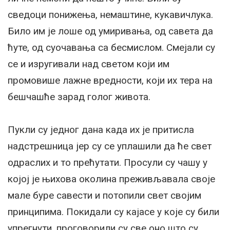
сведоци понижења, немаштине, кукавичлука.
Било им је лоше од умиривања, од савета да
ћуте, од суочавања са бесмислом. Смејали су
се и изругивали над светом који им
промовише лажне вредности, који их тера на
бешчашће зарад голог живота.
Пукли су једног дана када их је притисла
надстрешница јер су се уплашили да ће свет
одраслих и то прећутати. Просули су чашу у
којој је њихова околина преживљавала своје
мале буре савести и потопили свет својим
принципима. Покидали су кајасе у које су били
упрегнути, проговорили су све оно што су