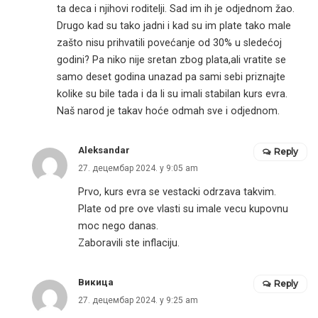
ta deca i njihovi roditelji. Sad im ih je odjednom žao.
Drugo kad su tako jadni i kad su im plate tako male
zašto nisu prihvatili povećanje od 30% u sledećoj
godini? Pa niko nije sretan zbog plata,ali vratite se
samo deset godina unazad pa sami sebi priznajte
kolike su bile tada i da li su imali stabilan kurs evra.
Naš narod je takav hoće odmah sve i odjednom.
Aleksandar
Reply
27. децембар 2024. у 9:05 am
Prvo, kurs evra se vestacki odrzava takvim.
Plate od pre ove vlasti su imale vecu kupovnu
moc nego danas.
Zaboravili ste inflaciju.
Викица
Reply
27. децембар 2024. у 9:25 am