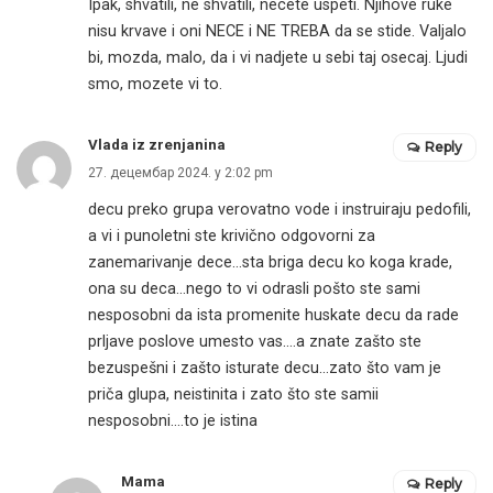
Ipak, shvatili, ne shvatili, necete uspeti. Njihove ruke
nisu krvave i oni NECE i NE TREBA da se stide. Valjalo
bi, mozda, malo, da i vi nadjete u sebi taj osecaj. Ljudi
smo, mozete vi to.
Vlada iz zrenjanina
Reply
27. децембар 2024. у 2:02 pm
decu preko grupa verovatno vode i instruiraju pedofili,
a vi i punoletni ste krivično odgovorni za
zanemarivanje dece…sta briga decu ko koga krade,
ona su deca…nego to vi odrasli pošto ste sami
nesposobni da ista promenite huskate decu da rade
prljave poslove umesto vas….a znate zašto ste
bezuspešni i zašto isturate decu…zato što vam je
priča glupa, neistinita i zato što ste samii
nesposobni….to je istina
Mama
Reply