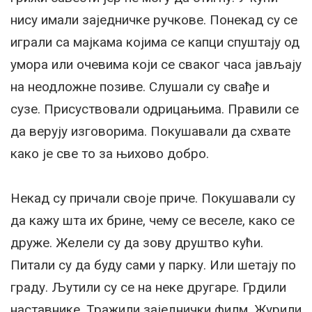
нису имали заједничке ручкове. Понекад су се
играли са мајкама којима се капци спуштају од
умора или очевима који се сваког часа јављају
на неодложне позиве. Слушали су свађе и
сузе. Присуствовали одрицањима. Правили се
да верују изговорима. Покушавали да схвате
како је све то за њихово добро.
Некад су причали своје приче. Покушавали су
да кажу шта их брине, чему се веселе, како се
друже. Желели су да зову друштво кући.
Питали су да буду сами у парку. Или шетају по
граду. Љутили су се на неке другаре. Грдили
наставнике. Тражили заједнички филм. Журили