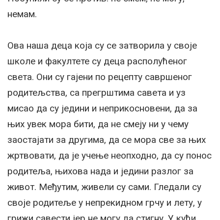
немам.
Ова наша деца која су се затворила у своје
школе и факултете су деца располућеног
света. Они су гајени по рецепту савршеног
родитељства, са прегрштима савета и уз
мисао да су једини и неприкосновени, да за
њих увек мора бити, да не смеју ни у чему
заостајати за другима, да се мора све за њих
жртвовати, да је учење неопходно, да су понос
родитеља, њихова нада и једини разлог за
живот. Међутим, живели су сами. Гледали су
своје родитеље у непрекидном грчу и лету, у
грижи савести јер не могу да стигну. У кући