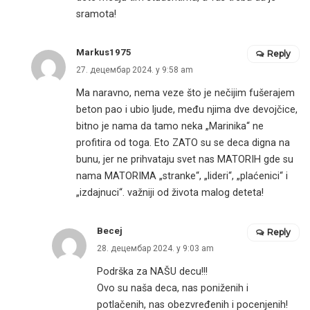
sramota!
Markus1975
Reply
27. децембар 2024. у 9:58 am
Ma naravno, nema veze što je nečijim fušerajem
beton pao i ubio ljude, među njima dve devojčice,
bitno je nama da tamo neka „Marinika“ ne
profitira od toga. Eto ZATO su se deca digna na
bunu, jer ne prihvataju svet nas MATORIH gde su
nama MATORIMA „stranke“, „lideri“, „plaćenici“ i
„izdajnuci“. važniji od života malog deteta!
Becej
Reply
28. децембар 2024. у 9:03 am
Podrška za NAŠU decu!!!
Ovo su naša deca, nas poniženih i
potlačenih, nas obezvređenih i pocenjenih!