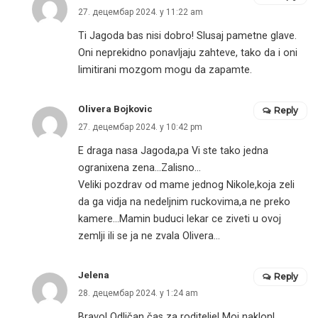
27. децембар 2024. у 11:22 am
Ti Jagoda bas nisi dobro! Slusaj pametne glave.
Oni neprekidno ponavljaju zahteve, tako da i oni
limitirani mozgom mogu da zapamte.
Olivera Bojkovic
Reply
27. децембар 2024. у 10:42 pm
E draga nasa Jagoda,pa Vi ste tako jedna
ogranixena zena…Zalisno…
Veliki pozdrav od mame jednog Nikole,koja zeli
da ga vidja na nedeljnim ruckovima,a ne preko
kamere…Mamin buduci lekar ce ziveti u ovoj
zemlji ili se ja ne zvala Olivera…
Jelena
Reply
28. децембар 2024. у 1:24 am
Bravo! Odličan čas za roditelje! Moj naklon!