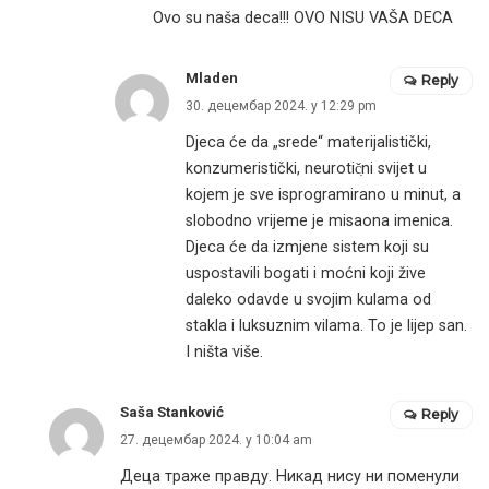
Ovo su naša deca!!! OVO NISU VAŠA DECA
Mladen
Reply
30. децембар 2024. у 12:29 pm
Djeca će da „srede“ materijalistički,
konzumeristički, neurotič̣ni svijet u
kojem je sve isprogramirano u minut, a
slobodno vrijeme je misaona imenica.
Djeca će da izmjene sistem koji su
uspostavili bogati i moćni koji žive
daleko odavde u svojim kulama od
stakla i luksuznim vilama. To je lijep san.
I ništa više.
Saša Stanković
Reply
27. децембар 2024. у 10:04 am
Деца траже правду. Никад нису ни поменули