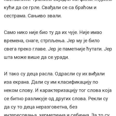
кући да се грле. Свађали се са браћом и
сестрама. Сањиво звали.
Само нико није био ту да их чује. Није имао
времена, снаге, стрпљења. Јер му је било
свега преко главе. Јер је паметније ћутати. Јер
шта може више да се уради.
И тако су деца расла. Одрасли су их виђали
иза екрана. Дали су им класификацију по
неком слову. И карактеризацију тог слова која
се битно разликује од других слова. Рекли су
да су то деца неразговетна, без
интересовања, херметична и себична. За то су