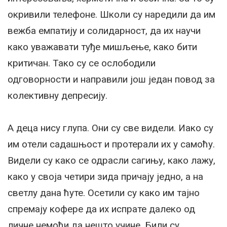
окривили телефоне. Школи су наредили да им
вежба емпатију и солидарност, да их научи
како уважавати туђе мишљење, како бити
критичан. Тако су се ослободили
одговорности и направили још један повод за
колективну депресију.
А деца нису глупа. Они су све видели. Иако су
им отели садашњост и протерали их у самоћу.
Видели су како се одрасли сагињу, како лажу,
како у своја четири зида причају једно, а на
светлу дана ћуте. Осетили су како им тајно
спремају кофере да их испрате далеко од
личне немоћи да нешто учине. Били су