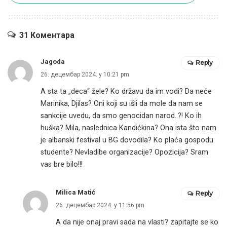
31 Коментара
Jagoda
Reply
26. децембар 2024. у 10:21 pm
A sta ta „deca“ žele? Ko državu da im vodi? Da neće
Marinika, Djilas? Oni koji su išli da mole da nam se
sankcije uvedu, da smo genocidan narod..?! Ko ih
huška? Mila, naslednica Kandićkina? Ona ista što nam
je albanski festival u BG dovodila? Ko plaća gospodu
studente? Nevladibe organizacije? Opozicija? Sram
vas bre bilo!!!
Milica Matić
Reply
26. децембар 2024. у 11:56 pm
A da nije onaj pravi sada na vlasti? zapitajte se ko