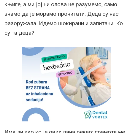
књиге, а ми јој ни слова не разумемо, само
знамо да је морамо прочитати. Деца су нас
разоружала. Идемо шокирани и запитани. Ко
су та деца?
Има ли ико ко је ових дана рекао: срамота ме