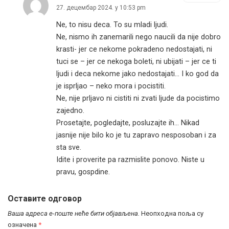
27. децембар 2024. у 10:53 pm
Ne, to nisu deca. To su mladi ljudi.
Ne, nismo ih zanemarili nego naucili da nije dobro
krasti- jer ce nekome pokradeno nedostajati, ni
tuci se – jer ce nekoga boleti, ni ubijati – jer ce ti
ljudi i deca nekome jako nedostajati… I ko god da
je isprljao – neko mora i pocistiti.
Ne, nije prljavo ni cistiti ni zvati ljude da pocistimo
zajedno.
Prosetajte, pogledajte, posluzajte ih… Nikad
jasnije nije bilo ko je tu zapravo nesposoban i za
sta sve.
Idite i proverite pa razmislite ponovo. Niste u
pravu, gospdine.
Оставите одговор
Ваша адреса е-поште неће бити објављена.
Неопходна поља су
означена
*