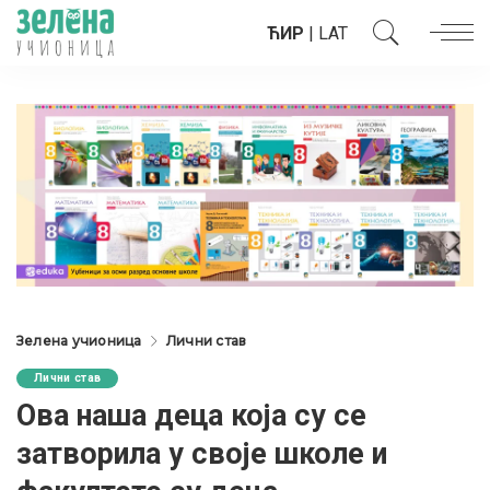
ЋИР
|
LAT
Зелена учионица
Лични став
Лични став
Ова наша деца која су се
затворила у своје школе и