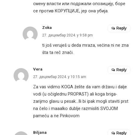
смену власти или подржали опозицију, боре
се против КОРУПЦИЈЕ, јер она убија.
Zoka
Reply
27. децембар 2024. у 9:58 pm
ti još veruješ u deda mraza, većina ni ne zna
šta ta reč znači.
Vera
Reply
27. децембар 2024. у 10:15 am
Za vas vidimo KOGA želite da vam državu i dalje
vodi (u očiglednu PROPAST) ali koga briga-
zarijmo glavu u pesak…Ili bi ipak mogli staviti prst
na čelo i maaalko dublje razmisliti SVOJOM
pameću a ne Pinkovom
Biljana
Reply