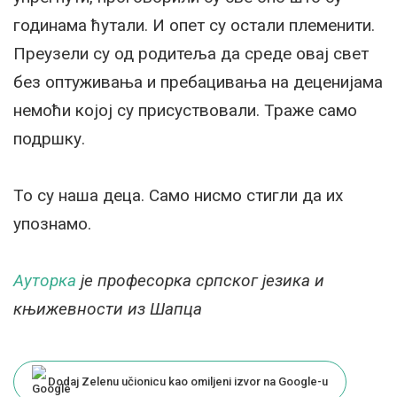
годинама ћутали. И опет су остали племенити.
Преузели су од родитеља да среде овај свет
без оптуживања и пребацивања на деценијама
немоћи којој су присуствовали. Траже само
подршку.
То су наша деца. Само нисмо стигли да их
упознамо.
Ауторка
је професорка српског језика и
књижевности из Шапца
Dodaj Zelenu učionicu kao omiljeni izvor na Google-u