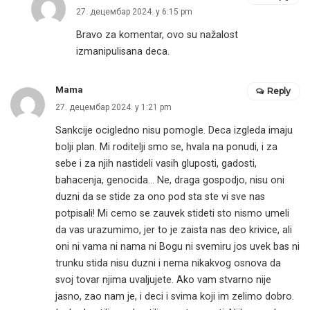
27. децембар 2024. у 6:15 pm
Bravo za komentar, ovo su nažalost
izmanipulisana deca.
Mama
Reply
27. децембар 2024. у 1:21 pm
Sankcije ocigledno nisu pomogle. Deca izgleda imaju
bolji plan. Mi roditelji smo se, hvala na ponudi, i za
sebe i za njih nastideli vasih gluposti, gadosti,
bahacenja, genocida… Ne, draga gospodjo, nisu oni
duzni da se stide za ono pod sta ste vi sve nas
potpisali! Mi cemo se zauvek stideti sto nismo umeli
da vas urazumimo, jer to je zaista nas deo krivice, ali
oni ni vama ni nama ni Bogu ni svemiru jos uvek bas ni
trunku stida nisu duzni i nema nikakvog osnova da
svoj tovar njima uvaljujete. Ako vam stvarno nije
jasno, zao nam je, i deci i svima koji im zelimo dobro.