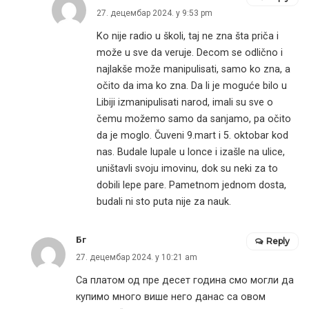
27. децембар 2024. у 9:53 pm
Ko nije radio u školi, taj ne zna šta priča i
može u sve da veruje. Decom se odlično i
najlakše može manipulisati, samo ko zna, a
očito da ima ko zna. Da li je moguće bilo u
Libiji izmanipulisati narod, imali su sve o
čemu možemo samo da sanjamo, pa očito
da je moglo. Čuveni 9.mart i 5. oktobar kod
nas. Budale lupale u lonce i izašle na ulice,
uništavli svoju imovinu, dok su neki za to
dobili lepe pare. Pametnom jednom dosta,
budali ni sto puta nije za nauk.
Бг
Reply
27. децембар 2024. у 10:21 am
Са платом од пре десет година смо могли да
купимо много више него данас са овом