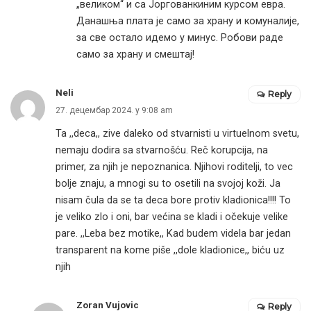
„великом“ и са Јоргованкиним курсом евра.
Данашња плата је само за храну и комуналије,
за све остало идемо у минус. Робови раде
само за храну и смештај!
Neli
Reply
27. децембар 2024. у 9:08 am
Ta ,,deca,, zive daleko od stvarnisti u virtuelnom svetu,
nemaju dodira sa stvarnošću. Reč korupcija, na
primer, za njih je nepoznanica. Njihovi roditelji, to vec
bolje znaju, a mnogi su to osetili na svojoj koži. Ja
nisam čula da se ta deca bore protiv kladionica!!!! To
je veliko zlo i oni, bar većina se kladi i očekuje velike
pare. ,,Leba bez motike,, Kad budem videla bar jedan
transparent na kome piše ,,dole kladionice,, biću uz
njih
Zoran Vujovic
Reply