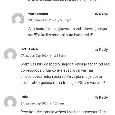
Warhammer
Reply
28. децембар 2024. у 5:50 pm
Ako budu tresnuli gkavom o zid i doveli gore,pa
sta?!Pa koliko smo mi puta isto uradili!?!
SVETLANA
Reply
27. децембар 2024. у 12:38 am
Sram vas bilo gospodjo Jagoda!Tekst je tacan od reci
do reci.Koga briga ko je sledeci,ovaj vas nas
unistio,obezvredio i pokrao.Pa,valjda mu je dosta
posle toliko godina ili mu treba jos?!Sram vas bilo!!!
Dule
Reply
27. децембар 2024. у 7:27 am
Prvo ko tuče, omalovažava i plaši te prosvetare? Ista