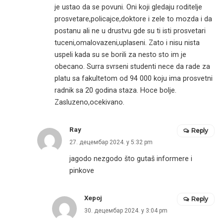
je ustao da se povuni. Oni koji gledaju roditelje
prosvetare,policajce,doktore i zele to mozda i da
postanu ali ne u drustvu gde su ti isti prosvetari
tuceni,omalovazeni,uplaseni. Zato i nisu nista
uspeli kada su se borili za nesto sto im je
obecano. Surra svrseni studenti nece da rade za
platu sa fakultetom od 94 000 koju ima prosvetni
radnik sa 20 godina staza. Hoce bolje.
Zasluzeno,ocekivano.
Ray
Reply
27. децембар 2024. у 5:32 pm
jagodo nezgodo što gutaš informere i
pinkove
Херој
Reply
30. децембар 2024. у 3:04 pm