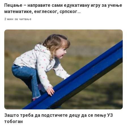
Пецање – направите сами едукативну игру за учење
математике, енглеског, српског…
2 мин за читање
Зашто треба да подстичете децу да се пењу УЗ
тобоган