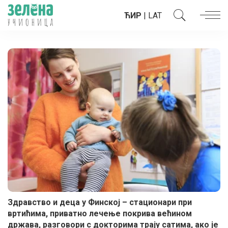
ЋИР
|
LAT
Здравство и деца у Финској – стационари при
вртићима, приватно лечење покрива већином
држава, разговори с докторима трају сатима, ако је