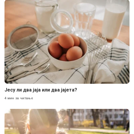
Јесу ли два јаја или два јајета?
4 мин за читање