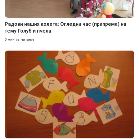
Радови наших колега: Огледни час (припрема) на
тему Голуб и пчела
0 мин за читање