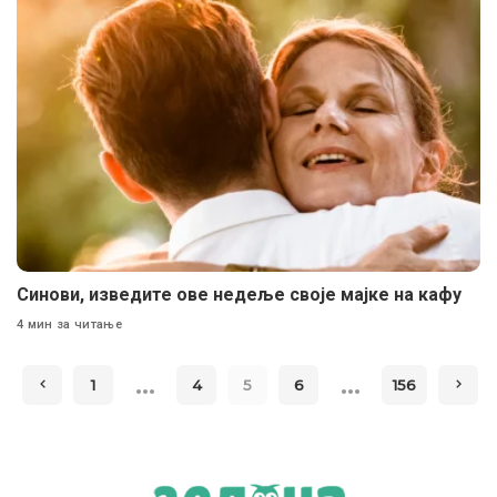
Синови, изведите ове недеље своје мајке на кафу
4 мин за читање
…
…
1
4
5
6
156