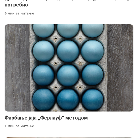
потребно
6 мин за читање
Фарбање јаја „Ферлауф” методом
1 мин за читање