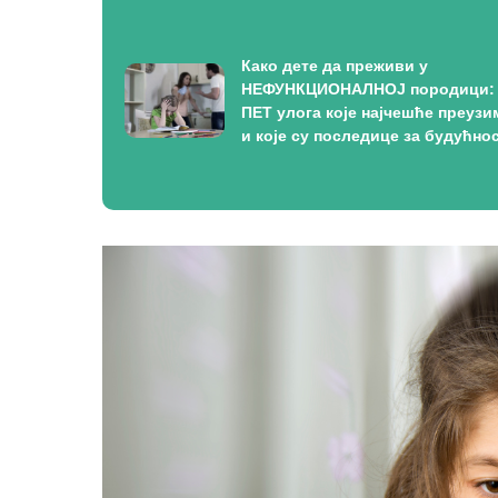
Како дете да преживи у
НЕФУНКЦИОНАЛНОЈ породици:
ПЕТ улога које најчешће преузи
и које су последице за будућно