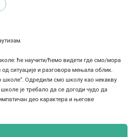
аутизам.
школе: ће научити/ћемо видети где смо/мора
и од ситуације и разговора мењала облик.
до школе“. Одредили смо школу као некакву
 школе је требало да се догоди чудо да
симпатичан део карактера и његове