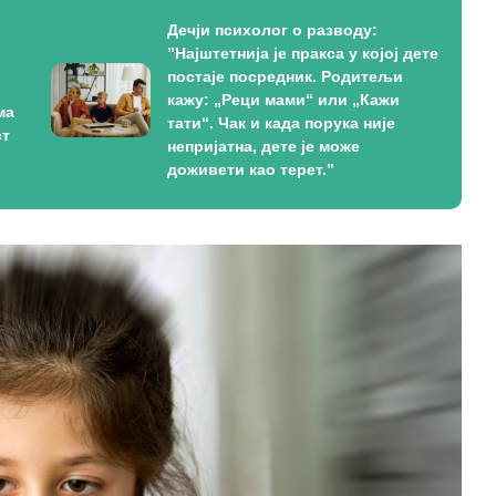
Дечји психолог о разводу:
”Најштетнија је пракса у којој дете
постаје посредник. Родитељи
кажу: „Реци мами“ или „Кажи
ма
тати“. Чак и када порука није
ст
непријатна, дете је може
доживети као терет.”