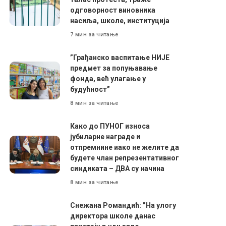
одговорност виновника
насиља, школе, институција
7 мин за читање
”Грађанско васпитање НИЈЕ
предмет за попуњавање
фонда, већ улагање у
будућност”
8 мин за читање
Како до ПУНОГ износа
јубиларне награде и
отпремнине иако не желите да
будете члан репрезентативног
синдиката – ДВА су начина
8 мин за читање
Снежана Романдић: ”На улогу
директора школе данас