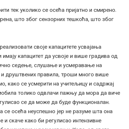
ити тек уколико се осећа пријатно и смирено.
рена, што због сензорних тешкоћа, што због
 реализовати своје капацитете усвајања
имају капацитет да усвоје и више градива од
бично седење, слушање и усмеравање на
а и друштвених правила, троши много више
мо, како се усмерити на учитељицу и садржај
омобила толико одвлачи пажњу да мора да виче
егулисао се да може да буде функционалан.
па се осећа неуспешно јер не разуме шта она
не и скаче како би регулисао интензивне