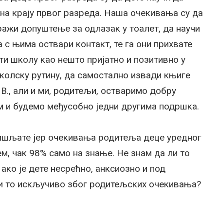
 на крају првог разреда. Наша очекивања су да
тражи допуштење за одлазак у тоалет, да научи
а с њима оствари контакт, те га они прихвате
и школу као нешто пријатно и позитивно у
школску рутину, да самостално извади књиге
 В., али и ми, родитељи, остваримо добру
 и будемо међусобно једни другима подршка.
ишљате јер очекивања родитеља деце уредног
ем, чак 98% само на знање. Не знам да ли то
ако је дете несрећно, анксиозно и под
 и то искључиво због родитељских очекивања?