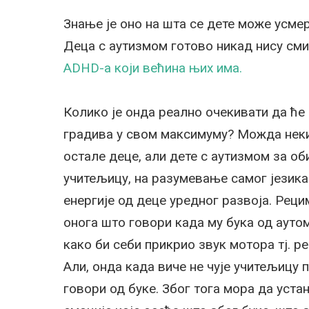
Знање је оно на шта се дете може усмер
Деца с аутизмом готово никад нису сми
ADHD-а који већина њих има.
Колико је онда реално очекивати да ће
градива у свом максимуму? Можда неки 
остале деце, али дете с аутизмом за о
учитељицу, на разумевање самог језик
енергије од деце уредног развоја. Реци
онога што говори када му бука од аут
како би себи прикрио звук мотора тј. р
Али, онда када виче не чује учитељицу 
говори од буке. Због тога мора да уста