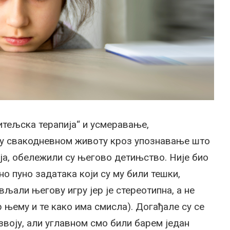
итељска терапија“ и усмеравање,
у свакодневном животу кроз упознавање што
ија, обележили су његово детињство. Није био
о пуно задатака који су му били тешки,
вљали његову игру јер је стереотипна, а не
 њему и те како има смисла). Догађале су се
звоју, али углавном смо били барем један