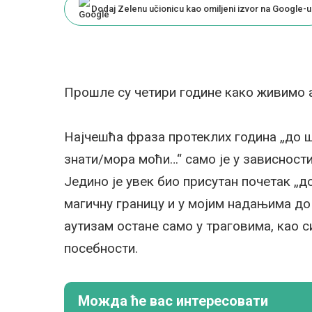
Dodaj Zelenu učionicu kao omiljeni izvor na Google-u
Прошле су четири године како живимо 
Најчешћа фраза протеклих година „до 
знати/мора моћи…“ само је у зависност
Једино је увек био присутан почетак „
магичну границу и у мојим надањима до
аутизам остане само у траговима, као 
посебности.
Можда ће вас интересовати