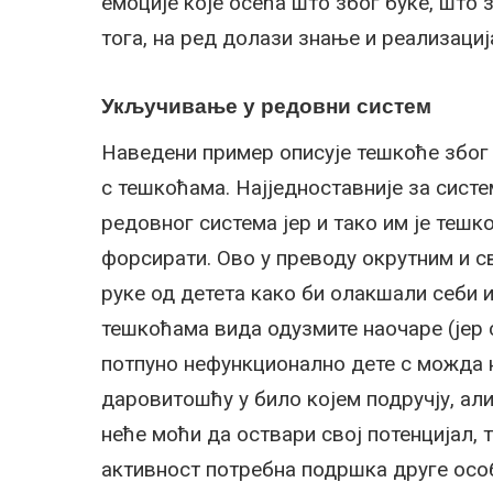
емоције које осећа што због буке, што 
тога, на ред долази знање и реализациј
Укључивање у редовни систем
Наведени пример описује тешкоће због к
с тешкоћама. Најједноставније за систе
редовног система јер и тако им је тешк
форсирати. Ово у преводу окрутним и с
руке од детета како би олакшали себи и
тешкоћама вида одузмите наочаре (јер 
потпуно нефункционално дете с можда 
даровитошћу у било којем подручју, али
неће моћи да оствари свој потенцијал, т
активност потребна подршка друге осо