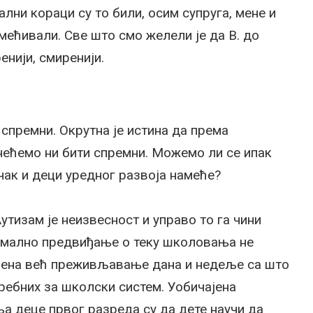
ални кораци су то били, осим супруга, мене и
имећивали. Све што смо желели је да В. до
нији, смиренији.
спремни. Окрутна је истина да према
ећемо ни бити спремни. Можемо ли се ипак
чак и деци уредног развоја намеће?
Аутизам је неизвесност и управо то га чини
имално предвиђање о теку школовања не
цена већ преживљавање дана и недеље са што
ребних за школски систем. Уобичајена
а деце првог разреда су да дете научи да