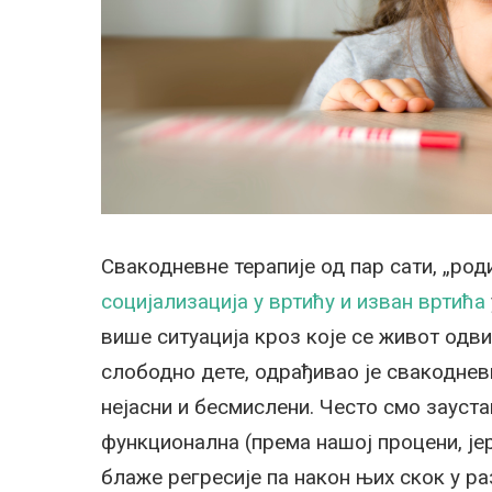
Свакодневне терапије од пар сати, „род
социјализација у вртићу и изван вртића
више ситуација кроз које се живот одв
слободно дете, одрађивао је свакодневн
нејасни и бесмислени. Често смо зауста
функционална (према нашој процени, јер
блаже регресије па након њих скок у ра