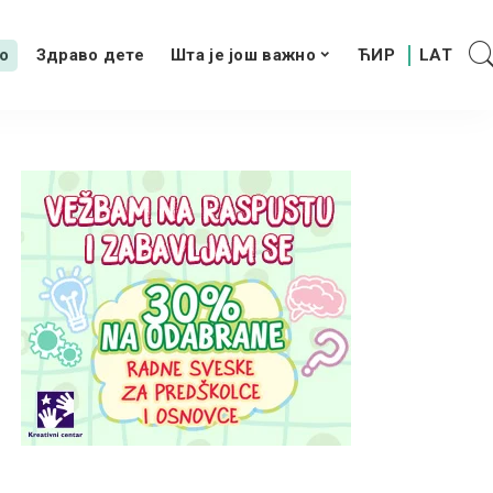
о
Здраво дете
Шта је још важно