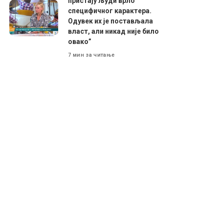
пристају људи врло
специфичног карактера.
Одувек их је постављала
власт, али никад није било
овако”
7 мин за читање