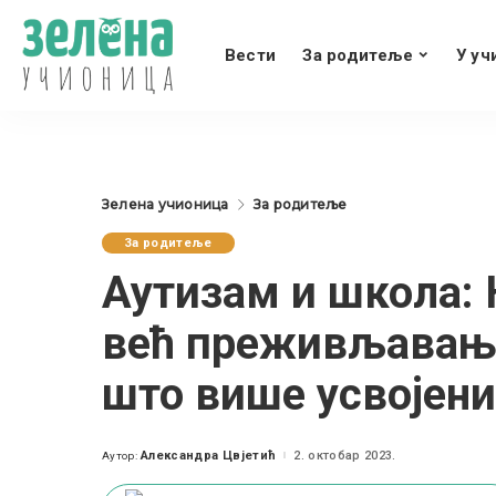
Вести
За родитеље
У уч
Зелена учионица
За родитеље
За родитеље
Аутизам и школа: 
већ преживљавање
што више усвојени
Александра Цвјетић
2. октобар 2023.
Аутор:
Posted
by