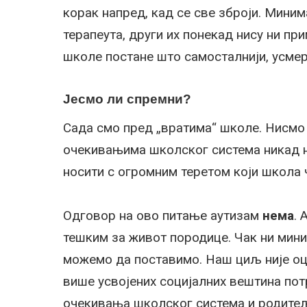
корак напред, кад се све зброји. Миним
терапеута, други их понекад нису ни пр
школе постане што самосталнији, усмере
Јесмо ли спремни?
Сада смо пред „вратима“ школе. Нисмо 
очекивањима школског система никад н
носити с огромним теретом који школа 
Одговор на ово питање аутизам
нема
. 
тешким за живот породице. Чак ни мин
можемо да поставимо. Наш циљ није о
више усвојених социјалних вештина пот
очекивања школског система и родитељ