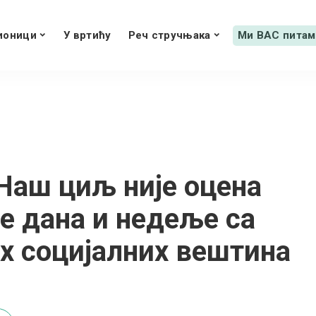
ионици
У вртићу
Реч стручњака
Ми ВАС питам
Наш циљ није оцена
 дана и недеље са
х социјалних вештина