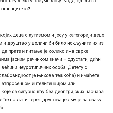
због неуспеха у разумевању. Када, од свега
а капацитета?
ојих деца с аутизмом и јесу у категорији деце
м и друштво у целини би било искључити их из
о да прате и питање је колико има сврхе
вима јасним речником значи – одустати, дићи
 већини неуротипичних особа. Детету с
слабовидност је њихова тешкоћа) и имаћете
натпросечном интелигенцијом или
 које са сигурношћу без диоптријских наочара
е ће постати терет друштва јер му је за сваку
бе.