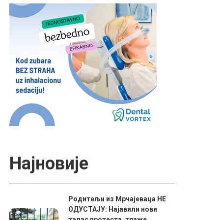
Најновије
Родитељи из Мрчајеваца НЕ
ОДУСТАЈУ: Најавили нови
талас протеста, траже