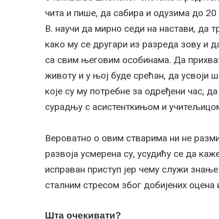
чита и пише, да сабира и одузима до 20
В. научи да мирно седи на настави, да 
како му се другари из разреда зову и д
са свим његовим особинама. Да прихват
животу и у њој буде срећан, да усвоји 
које су му потребне за одређени час, да
сурадњу с асистенткињом и учитељицом
Вероватно о овим стварима ни не разм
развоја усмерена су, усудићу се да каж
исправан приступ јер чему служи знање 
сталним стресом због добијених оцена
Шта очекивати?