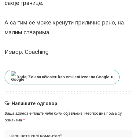
своје границе.
А са тим се може кренути прилично рано, на
малим стварима.
Извор:
Coaching
Dodaj Zelenu učionicu kao omiljeni izvor na Google-u
Напишите одговор
Ваша адреса е-поште неће бити објављена.
Неопходна поља су
означена
*