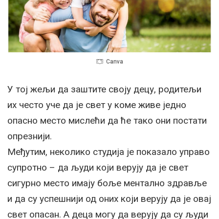
Canva
У тој жељи да заштите своју децу, родитељи
их често уче да је свет у коме живе једно
опасно место мислећи да ће тако они постати
опрезнији.
Међутим, неколико студија је показало управо
супротно – да људи који верују да је свет
сигурно место имају боље ментално здравље
и да су успешнији од оних који верују да је овај
свет опасан. А деца могу да верују да су људи