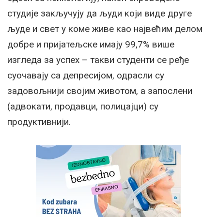
студије закључују да људи који виде друге
људе и свет у коме живе као највећим делом
добре и пријатељске имају 99,7% више
изгледа за успех – такви студенти се ређе
суочавају са депресијом, одрасли су
задовољнији својим животом, а запослени
(адвокати, продавци, полицајци) су
продуктивнији.