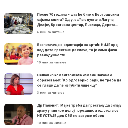
После 70 година – шта ће бити с Београдским
сајмом књига? Од учешћа одустали Лагуна,
Делфи, Креативни центар, Пчелица, Дерета…
6 мин за читање
Васпитачица о адаптацији на вртић: НИЈЕ крај
кад дете престане да плаче, то је само фаза
равнодушности
10 мин за читање
Нешовић коментарисала измене Закона о
образовању: ”Ко одговорно ради, не треба да
се плаши да ће изгубити лиценцу”
3 мин за читање
Др Пановић: Мајке треба да престану да сипају
храну у тањире целој породици, а од стола се
НЕ УСТАЈЕ док СВИ не заврше оброк
10 мин за читање