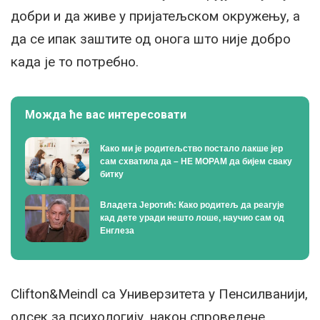
добри и да живе у пријатељском окружењу, а
да се ипак заштите од онога што није добро
када је то потребно.
Можда ће вас интересовати
Како ми је родитељство постало лакше јер
сам схватила да – НЕ МОРАМ да бијем сваку
битку
Владета Јеротић: Како родитељ да реагује
кад дете уради нешто лоше, научио сам од
Енглеза
Clifton&Meindl са Универзитета у Пенсилванији,
одсек за психологију, након спроведене