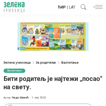
ЋИР
|
LAT
Зелена учионица
За родитеље
Васпитање
Васпитање
Бити родитељ је најтежи „посао“
на свету.
Нада Шакић
1. мај 2022.
Аутор:
Posted
by