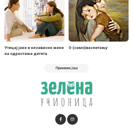
Утицај јаке и независне жене
О (само)васпитању
на одрастање детета
Прикажи још