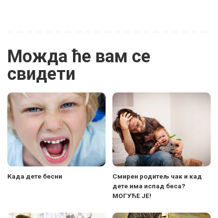
Можда ће вам се
свидети
Када дете бесни
Смирен родитељ чак и кад
дете има испад беса?
МОГУЋЕ ЈЕ!