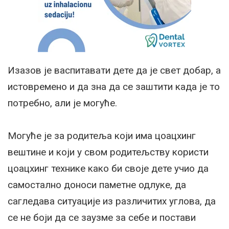
Изазов је васпитавати дете да је свет добар, а
истовремено и да зна да се заштити када је то
потребно, али је могуће.
Могуће је за родитеља који има цоацхинг
вештине и који у свом родитељству користи
цоацхинг технике како би своје дете учио да
самостално доноси паметне одлуке, да
сагледава ситуације из различитих углова, да
се не боји да се заузме за себе и постави