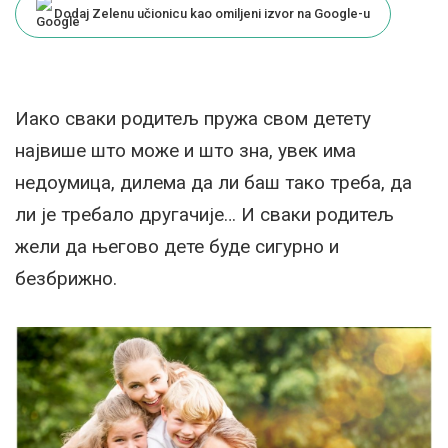
Dodaj Zelenu učionicu kao omiljeni izvor na Google-u
Иако сваки родитељ пружа свом детету
највише што може и што зна, увек има
недоумица, дилема да ли баш тако треба, да
ли је требало другачије… И сваки родитељ
жели да његово дете буде сигурно и
безбрижно.