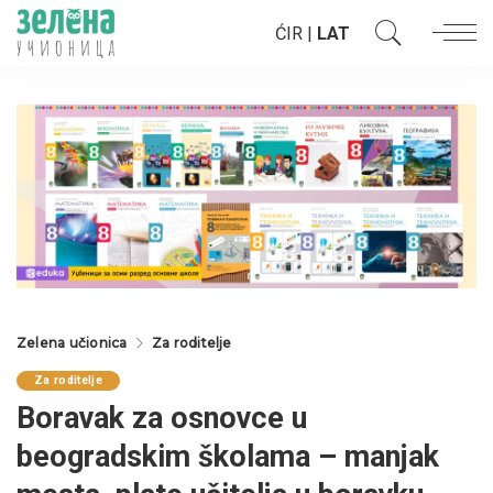
ĆIR
|
LAT
Zelena učionica
Za roditelje
Za roditelje
Boravak za osnovce u
beogradskim školama – manjak