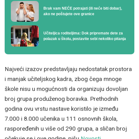
Brak vam NEĆE potrajati (ili neće biti dobar),
ako ne poštujete ove granice
Učiteljica roditeljima: Dok pripremate dete za
polazak u školu, postavite sebi nekoliko pitanja
Najveći izazov predstavljaju nedostatak prostora
i manjak učiteljskog kadra, zbog čega mnoge
škole nisu u mogućnosti da organizuju dovoljan
broj grupa produženog boravka. Prethodnih
godina ovu vrstu nastave koristilo je između
7.000 i 8.000 učenika u 111 osnovnih škola,
raspoređenih u više od 290 grupa, a sličan broj
očekuje se i ove godine, pišu
Novosti
.