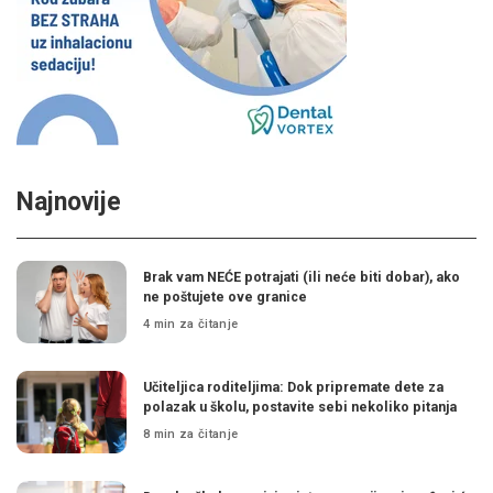
Najnovije
Brak vam NEĆE potrajati (ili neće biti dobar), ako
ne poštujete ove granice
4 min za čitanje
Učiteljica roditeljima: Dok pripremate dete za
polazak u školu, postavite sebi nekoliko pitanja
8 min za čitanje