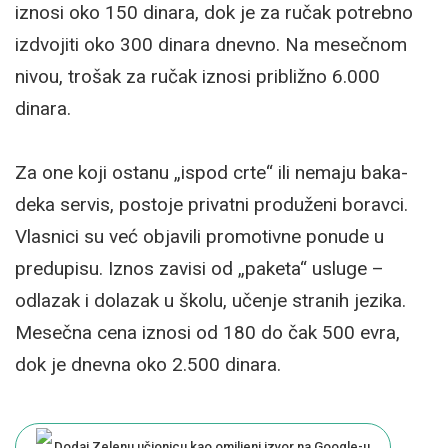
iznosi oko 150 dinara, dok je za ručak potrebno
izdvojiti oko 300 dinara dnevno. Na mesečnom
nivou, trošak za ručak iznosi približno 6.000
dinara.
Za one koji ostanu „ispod crte“ ili nemaju baka-
deka servis, postoje privatni produženi boravci.
Vlasnici su već objavili promotivne ponude u
predupisu. Iznos zavisi od „paketa“ usluge –
odlazak i dolazak u školu, učenje stranih jezika.
Mesečna cena iznosi od 180 do čak 500 evra,
dok je dnevna oko 2.500 dinara.
Dodaj Zelenu učionicu kao omiljeni izvor na Google-u