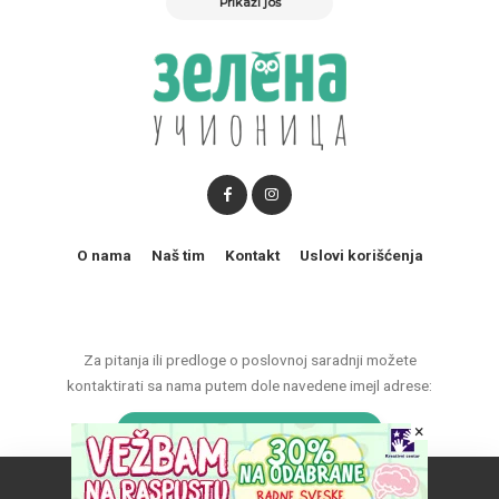
Prikaži još
O nama
Naš tim
Kontakt
Uslovi korišćenja
Za pitanja ili predloge o poslovnoj saradnji možete
kontaktirati sa nama putem dole navedene imejl adrese:
marketing@zelenaucionica.com
×
Naš vebsajt koristi kolačiće da poboljša vaše iskustvo.