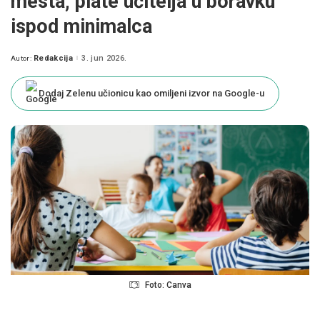
mesta, plate učitelja u boravku
ispod minimalca
Redakcija
3. jun 2026.
Autor:
Posted
by
Dodaj Zelenu učionicu kao omiljeni izvor na Google-u
Foto: Canva