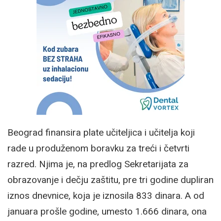
Beograd finansira plate učiteljica i učitelja koji
rade u produženom boravku za treći i četvrti
razred. Njima je, na predlog Sekretarijata za
obrazovanje i dečju zaštitu, pre tri godine dupliran
iznos dnevnice, koja je iznosila 833 dinara. A od
januara prošle godine, umesto 1.666 dinara, ona