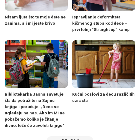
Nisam ljuta što te moje dete ne
Ispravljanje deformiteta
zanima, ali mi jeste krivo
kičmenog stuba kod dece –
prvi letnji ”Straight up” kamp
Bibliotekarka Jasna savetuje
Kućni poslovi za decu različitih
šta da potražite na Sajmu
uzrasta
knjiga i poručuje: „Deca se
ugledaju na nas. Ako im MI ne
pokažemo koliko je čitanje
divno, teže će zavoleti knjigu“