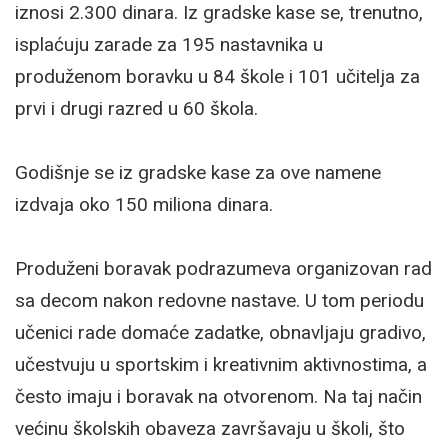
iznosi 2.300 dinara. Iz gradske kase se, trenutno,
isplaćuju zarade za 195 nastavnika u
produženom boravku u 84 škole i 101 učitelja za
prvi i drugi razred u 60 škola.
Godišnje se iz gradske kase za ove namene
izdvaja oko 150 miliona dinara.
Produženi boravak podrazumeva organizovan rad
sa decom nakon redovne nastave. U tom periodu
učenici rade domaće zadatke, obnavljaju gradivo,
učestvuju u sportskim i kreativnim aktivnostima, a
često imaju i boravak na otvorenom. Na taj način
većinu školskih obaveza završavaju u školi, što