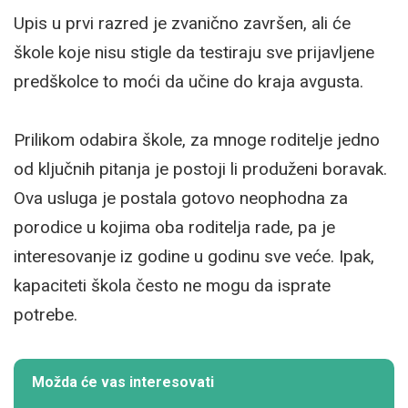
Upis u prvi razred je zvanično završen, ali će
škole koje nisu stigle da testiraju sve prijavljene
predškolce to moći da učine do kraja avgusta.
Prilikom odabira škole, za mnoge roditelje jedno
od ključnih pitanja je postoji li produženi boravak.
Ova usluga je postala gotovo neophodna za
porodice u kojima oba roditelja rade, pa je
interesovanje iz godine u godinu sve veće. Ipak,
kapaciteti škola često ne mogu da isprate
potrebe.
Možda će vas interesovati