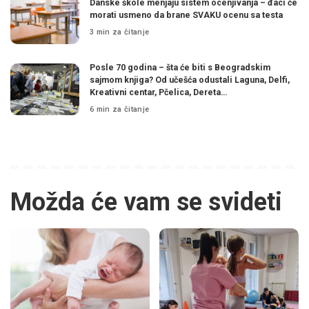
Danske škole menjaju sistem ocenjivanja – đaci će
morati usmeno da brane SVAKU ocenu sa testa
3 min za čitanje
Posle 70 godina – šta će biti s Beogradskim
sajmom knjiga? Od učešća odustali Laguna, Delfi,
Kreativni centar, Pčelica, Dereta…
6 min za čitanje
Možda će vam se svideti