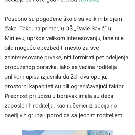
Posebno su pogođene škole sa velikim brojem
đaka. Tako, na primer, u OŠ „Pavle Savić“ u
Mirijevu, uprkos velikom interesovanju, lane nije
bilo moguće obezbediti mesto za sve
zainteresovane prvake, niti formirati pet odeljenja
produženog boravka. Iako se većina roditelja
prilikom upisa izjasnila da želi ovu opciju,
prostorni kapaciteti su bili ograničavajući faktor.
Prednost pri upisu u boravak imala su deca
zaposlenih roditelja, kao i učenici iz socijalno
osetljivih grupa i porodica sa jednim roditeljem.