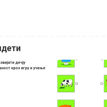
идети
звијати дечју
вност кроз игру и учење