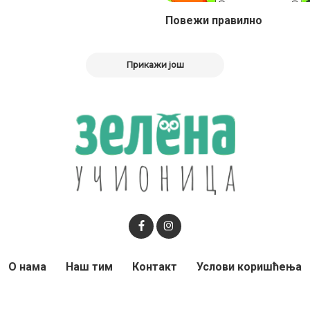
Повежи правилно
Прикажи још
О нама
Наш тим
Контакт
Услови коришћења