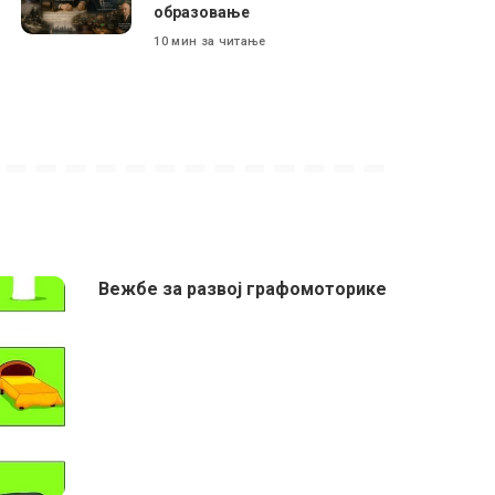
образовање
10 мин за читање
Вежбе за развој графомоторике