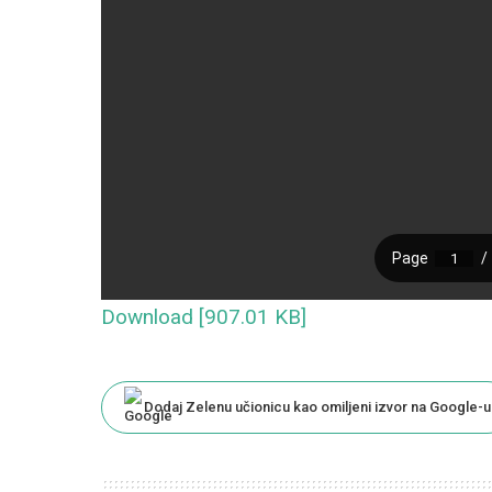
Download [907.01 KB]
Dodaj Zelenu učionicu kao omiljeni izvor na Google-u