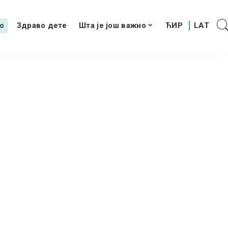
о
Здраво дете
Шта је још важно