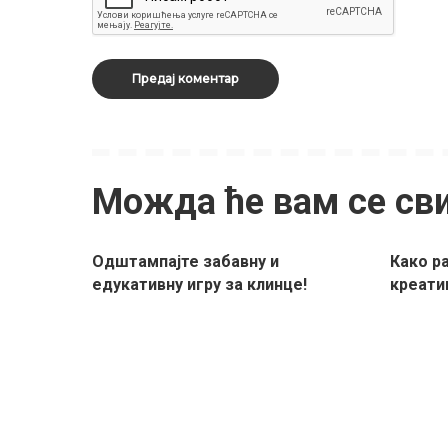
Можда ће вам се св
Одштампајте забавну и
Како ра
едукативну игру за клинце!
креати