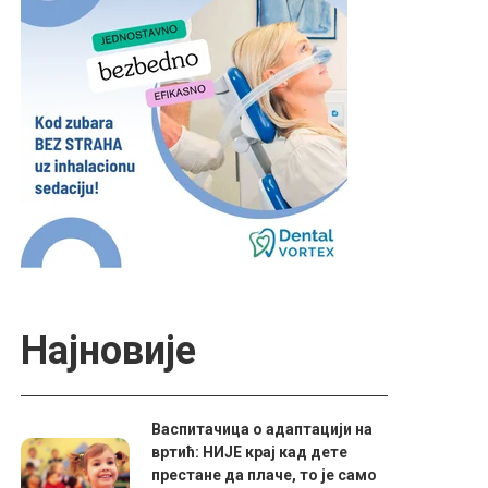
Најновије
Васпитачица о адаптацији на
вртић: НИЈЕ крај кад дете
престане да плаче, то је само