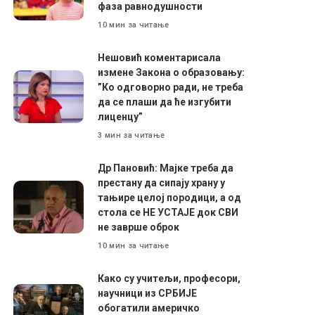
фаза равнодушности
10 мин за читање
Нешовић коментарисала
измене Закона о образовању:
”Ко одговорно ради, не треба
да се плаши да ће изгубити
лиценцу”
3 мин за читање
Др Пановић: Мајке треба да
престану да сипају храну у
тањире целој породици, а од
стола се НЕ УСТАЈЕ док СВИ
не заврше оброк
10 мин за читање
Како су учитељи, професори,
научници из СРБИЈЕ
обогатили америчко