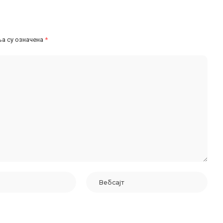
а су означена
*