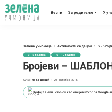
Вести
За родитеље
У уч
Зелена учионица
Активности са децом
3 - 5 го
3 - 5 година
6 - 10 година
Бројеви – ШАБЛО
Нада Шакић
20. октобар 2015.
Аутор:
Posted
by
Dodaj Zelenu učionicu kao omiljeni izvor na Google-u