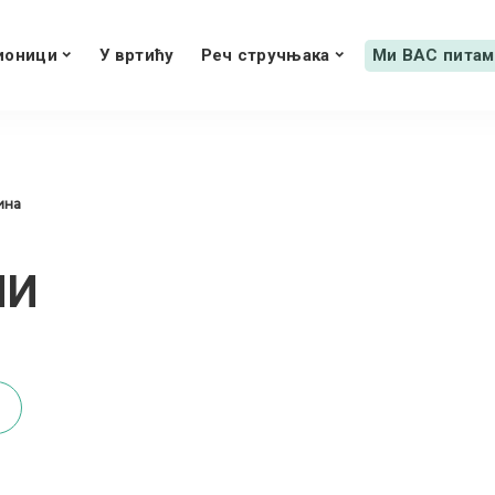
ионици
У вртићу
Реч стручњака
Ми ВАС питам
дина
НИ