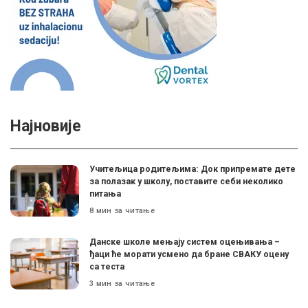
Најновије
Учитељица родитељима: Док припремате дете
за полазак у школу, поставите себи неколико
питања
8 мин за читање
Данске школе мењају систем оцењивања –
ђаци ће морати усмено да бране СВАКУ оцену
са теста
3 мин за читање