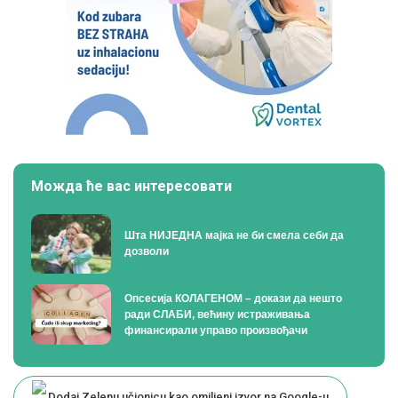
Можда ће вас интересовати
Шта НИЈЕДНА мајка не би смела себи да
дозволи
Опсесија КОЛАГЕНОМ – докази да нешто
ради СЛАБИ, већину истраживања
финансирали управо произвођачи
Dodaj Zelenu učionicu kao omiljeni izvor na Google-u