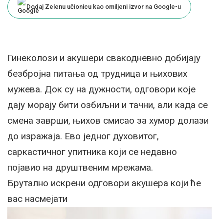
Dodaj Zelenu učionicu kao omiljeni izvor na Google-u
Гинеколози и акушери свакодневно добијају
безбројна питања од трудница и њихових
мужева. Док су на дужности, одговори које
дају морају бити озбиљни и тачни, али када се
смена заврши, њихов смисао за хумор долази
до изражаја. Ево једног духовитог,
саркастичног упитника који се недавно
појавио на друштвеним мрежама.
Брутално искрени одговори акушера који ће
вас насмејати