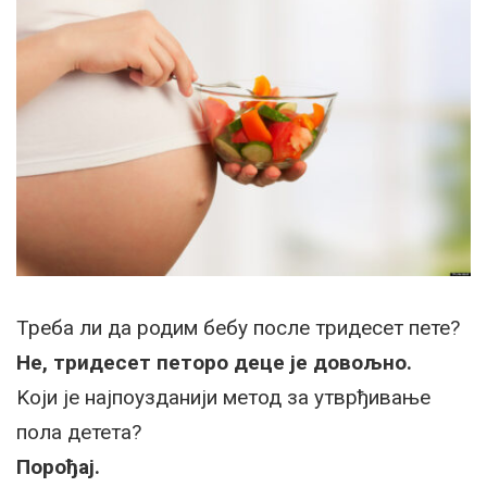
Треба ли да родим бебу после тридесет пете?
Не, тридесет петоро деце је довољно.
Kоји је најпоузданији метод за утврђивање
пола детета?
Порођај.