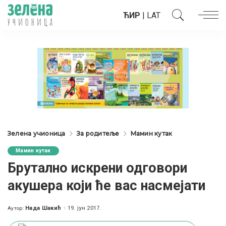
ЋИР
|
LAT
Зелена учионица
За родитеље
Мамин кутак
Мамин кутак
Брутално искрени одговори
акушера који ће вас насмејати
Нада Шакић
19. јун 2017.
Аутор:
Posted
by