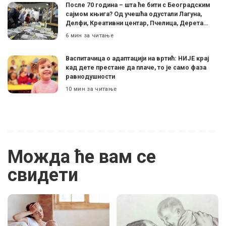
После 70 година – шта ће бити с Београдским
сајмом књига? Од учешћа одустали Лагуна,
Делфи, Креативни центар, Пчелица, Дерета…
6 мин за читање
Васпитачица о адаптацији на вртић: НИЈЕ крај
кад дете престане да плаче, то је само фаза
равнодушности
10 мин за читање
Можда ће вам се
свидети