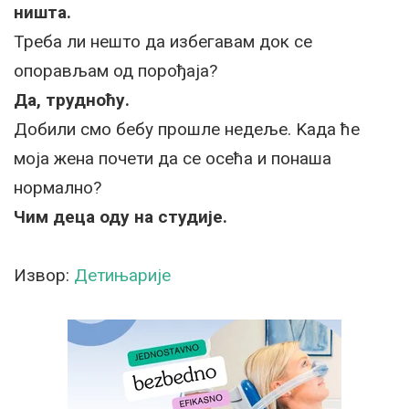
ништа.
Треба ли нешто да избегавам док се
опорављам од порођаја?
Да, трудноћу.
Добили смо бебу прошле недеље. Kада ће
моја жена почети да се осећа и понаша
нормално?
Чим деца оду на студије.
Извор:
Детињарије