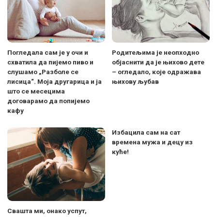
Погледала сам је у очи и
Родитељима је неопходно
схватила да пијемо пиво и
објаснити да је њихово дете
слушамо „Разболе се
– огледало, које одражава
лисица“. Моја другарица и ја
њихову љубав
што се месецима
договарамо да попијемо
кафу
Избацила сам на сат
времена мужа и децу из
куће!
Свашта ми, онако успут,