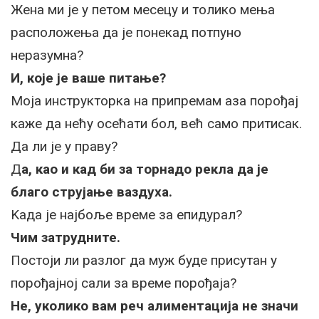
Жена ми је у петом месецу и толико мења
расположења да је понекад потпуно
неразумна?
И, које је ваше питање?
Моја инструкторка на припремам аза порођај
каже да нећу осећати бол, већ само притисак.
Да ли је у праву?
Д
а, као и кад би за торнадо рекла да је
благо струјање ваздуха.
Kада је најбоље време за епидурал?
Чим затрудните.
Постоји ли разлог да муж буде присутан у
порођајној сали за време порођаја?
Не, уколико вам реч алиментација не значи