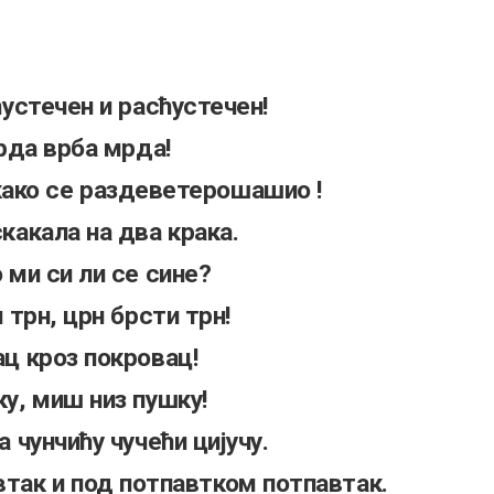
устечен и расћустечен!
рда врба мрда!
ако се раздеветерошашио !
какала на два крака.
ми си ли се сине?
 трн, црн брсти трн!
ц кроз покровац!
у, миш низ пушку!
 чунчићу чучећи цијучу.
втак и под потпавтком потпавтак.