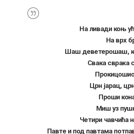
На ливади коњ ућ
На врх б
Шаш деветерошаш, к
Свака сврака с
Прокицошио 
Црн јарац, црн
Проши кона
Миш уз пушк
Четири чавчића на
Павте и под павтама потпа