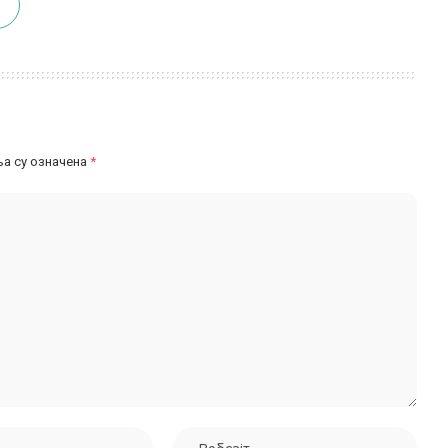
а су означена
*