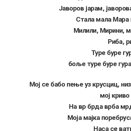
Јаворов јарам, јаворов
Стала мала Мара н
Милили, Мирини, 
Риба, р
Туре буре гу
боље туре буре гура
Мој се бабо пење уз крусциц, низ
мој криво
На вр брда врба мр
Моја мајка поребрус
Наса се ват