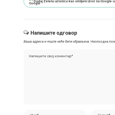
Dodaj Zelenu učionicu kao omiljeni izvor na Google-u
Напишите одговор
Ваша адреса е-поште неће бити објављена.
Неопходна пољ