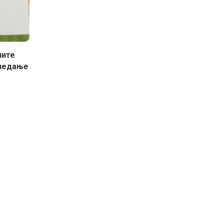
чите
гледање