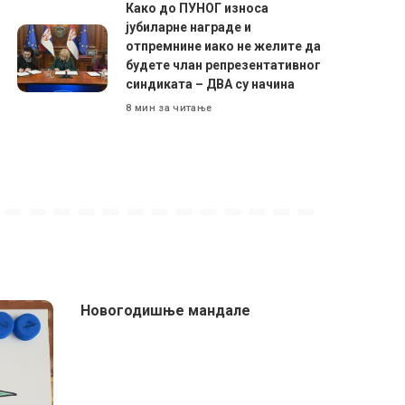
Како до ПУНОГ износа
јубиларне награде и
отпремнине иако не желите да
будете члан репрезентативног
синдиката – ДВА су начина
8 мин за читање
Новогодишње мандале