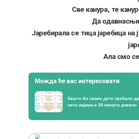
Све канура, те канура
Да одавнасњи
Јаребирала се тица јаребица на ј
јар
Ала смо се
Можда ће вас интересовати
Зашто би свако дете требало д
чита најмање 20 минута дневно