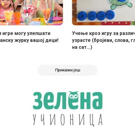
и игре могу улепшати
Учење кроз игру за разли
анску журку вашој деци!
узрасте (бројеви, слова, 
на сат…)
Прикажи још