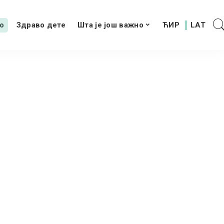
о
Здраво дете
Шта је још важно