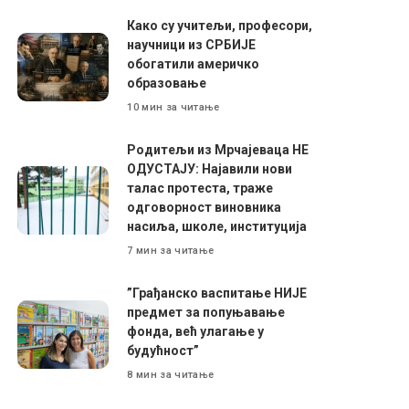
Како су учитељи, професори,
научници из СРБИЈЕ
обогатили америчко
образовање
10 мин за читање
Родитељи из Мрчајеваца НЕ
ОДУСТАЈУ: Најавили нови
талас протеста, траже
одговорност виновника
насиља, школе, институција
7 мин за читање
”Грађанско васпитање НИЈЕ
предмет за попуњавање
фонда, већ улагање у
будућност”
8 мин за читање