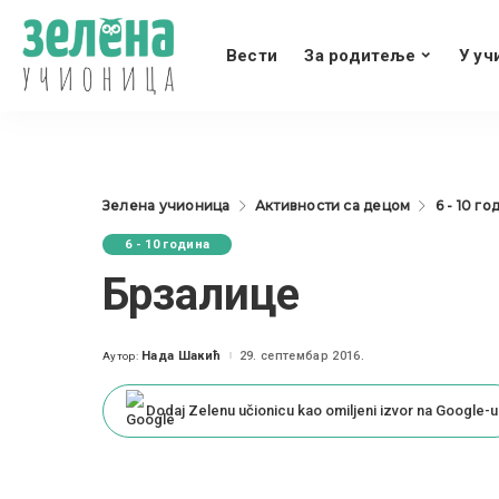
Вести
За родитеље
У уч
Зелена учионица
Активности са децом
6 - 10 го
6 - 10 година
Брзалице
Нада Шакић
29. септембар 2016.
Аутор:
Posted
by
Dodaj Zelenu učionicu kao omiljeni izvor na Google-u