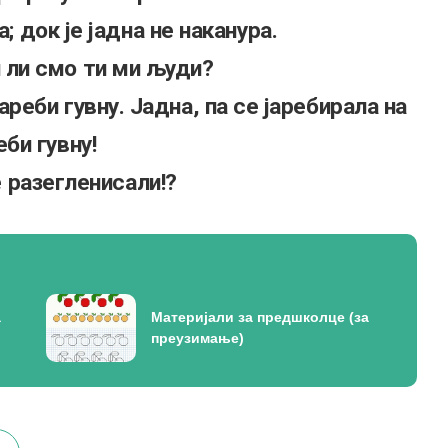
; док је јадна не наканура.
 ли смо ти ми људи?
ареби гувну. Јадна, па се јаребирала на
еби гувну!
 разегленисали!?
а
Материјали за предшколце (за
преузимање)