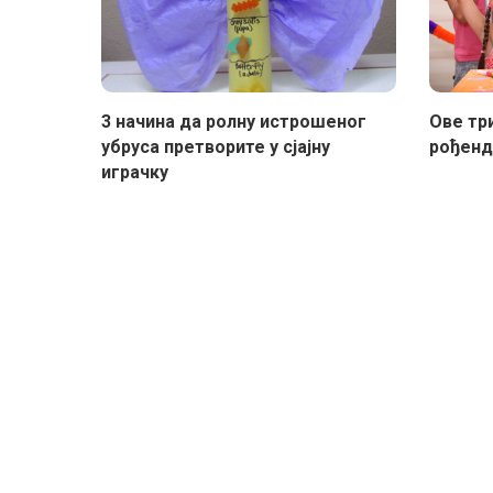
3 начина да ролну истрошеног
Ове тр
убруса претворите у сјајну
рођенд
играчку