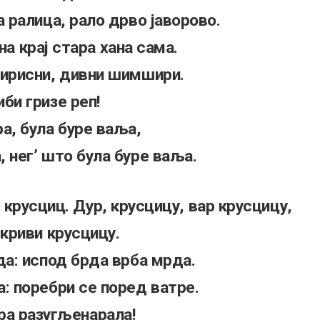
а ралица, рало дрво јаворово.
а крај стара хана сама.
мирисни, дивни шимшири.
иби гризе реп!
ра, була буре ваља,
, нег’ што була буре ваља.
 крусциц. Дур, крусцицу, вар крусцицу,
 криви крусцицу.
да: испод брда врба мрда.
а: поребри се поред ватре.
ра разугљенарала!