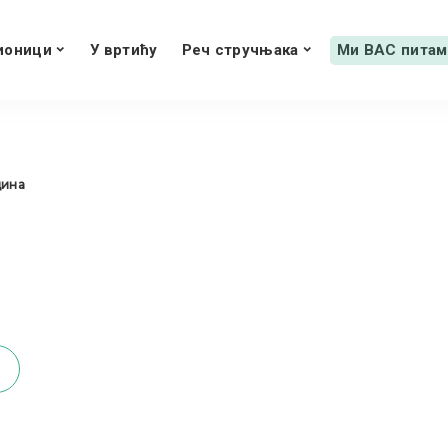
ионици
У вртићу
Реч стручњака
Ми ВАС питам
дина