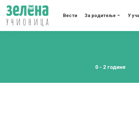
Вести
За родитеље
У уч
0 - 2 године