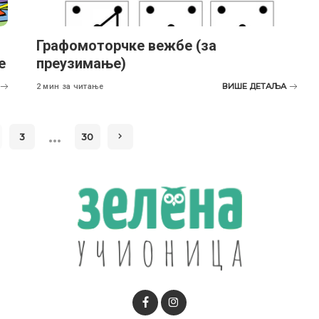
Графомоторчке вежбе (за
е
преузимање)
ВИШЕ ДЕТАЉА
2 мин за читање
…
3
30