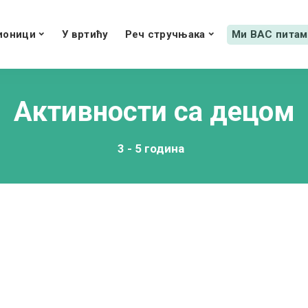
ионици
У вртићу
Реч стручњака
Ми ВАС питам
Активности са децом
3 - 5 година