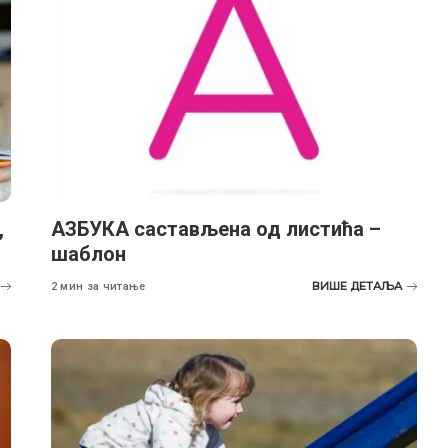
,
АЗБУКA састављенa од листића –
шаблон
ВИШЕ ДЕТАЉА
2 мин за читање