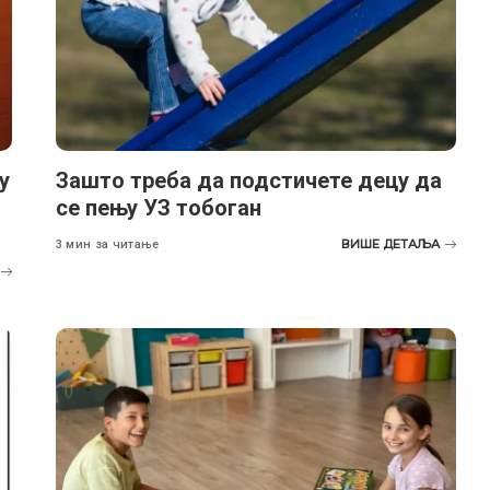
у
Зашто треба да подстичете децу да
се пењу УЗ тобоган
ВИШЕ ДЕТАЉА
3 мин за читање