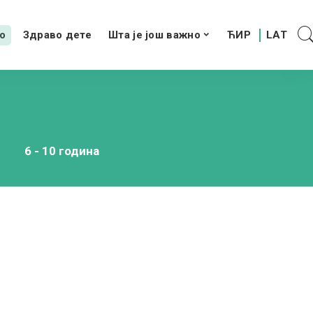
о
Здраво дете
Шта је још важно
6 - 10 година