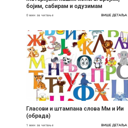
бојим, сабирам и одузимам
ВИШЕ ДЕТАЉА
0 мин за читање
Гласови и штампана слова Мм и Ии
(обрада)
ВИШЕ ДЕТАЉА
1 мин за читање