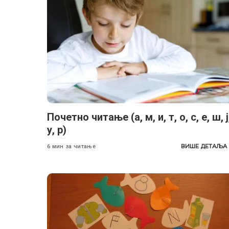
Почетно читање (а, м, и, т, о, с, е, ш, ј
у, р)
ВИШЕ ДЕТАЉА
6 мин за читање