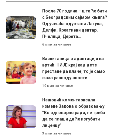
После 70 година – шта ће бити
с Београдским сајмом књига?
Од учешћа одустали Лагуна,
Делфи, Креативни центар,
Пчелица, Дерета…
6 мин за читање
Васпитачица о адаптацији на
вртић: НИЈЕ крај кад дете
престане да плаче, то је само
фаза равнодушности
10 мин за читање
Нешовић коментарисала
измене Закона о образовању:
”Ко одговорно ради, не треба
да се плаши да ће изгубити
лиценцу”
3 мин за читање