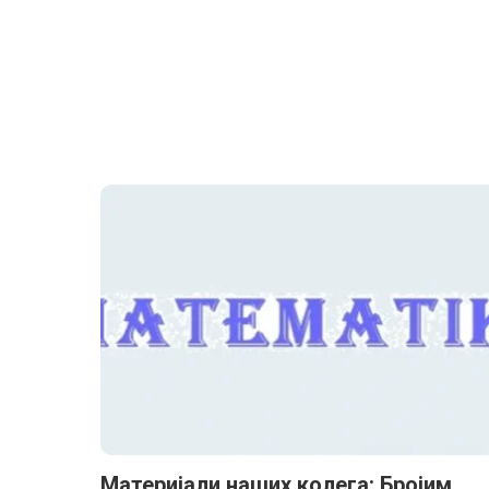
Материјали наших колега: Бројим,