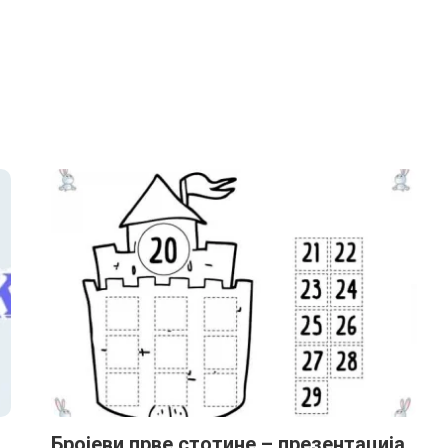
Бројеви прве стoтине – презентација