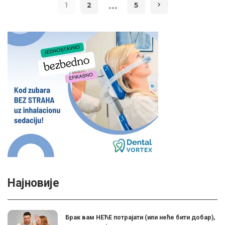
…
1
2
5
Најновије
Брак вам НЕЋЕ потрајати (или неће бити добар),