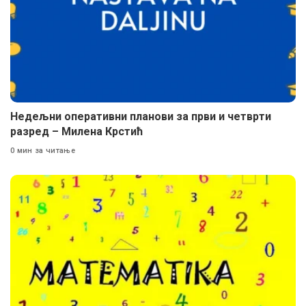
Недељни оперативни планови за први и четврти
разред – Милена Крстић
0 мин за читање