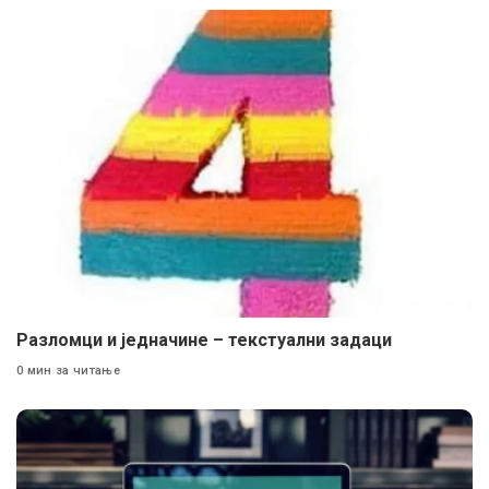
Разломци и једначине – текстуални задаци
0 мин за читање