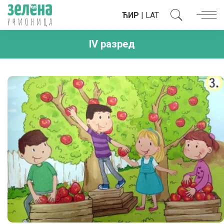
ЋИР
|
LAT
IV разред