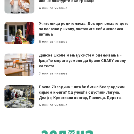
ако не поштујете ове границе
4 мин за читање
Учитељица родитељима: Док припремате дете
за полазак у школу, поставите себи неколико
питања
8 мин за читање
Данске школе мењају систем оцењивања –
ђаци ће морати усмено да бране СВАКУ оцену
са теста
3 мин за читање
После 70 година – шта ће бити с Београдским
сајмом књига? Од учешћа одустали Лагуна,
Делфи, Креативни центар, Пчелица, Дерета…
6 мин за читање