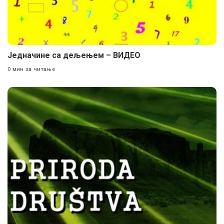
Једначине са дељењем – ВИДЕО
0 мин за читање