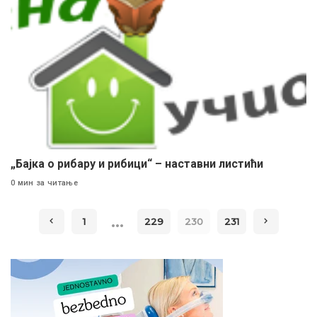
„Бајка о рибару и рибици“ – наставни листићи
0 мин за читање
…
1
229
230
231