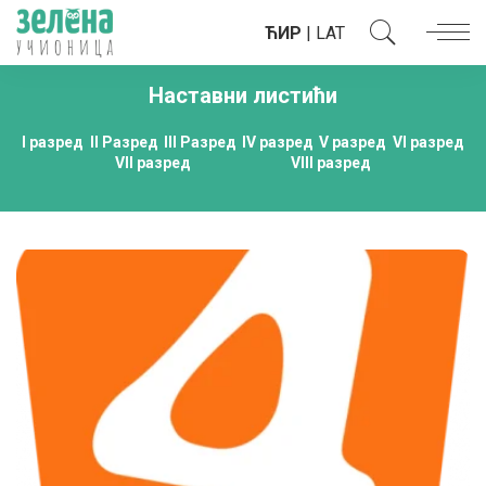
ЋИР
|
LAT
Наставни листићи
I разред
II Разред
III Разред
IV разред
V разред
VI разред
VII разред
VIII разред