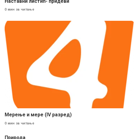
Наставни листић- придеви
0 мин за читање
Мерење и мере (IV разред)
0 мин за читање
Природа