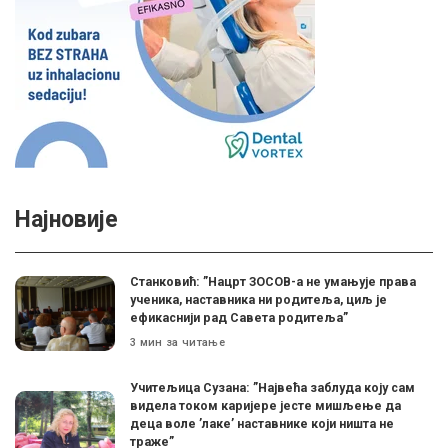
Најновије
Станковић: ”Нацрт ЗОСОВ-а не умањује права
ученика, наставника ни родитеља, циљ је
ефикаснији рад Савета родитеља”
3 мин за читање
Учитељица Сузана: ”Највећа заблуда коју сам
видела током каријере јесте мишљење да
деца воле ’лаке’ наставнике који ништа не
траже”