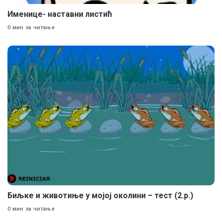
Именице- наставни листић
0 мин за читање
Биљке и животиње у мојој околини – тест (2.р.)
0 мин за читање