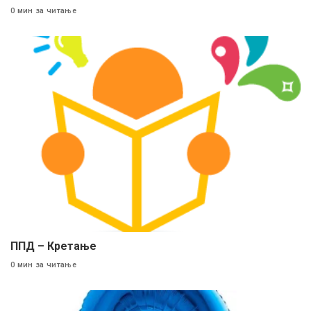
0 мин за читање
ППД – Кретање
0 мин за читање