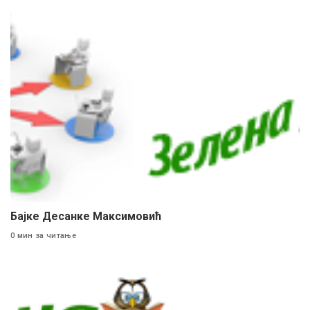
Бајке Десанке Максимовић
0 мин за читање