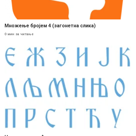
Множење бројем 4 (загонетна слика)
0 мин за читање