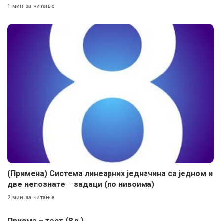
1 мин за читање
(Примена) Система линеарних једначина са једном и
две непознате – задаци (по нивоима)
2 мин за читање
Призма – тест (8.р.)