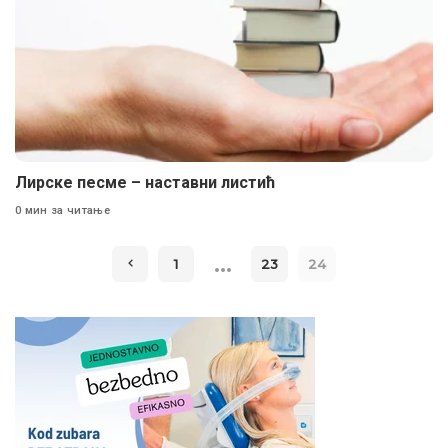
Лирске песме – наставни листић
0 мин за читање
…
1
23
24