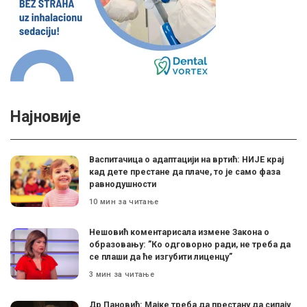
Најновије
Васпитачица о адаптацији на вртић: НИЈЕ крај
кад дете престане да плаче, то је само фаза
равнодушности
10 мин за читање
Нешовић коментарисала измене Закона о
образовању: ”Ко одговорно ради, не треба да
се плаши да ће изгубити лиценцу”
3 мин за читање
Др Пановић: Мајке треба да престану да сипају