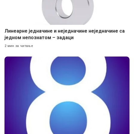
Линеарне једначине и неједначине неједначине са
једном непознатом – задаци
2 мин за читање