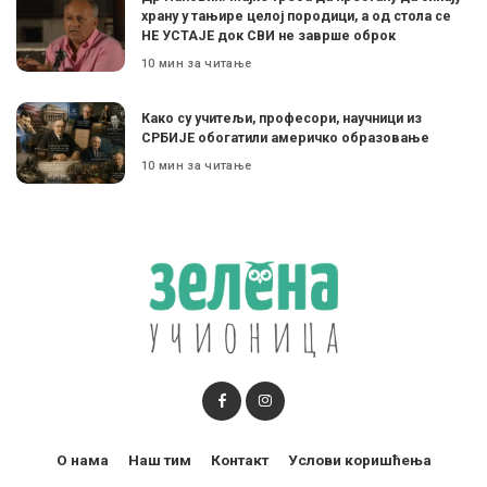
храну у тањире целој породици, а од стола се
НЕ УСТАЈЕ док СВИ не заврше оброк
10 мин за читање
Како су учитељи, професори, научници из
СРБИЈЕ обогатили америчко образовање
10 мин за читање
О нама
Наш тим
Контакт
Услови коришћења