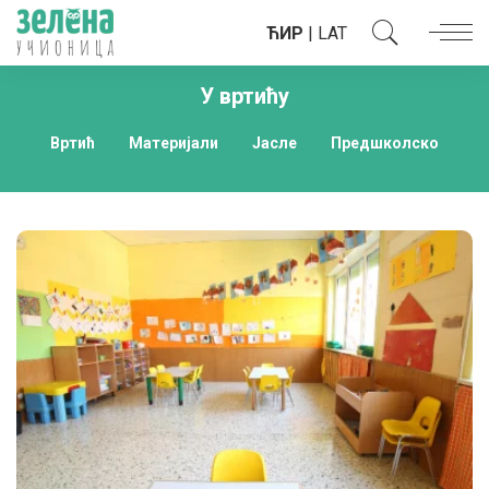
ЋИР
|
LAT
У вртићу
Вртић
Материјали
Јасле
Предшколско