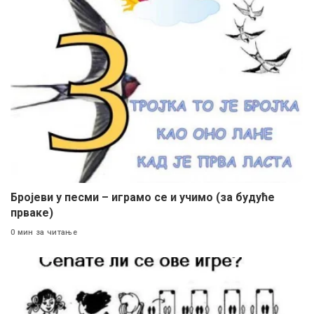
Бројеви у песми – играмо се и учимо (за будуће
прваке)
0 мин за читање