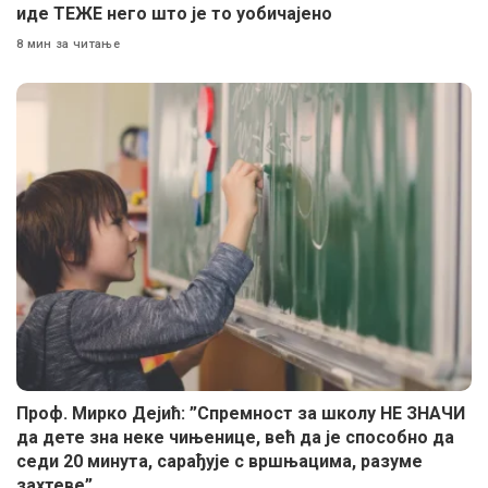
иде ТЕЖЕ него што је то уобичајено
8 мин за читање
Проф. Мирко Дејић: ”Спремност за школу НЕ ЗНАЧИ
да дете зна неке чињенице, већ да је способно да
седи 20 минута, сарађује с вршњацима, разуме
захтеве”