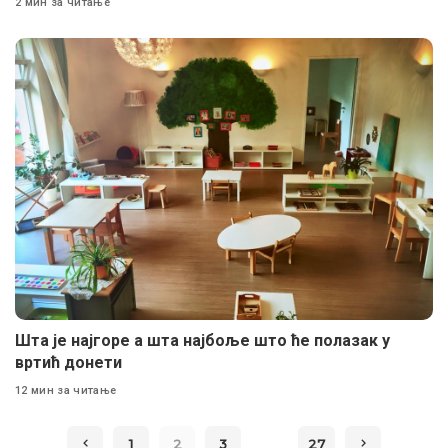
2 мин за читање
Шта је најгоре а шта најбоље што ће полазак у
вртић донети
12 мин за читање
…
1
2
3
27