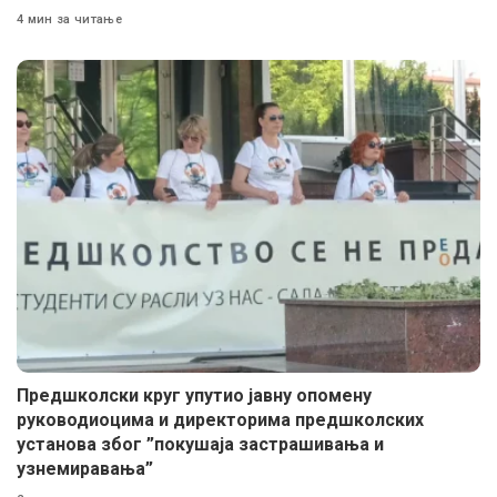
4 мин за читање
Предшколски круг упутио јавну опомену
руководиоцима и директорима предшколских
установа због ”покушаја застрашивања и
узнемиравања”