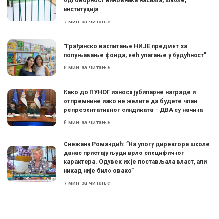
одговорност виновника насиља, школе,
институција
7 мин за читање
”Грађанско васпитање НИЈЕ предмет за
попуњавање фонда, већ улагање у будућност”
8 мин за читање
Како до ПУНОГ износа јубиларне награде и
отпремнине иако не желите да будете члан
репрезентативног синдиката – ДВА су начина
8 мин за читање
Снежана Романдић: ”На улогу директора школе
данас пристају људи врло специфичног
карактера. Одувек их је постављала власт, али
никад није било овако”
7 мин за читање