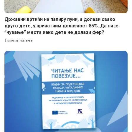
Државни вртићи на папиру пуни, а долази свако
друго дете, у приватним долазност 85%. Да ли је
”чување” места иако дете не долази фер?
2 мин за читање