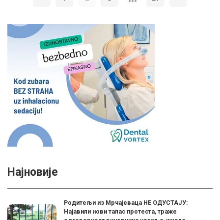
Најновије
Родитељи из Мрчајеваца НЕ ОДУСТАЈУ:
Најавили нови талас протеста, траже