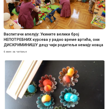
Васпитачи апелују: Укините велики број
НЕПОТРЕБНИХ курсева у радно време вртића, они
ДИСКРИМИНИШУ децу чији родитељи немају новца
6 мин за читање