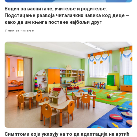
Водич за васпитаче, учитеље и родитеље:
Подстицање развоја читалачких навика код деце –
како да им књига постане најбољи друг
7 мин за читање
Симптоми који указују на то да адаптација на вртић