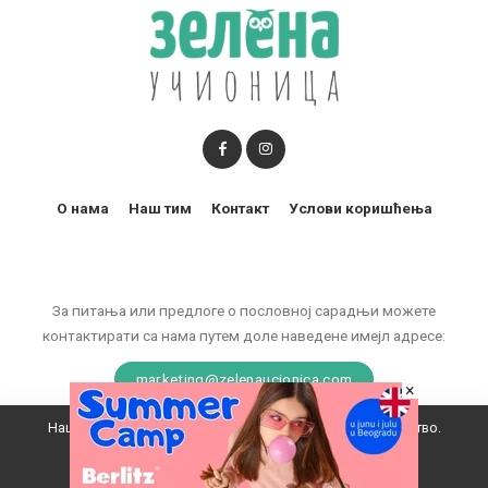
О нама
Наш тим
Контакт
Услови коришћења
За питања или предлоге о пословној сарадњи можете
контактирати са нама путем доле наведене имејл адресе:
marketing@zelenaucionica.com
×
Наш вебсајт користи колачиће да побољша ваше искуство.
© 2011-2024 Copyright by Zelena učionica. All Rights reserved.
Прихватам