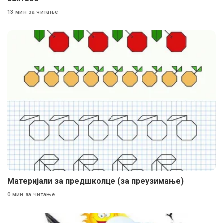
13 мин за читање
Материјали за предшколце (за преузимање)
0 мин за читање