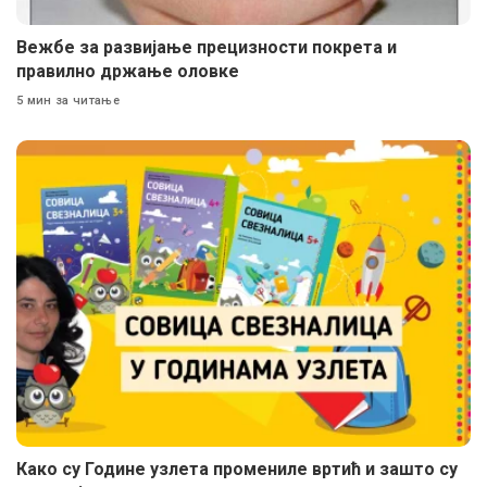
Вежбе за развијање прецизности покрета и
правилно држање оловке
5 мин за читање
Како су Године узлета промениле вртић и зашто су