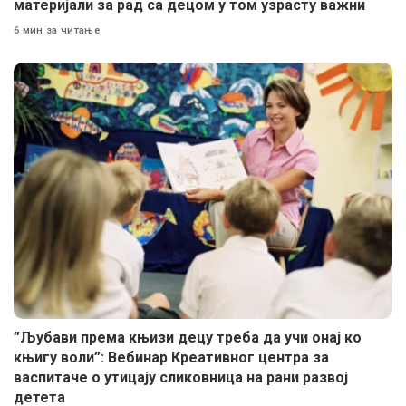
материјали за рад са децом у том узрасту важни
6 мин за читање
”Љубави према књизи децу треба да учи онај ко
књигу воли”: Вебинар Креативног центра за
васпитаче о утицају сликовница на рани развој
детета