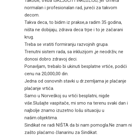
Takođe, treba ISKLJUČITI INKLUZIJU, jer ometa
normalan i profesionalan rad, jureći za takvom
decom.
Takva deca, to bidim iz prakse,a radim 35 godina,
ništa ne dobijaju, zdrava deca trpe i to je začarani
krug.
Treba se vratiti formiranju razvojnih grupa.
Trenutni sistem rada, sa inkluzijom ,je neodrživ, ne
donosi dobro zdravoj deci.
Ponavljam, trebalo bi ukinuti besplatne vrtiće, podići
cenu na 20,000,00 din.
Jedna od osnovnih stavki u dr.zemljama je plaćanje
plaćanje vrtića.
Samo u Norveškoj su vrtići besplatni, nigde
više.Slušajte vaspitače, mi smo na terenu svaki dan i
najbolje znamo izuzetno lošu situaciju u
našim.objektima.
Sindikat ne radi NIŠTA da bi nam pomogla.Ne znam ni
zašto plaćamo članarinu za Sindikat.