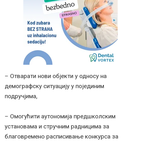
– Отварати нови објекти у односу на
демографску ситуацију у појединим
подручјима,
– Омогућити аутономија предшколским
установама и стручним радницима за
благовремено расписивање конкурса за