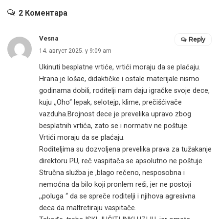
2 Коментара
Vesna
Reply
14. август 2025. у 9:09 am
Ukinuti besplatne vrtiće, vrtići moraju da se plaćaju.
Hrana je lošae, didaktičke i ostale materijale nismo
godinama dobili, roditelji nam daju igračke svoje dece,
kuju ,,Oho“ lepak, selotejp, klime, prečišćivače
vazduha.Brojnost dece je prevelika upravo zbog
besplatnih vrtića, zato se i normativ ne poštuje.
Vrtići moraju da se plaćaju.
Roditeljima su dozvoljena prevelika prava za tužakanje
direktoru PU, reč vaspitača se apsolutno ne poštuje.
Stručna služba je ,blago rečeno, nesposobna i
nemoćna da bilo koji pronlem reši, jer ne postoji
,,poluga “ da se spreče roditelji i njihova agresivna
deca da maltretiraju vaspitače.