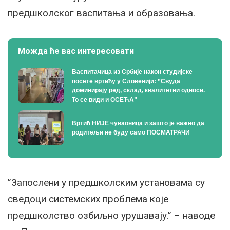
предшколског васпитања и образовања.
Можда ће вас интересовати
Васпитачица из Србије након студијске
посете вртићу у Словенији: ”Свуда
доминирају ред, склад, квалитетни односи.
То се види и ОСЕЋА”
Вртић НИЈЕ чуваоница и зашто је важно да
родитељи не буду само ПОСМАТРАЧИ
”Запослени у предшколским установама су
сведоци системских проблема које
предшколство озбиљно урушавају.” – наводе