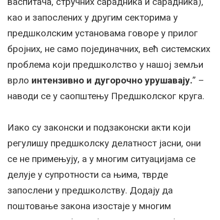
васпитача, стручних сарадника и сарадника),
као и запослених у другим секторима у
предшколским установама говоре у прилог
бројних, не само појединачних, већ системских
проблема који предшколство у нашој земљи
врло
интензивно и дугорочно урушавају.
” –
наводи се у саопштењу Предшколског круга.
Иако су законски и подзаконски акти који
регулишу предшколску делатност јасни, они
се не примењују, а у многим ситуацијама се
делује у супротности са њима, тврде
запослени у предшколству. Додају да
поштовање закона изостаје у многим