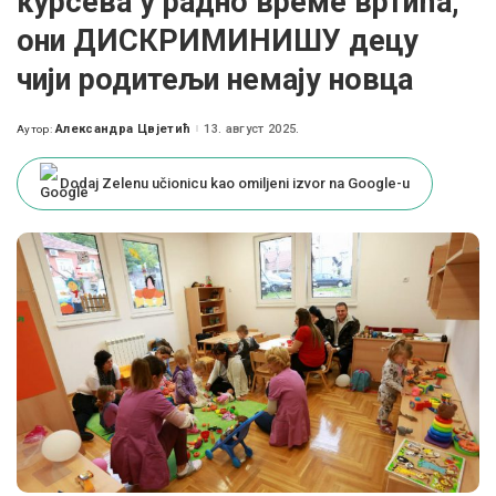
курсева у радно време вртића,
они ДИСКРИМИНИШУ децу
чији родитељи немају новца
Александра Цвјетић
13. август 2025.
Аутор:
Posted
by
Dodaj Zelenu učionicu kao omiljeni izvor na Google-u