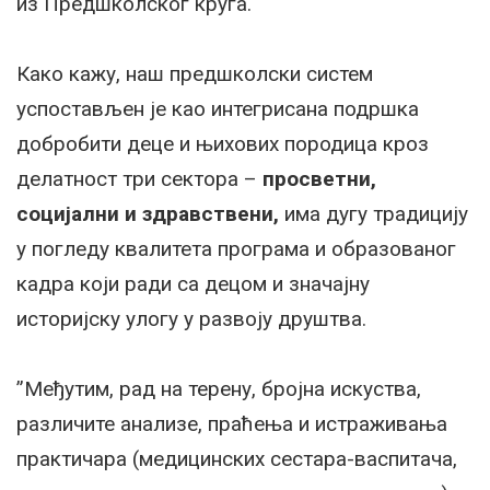
из Предшколског круга.
Како кажу, наш предшколски систем
успостављен је као интегрисана подршка
добробити деце и њихових породица кроз
делатност три сектора –
просветни,
социјални и здравствени,
има дугу традицију
у погледу квалитета програма и образованог
кадра који ради са децом и значајну
историјску улогу у развоју друштва.
”Међутим, рад на терену, бројна искуства,
различите анализе, праћења и истраживања
практичара (медицинских сестара-васпитача,