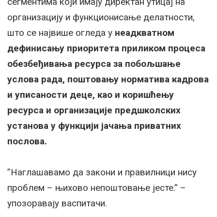
сегментима који имају директан утицај на
организацију и функционисање делатности,
што се највише огледа у
неадкватном
дефинисању приоритета приликом процеса
обезбеђивања ресурса за побољшање
услова рада, поштовању норматива кадрова
и уписаности деце, као и коришћењу
ресурса и организације предшколских
установа у функцији јачања приватних
послова.
”Наглашавамо да закони и правилници нису
проблем – њихово непоштовање јесте.” –
упозоравају васпитачи.