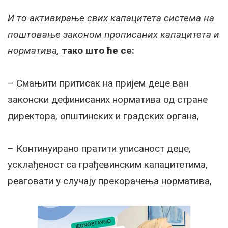
И то активирање свих капацитета система на
поштовање законом прописаних капацитета и
норматива,
тако што ће се:
– Смањити притисак на пријем деце ван
законски дефинисаних норматива од стране
директора, општинских и градских органа,
– Континуирано пратити уписаност деце,
усклађеност са грађевинским капацитетима,
реаговати у случају прекорачења норматива,