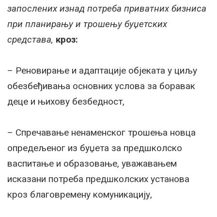
запослених изнад потреба приватних бизниса
при планирању и трошењу буџетских
средстава,
кроз:
– Реновирање и адаптације објеката у циљу
обезбеђивања основних услова за боравак
деце и њихову безбедност,
– Спречавање ненаменског трошења новца
опредељеног из буџета за предшколско
васпитање и образовање, уважавањем
исказани потреба предшколских установа
кроз благовремену комуникацију,