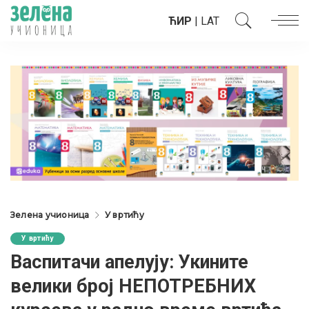
ЋИР
|
LAT
Зелена учионица
У вртићу
У вртићу
Васпитачи апелују: Укините
велики број НЕПОТРЕБНИХ