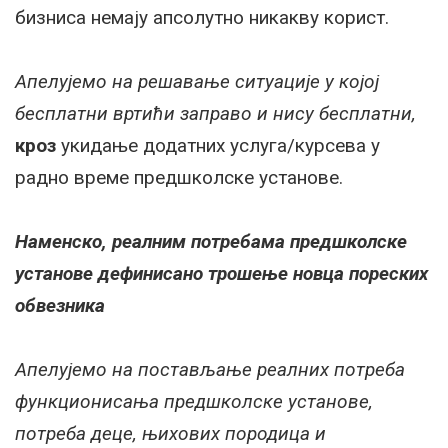
бизниса немају апсолутно никакву корист.
Апелујемо на решавање ситуације у којој
бесплатни вртићи заправо и нису бесплатни,
кроз
укидање додатних услуга/курсева у
радно време предшколске установе.
Наменско, реалним потребама предшколске
установе дефинисано трошење новца пореских
обвезника
Апелујемо на постављање реалних потреба
функционисања предшколске установе,
потреба деце, њихових породица и