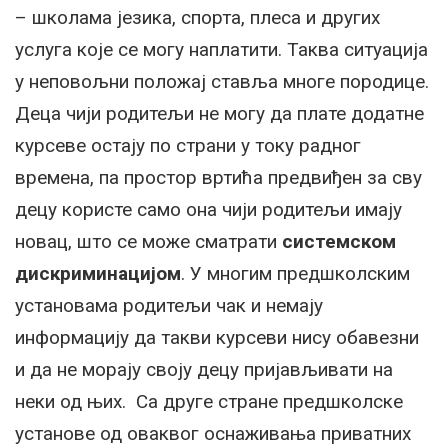
– школама језика, спорта, плеса и других
услуга које се могу наплатити. Таква ситуација
у неповољни положај ставља многе породице.
Деца чији родитељи не могу да плате додатне
курсеве остају по страни у току радног
времена, па простор вртића предвиђен за сву
децу користе само она чији родитељи имају
новац, што се може сматрати
системском
дискриминацијом
. У многим предшколским
установама родитељи чак и немају
информацију да такви курсеви нису обавезни
и да не морају своју децу пријављивати на
неки од њих. Са друге стране предшколске
установе од оваквог оснаживања приватних