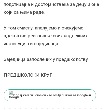
подстицајна и достојанствена за децу и оне
који са њима раде.
У том смислу, апелујемо и очекујемо
адекватно реаговање свих надлежних
институција и појединаца.
Заједница запослених у предшколству
ПРЕДШКОЛСКИ КРУГ
Dodaj Zelenu učionicu kao omiljeni izvor na Google-u