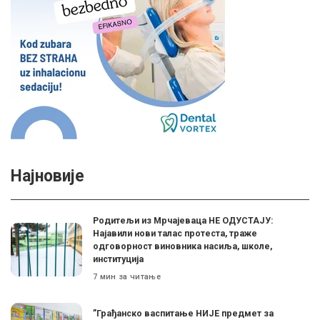
Најновије
Родитељи из Мрчајеваца НЕ ОДУСТАЈУ:
Најавили нови талас протеста, траже
одговорност виновника насиља, школе,
институција
7 мин за читање
”Грађанско васпитање НИЈЕ предмет за