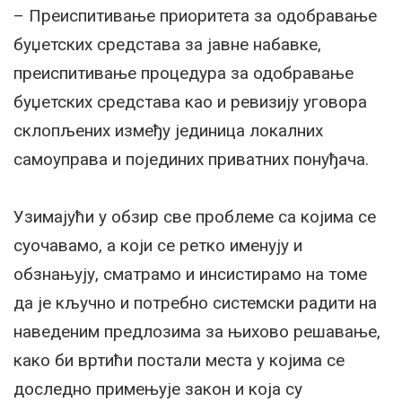
– Преиспитивање приоритета за одобравање
буџетских средстава за јавне набавке,
преиспитивање процедура за одобравање
буџетских средстава као и ревизију уговора
склопљених између јединица локалних
самоуправа и појединих приватних понуђача.
Узимајући у обзир све проблеме са којима се
суочавамо, а који се ретко именују и
обзнањују, сматрамо и инсистирамо на томе
да је кључно и потребно системски радити на
наведеним предлозима за њихово решавање,
како би вртићи постали места у којима се
доследно примењује закон и која су