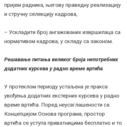
пријем радника, његову праведну реализацију
и стручну селекцију кадрова,
– Ускладити број ангажованих извршилаца са
нормативом кадрова, у складу са законом.
Решавање питања великог броја непотребних
додатних курсева у радно време вртића
У протеклом периоду устаљена је пракса
увођења додатних екстерних курсева у радно
време вртића. Поред неусаглашености са
Концепцијом Основа програма, простор
вртића се уступа приватницима бесплатно и то