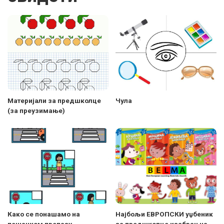
Материјали за предшколце
Чула
(за преузимање)
Како се понашамо на
Најбољи ЕВРОПСКИ уџбеник
пешачком прелазу
за предшколце изабран на