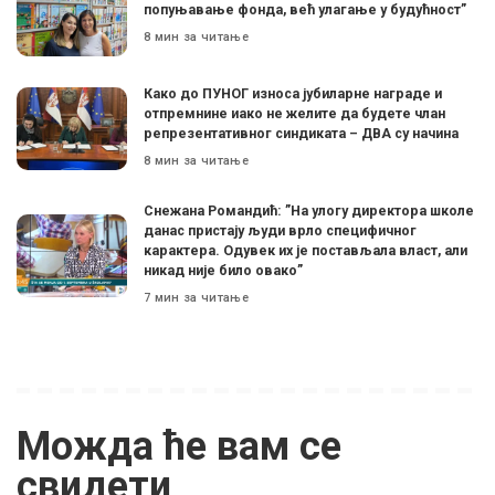
попуњавање фонда, већ улагање у будућност”
8 мин за читање
Како до ПУНОГ износа јубиларне награде и
отпремнине иако не желите да будете члан
репрезентативног синдиката – ДВА су начина
8 мин за читање
Снежана Романдић: ”На улогу директора школе
данас пристају људи врло специфичног
карактера. Одувек их је постављала власт, али
никад није било овако”
7 мин за читање
Можда ће вам се
свидети