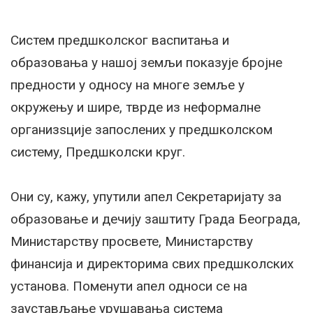
Систем предшколског васпитања и
образовања у нашој земљи показује бројне
предности у односу на многе земље у
окружењу и шире, тврде из неформалне
организѕције запослених у предшколском
систему, Предшколски круг.
Они су, кажу, упутили апел Секретаријату за
образовање и дечију заштиту Града Београда,
Министарству просвете, Министарству
финансија и директорима свих предшколских
установа. Поменути апел односи се на
заустављање урушавања система