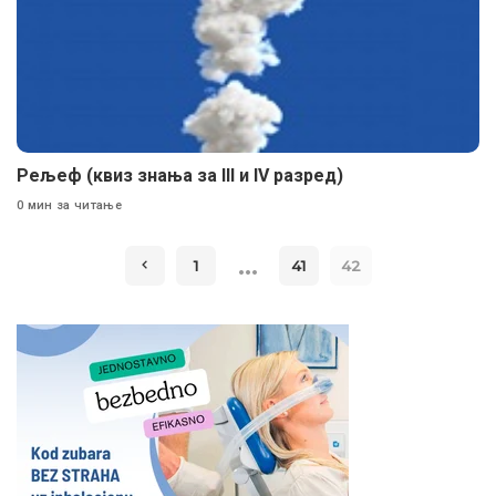
Рељеф (квиз знања за III и IV разред)
0 мин за читање
…
1
41
42