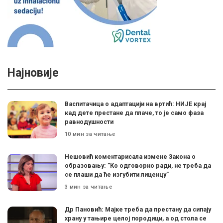
Најновије
Васпитачица о адаптацији на вртић: НИЈЕ крај
кад дете престане да плаче, то је само фаза
равнодушности
10 мин за читање
Нешовић коментарисала измене Закона о
образовању: ”Ко одговорно ради, не треба да
се плаши да ће изгубити лиценцу”
3 мин за читање
Др Пановић: Мајке треба да престану да сипају
храну у тањире целој породици, а од стола се