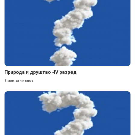
Природа и друштво -lV разред
1 мин за читање