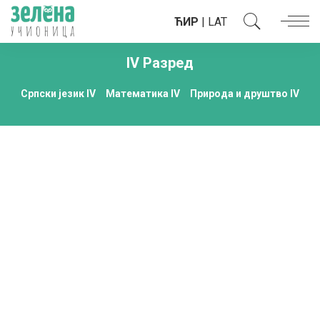
ЋИР
|
LAT
IV Разред
Српски језик IV
Математика IV
Природа и друштво IV