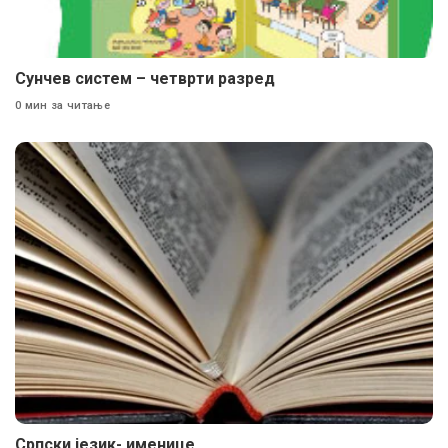
Сунчев систем – четврти разред
0 мин за читање
Српски језик- именице