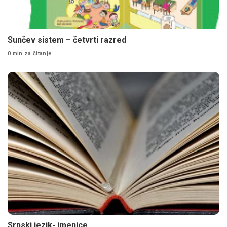
Sunčev sistem – četvrti razred
0 min za čitanje
Srpski jezik- imenice