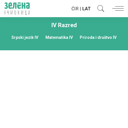
ĆIR
|
LAT
IV Razred
Srpski jezik IV
Matematika IV
Priroda i društvo IV