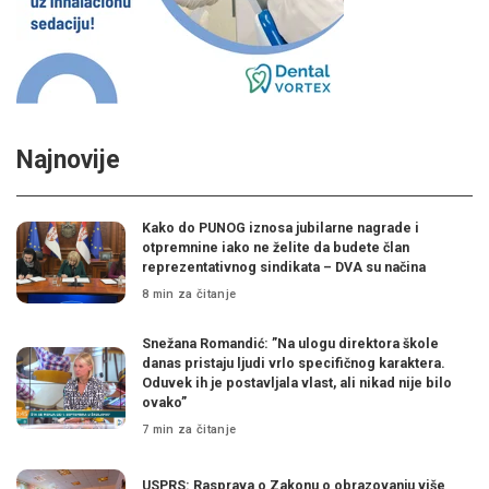
Najnovije
Kako do PUNOG iznosa jubilarne nagrade i
otpremnine iako ne želite da budete član
reprezentativnog sindikata – DVA su načina
8 min za čitanje
Snežana Romandić: ”Na ulogu direktora škole
danas pristaju ljudi vrlo specifičnog karaktera.
Oduvek ih je postavljala vlast, ali nikad nije bilo
ovako”
7 min za čitanje
USPRS: Rasprava o Zakonu o obrazovanju više