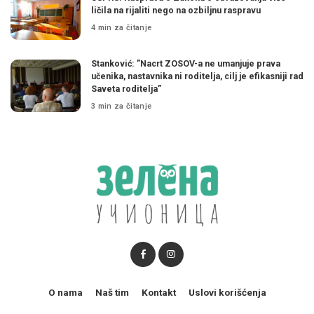
ličila na rijaliti nego na ozbiljnu raspravu
4 min za čitanje
Stanković: ”Nacrt ZOSOV-a ne umanjuje prava
učenika, nastavnika ni roditelja, cilj je efikasniji rad
Saveta roditelja”
3 min za čitanje
O nama
Naš tim
Kontakt
Uslovi korišćenja