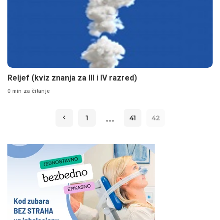
Reljef (kviz znanja za III i IV razred)
0 min za čitanje
…
1
41
42