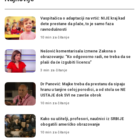
Vaspitačica o adaptaciji na vrtić: NIJE kraj kad
dete prestane da plače, to je samo faza
ravnodušnosti
10 min za čitanje
Nešović komentarisala izmene Zakona o
obrazovanju: ”Ko odgovorno radi, ne treba da se
plaši da će izgubiti licencu”
3 min za čitanje
Dr Panović: Majke treba da prestanu da sipaju
hranu u tanjire celoj porodici, a od stola se NE
USTAJE dok SVI ne završe obrok
10 min za čitanje
Kako su učitelji, profesori, naučnici iz SRBIJE
obogatili američko obrazovanje
10 min za čitanje