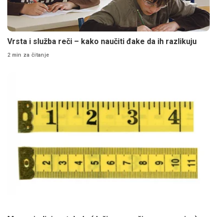
Vrsta i služba reči – kako naučiti đake da ih razlikuju
2 min za čitanje