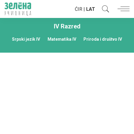
ĆIR
|
LAT
IV Razred
Srpski jezik IV
Matematika IV
Priroda i društvo IV