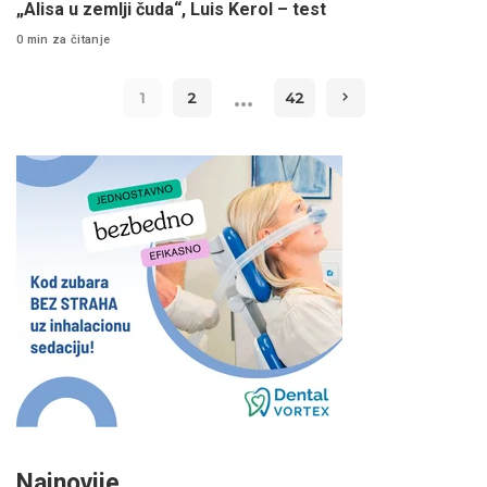
„Alisa u zemlji čuda“, Luis Kerol – test
0 min za čitanje
…
1
2
42
Najnovije