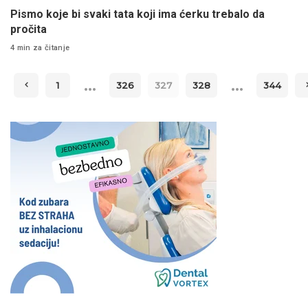
Pismo koje bi svaki tata koji ima ćerku trebalo da
pročita
4 min za čitanje
…
…
1
326
327
328
344