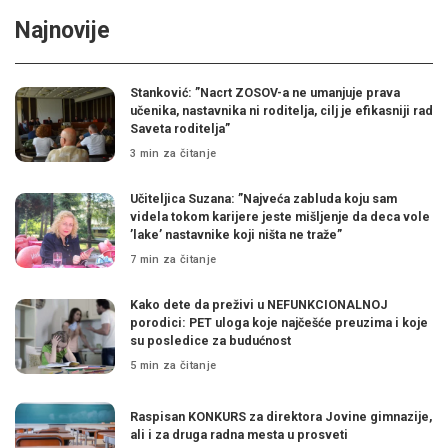
Najnovije
Stanković: ”Nacrt ZOSOV-a ne umanjuje prava
učenika, nastavnika ni roditelja, cilj je efikasniji rad
Saveta roditelja”
3 min za čitanje
Učiteljica Suzana: ”Najveća zabluda koju sam
videla tokom karijere jeste mišljenje da deca vole
’lake’ nastavnike koji ništa ne traže”
7 min za čitanje
Kako dete da preživi u NEFUNKCIONALNOJ
porodici: PET uloga koje najčešće preuzima i koje
su posledice za budućnost
5 min za čitanje
Raspisan KONKURS za direktora Jovine gimnazije,
ali i za druga radna mesta u prosveti