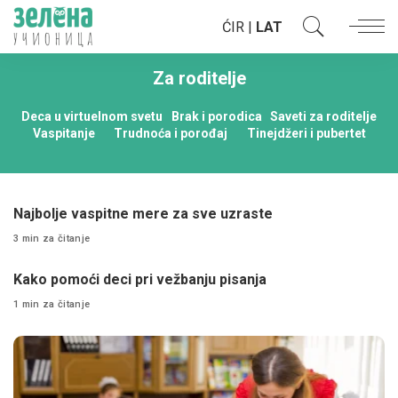
ĆIR
|
LAT
Za roditelje
Deca u virtuelnom svetu
Brak i porodica
Saveti za roditelje
Vaspitanje
Trudnoća i porođaj
Tinejdžeri i pubertet
Najbolje vaspitne mere za sve uzraste
3 min za čitanje
Kako pomoći deci pri vežbanju pisanja
1 min za čitanje