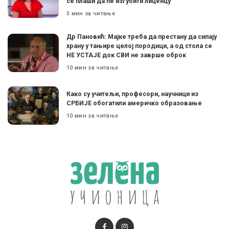
се плаши да ће изгубити лиценцу”
3 мин за читање
Др Пановић: Мајке треба да престану да сипају
храну у тањире целој породици, а од стола се
НЕ УСТАЈЕ док СВИ не заврше оброк
10 мин за читање
Како су учитељи, професори, научници из
СРБИЈЕ обогатили америчко образовање
10 мин за читање