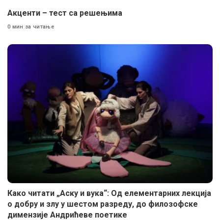
Акценти – тест са решењима
0 мин за читање
Како читати „Аску и вука“: Од елементарних лекција
о добру и злу у шестом разреду, до филозофске
димензије Андрићеве поетике