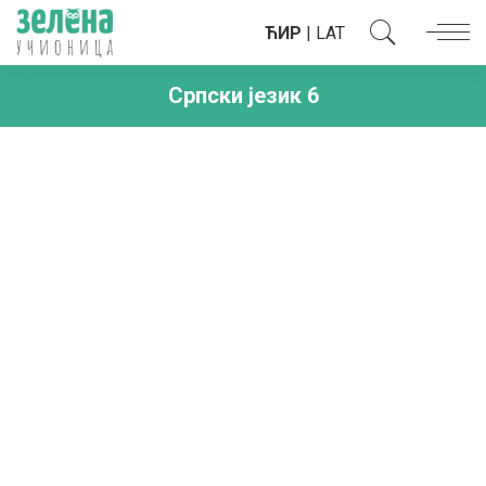
ЋИР
|
LAT
Српски језик 6