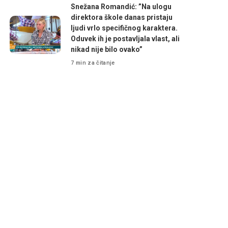
Snežana Romandić: ”Na ulogu
direktora škole danas pristaju
ljudi vrlo specifičnog karaktera.
Oduvek ih je postavljala vlast, ali
nikad nije bilo ovako”
7 min za čitanje