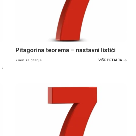
Pitagorina teorema – nastavni listići
VIŠE DETALJA
2 min za čitanje