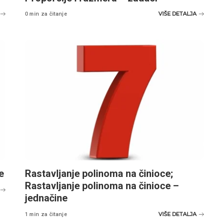
VIŠE DETALJA
0 min za čitanje
e
Rastavljanje polinoma na činioce;
Rastavljanje polinoma na činioce –
jednačine
VIŠE DETALJA
1 min za čitanje