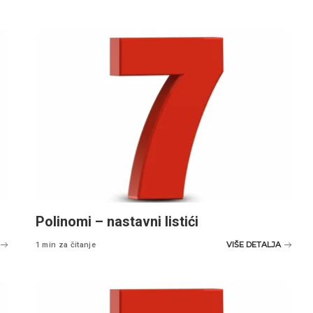
Polinomi – nastavni listići
VIŠE DETALJA
1 min za čitanje