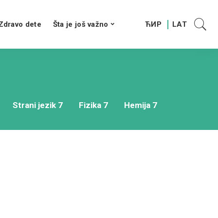
Zdravo dete
Šta je još važno
Strani jezik 7
Fizika 7
Hemija 7