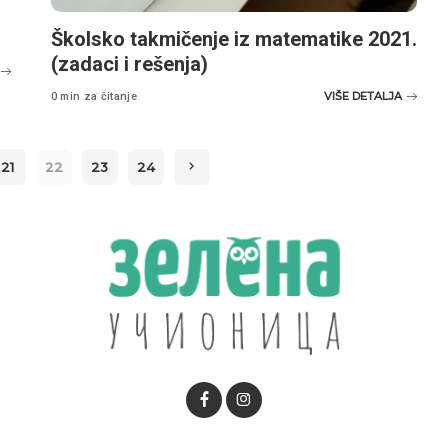
Školsko takmičenje iz matematike 2021.
(zadaci i rešenja)
VIŠE DETALJA
0 min za čitanje
21
22
23
24