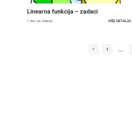
Linearna funkcija – zadaci
VIŠE DETALJA
1 min za čitanje
…
1