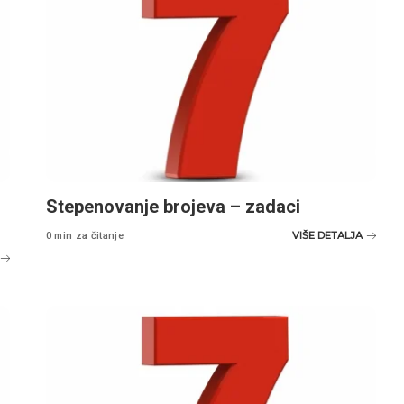
Stepenovanje brojeva – zadaci
VIŠE DETALJA
0 min za čitanje