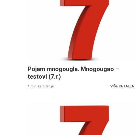
Pojam mnogougla. Mnogougao –
testovi (7.r.)
VIŠE DETALJA
1 min za čitanje