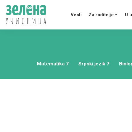
Vesti
Za roditelje
U u
Matematika 7
Srpski jezik 7
Biolog