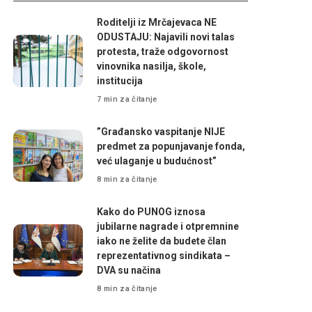
Roditelji iz Mrčajevaca NE
ODUSTAJU: Najavili novi talas
protesta, traže odgovornost
vinovnika nasilja, škole,
institucija
7 min za čitanje
”Građansko vaspitanje NIJE
predmet za popunjavanje fonda,
već ulaganje u budućnost”
8 min za čitanje
Kako do PUNOG iznosa
jubilarne nagrade i otpremnine
iako ne želite da budete član
reprezentativnog sindikata –
DVA su načina
8 min za čitanje