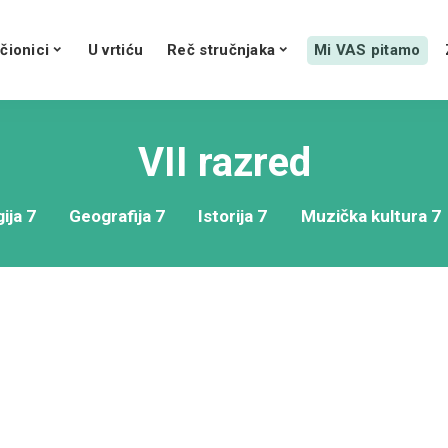
čionici
U vrtiću
Reč stručnjaka
Mi VAS pitamo
VII razred
ija 7
Geografija 7
Istorija 7
Muzička kultura 7