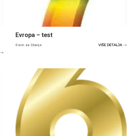
Evropa – test
VIŠE DETALJA
0 min za čitanje