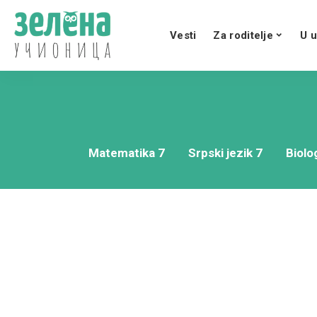
Vesti
Za roditelje
U u
Matematika 7
Srpski jezik 7
Biolog