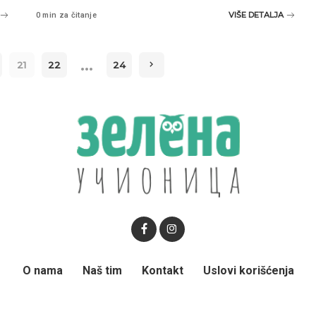
VIŠE DETALJA
0 min za čitanje
…
21
22
24
O nama
Naš tim
Kontakt
Uslovi korišćenja