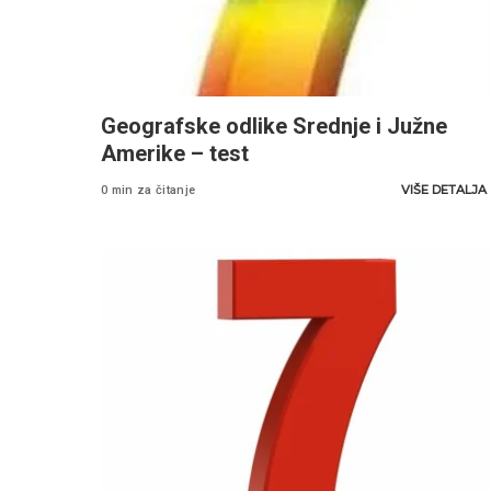
Geografske odlike Srednje i Južne
Amerike – test
VIŠE DETALJA
0 min za čitanje