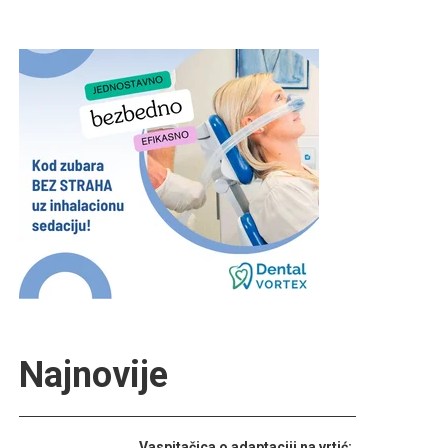
Najnovije
Vaspitačica o adaptaciji na vrtić: