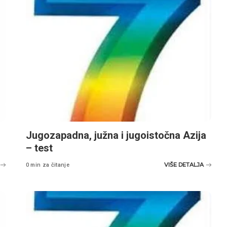
Jugozapadna, južna i jugoistočna Azija
– test
VIŠE DETALJA
0 min za čitanje