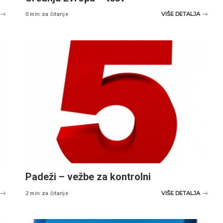
VIŠE DETALJA
0 min za čitanje
Padeži – vežbe za kontrolni
VIŠE DETALJA
2 min za čitanje