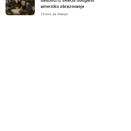
naučnici iz SRBIJE obogatili
američko obrazovanje
10 min za čitanje