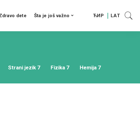
Zdravo dete
Šta je još važno
Strani jezik 7
Fizika 7
Hemija 7