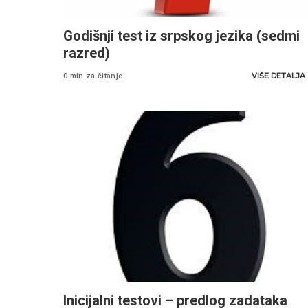
Godišnji test iz srpskog jezika (sedmi
razred)
VIŠE DETALJA
0 min za čitanje
Inicijalni testovi – predlog zadataka