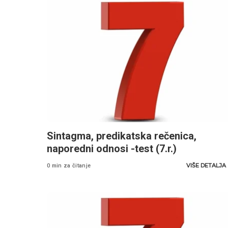
Sintagma, predikatska rečenica,
naporedni odnosi -test (7.r.)
VIŠE DETALJA
0 min za čitanje