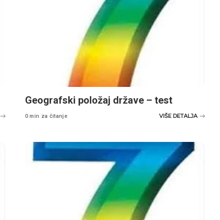
Geografski položaj države – test
VIŠE DETALJA
0 min za čitanje