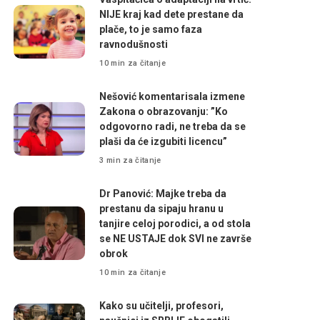
NIJE kraj kad dete prestane da
plače, to je samo faza
ravnodušnosti
10 min za čitanje
Nešović komentarisala izmene
Zakona o obrazovanju: ”Ko
odgovorno radi, ne treba da se
plaši da će izgubiti licencu”
3 min za čitanje
Dr Panović: Majke treba da
prestanu da sipaju hranu u
tanjire celoj porodici, a od stola
se NE USTAJE dok SVI ne završe
obrok
10 min za čitanje
Kako su učitelji, profesori,