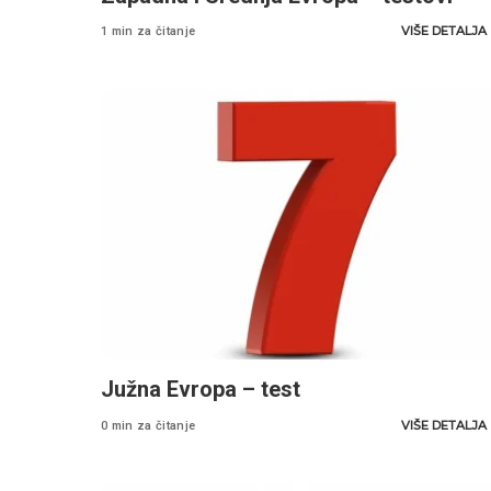
VIŠE DETALJA
1 min za čitanje
Južna Evropa – test
VIŠE DETALJA
0 min za čitanje