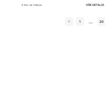
VIŠE DETALJA
0 min za čitanje
…
1
20