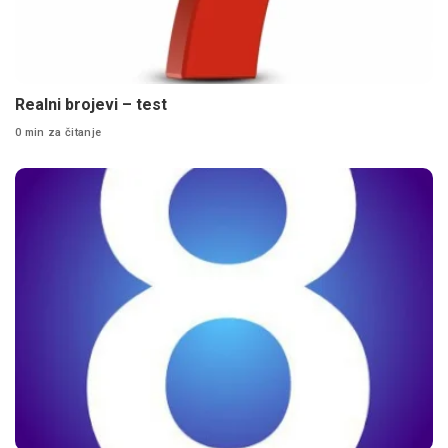
Realni brojevi – test
0 min za čitanje