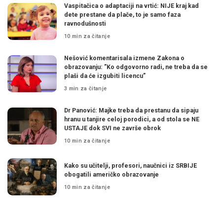
Vaspitačica o adaptaciji na vrtić: NIJE kraj kad
dete prestane da plače, to je samo faza
ravnodušnosti
10 min za čitanje
Nešović komentarisala izmene Zakona o
obrazovanju: ”Ko odgovorno radi, ne treba da se
plaši da će izgubiti licencu”
3 min za čitanje
Dr Panović: Majke treba da prestanu da sipaju
hranu u tanjire celoj porodici, a od stola se NE
USTAJE dok SVI ne završe obrok
10 min za čitanje
Kako su učitelji, profesori, naučnici iz SRBIJE
obogatili američko obrazovanje
10 min za čitanje