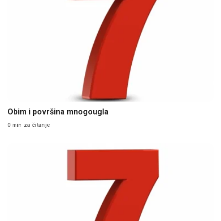
Obim i površina mnogougla
0 min za čitanje