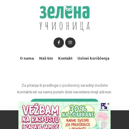
O nama
Naš tim
Kontakt
Uslovi korišćenja
Za pitanja ili predloge o poslovnoj saradnji možete
kontaktirati sa nama putem dole navedene imejl adrese:
×
marketing@zelenaucionica.com
Naš vebsajt koristi kolačiće da poboljša vaše iskustvo.
© 2011-2024 Copyright by Zelena učionica. All Rights reserved.
Prihvatam