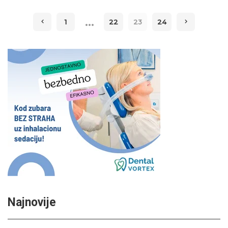
…
1
22
23
24
Najnovije