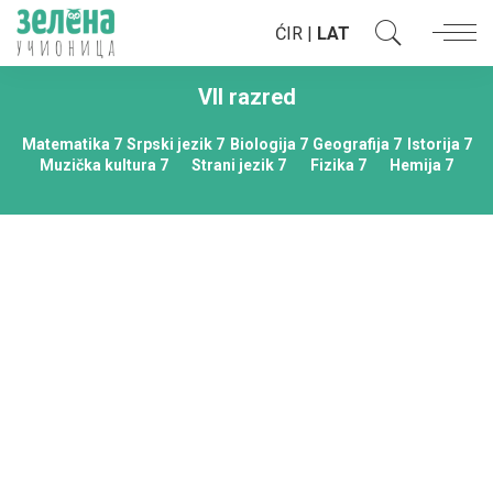
ĆIR
|
LAT
VII razred
Matematika 7
Srpski jezik 7
Biologija 7
Geografija 7
Istorija 7
Muzička kultura 7
Strani jezik 7
Fizika 7
Hemija 7