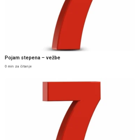
Pojam stepena – vežbe
0 min za čitanje