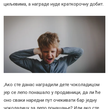
циљевима, а награде нуде краткорочну добит.
,Ако сте данас наградили дете чоколадицом
јер се лепо понашало у продавници, да ли ће
оно сваки наредни пут очекивати бар једну
чоколадицу за лепо понашање? Или ако сте