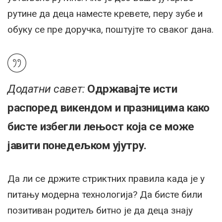
рутине да деца наместе кревете, перу зубе и
обуку се пре доручка, поштујте то сваког дана.
Додатни савет:
Одржавајте исти
распоред викендом и празницима како
бисте избегли лењост која се може
јавити понедељком ујутру.
Да ли се држите стриктних правила када је у
питању модерна технологија? Да бисте били
позитиван родитељ битно је да деца знају