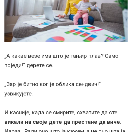
„А какве везе има што је тањир плав? Само
поједи!“ дерете се.
„Зар је битно ког је облика сендвич!“
узвикујете.
И касније, када се смирите, схватите да сте
викали на своје дете да престане да виче
.
Израз „Ради оно што ја кажем, а не оно шта ја