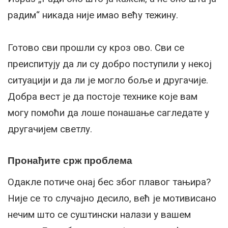
радим“ никада није имао већу тежину.
Готово сви прошли су кроз ово. Сви се
преиспитују да ли су добро поступили у некој
ситуацији и да ли је могло боље и другачије.
Добра вест је да постоје технике које вам
могу помоћи да лоше понашање сагледате у
другачијем светлу.
Пронађите срж проблема
Одакле потиче онај бес због плавог тањира?
Није се то случајно десило, већ је мотивисано
нечим што се суштински налази у вашем