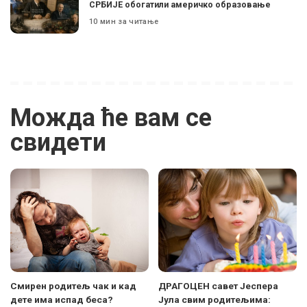
СРБИЈЕ обогатили америчко образовање
10 мин за читање
Можда ће вам се
свидети
Смирен родитељ чак и кад
ДРАГОЦЕН савет Јеспера
дете има испад беса?
Јула свим родитељима: