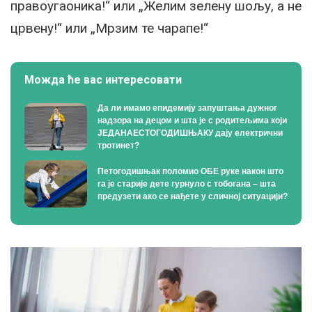
правоугаоника!“ или „Желим зелену шољу, а не
црвену!“ или „Мрзим те чарапе!“
Можда ће вас интересовати
Да ли имамо епидемију запуштања дужног
надзора на децом и шта је с родитељима који
ЈЕДАНАЕСТОГОДИШЊАКУ дају електрични
тротинет?
Петогодишњак поломио ОБЕ руке након што
га је старије дете гурнуло с тобогана – шта
предузети ако се нађете у сличној ситуацији?