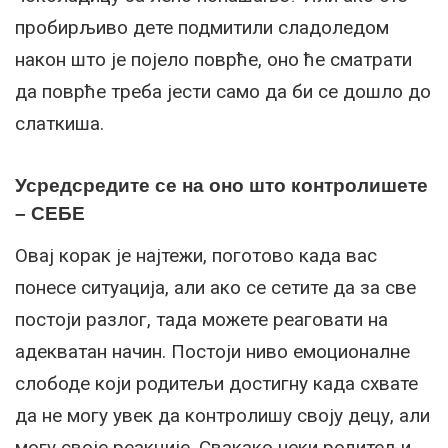
пробирљиво дете подмитили сладоледом
након што је појело поврће, оно ће сматрати
да поврће треба јести само да би се дошло до
слаткиша.
Усредсредите се на оно што контролишете
– СЕБЕ
Овај корак је најтежи, поготово када вас
понесе ситуација, али ако се сетите да за све
постоји разлог, тада можете реаговати на
адекватан начин. Постоји ниво емоционалне
слободе који родитељи достигну када схвате
да не могу увек да контролишу своју децу, али
могу своје реакције. Свакако неки родитељи