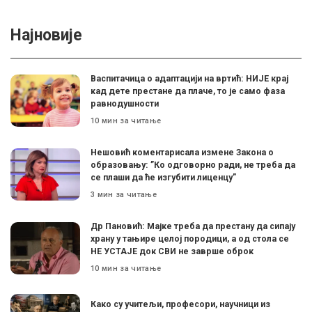
Најновије
Васпитачица о адаптацији на вртић: НИЈЕ крај
кад дете престане да плаче, то је само фаза
равнодушности
10 мин за читање
Нешовић коментарисала измене Закона о
образовању: ”Ко одговорно ради, не треба да
се плаши да ће изгубити лиценцу”
3 мин за читање
Др Пановић: Мајке треба да престану да сипају
храну у тањире целој породици, а од стола се
НЕ УСТАЈЕ док СВИ не заврше оброк
10 мин за читање
Како су учитељи, професори, научници из