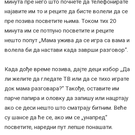
минута пре него што почнете да телефонирате
најавите им то и реците да бисте волели да се
пре позива посветите њима. Током тих 20
минута им се потпуно посветите и реците
нешто попут „Мама ужива да се игра са вама и
волела би да настави када заврши разговор“.
Када дође време позива, дајте деци избор „Да
ли желите да гледате ТВ или да се тихо играте
док мама разговара?“ Такође, оставите им
парче папира и оловку да запишу или нацртају
ако се деси нешто што сматрају битним. Веће
су шансе да ће се, ако им се „унапред“
посветите, наредни пут лепше понашати.