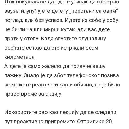
Док покушавате да одате утисак да сте врло
заузети, упућујете детету „престани са овим“
поглед, али без успеха. Идете из собе у собу
не би ли нашли мирни кутак, али вас дете
прати у стопу. Када спустите слушалицу
осећате се као да сте истрчали осам
километара.
А дете је само желело да привуче вашу
пажњу. Знало је да због телефонског позива
не можете реаговати као и обично, па је било
право време за акцију.
Искористите ово као лекцију да се следећи
пут проактивно припремите. Отприлике 20