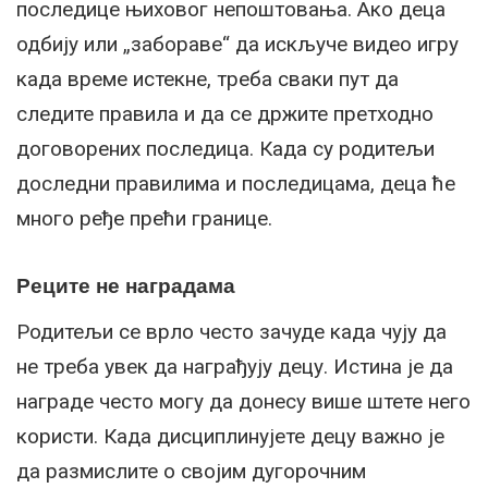
последице њиховог непоштовања. Ако деца
одбију или „забораве“ да искључе видео игру
када време истекне, треба сваки пут да
следите правила и да се држите претходно
договорених последица. Када су родитељи
доследни правилима и последицама, деца ће
много ређе прећи границе.
Реците не наградама
Родитељи се врло често зачуде када чују да
не треба увек да награђују децу. Истина је да
награде често могу да донесу више штете него
користи. Када дисциплинујете децу важно је
да размислите о својим дугорочним