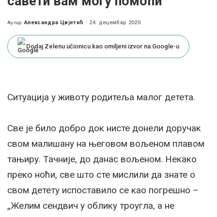
савети вам могу помоћи
Александра Цвјетић
24. децембар 2020.
Аутор:
Posted
by
Dodaj Zelenu učionicu kao omiljeni izvor na Google-u
Ситуација у животу родитеља малог детета.
Све је било добро док нисте донели доручак
свом малишану на његовом вољеном плавом
тањиру. Тачније, до данас вољеном. Некако
преко ноћи, све што сте мислили да знате о
свом детету испоставило се као погрешно –
„Желим сендвич у облику троугла, а не