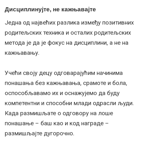
Дисциплинујте, не кажњавајте
Једна од највећих разлика између позитивних
родитељских техника и осталих родитељских
метода је да је фокус на дисциплини, а не на
кажњавању.
Учећи своју децу одговарајућим начинима
понашања без кажњавања, срамоте и бола,
оспособљавамо их и оснажујемо да буду
компетентни и способни млади одрасли људи.
Када размишљате о одговору на лоше
понашање – баш као и код награде –
размишљајте дугорочно.