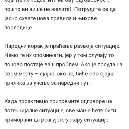
пошто ви више не желите). Потрудите се да
јасно схвате нова правила и њихове
последице.
Наредни корак је праћење развоја ситуације.
Немојте их опомињати, јер у том случају то
поново постаје ваш проблем. Ако је посуда на
свом месту – сјајно, ако не, биће ово сјајна
прилика за учење за наредни пут.
Када проактивно припремите одговоре на
потенцијалне ситуације, све мање ћете бити
приморани да реагујете у жару ситуације.