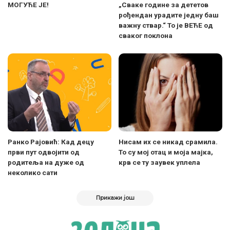
МОГУЋЕ ЈЕ!
„Сваке године за дететов
рођендан урадите једну баш
важну ствар.“ То је ВЕЋЕ од
сваког поклона
Ранко Рајовић: Кад децу
Нисам их се никад срамила.
први пут одвојити од
То су мој отац и моја мајка,
родитеља на дуже од
крв се ту заувек уплела
неколико сати
Прикажи још