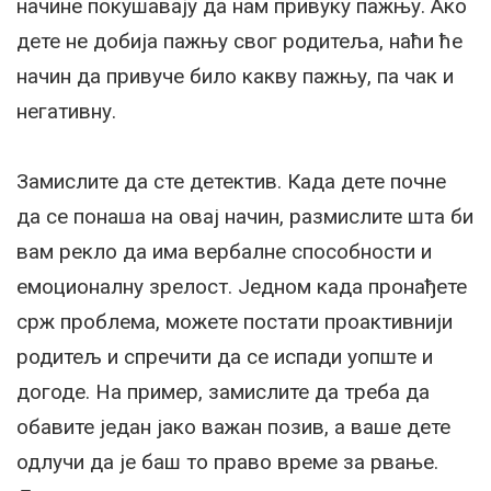
начине покушавају да нам привуку пажњу. Ако
дете не добија пажњу свог родитеља, наћи ће
начин да привуче било какву пажњу, па чак и
негативну.
Замислите да сте детектив. Када дете почне
да се понаша на овај начин, размислите шта би
вам рекло да има вербалне способности и
емоционалну зрелост. Једном када пронађете
срж проблема, можете постати проактивнији
родитељ и спречити да се испади уопште и
догоде. На пример, замислите да треба да
обавите један јако важан позив, а ваше дете
одлучи да је баш то право време за рвање.