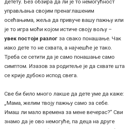
детету. Без обзира да ли је то немогућност
управљања својим пренаглашеним
осећањима, жеља да привуче вашу пажњу или
је то игра моћи којом истиче своју вољу –
увек постоји разлог
за свако понашање. Чак
иако дете то не схвата, а најчешће је тако.
Треба се сетити да је само понашање само
симптом. Изазов за родитеље је да схвате шта
се крије дубоко испод свега.
Све би било много лакше да дете уме да каже:
„Мама, желим твоју пажњу само за себе.
Имаш ли мало времена за мене вечерас?“ Сви
знамо да је ово немогуће, па деца на друге