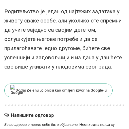
Родитељство је један од најтежих задатака у
животу сваке особе, али уколико сте спремни
да учите заједно са својим дететом,
ослушкујете његове потребе и да се
прилагођавате једно другоме, бићете све
успешнији и задовољнији и из дана у дан ћете
све више уживати у плодовима свог рада.
Dodaj Zelenu učionicu kao omiljeni izvor na Google-u
Напишите одговор
Ваша адреса е-поште неће бити објављена.
Неопходна поља су