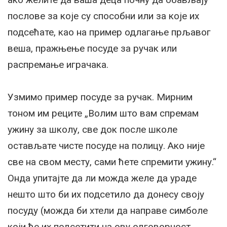
послове за које су способни или за које их
подсећате, као на пример одлагање прљавог
веша, пражњење посуде за ручак или
распремање играчака.
Узмимо пример посуде за ручак. Мирним
тоном им реците „Волим што вам спремам
ужину за школу, све док после школе
остављате чисте посуде на полицу. Ако није
све на свом месту, сами ћете спремити ужину.“
Онда упитајте да ли можда желе да ураде
нешто што би их подсетило да донесу своју
посуду (можда би хтели да направе симболе
који ће их подсетити на ову одговорност,