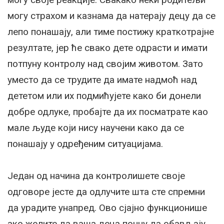
могу страхом и казнама да натерају децу да се
лепо понашају, али тиме постижу краткотрајне
резултате, јер ће свако дете одрасти и имати
потпуну контролу над својим животом. Зато
уместо да се трудите да имате надмоћ над
дететом или их подмићујете како би донели
добре одлуке, пробајте да их посматрате као
мале људе који нису научени како да се
понашају у одређеним ситуацијама.
Један од начина да контролишете своје
одговоре јесте да одлучите шта сте спремни
да урадите унапред. Ово сјајно функционише
ако желите да ваша деца почну да обављају