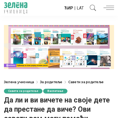
ЋИР
|
LAT
Зелена учионица
За родитеље
Савети за родитеље
Савети за родитеље
Васпитање
Да ли и ви вичете на своје дете
да престане да виче? Ови