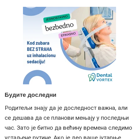
Будите доследни
Родитељи знају да је доследност важна, али
се дешава да се планови мењају у последњи
час. Зато је битно да већину времена следимо
устаљене рутине. Ако је део ваше јутарње