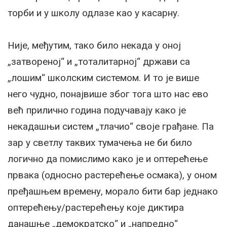
торби и у школу одлазе као у касарну.
Није, међутим, тако било некада у оној
„затвореној“ и „тоталитарној“ држави са
„лошим“ школским системом. И то је више
него чудно, понајвише због тога што нас ево
већ прилично година подучавају како је
некадашњи систем „тлачио“ своје грађане. Па
зар у светлу таквих тумачења не би било
логично да помислимо како је и оптерећење
првака (односно растерећење осмака), у оном
пређашњем времену, морало бити бар једнако
оптерећењу/растерећењу које диктира
данашње „демократско“ и „напредно“