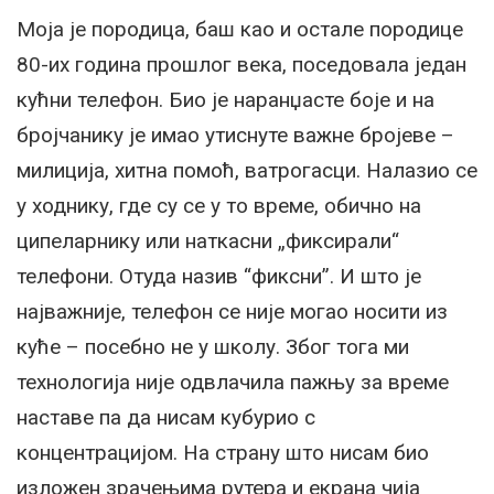
Моја је породица, баш као и остале породице
80-их година прошлог века, поседовала један
кућни телефон. Био је наранџасте боје и на
бројчанику је имао утиснуте важне бројеве –
милиција, хитна помоћ, ватрогасци. Налазио се
у ходнику, где су се у то време, обично на
ципеларнику или наткасни „фиксирали“
телефони. Отуда назив “фиксни”. И што је
најважније, телефон се није могао носити из
куће – посебно не у школу. Због тога ми
технологија није одвлачила пажњу за време
наставе па да нисам кубурио с
концентрацијом. На страну што нисам био
изложен зрачењима рутера и екрана чија