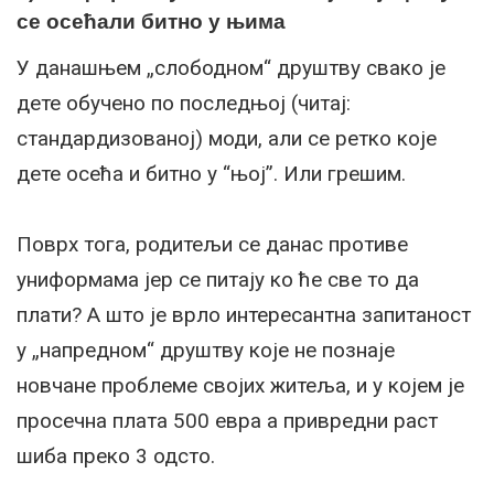
се осећали битно у њима
У данашњем „слободном“ друштву свако је
дете обучено по последњој (читај:
стандардизованој) моди, али се ретко које
дете осећа и битно у “њој”. Или грешим.
Поврх тога, родитељи се данас противе
униформама јер се питају ко ће све то да
плати? А што је врло интересантна запитаност
у „напредном“ друштву које не познаје
новчане проблеме својих житеља, и у којем је
просечна плата 500 евра а привредни раст
шиба преко 3 одсто.