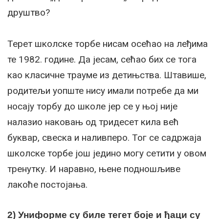
друштво?
Терет школске торбе нисам осећао на леђима
те 1982. године. Да јесам, сећао бих се тога
као класичне трауме из детињства. Штавише,
родитељи уопште нису имали потребе да ми
носају торбу до школе јер се у њој није
налазио наковањ од тридесет кила већ
буквар, свеска и наливперо. Тог се садржаја
школске торбе још једино могу сетити у овом
тренутку. И наравно, њене подношљиве
лакоће постојања.
2) Униформе су биле тегет боје и ђаци су