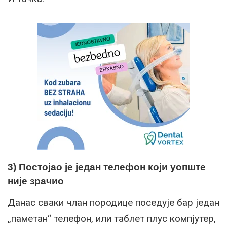
3) Постојао је један телефон који уопште
није зрачио
Данас сваки члан породице поседује бар један
„паметан“ телефон, или таблет плус компјутер,