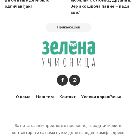
одличан ђак!
Јер ако школа падне – пада
све.”
Прикажи још
О нама
Наш тим
Контакт
Услови коришћења
За питања или предлоге о пословној сарадњи можете
контактирати са нама путем доле наведене имејл адресе: