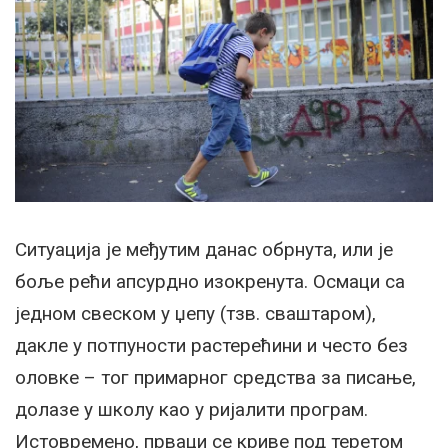
Ситуација је међутим данас обрнута, или је
боље рећи апсурдно изокренута. Осмаци са
једном свеском у џепу (тзв. сваштаром),
дакле у потпуности растерећини и често без
оловке – тог примарног средства за писање,
долазе у школу као у ријалити програм.
Истовремено, прваци се криве под теретом