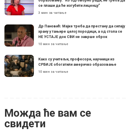
образовању: ”Ко одговорно ради, не треба да
се плаши да ће изгубити лиценцу”
3 мин за читање
Др Пановић: Мајке треба да престану да сипају
храну у тањире целој породици, а од стола се
НЕ УСТАЈЕ док СВИ не заврше оброк
10 мин за читање
Како су учитељи, професори, научници из
СРБИЈЕ обогатили америчко образовање
10 мин за читање
Можда ће вам се
свидети