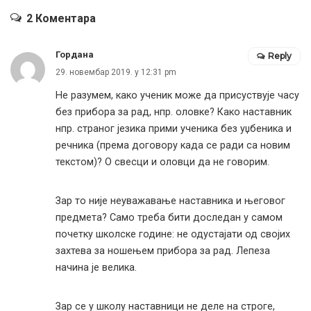
2 Коментара
Гордана
Reply
29. новембар 2019. у 12:31 pm
Не разумем, како ученик може да присуствује часу
без прибора за рад, нпр. оловке? Како наставник
нпр. страног језика прими ученика без уџбеника и
речника (према договору када се ради са новим
текстом)? О свесци и оловци да не говорим.
Зар то није неуважавање наставника и његовог
предмета? Само треба бити доследан у самом
почетку школске године: не одустајати од својих
захтева за ношењем прибора за рад. Лепеза
начина је велика.
Зар се у школу наставници не деле на строге,