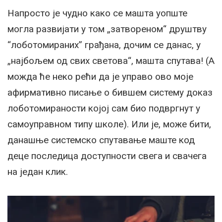
Напросто је чудно како се машта уопште
могла развијати у том „затвореном“ друштву
“лоботомираних” грађана, дочим се данас, у
„најбољем од свих светова“, машта спутава! (А
можда ће неко рећи да је управо ово моје
афирмативно писање о бившем систему доказ
лоботомираности којој сам био подвргнут у
самоуправном типу школе). Или је, може бити,
данашње системско спутавање маште код
деце последица доступности свега и свачега
на један клик.