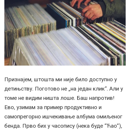
Признајем, штошта ми није било доступно у
детињству. Поготово не „на један клик“. Али у
томе не видим ништа лоше. Баш напротив!
Ево, узимам за пример продуктивно и
самопрегорно ишчекивање албума омиљеног
бенда. Прво бих у часопису (нека буде “Ћао”),