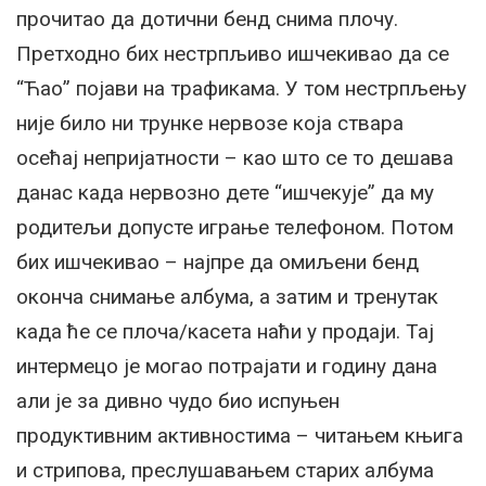
прочитао да дотични бенд снима плочу.
Претходно бих нестрпљиво ишчекивао да се
“Ћао” појави на трафикама. У том нестрпљењу
није било ни трунке нервозе која ствара
осећај непријатности – као што се то дешава
данас када нервозно дете “ишчекује” да му
родитељи допусте играње телефоном. Потом
бих ишчекивао – најпре да омиљени бенд
оконча снимање албума, а затим и тренутак
када ће се плоча/касета наћи у продаји. Тај
интермецо је могао потрајати и годину дана
али је за дивно чудо био испуњен
продуктивним активностима – читањем књига
и стрипова, преслушавањем старих албума