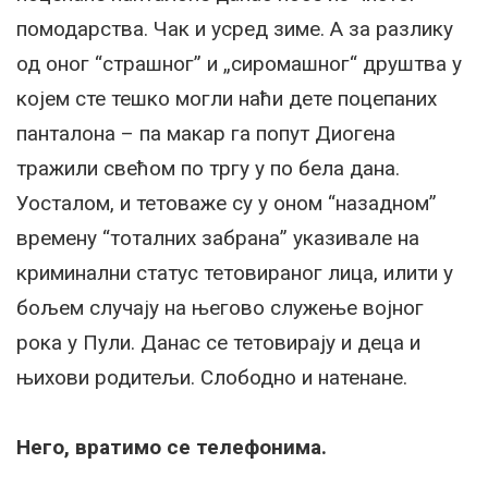
помодарства. Чак и усред зиме. А за разлику
од оног “страшног” и „сиромашног“ друштва у
којем сте тешко могли наћи дете поцепаних
панталона – па макар га попут Диогена
тражили свећом по тргу у по бела дана.
Уосталом, и тетоваже су у оном “назадном”
времену “тоталних забрана” указивале на
криминални статус тетовираног лица, илити у
бољем случају на његово служење војног
рока у Пули. Данас се тетовирају и деца и
њихови родитељи. Слободно и натенане.
Него, вратимо се телефонима.