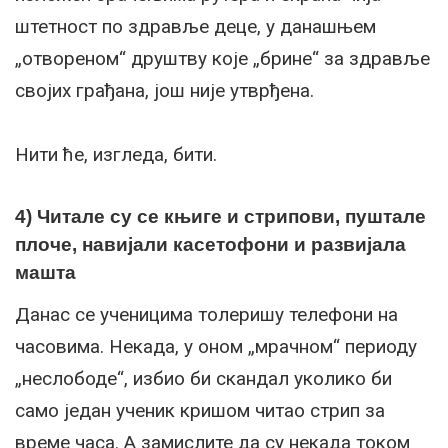
штетност по здравље деце, у данашњем
„отвореном“ друштву које „брине“ за здравље
својих грађана, још није утврђена.
Нити ће, изгледа, бити.
4) Читале су се књиге и стрипови, пуштале
плоче, навијали касетофони и развијала
машта
Данас се ученицима толеришу телефони на
часовима. Некада, у оном „мрачном“ периоду
„неслободе“, избио би скандал уколико би
само један ученик кришом читао стрип за
време часа. А замислите да су некада током