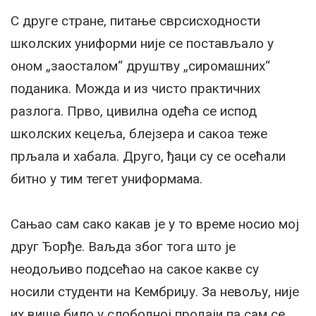
С друге стране, питање сврсисходности
школских униформи није се постављало у
оном „заосталом“ друштву „сиромашних“
поданика. Можда и из чисто практичних
разлога. Прво, цивилна одећа се испод
школских кецеља, блејзера и сакоа теже
прљала и хабала. Друго, ђаци су се осећали
битно у тим тегет униформама.
Сањао сам сако какав је у то време носио мој
друг Ђорђе. Ваљда због тога што је
неодољиво подсећао на сакое какве су
носили студенти на Кембриџу. За невољу, није
их више било у слободној продаји па сам се