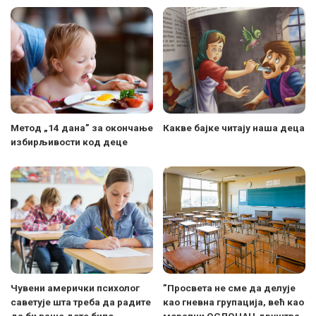
Метод „14 дана” за окончање
Какве бајке читају наша деца
избирљивости код деце
Чувени амерички психолог
”Просвета не сме да делује
саветује шта треба да радите
као гневна групација, већ као
да би ваше дете било
морални ОСЛОНАЦ друштва.