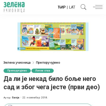
ЋИР
|
LAT
Зелена учионица
Препоручујемо
Препоручујемо
Лични став
Да ли је некад било боље него
сад и због чега јесте (први део)
Sanja
22. новембар 2018.
Аутор:
Posted
by