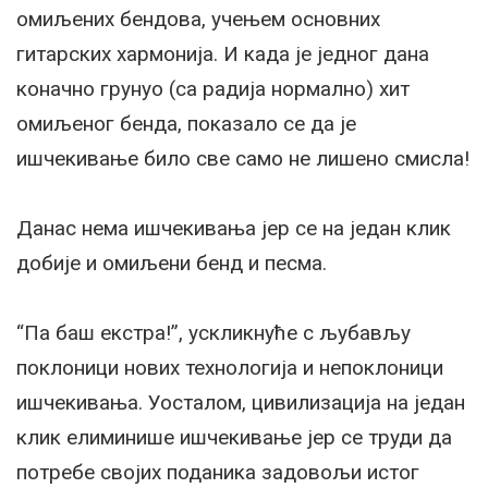
омиљених бендова, учењем основних
гитарских хармонија. И када је једног дана
коначно грунуо (са радија нормално) хит
омиљеног бенда, показало се да је
ишчекивање било све само не лишено смисла!
Данас нема ишчекивања јер се на један клик
добије и омиљени бенд и песма.
“Па баш екстра!”, ускликнуће с љубављу
поклоници нових технологија и непоклоници
ишчекивања. Уосталом, цивилизација на један
клик елиминише ишчекивање јер се труди да
потребе својих поданика задовољи истог