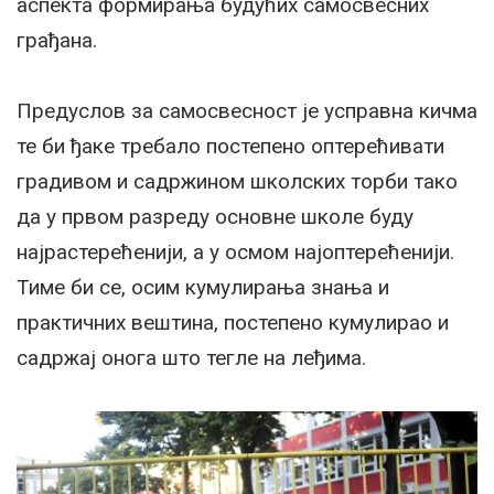
аспекта формирања будућих самосвесних
грађана.
Предуслов за самосвесност је усправна кичма
те би ђаке требало постепено оптерећивати
градивом и садржином школских торби тако
да у првом разреду основне школе буду
најрастерећенији, а у осмом најоптерећенији.
Тиме би се, осим кумулирања знања и
практичних вештина, постепено кумулирао и
садржај онога што тегле на леђима.