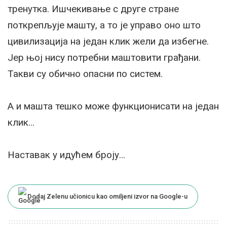
тренутка. Ишчекивање с друге стране
поткрепљује машту, а то је управо оно што
цивилизација на један клик жели да избегне.
Јер њој нису потребни маштовити грађани.
Такви су обично опасни по систем.
А и машта тешко може функционисати на један
клик…
Наставак у идућем броју…
Dodaj Zelenu učionicu kao omiljeni izvor na Google-u