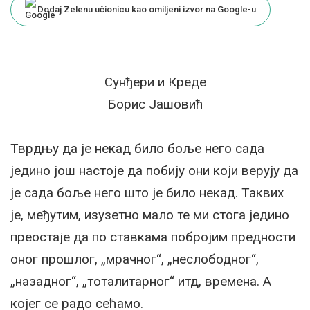
Dodaj Zelenu učionicu kao omiljeni izvor na Google-u
Сунђери и Креде
Борис Јашовић
Тврдњу да је некад било боље него сада
једино још настоје да побију они који верују да
је сада боље него што је било некад. Таквих
је, међутим, изузетно мало те ми стога једино
преостаје да по ставкама побројим предности
оног прошлог, „мрачног“, „неслободног“,
„назадног“, „тоталитарног“ итд, времена. А
којег се радо сећамо.