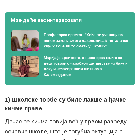
Можда ће вас интересовати
Професорка српског: ”Хоће ли ученици по
новом закону смети да формирају читалачки
клуб? Хоће ли то смети у школи?”
Марија је архитекта, а њена прва књига за
децу говори о чаробном детињству уз баку и
деку и незаборавним шетњама
Калемегданом
1) Школске торбе су биле лакше а ђачке
кичме праве
Данас се кичма повија већ у првом разреду
основне школе, што је погубна ситуација с