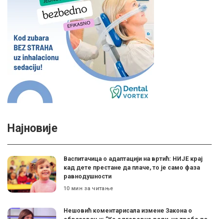
Најновије
Васпитачица о адаптацији на вртић: НИЈЕ крај
кад дете престане да плаче, то је само фаза
равнодушности
10 мин за читање
Нешовић коментарисала измене Закона о