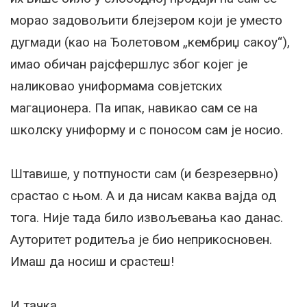
морао задовољити блејзером који је уместо
дугмади (као на Ђолетовом „кембриџ сакоу“),
имао обичан рајсфершлус због којег је
наликовао униформама совјетских
магационера. Па ипак, навикао сам се на
школску униформу и с поносом сам је носио.
Штавише, у потпуности сам (и безрезервно)
срастао с њом. А и да нисам каква вајда од
тога. Није тада било извољевања као данас.
Ауторитет родитеља је био неприкосновен.
Имаш да носиш и срастеш!
И тачка.