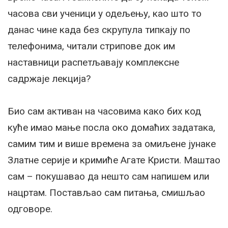
часова сви ученици у одељењу, као што то
данас чине када без скрупула типкају по
телефонима, читали стрипове док им
наставници распетљавају комплексне
садржаје лекција?
Био сам активан на часовима како бих код
куће имао мање посла око домаћих задатака,
самим тим и више времена за омиљене јунаке
Златне серије и кримиће Агате Кристи. Маштао
сам – покушавао да нешто сам напишем или
нацртам. Постављао сам питања, смишљао
одговоре.