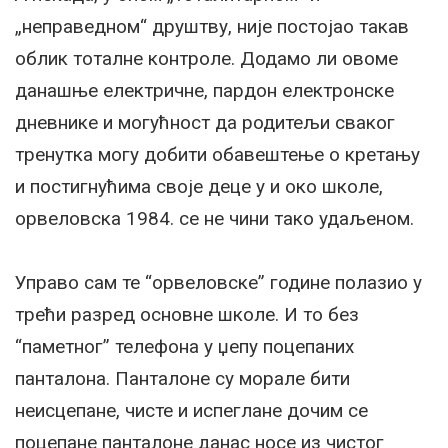
„неправедном“ друштву, није постојао такав
облик тоталне контроле. Додамо ли овоме
данашње електричне, пардон електронске
дневнике и могућност да родитељи сваког
тренутка могу добити обавештење о кретању
и постигнућима своје деце у и око школе,
орвеловска 1984. се не чини тако удаљеном.
Управо сам те “орвеловске” године полазио у
трећи разред основне школе. И то без
“паметног” телефона у џепу поцепаних
панталона. Панталоне су морале бити
неисцепане, чисте и испеглане дочим се
поцепане панталоне данас носе из чистог