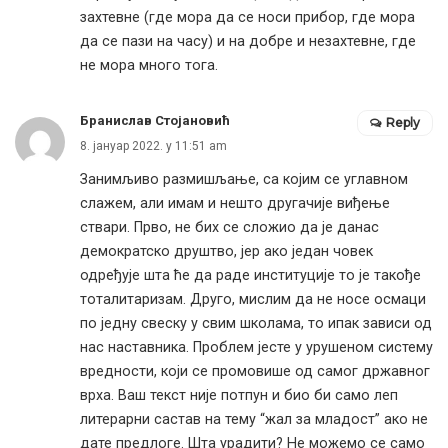
захтевне (где мора да се носи прибор, где мора
да се пази на часу) и на добре и незахтевне, где
не мора много тога.
Бранислав Стојановић
Reply
8. јануар 2022. у 11:51 am
Занимљиво размишљање, са којим се углавном
слажем, али имам и нешто другачије виђење
ствари. Прво, не бих се сложио да је данас
демократско друштво, јер ако један човек
одређује шта ће да раде институције то је такође
тоталитаризам. Друго, мислим да не носе осмаци
по једну свеску у свим школама, то ипак зависи од
нас наставника. Проблем јесте у урушеном систему
вредности, који се промовише од самог државног
врха. Ваш текст није потпун и био би само леп
литерарни састав на тему “жал за младост” ако не
дате предлоге. Шта урадити? Не можемо се само