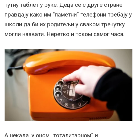
тутну таблет у руке. Деца се с друге стране
правдају како им “паметни” телефони требају у
школи да би их родитељи у сваком тренутку
могли назвати. Неретко и током самог часа.
А некада, у оном „тоталитарном“ и