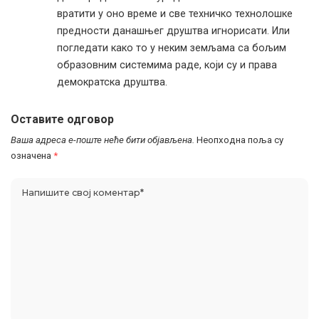
вратити у оно време и све техничко технолошке
предности данашњег друштва игнорисати. Или
погледати како то у неким земљама са бољим
образовним системима раде, који су и права
демократска друштва.
Оставите одговор
Ваша адреса е-поште неће бити објављена.
Неопходна поља су
означена
*