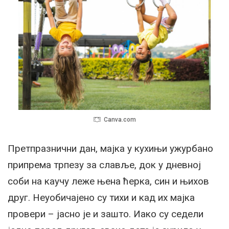
Canva.com
Претпразнични дан, мајка у кухињи ужурбано
припрема трпезу за славље, док у дневној
соби на каучу леже њена ћерка, син и њихов
друг. Неуобичајено су тихи и кад их мајка
провери – јасно је и зашто. Иако су седели