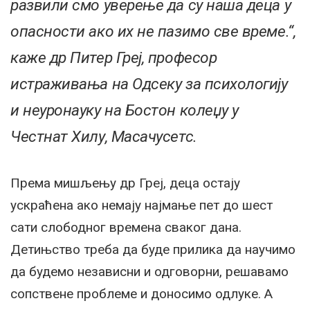
развили смо уверење да су наша деца у
опасности ако их не пазимо све време.“,
каже др Питер Греј, професор
истраживања на Одсеку за психологију
и неуронауку на Бостон колеџу у
Честнат Хилу, Масачусетс.
Према мишљењу др Греј, деца остају
ускраћена ако немају најмање пет до шест
сати слободног времена сваког дана.
Детињство треба да буде прилика да научимо
да будемо независни и одговорни, решавамо
сопствене проблеме и доносимо одлуке. А