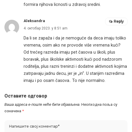
formira njihova licnosti u zdravoj sredini.
Aleksandra
Reply
4. октобар 2023. у 8:51 am
Da li se zapaža i da je nemoguće da deca imaju toliko
vremena, osim ako ne provode više vremena kući?
Od trećeg razreda imaju pet časova u školi, plus
boravak, plus školske aktivnosti kući pod nadzorom
roditelja, plus razni treninzi i dodatne aktivnosti kojima
zatrpavaju jadnu decu, jer je „in“. U starijim razredima
imaju i po osam časova.. To nije normalno.
Оставите одговор
Ваша адреса е-поште неће бити објављена.
Неопходна поља су
означена
*