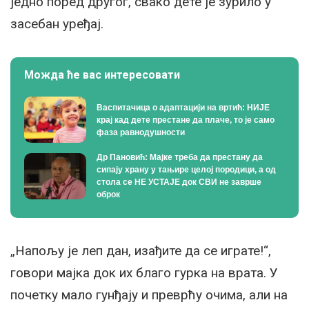
једно поред другог, свако дете је зурило у
засебан уређај.
Можда ће вас интересовати
Васпитачица о адаптацији на вртић: НИЈЕ
крај кад дете престане да плаче, то је само
фаза равнодушности
Др Пановић: Мајке треба да престану да
сипају храну у тањире целој породици, а од
стола се НЕ УСТАЈЕ док СВИ не заврше
оброк
„Напољу је леп дан, изађите да се играте!“,
говори мајка док их благо гурка на врата. У
почетку мало гунђају и преврћу очима, али на