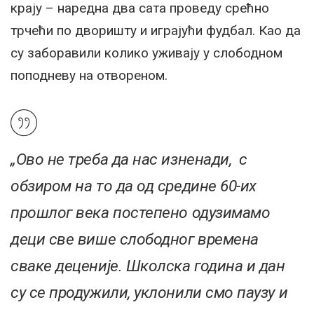
крају – наредна два сата проведу срећно
трчећи по дворишту и играјући фудбал. Као да
су заборавили колико уживају у слободном
поподневу на отвореном.
„Ово не треба да нас изненади, с
обзиром на то да од средине 60-их
прошлог века постепено одузимамо
деци све више слободног времена
сваке деценије. Школска година и дан
су се продужили, уклонили смо паузу и