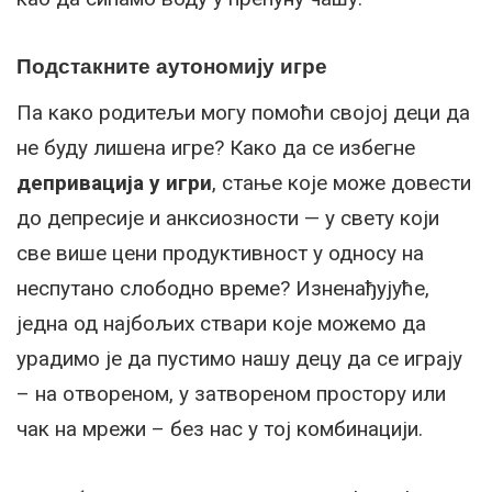
Подстакните аутономију игре
Па како родитељи могу помоћи својој деци да
не буду лишена игре? Како да се избегне
депривација у игри
, стање које може довести
до депресије и анксиозности — у свету који
све више цени продуктивност у односу на
неспутано слободно време? Изненађујуће,
једна од најбољих ствари које можемо да
урадимо је да пустимо нашу децу да се играју
– на отвореном, у затвореном простору или
чак на мрежи – без нас у тој комбинацији.