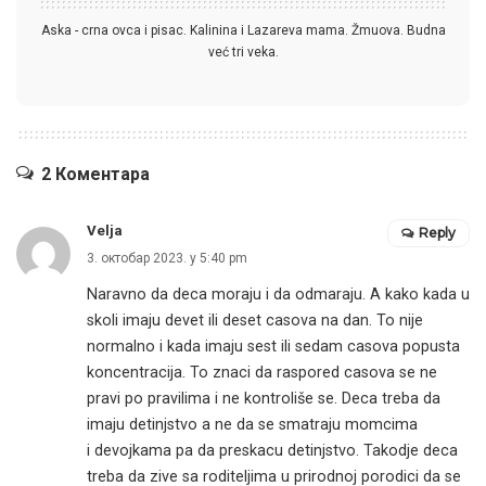
Aska - crna ovca i pisac. Kalinina i Lazareva mama. Žmuova. Budna
već tri veka.
2 Коментара
Velja
Reply
3. октобар 2023. у 5:40 pm
Naravno da deca moraju i da odmaraju. A kako kada u
skoli imaju devet ili deset casova na dan. To nije
normalno i kada imaju sest ili sedam casova popusta
koncentracija. To znaci da raspored casova se ne
pravi po pravilima i ne kontroliše se. Deca treba da
imaju detinjstvo a ne da se smatraju momcima
i devojkama pa da preskacu detinjstvo. Takodje deca
treba da zive sa roditeljima u prirodnoj porodici da se