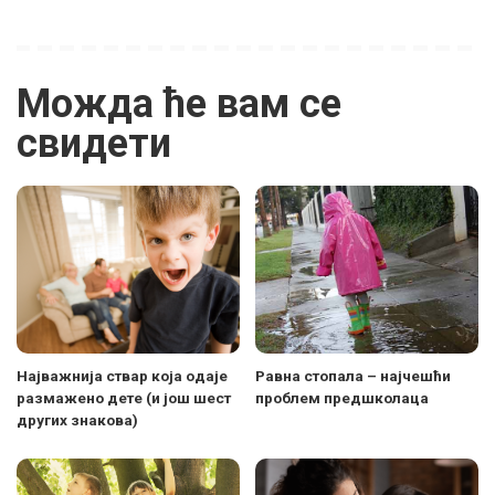
Можда ће вам се
свидети
Најважнија ствар која одаје
Равна стопала – најчешћи
размажено дете (и још шест
проблем предшколаца
других знакова)