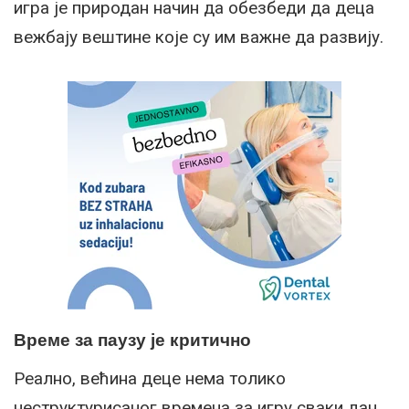
игра је природан начин да обезбеди да деца
вежбају вештине које су им важне да развију.
Време за паузу је критично
Реално, већина деце нема толико
неструктурисаног времена за игру сваки дан.