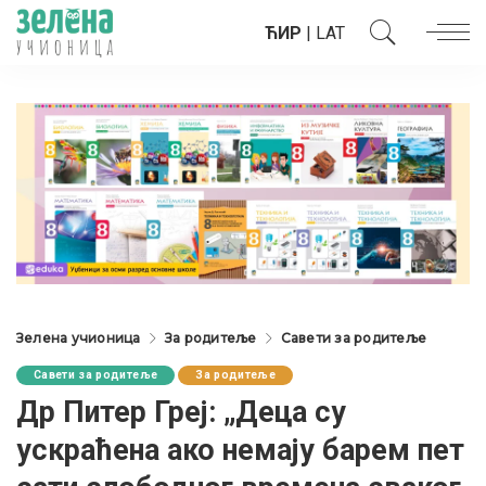
ЋИР
|
LAT
Зелена учионица
За родитеље
Савети за родитеље
Савети за родитеље
За родитеље
Др Питер Греј: „Деца су
ускраћена ако немају барем пет