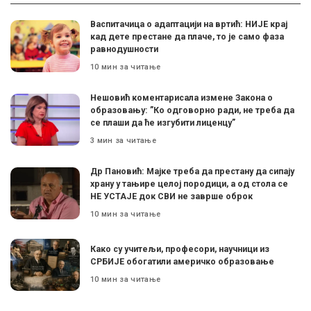
Васпитачица о адаптацији на вртић: НИЈЕ крај
кад дете престане да плаче, то је само фаза
равнодушности
10 мин за читање
Нешовић коментарисала измене Закона о
образовању: ”Ко одговорно ради, не треба да
се плаши да ће изгубити лиценцу”
3 мин за читање
Др Пановић: Мајке треба да престану да сипају
храну у тањире целој породици, а од стола се
НЕ УСТАЈЕ док СВИ не заврше оброк
10 мин за читање
Како су учитељи, професори, научници из
СРБИЈЕ обогатили америчко образовање
10 мин за читање