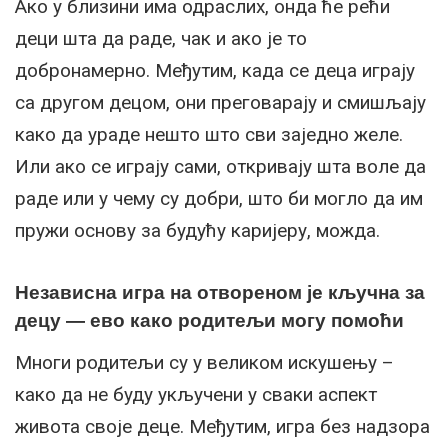
Ако у близини има одраслих, онда ће рећи
деци шта да раде, чак и ако је то
добронамерно. Међутим, када се деца играју
са другом децом, они преговарају и смишљају
како да ураде нешто што сви заједно желе.
Или ако се играју сами, откривају шта воле да
раде или у чему су добри, што би могло да им
пружи основу за будућу каријеру, можда.
Независна игра на отвореном је кључна за
децу — ево како родитељи могу помоћи
Многи родитељи су у великом искушењу –
како да не буду укључени у сваки аспект
живота своје деце. Међутим, игра без надзора