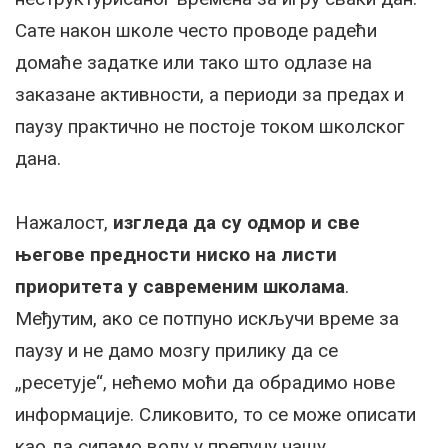
Сате након школе често проводе радећи
домаће задатке или тако што одлазе на
заказане активности, а периоди за предах и
паузу практично не постоје током школског
дана.
Нажалост,
изгледа да су одмор и све
његове предности ниско на листи
приоритета у савременим школама
.
Међутим, ако се потпуно искључи време за
паузу и не дамо мозгу прилику да се
„ресетује“, нећемо моћи да обрадимо нове
информације. Сликовито, то се може описати
као да сипамо воду у препуну чашу.