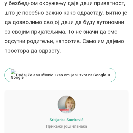
у безбедном окружењу даје деци приватност,
што је посебно важно како одрастају. Битно је
да дозволимо својој деци да буду аутономни
са својим пријатељима. То не значи да смо
одсутни родитељи, напротив. Само им дајемо
простора да одрасту.
Dodaj Zelenu učionicu kao omiljeni izvor na Google-u
Srbijanka Stanković
Прикажи још чланака