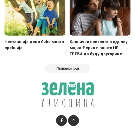
Несташнија деца биће много
Клинички психолог о односу
срећнија
мајка-ћерка и зашто НЕ
ТРЕБА да буду другарице
Прикажи још