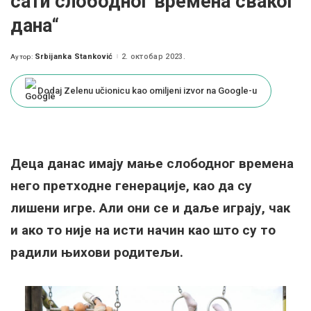
сати слободног времена сваког
дана“
Srbijanka Stanković
2. октобар 2023.
Аутор:
Posted
by
Dodaj Zelenu učionicu kao omiljeni izvor na Google-u
Деца данас имају мање слободног времена
него претходне генерације, као да су
лишени игре. Али они се и даље играју, чак
и ако то није на исти начин као што су то
радили њихови родитељи.