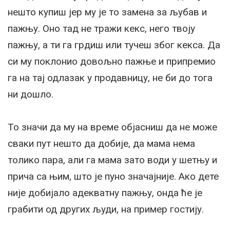
нешто купиш јер му је то замена за љубав и
пажњу. Оно тад не тражи кекс, него твоју
пажњу, а ти га грдиш или тучеш због кекса. Да
си му поклонио довољно пажње и припремио
га на тај одлазак у продавницу, не би до тога
ни дошло.
То значи да му на време објасниш да не може
сваки пут нешто да добије, да мама нема
толико пара, али га мама зато води у шетњу и
прича са њим, што је пуно значајније. Ако дете
није добијало адекватну пажњу, онда ће је
грабити од других људи, на пример гостију.