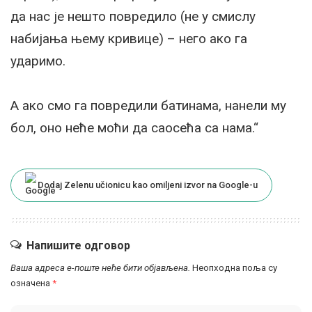
да нас је нешто повредило (не у смислу
набијања њему кривице) – него ако га
ударимо.
А ако смо га повредили батинама, нанели му
бол, оно неће моћи да саосећа са нама.“
Dodaj Zelenu učionicu kao omiljeni izvor na Google-u
Напишите одговор
Ваша адреса е-поште неће бити објављена.
Неопходна поља су
означена
*