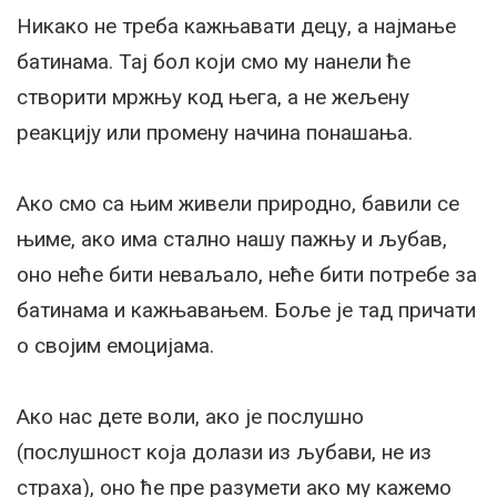
Никако не треба кажњавати децу, а најмање
батинама. Тај бол који смо му нанели ће
створити мржњу код њега, а не жељену
реакцију или промену начина понашања.
Ако смо са њим живели природно, бавили се
њиме, ако има стално нашу пажњу и љубав,
оно неће бити неваљало, неће бити потребе за
батинама и кажњавањем. Боље је тад причати
о својим емоцијама.
Ако нас дете воли, ако је послушно
(послушност која долази из љубави, не из
страха), оно ће пре разумети ако му кажемо