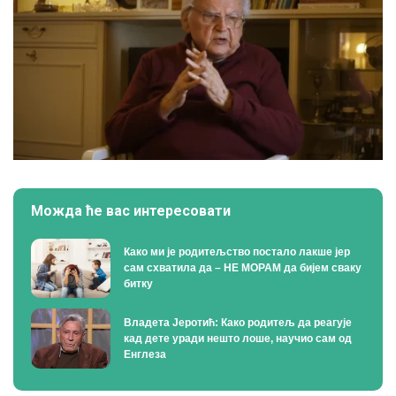
Можда ће вас интересовати
Како ми је родитељство постало лакше јер
сам схватила да – НЕ МОРАМ да бијем сваку
битку
Владета Јеротић: Како родитељ да реагује
кад дете уради нешто лоше, научио сам од
Енглеза