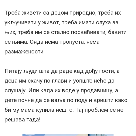
Треба живети са децом природно, треба их
укључивати у живот, треба имати слуха за
њих, треба им се стално посвећивати, бавити
се њима. Онда нема пропуста, нема
размажености.
Питају људи шта да раде кад дођу гости, а
деца им скачу по глави и уопште неће да
слушају. Или када их воде у продавницу, а
дете почне да се ваља по поду и вришти како
би му мама купила нешто. Тај проблем се не
решава тада!