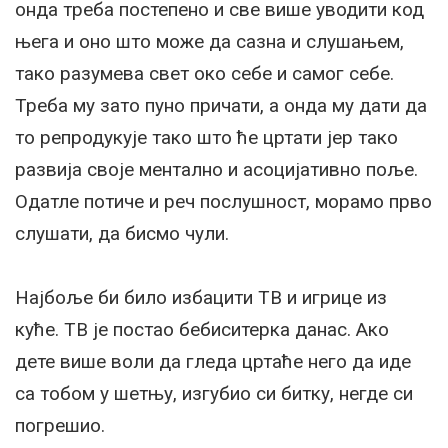
онда треба постепено и све више уводити код
њега и оно што може да сазна и слушањем,
тако разумева свет око себе и самог себе.
Треба му зато пуно причати, а онда му дати да
то репродукује тако што ће цртати јер тако
развија своје ментално и асоцијативно поље.
Одатле потиче и реч послушност, морамо прво
слушати, да бисмо чули.
Најбоље би било избацити ТВ и игрице из
куће. ТВ је постао бебиситерка данас. Ако
дете више воли да гледа цртаће него да иде
са тобом у шетњу, изгубио си битку, негде си
погрешио.