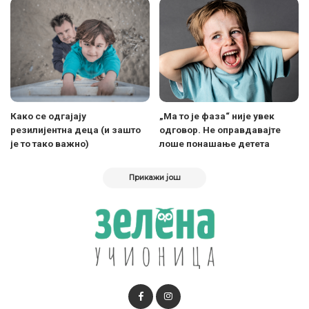
Како се одгајају
„Ма то је фаза“ није увек
резилијентна деца (и зашто
одговор. Не оправдавајте
је то тако важно)
лоше понашање детета
Прикажи још