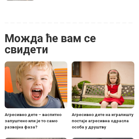
Можда ће вам се
свидети
Агресивно дете – васпитно
Агресивно дете на игралишту
запуштено или је то само
постаје агресивна одрасла
развојна фаза?
особа у друштву