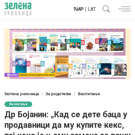
ЋИР
|
LAT
Зелена учионица
За родитеље
Васпитање
Васпитање
Др Бојанин: „Кад се дете баца у
продавници да му купите кекс,