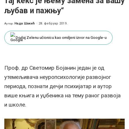
тај кекс је њему замена за вашу
љубав и пажњу“
Нада Шакић
28. фебруар 2019.
Аутор:
Posted
by
Dodaj Zelenu učionicu kao omiljeni izvor na Google-u
Проф. др Светомир Бојанин један је од
утемељивача неуропсихологије развојног
периода, познати дечји психијатар и аутор
више књига и уџбеника на тему раног развоја
и школе.