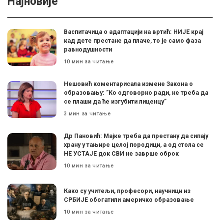
Најновије
Васпитачица о адаптацији на вртић: НИЈЕ крај
кад дете престане да плаче, то је само фаза
равнодушности
10 мин за читање
Нешовић коментарисала измене Закона о
образовању: ”Ко одговорно ради, не треба да
се плаши да ће изгубити лиценцу”
3 мин за читање
Др Пановић: Мајке треба да престану да сипају
храну у тањире целој породици, а од стола се
НЕ УСТАЈЕ док СВИ не заврше оброк
10 мин за читање
Како су учитељи, професори, научници из
СРБИЈЕ обогатили америчко образовање
10 мин за читање