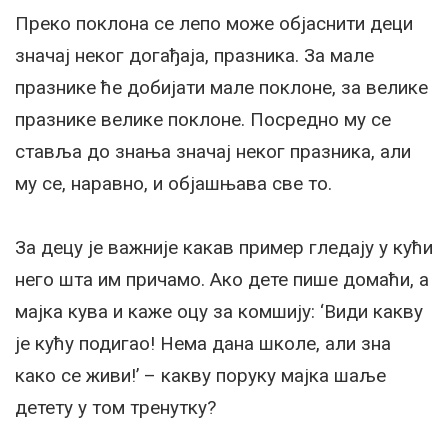
Преко поклона се лепо може објаснити деци
значај неког догађаја, празника. За мале
празнике ће добијати мале поклоне, за велике
празнике велике поклоне. Посредно му се
ставља до знања значај неког празника, али
му се, наравно, и објашњава све то.
За децу је важније какав пример гледају у кући
него шта им причамо. Ако дете пише домаћи, а
мајка кува и каже оцу за комшију: ‘Види какву
је кућу подигао! Нема дана школе, али зна
како се живи!’ – какву поруку мајка шаље
детету у том тренутку?