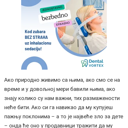
Ако природно живимо са њима, ако смо се на
време и у довољној мери бавили њима, ако
знају колико су нам важни, тих размажености
неће бити. Ако си га навикао да му купујеш
пажњу поклонима – а то је највеће зло за дете
– онда ће оно у продавници тражити да му