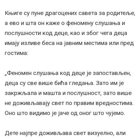
Књиге су пуне драгоцених савета за родитеље,
а ево и шта он каже о феномену слушања и
послушности код деце, као и због чега деца
имају изливе беса на јавним местима или пред
гостима:
„Феномен слушања код деце је запостављен,
деца су све више бића гледања. Зато им је
закржљала и машта и послушност, зато више
не доживљавају свет по правим вредностима.
Оно што видимо је јаче од оног што чујемо.
Дете најпре доживљава свет визуелно, али