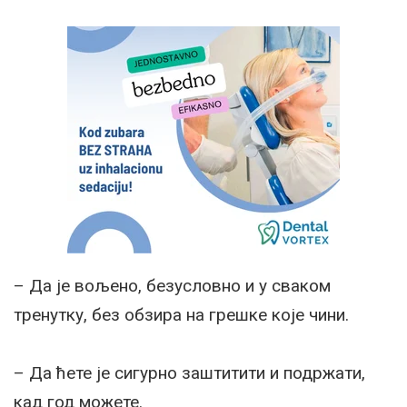
– Да је вољено, безусловно и у сваком
тренутку, без обзира на грешке које чини.
– Да ћете је сигурно заштитити и подржати,
кад год можете.