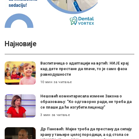
Најновије
Васпитачица о адаптацији на вртић: НИЈЕ крај
кад дете престане да плаче, то је само фаза
равнодушности
10 мин за читање
Нешовић коментарисала измене Закона о
образовању: ”Ко одговорно ради, не треба да
се плаши да ће изгубити лиценцу”
3 мин за читање
Др Пановић: Мајке треба да престану да сипају
храну у тањире целој породици, а од стола се