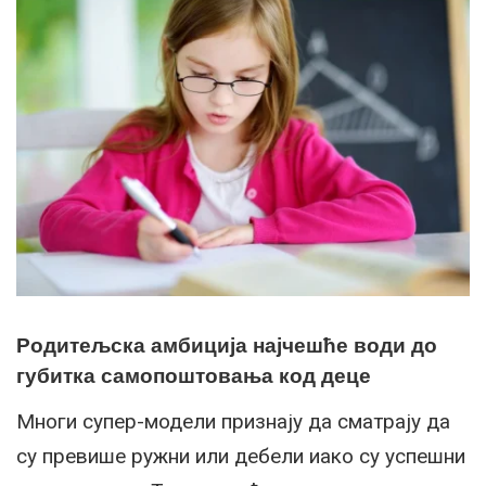
Родитељска амбиција најчешће води до
губитка самопоштовања код деце
Многи супер-модели признају да сматрају да
су превише ружни или дебели иако су успешни