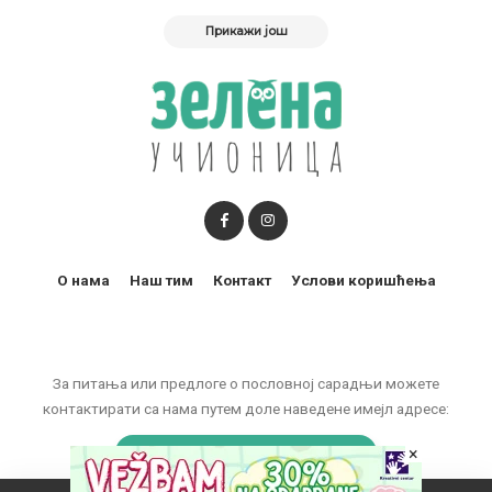
Прикажи још
О нама
Наш тим
Контакт
Услови коришћења
За питања или предлоге о пословној сарадњи можете
контактирати са нама путем доле наведене имејл адресе:
marketing@zelenaucionica.com
×