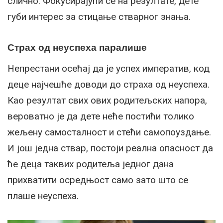
слично. Фокусирајући се на резултате, дете
губи интерес за стицање стварног знања.
Страх од неуспеха паралише
Непрестани осећај да је успех императив, код
деце најчешће доводи до страха од неуспеха.
Као резултат свих ових родитељских напора,
вероватно је да дете неће постићи толико
жељену самосталност и стећи самопоуздање.
И још једна ствар, постоји реална опасност да
ће деца таквих родитеља једног дана
прихватити осредњост само зато што се
плаше неуспеха.