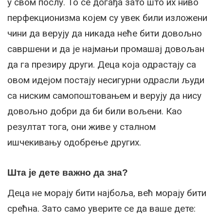
у свом послу. То се догађа зато што их ниво
перфекционизма којем су увек били изложени
чини да верују да никада неће бити довољно
савршени и да је најмањи промашај довољан
да га презиру други. Деца која одрастају са
овом идејом постају несигурни одрасли људи
са ниским самопоштовањем и верују да нису
довољно добри да би били вољени. Као
резултат тога, они живе у сталном
ишчекивању одобрење других.
Шта је дете важно да зна?
Деца не морају бити најбоља, већ морају бити
срећна. Зато само уверите се да ваше дете: