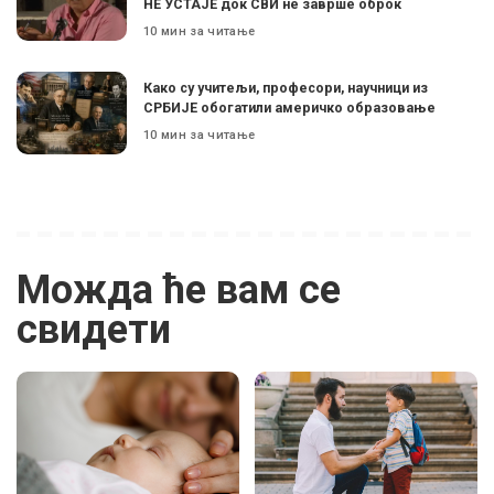
НЕ УСТАЈЕ док СВИ не заврше оброк
10 мин за читање
Како су учитељи, професори, научници из
СРБИЈЕ обогатили америчко образовање
10 мин за читање
Можда ће вам се
свидети