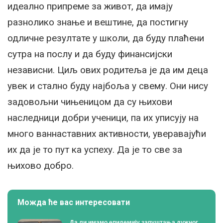
идеално припреме за живот, да имају
разнолико знање и вештине, да постигну
одличне резултате у школи, да буду плаћени
сутра на послу и да буду финансијски
независни. Циљ ових родитеља је да им деца
увек и стално буду најбоља у свему. Они нису
задовољни чињеницом да су њихови
наследници добри ученици, па их уписују на
много ваннаставних активности, уверавајући
их да је то пут ка успеху. Да је то све за
њихово добро.
Можда ће вас интересовати
Да ли имамо епидемију запуштања дужног