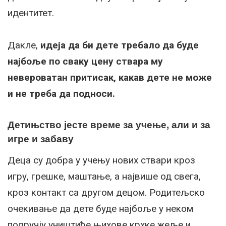
идентитет.
Дакле,
идеја да би дете требало да буде
најбоље по сваку цену ствара му
невероватан притисак, какав дете не може
и не треба да подноси.
Детињство јесте време за учење, али и за
игре и забаву
Деца су добра у учењу нових ствари кроз
игру, грешке, маштање, а највише од свега,
кроз контакт са другом децом. Родитељско
очекивање да дете буде најбоље у неком
подручју уништиће њихове крхке жеље и