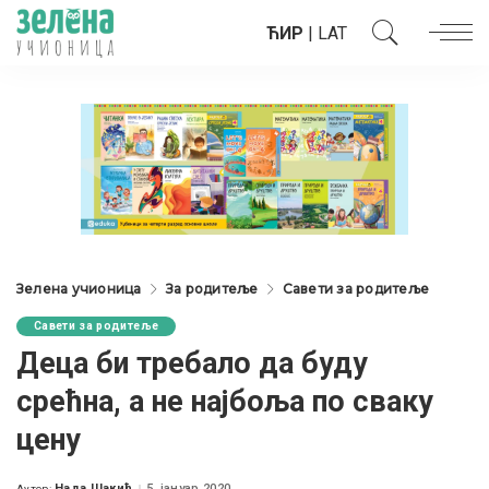
ЋИР
|
LAT
Зелена учионица
За родитеље
Савети за родитеље
Савети за родитеље
Деца би требало да буду
срећна, а не најбоља по сваку
цену
Нада Шакић
5. јануар 2020.
Аутор: