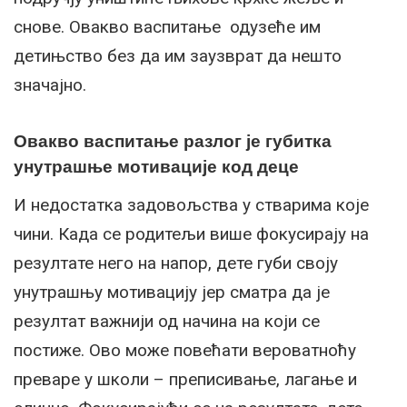
снове. Овакво васпитање одузеће им
детињство без да им заузврат да нешто
значајно.
Овакво васпитање разлог је губитка
унутрашње мотивације код деце
И недостатка задовољства у стварима које
чини. Када се родитељи више фокусирају на
резултате него на напор, дете губи своју
унутрашњу мотивацију јер сматра да је
резултат важнији од начина на који се
постиже. Ово може повећати вероватноћу
преваре у школи – преписивање, лагање и