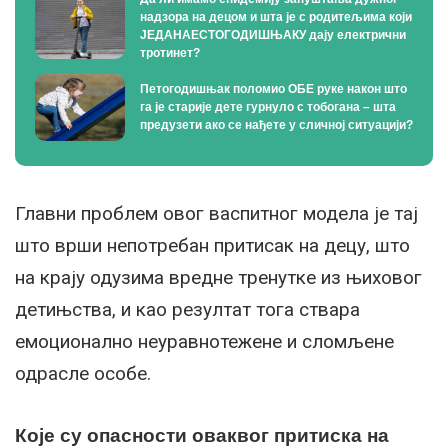
надзора на децом и шта је с родитељима који
ЈЕДАНАЕСТОГОДИШЊАКУ дају електрични
тротинет?
Петогодишњак поломио ОБЕ руке након што
га је старије дете гурнуло с тобогана – шта
предузети ако се нађете у сличној ситуацији?
Главни проблем овог васпитног модела је тај
што врши непотребан притисак на децу, што
на крају одузима вредне тренутке из њиховог
детињства, и као резултат тога ствара
емоционално неуравнотежене и сломљене
одрасле особе.
Које су опасности оваквог притиска на