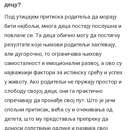
децу?
Под утицајем притиска родитеља да морају
бити најбољи, многа деца постају послушна и
повлаче се. Та деца обично могу да постигну
резултате које њихови родитељи захтевају,
али дугорочно, то ограничава њихову
самосталност и емоционални развој, а ово су
најважнији фактори за истинску срећу и успех
у животу. Ако родитељи не пружају простор и
слободу својој деци, они га практично
спречавају да пронађе свој пут. Што је јачи
спољни притисак, већа су и очекивања од
детета, што му представља препреку да
доноси сопствене одлуке и развија свој