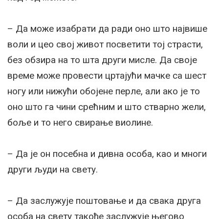
– Да може изабрати да ради оно што највише
воли и цео свој живот посветити тој страсти,
без обзира на то шта други мисле. Да своје
време може провести цртајући мачке са шест
ногу или нижући обојене перле, али ако је то
оно што га чини срећним и што стварно жели,
боље и то него свирање виолине.
– Да је он посебна и дивна особа, као и многи
други људи на свету.
– Да заслужује поштовање и да свака друга
особа на свету такође заслужује његово