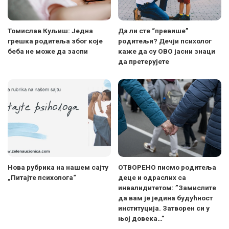
Томислав Куљиш: Једна
Да ли сте “превише”
грешка родитеља због које
родитељи? Дечји психолог
беба не може да заспи
каже да су ОВО јасни знаци
да претерујете
Нова рубрика на нашем сајту
ОТВОРЕНО писмо родитеља
„Питајте психолога“
деце и одраслих са
инвалидитетом: ”Замислите
да вам је једина будућност
институција. Затворен си у
њој довека…”