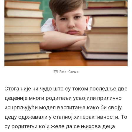
Foto: Canva
Стога није ни чудо што су током последње две
деценије многи родитељи усвојили прилично
исцрпљујући модел васпитања како би своју
децу одржавали у сталној хиперактивности. То
су родитељи који желе да се њихова деца