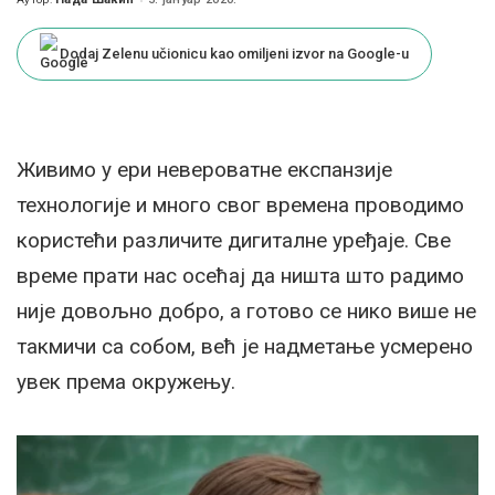
Posted
by
Dodaj Zelenu učionicu kao omiljeni izvor na Google-u
Живимо у ери невероватне експанзије
технологије и много свог времена проводимо
користећи различите дигиталне уређаје. Све
време прати нас осећај да ништа што радимо
није довољно добро, а готово се нико више не
такмичи са собом, већ је надметање усмерено
увек према окружењу.