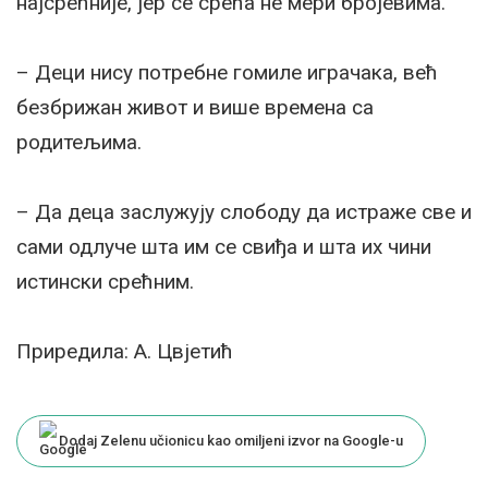
најсрећније, јер се срећа не мери бројевима.
– Деци нису потребне гомиле играчака, већ
безбрижан живот и више времена са
родитељима.
– Да деца заслужују слободу да истраже све и
сами одлуче шта им се свиђа и шта их чини
истински срећним.
Приредила: А. Цвјетић
Dodaj Zelenu učionicu kao omiljeni izvor na Google-u