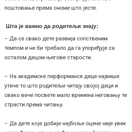
поштовање према ономе што јесте.
Шта је важно да родитељи знају:
– Да се ​​свако дете развија сопственим
темпом и не би требало да га упоређује са
осталом децом његове старости.
– На академске перформансе деце највише
утиче то што родитељи читају својој деци и
свако вече посвете мало времена неговању те
страсти према читању.
– Да дете које добије најбоље оцене није увек