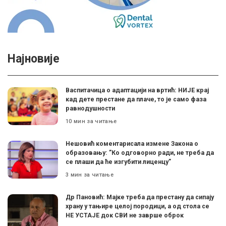
Најновије
Васпитачица о адаптацији на вртић: НИЈЕ крај
кад дете престане да плаче, то је само фаза
равнодушности
10 мин за читање
Нешовић коментарисала измене Закона о
образовању: ”Ко одговорно ради, не треба да
се плаши да ће изгубити лиценцу”
3 мин за читање
Др Пановић: Мајке треба да престану да сипају
храну у тањире целој породици, а од стола се
НЕ УСТАЈЕ док СВИ не заврше оброк