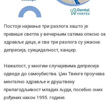
Постоје најмање три разлога зашто је
превише светла у вечерњим сатима опасно за
здравље деце, и сва три разлога су ужасна:
депресија, суицидалност, канцер.
Нажалост, у многим случајевима депресија
одведе до самоубиства. Џин Твенге проучава
ментално здравље и друштвену
прилагодљивост младих људи, посебно оних
рођених након 1995. године.