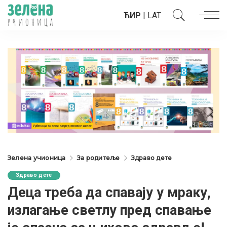
ЋИР
|
LAT
Зелена учионица
За родитеље
Здраво дете
Здраво дете
Деца треба да спавају у мраку,
излагање светлу пред спавање