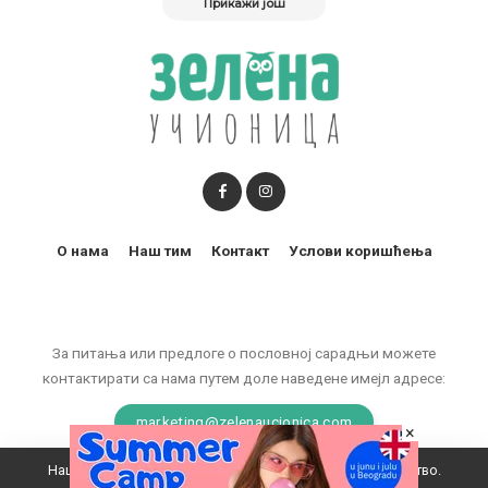
Прикажи још
О нама
Наш тим
Контакт
Услови коришћења
За питања или предлоге о пословној сарадњи можете
контактирати са нама путем доле наведене имејл адресе:
marketing@zelenaucionica.com
×
Наш вебсајт користи колачиће да побољша ваше искуство.