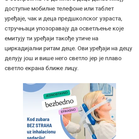
доступне мобилне телефоне или таблет
уређаје, чак и деца предшколског узраста,
стручњаци упозоравају да осветљење које
емитују ти уређаји такође утиче на
циркадијални ритам деце. Ови уређаји на децу
делују још и више него светло јер је плаво
светло екрана ближе лицу.