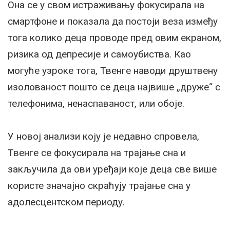
Она се у свом истраживању фокусирала на
смартфоне и показала да постоји веза између
тога колико деца проводе пред овим екраном,
ризика од депресије и самоубиства. Као
могуће узроке тога, Твенге наводи друштвену
изолованост пошто се деца највише „друже“ с
телефонима, ненаспаваност, или обоје.
У новој анализи коју је недавно спровела,
Твенге се фокусирала на трајање сна и
закључила да ови уређаји које деца све више
користе значајно скраћују трајање сна у
адолесцентском периоду.