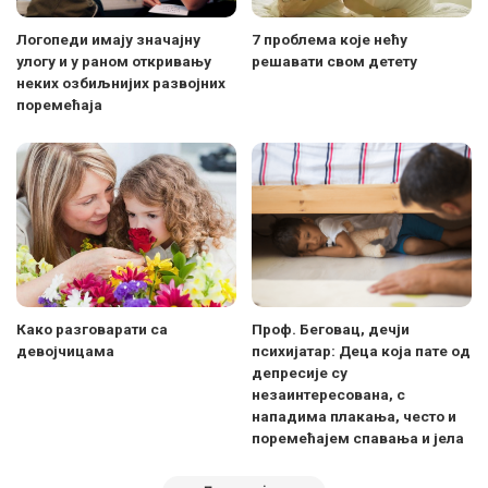
Логопеди имају значајну
7 проблема које нећу
улогу и у раном откривању
решавати свом детету
неких озбиљнијих развојних
поремећаја
Како разговарати са
Проф. Беговац, дечји
девојчицама
психијатар: Деца која пате од
депресије су
незаинтересована, с
нападима плакања, често и
поремећајем спавања и јела