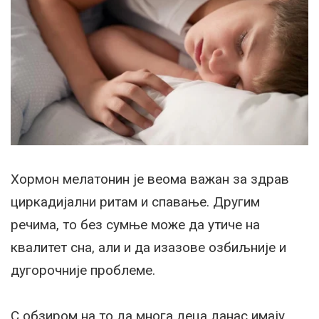
Хормон мелатонин је веома важан за здрав
циркадијални ритам и спавање. Другим
речима, то без сумње може да утиче на
квалитет сна, али и да изазове озбиљније и
дугорочније проблеме.
С обзиром на то да многа деца данас имају