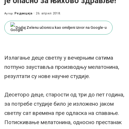
је опасно за њихово здравље!
Редакција
26. април 2018.
Аутор:
Posted
by
Dodaj Zelenu učionicu kao omiljeni izvor na Google-u
Излагање деце светлу у вечерњим сатима
потпуно зауставља производњу мелатонина,
резултати су нове научне студије.
Десеторо деце, старости од три до пет година,
за потребе студије било је изложено јаком
светлу сат времена пре одласка на спавање.
Потискивање мелатонина, односно престанак