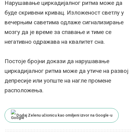
Нарушавање циркадијалног ритма може да
буде скривени кривац. Изложеност светлу у
вечерњим саветима одлаже сигнализирање
мозгу да је време за спавање и тиме се
негативно одражава на квалитет сна.
Постоје бројни докази да нарушавање
циркадијалног ритма може да утиче на развој
депресије или уопште на нагле промене
расположења.
Dodaj Zelenu učionicu kao omiljeni izvor na Google-u