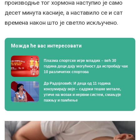
производње тог хормона наступио је само
десет минута касније, а наставило се и сат
времена након што је светло искључено.
Можда ће вас интересовати
Плазма спортске игре младих – већ 30
година деци дају могућност да испробају чак
10 различитих спортова
Др Радојловић: И деца од 11 година
конзумирају вејп – садржи тешке метале,
утиче на мозак и нервни систем, смањује
пажњу и памћење