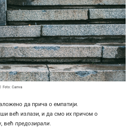
Foto: Canva
аложено да прича о емпатији.
уши већ излази, и да смо их причом о
, већ
предозирали
.