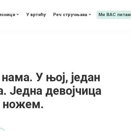
ионици
У вртићу
Реч стручњака
Ми ВАС питам
 нама. У њој, један
а. Једна девојчица
у ножем.