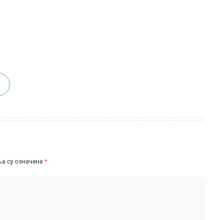
а су означена
*