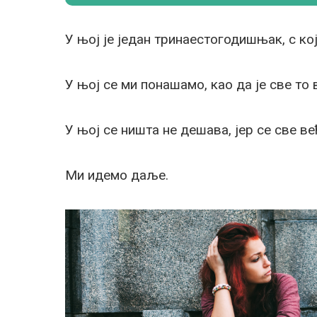
У њој је један тринаестогодишњак, с ко
У њој се ми понашамо, као да је све то
У њој се ништа не дешава, јер се све в
Ми идемо даље.