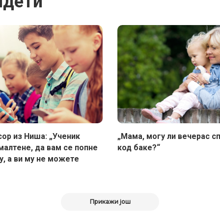
идети
ор из Ниша: „Ученик
„Мама, могу ли вечерас с
малтене, да вам се попне
код баке?“
у, а ви му не можете
Прикажи још