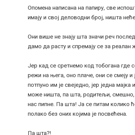
Опомена написана на папиру, све испош
имају и свој деловодни број, ништа нећ
Они више не знају шта значи реч после
дамо да расту и спремају се за реалан ж
Јер кад се сретнемо код тобогана где 
режи на њега, оно плаче, они се смеју и 
потпуно им је свеједно, јер једна мајка
може ништа, па шта, родитељи, смешно, 
нас пипне. Па шта! Ја се питам колико 
полако без оних којима је посвећена.
Па шта?!