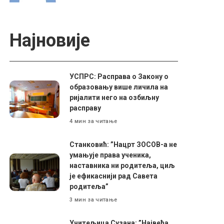
Најновије
УСПРС: Расправа о Закону о
образовању више личила на
ријалити него на озбиљну
расправу
4 мин за читање
Станковић: ”Нацрт ЗОСОВ-а не
умањује права ученика,
наставника ни родитеља, циљ
је ефикаснији рад Савета
родитеља”
3 мин за читање
Учитељица Сузана: ”Највећа