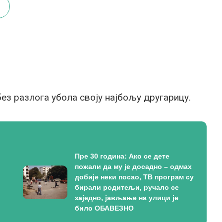
ез разлога убола своју најбољу другарицу.
Пре 30 година: Ако се дете
пожали да му је досадно – одмах
добије неки посао, ТВ програм су
бирали родитељи, ручало се
заједно, јављање на улици је
било ОБАВЕЗНО