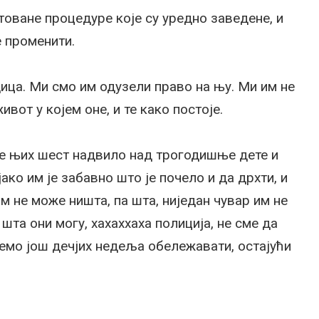
товане процедуре које су уредно заведене, и
е променити.
дица. Ми смо им одузели право на њу. Ми им не
ивот у којем оне, и те како постоје.
се њих шест надвило над трогодишње дете и
јако им је забавно што је почело и да дрхти, и
 им не може ништа, па шта, ниједан чувар им не
шта они могу, хахаххаха полиција, не сме да
ћемо још дечјих недеља обележавати, остајући