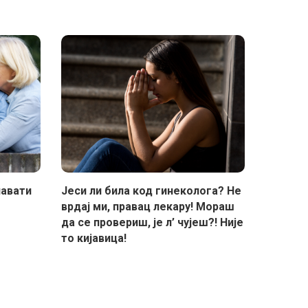
павати
Јеси ли била код гинеколога? Не
врдај ми, правац лекару! Мораш
да се провериш, је л’ чујеш?! Није
то кијавица!