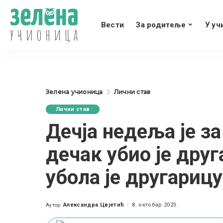
Вести
За родитеље
У уч
Зелена учионица
Лични став
Лични став
Дечја недеља је за
дечак убио је друг
убола је другариц
Александра Цвјетић
8. октобар 2023.
Аутор:
Posted
by