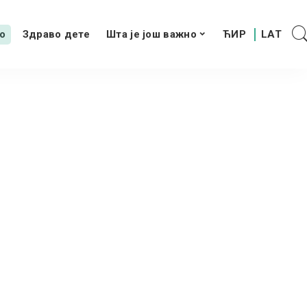
о
Здраво дете
Шта је још важно