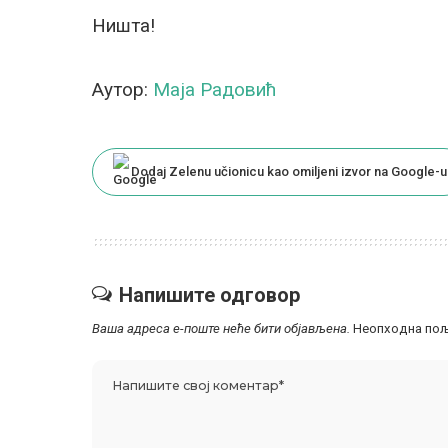
Ништа!
Аутор:
Маја Радовић
Dodaj Zelenu učionicu kao omiljeni izvor na Google-u
Напишите одговор
Ваша адреса е-поште неће бити објављена.
Неопходна пољ