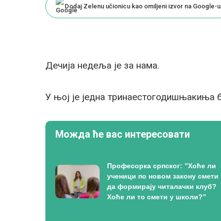
Dodaj Zelenu učionicu kao omiljeni izvor na Google-u
Дечија недеља је за нама.
У њој је једна тринаестогодишњакиња б
Можда ће вас интересовати
Професорка српског: ”Хоће ли
ученици по новом закону смети
да формирају читалачки клуб?
Хоће ли то смети у школи?”