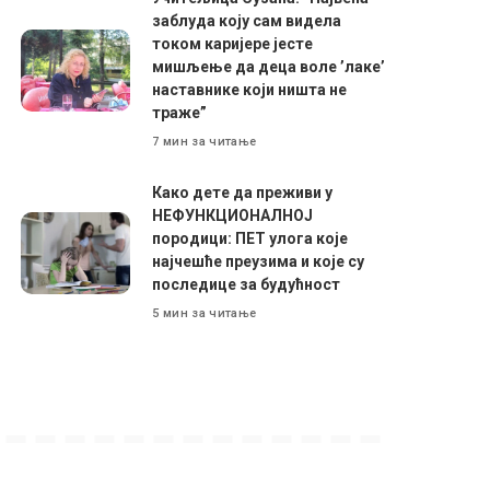
заблуда коју сам видела
током каријере јесте
мишљење да деца воле ’лаке’
наставнике који ништа не
траже”
7 мин за читање
Како дете да преживи у
НЕФУНКЦИОНАЛНОЈ
породици: ПЕТ улога које
најчешће преузима и које су
последице за будућност
5 мин за читање