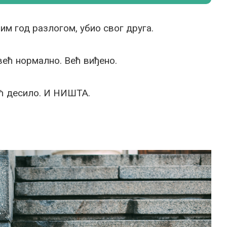
јим год разлогом, убио свог друга.
 већ нормално. Већ виђено.
ећ десило. И НИШТА.