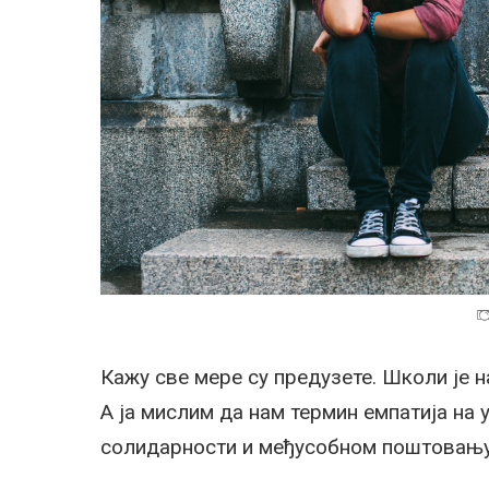
Кажу све мере су предузете. Школи је н
А ја мислим да нам термин емпатија на 
солидарности и међусобном поштовању