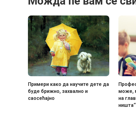
Можда ће вам се св
Примери како да научите дете да
Профес
буде брижно, захвално и
може, 
саосећајно
на глав
ништа“