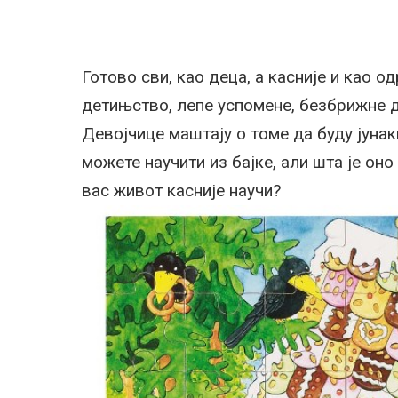
Готово сви, као деца, а касније и као о
детињство, лепе успомене, безбрижне да
Девојчице маштају о томе да буду јунак
можете научити из бајке, али шта је оно
вас живот касније научи?