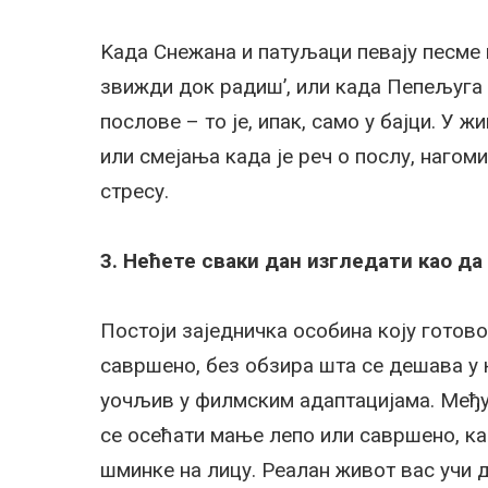
Kада Снежана и патуљаци певају песме по
звижди док радиш’, или када Пепељуга 
послове – то је, ипак, само у бајци. У 
или смејања када је реч о послу, наго
стресу.
3. Нећете сваки дан изгледати као да
Постоји заједничка особина коју готово
савршено, без обзира шта се дешава у
уочљив у филмским адаптацијама. Међут
се осећати мање лепо или савршено, ка
шминке на лицу. Реалан живот вас учи 