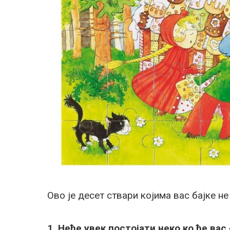
Ово је десет ствари којима вас бајке не
1. Неће увек постојати неко ко ће ва