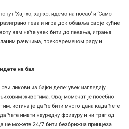
пут ’Хај-хо, хај-хо, идемо на посао’ и ’Само
разиграно пева и игра док обавља своје кућне
животу вам неће увек бити до певања, играња
миланим рачунима, прековременом раду и
 идете на бал
 сви ликови из бајки деле: увек изгледају
 њиховим животима. Овај моменат је посебно
им, истина је да ће бити много дана када ћете
да ћете имати неуредну фризуру и ни траг од
да не можете 24/7 бити безбрижна принцеза