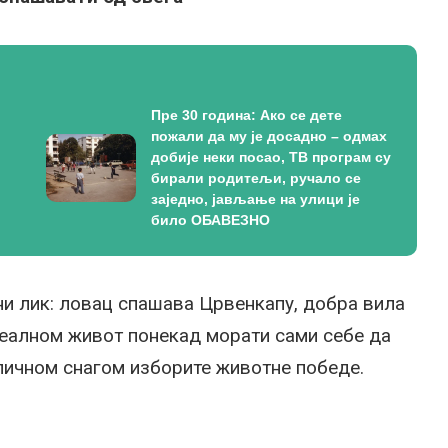
Пре 30 година: Ако се дете
пожали да му је досадно – одмах
добије неки посао, ТВ програм су
бирали родитељи, ручало се
заједно, јављање на улици је
било ОБАВЕЗНО
авни лик: ловац спашава Црвенкапу, добра вила
реалном живот понекад морати сами себе да
 личном снагом изборите животне победе.