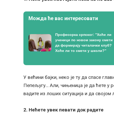
Можда ће вас интересовати
Професорка српског: ”Хоће ли
ученици по новом закону смети
да формирају читалачки клуб?
Хоће ли то смети у школи?”
У већини бајки, неко је ту да спасе гл
Пепељугу… Али, чињеница је да ћете у 
вадите из лоших ситуација и да својом
2. Нећете увек певати док радите