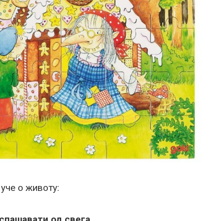
 уче о животу:
с спашавати од свега