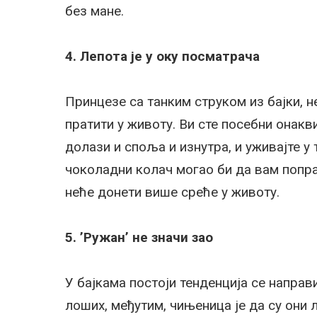
без мане.
4. Лепота је у оку посматрача
Принцезе са танким струком из бајки, н
пратити у животу. Ви сте посебни онакви
долази и споља и изнутра, и уживајте у
чоколадни колач могао би да вам попра
неће донети више среће у животу.
5. ’Ружан’ не значи зао
У бајкама постоји тенденција се направ
лоших, међутим, чињеница је да су они 