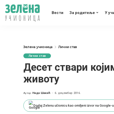
Вести
За родитеље
У уч
Зелена учионица
Лични став
Лични став
Десет ствари којим
животу
Нада Шакић
6. децембар 2016.
Аутор:
Posted
by
Dodaj Zelenu učionicu kao omiljeni izvor na Google-u