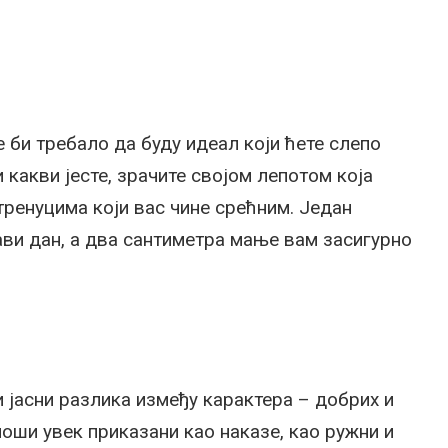
е би требало да буду идеал који ћете слепо
 какви јесте, зрачите својом лепотом која
 тренуцима који вас чине срећним. Један
ви дан, а два сантиметра мање вам засигурно
и јасни разлика између карактера – добрих и
лоши увек приказани као наказе, као ружни и