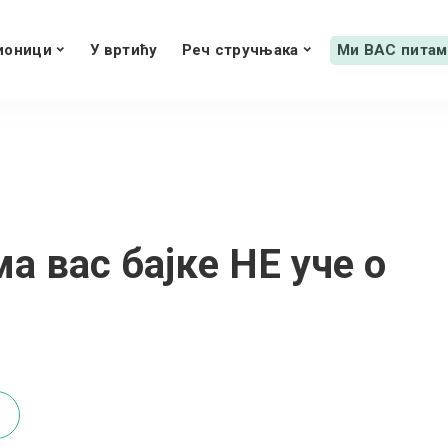
ионици
У вртићу
Реч стручњака
Ми ВАС питам
а вас бајке НЕ уче о