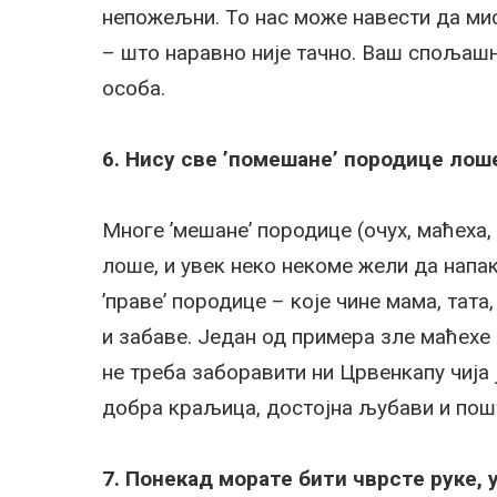
непожељни. То нас може навести да мис
– што наравно није тачно. Ваш спољашњ
особа.
6. Нису све ’помешане’ породице лош
Многе ’мешане’ породице (очух, маћеха,
лоше, и увек неко некоме жели да напак
’праве’ породице – које чине мама, тата
и забаве. Један од примера зле маћехе 
не треба заборавити ни Црвенкапу чија 
добра краљица, достојна љубави и по
7. Понекад морате бити чврсте руке, 