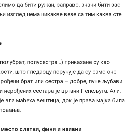
лимо да бити ружан, заправо, значи бити зао
и изглед нема никакве везе са тим каква сте
е
 полубрат, полусестра…) приказане су као
ости, што гледаоцу поручује да су само оне
, рођени брат или сестра – добре, пуне љубави
и нерођених сестара је цртани Пепељуга. Али,
је зла маћеха вештица, док је права мајка била
штовања.
уместо слатки, фини и наивни