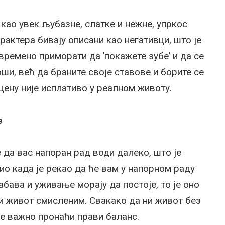
као увек љубазне, слатке и нежне, упркос
арактера бивају описани као негативци, што је
времено приморати да ’покажете зубе’ и да се
оши, већ да браните своје ставове и борите се
 цену није исплативо у реалном животу.
е
е да вас напоран рад води далеко, што је
ио када је рекао да ће вам у напорном раду
абава и уживање морају да постоје, то је оно
и живот смисленим. Свакако да ни живот без
 је важно пронаћи прави баланс.