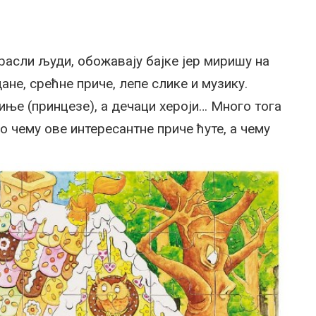
драсли људи, обожавају бајке јер миришу на
не, срећне приче, лепе слике и музику.
иње (принцезе), а дечаци хероји… Много тога
 о чему ове интересантне приче ћуте, а чему