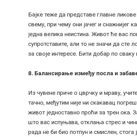
Бајке теже да представе главне ликове 
свему, при чему они јачег и снажнијег к
једна велика неистина. Живот ће вас по
супротставите, али то не значи да сте л
за своје интересе. Бити добар по сваку
8. Балансирање између посла и забав
Из чувене приче о цврчку и мраву, учит
тачно, међутим није ни скакавац погреш
живот једноставно проћи за трен ока. З
што вас испуњава, отклања стрес и чин
рада не би био потпун и смислен, стога