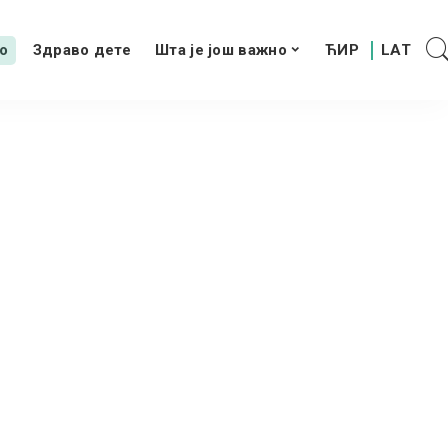
о
Здраво дете
Шта је још важно