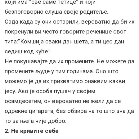
који има “све саме петице” и који
безпоговорно слуша своје родитеље.
Сада када су они остарили, вероватно да би их
покренули ви често говорите реченице овог
типа:”Комшија сваки дан шета, а ти цео дан
седиш код куће.”
Не покушавајте да их промените. Не можете да
промените људе у тим годинама. Оно што
можемо је да их прихватимо онаквим какви
јесу. Ако је особа пушач у својим
осамдесетим, он вероватно не жели да се
одрекне цигарета, без обзира на то што зна да
то за њега није добро.
2. Не кривите себе