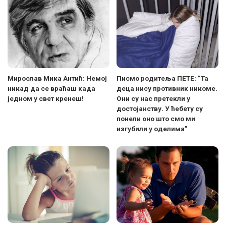
Мирослав Мика Антић: Немој
Писмо родитеља ПЕТЕ: ”Та
никад да се враћаш када
деца нису противник никоме.
једном у свет кренеш!
Они су нас претекли у
достојанству. У ћебету су
понели оно што смо ми
изгубили у оделима”