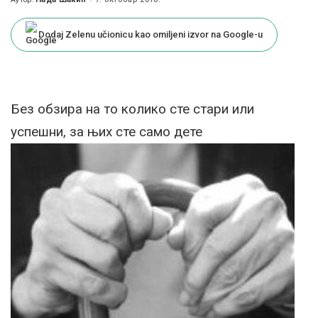
Posted
by
Dodaj Zelenu učionicu kao omiljeni izvor na Google-u
Без обзира на то колико сте стари или
успешни, за њих сте само дете