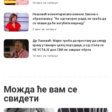
10 мин за читање
Нешовић коментарисала измене Закона о
образовању: ”Ко одговорно ради, не треба да
се плаши да ће изгубити лиценцу”
3 мин за читање
Др Пановић: Мајке треба да престану да сипају
храну у тањире целој породици, а од стола се
НЕ УСТАЈЕ док СВИ не заврше оброк
10 мин за читање
Можда ће вам се
свидети