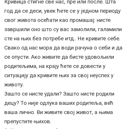
Кривица стигне све нас, пре или после. Шта
год да се деси, увек ћете се у једном периоду
свог живота осећати као промашај: нисте
завршили оно што су вас замолили, галамили
сте на њих без потребе итд.. Не кривите себе.
Свако од нас мора да води рачуна о себи и да
се опусти. Ако живите да бисте удовољили
родитељима, на крају ћете се довести у
ситуацију да кривите њих за свој неуспех у
животу.
Зашто се нисте удали? Зашто нисте родили
децу? То није одлука ваших родитеља, већ
ваша лично. Ви живите свој живот, а њима
препустите њихов.