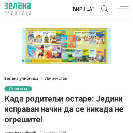
ЋИР
|
LAT
Зелена учионица
Лични став
Лични став
Када родитељи остаре: Једини
исправан начин да се никада не
огрешите!
Нада Шакић
7. октобар 2018.
Аутор: