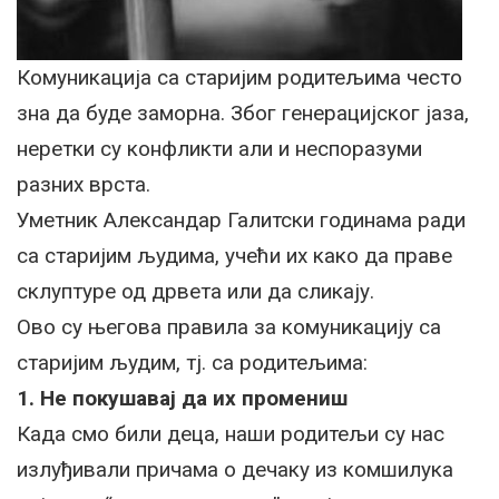
Комуникација са старијим родитељима често
зна да буде заморна. Због генерацијског јаза,
неретки су конфликти али и неспоразуми
разних врста.
Уметник Александар Галитски годинама ради
са старијим људима, учећи их како да праве
склуптуре од дрвета или да сликају.
Ово су његова правила за комуникацију са
старијим људим, тј. са родитељима:
1. Не покушавај да их промениш
Када смо били деца, наши родитељи су нас
излуђивали причама о дечаку из комшилука