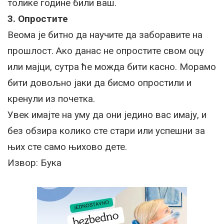
толике године били ваш.
3. Опростите
Веома је битно да научите да заборавите на
прошлост. Ако данас не опростите свом оцу
или мајци, сутра ће можда бити касно. Морамо
бити довољно јаки да бисмо опростили и
кренули из почетка.
Увек имајте на уму да они једино вас имају, и
без обзира колико сте стари или успешни за
њих сте само њихово дете.
Извор: Бука