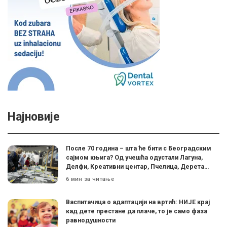
Најновије
После 70 година – шта ће бити с Београдским
сајмом књига? Од учешћа одустали Лагуна,
Делфи, Креативни центар, Пчелица, Дерета…
6 мин за читање
Васпитачица о адаптацији на вртић: НИЈЕ крај
кад дете престане да плаче, то је само фаза
равнодушности