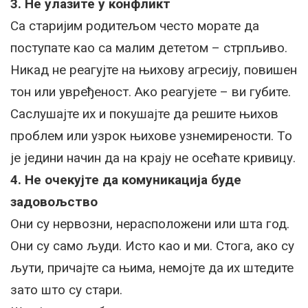
3. Не улазите у конфликт
Са старијим родитељом често морате да
поступате као са малим дететом – стрпљиво.
Никад не реагујте на њихову агресију, повишен
тон или увређеност. Ако реагујете – ви губите.
Саслушајте их и покушајте да решите њихов
проблем или узрок њихове узнемирености. То
је једини начин да на крају не осећате кривицу.
4. Не очекујте да комуникација буде
задовољство
Они су нервозни, нерасположени или шта год.
Они су само људи. Исто као и ми. Стога, ако су
љути, причајте са њима, немојте да их штедите
зато што су стари.