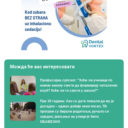
Можда ће вас интересовати
Професорка српског: ”Хоће ли ученици по
новом закону смети да формирају читалачки
клуб? Хоће ли то смети у школи?”
Пре 30 година: Ако се дете пожали да му је
досадно – одмах добије неки посао, ТВ
програм су бирали родитељи, ручало се
заједно, јављање на улици је било
ОБАВЕЗНО