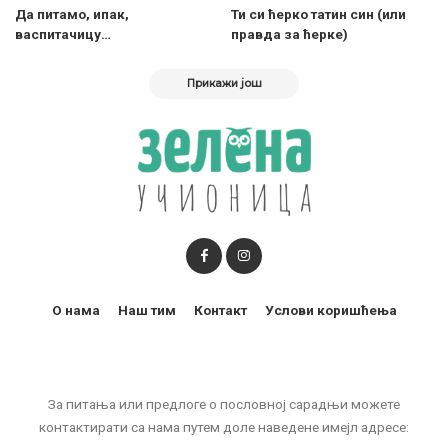
Да питамо, ипак,
Ти си ћерко татин син (или
васпитачицу…
правда за ћерке)
Прикажи још
О нама
Наш тим
Контакт
Услови коришћења
За питања или предлоге о пословној сарадњи можете
контактирати са нама путем доле наведене имејл адресе: