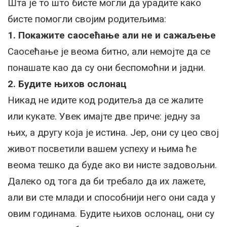
Шта је то што бисте могли да урадите како
бисте помогли својим родитељима:
1. Покажите саосећање али не и сажаљење
Саосећање је веома битно, али немојте да се
понашате као да су они беспомоћни и јадни.
2. Будите њихов ослонац
Никад не идите код родитеља да се жалите
или кукате. Увек имајте две приче: једну за
њих, а другу која је истина. Јер, они су цео свој
живот посветили вашем успеху и њима ће
веома тешко да буде ако ви нисте задовољни.
Далеко од тога да би требало да их лажете,
али ви сте млади и способнији него они сада у
овим годинама. Будите њихов ослонац, они су