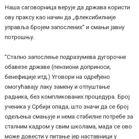
Наша саговорница верује да држава користи
ову праксу као начин да „флексибилније
управља бројем запослених“ и смањи јавну
потрошњу.
”Стално запослење подразумева дугорочне
обавезе државе (пензиони доприноси,
бенефиције итд.) Уговори на одређено
омогућавају лаку замену и отпуштање
радника, без компликованих процедура. Број
ученика у Србији опада, што значи да се број
одељења смањује и нема стабилне потребе за
сталним кадром у свим школама, мада се ово
може довести у питање јер наставници у