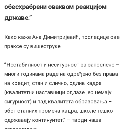
обесхрабрени оваквом реакцијом
државе.”
Како каже Ана Димитријевић, последице ове
праксе су вишеструке.
”Нестабилност и несигурност за запослене –
многи годинама раде на одређено без права
на кредит, стан и слично, одлив кадра
(квалитетни наставници одлазе јер немају
сигурност) и пад квалитета образовања –
због сталних промена кадра, школе тешко
одржавају континуитет.” – тврди наша