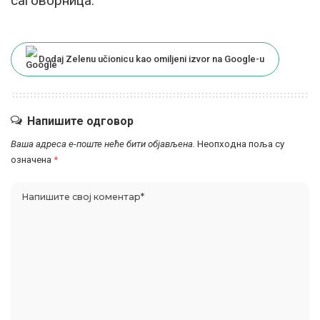
саговорница.
Dodaj Zelenu učionicu kao omiljeni izvor na Google-u
Напишите одговор
Ваша адреса е-поште неће бити објављена.
Неопходна поља су
означена
*