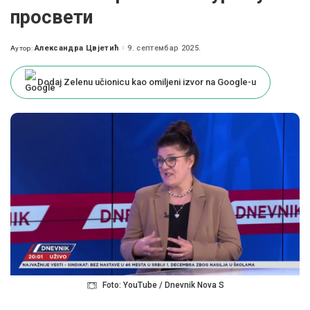
просвети
Александра Цвјетић
9. септембар 2025.
Аутор:
Posted
by
Dodaj Zelenu učionicu kao omiljeni izvor na Google-u
Foto: YouTube / Dnevnik Nova S