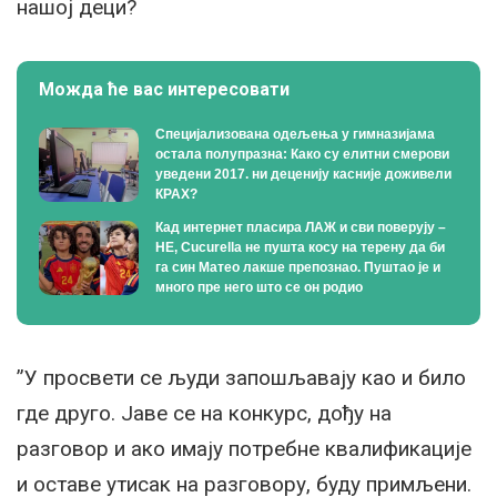
нашој деци?
Можда ће вас интересовати
Специјализована одељења у гимназијама
остала полупразна: Како су елитни смерови
уведени 2017. ни деценију касније доживели
КРАХ?
Кад интернет пласира ЛАЖ и сви поверују –
НЕ, Cucurella не пушта косу на терену да би
га син Матео лакше препознао. Пуштао је и
много пре него што се он родио
”У просвети се људи запошљавају као и било
где друго. Јаве се на конкурс, дођу на
разговор и ако имају потребне квалификације
и оставе утисак на разговору, буду примљени.