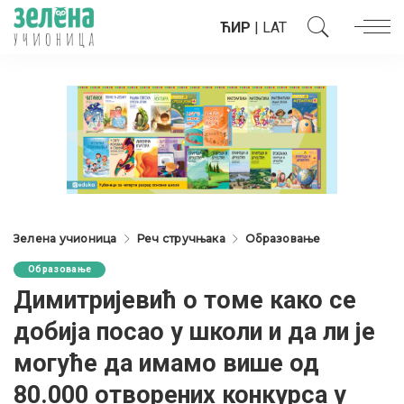
ЋИР
|
LAT
Зелена учионица
Реч стручњака
Образовање
Образовање
Димитријевић о томе како се
добија посао у школи и да ли је
могуће да имамо више од
80.000 отворених конкурса у