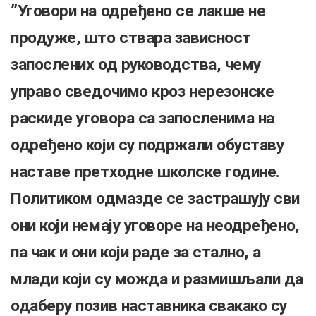
”Уговори на одређено се лакше не
продуже, што ствара зависност
запослених од руководства, чему
управо сведочимо кроз
нерезонске
раскиде уговора са запосленима на
одређено који су подржали обуставу
наставе претходне школске године.
Политиком одмазде се застрашују сви
они који немају уговоре на неодређено,
па чак и они који раде за стално, а
млади који су можда и размишљали да
одаберу позив наставника свакако су