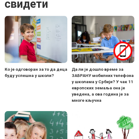
свидети
Ко је одговоран за то да деца
Да ли је дошло време за
буду успешна у школи?
ЗАБРАНУ мобилних телефона
у школама у Србији? У чак 11
европских земаља она је
уведена, а ова година је за
многе кључна