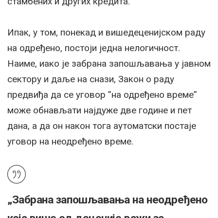
стамбених и других кредита.
Ипак, у том, понекад и вишедеценијском раду
на одређено, постоји једна нелогичност.
Наиме, иако је забрана запошљавања у јавном
сектору и даље на снази, Закон о раду
предвиђа да се уговор ”на одређено време”
може обнављати најдуже две године и пет
дана, а да он након тога аутоматски постаје
уговор на неодређено време.
„Забрана запошљавања на неодређено