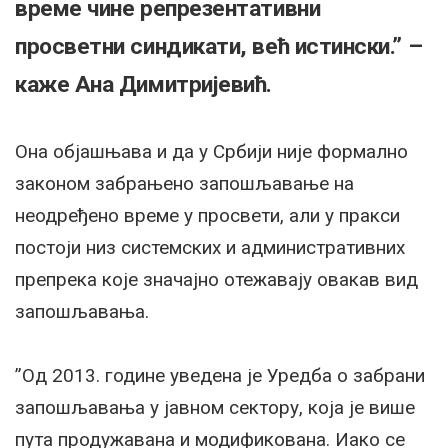
време чине репрезентативни
просветни синдикати, већ истински.” –
каже Ана Димитријевић.
Она објашњава и да у Србији није формално
законом забрањено запошљавање на
неодређено време у просвети, али у пракси
постоји низ системских и административних
препрека које значајно отежавају овакав вид
запошљавања.
”Од 2013. године уведена је Уредба о забрани
запошљавања у јавном сектору, која је више
пута продужавана и модификована. Иако се