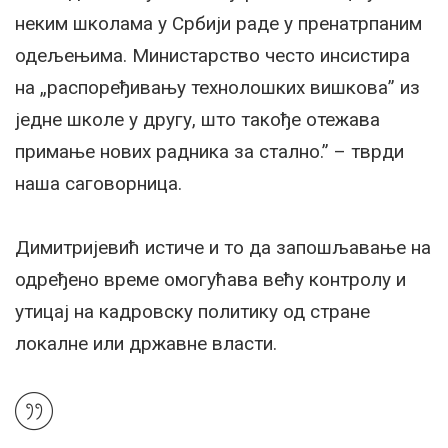
неким школама у Србији раде у пренатрпаним
одељењима. Министарство често инсистира
на „распоређивању технолошких вишкова” из
једне школе у другу, што такође отежава
примање нових радника за стално.” – тврди
наша саговорница.
Димитријевић истиче и то да запошљавање на
одређено време омогућава већу контролу и
утицај на кадровску политику од стране
локалне или државне власти.