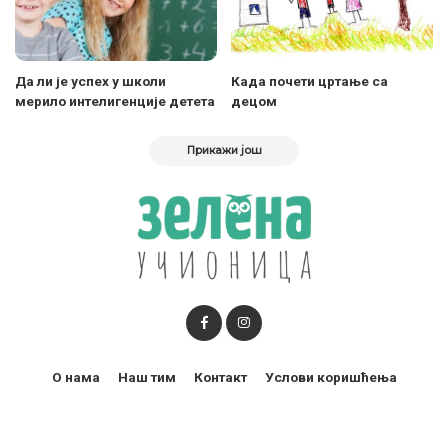
Да ли је успех у школи
Када почети цртање са
мерило интелигенције детета
децом
Прикажи још
О нама
Наш тим
Контакт
Услови коришћења