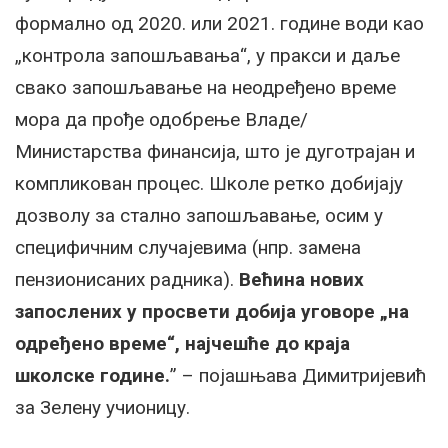
формално од 2020. или 2021. године води као
„контрола запошљавања“, у пракси и даље
свако запошљавање на неодређено време
мора да прође одобрење Владе/
Министарства финансија, што је дуготрајан и
компликован процес. Школе ретко добијају
дозволу за стално запошљавање, осим у
специфичним случајевима (нпр. замена
пензионисаних радника).
Већина нових
запослених у просвети добија уговоре „на
одређено време“, најчешће до краја
школске године.
” – појашњава Димитријевић
за Зелену учионицу.