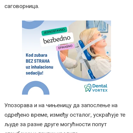
саговорница.
Упозорава и на чињеницу да запослење на
одређено време, између осталог, ускраћује те
људе за разне друге могућности попут