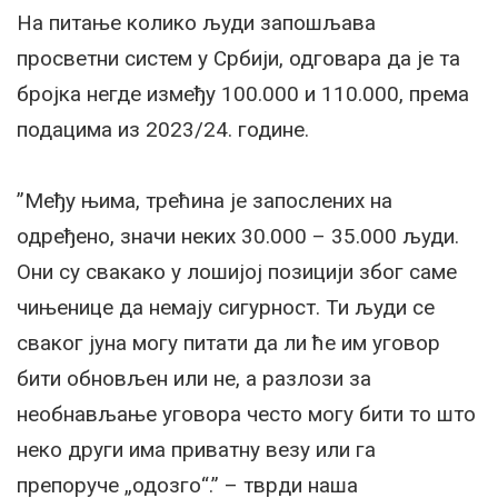
На питање колико људи запошљава
просветни систем у Србији, одговара да је та
бројка негде између 100.000 и 110.000, према
подацима из 2023/24. године.
”Међу њима, трећина је запослених на
одређено, значи неких 30.000 – 35.000 људи.
Они су свакако у лошијој позицији због саме
чињенице да немају сигурност. Ти људи се
сваког јуна могу питати да ли ће им уговор
бити обновљен или не, а разлози за
необнављање уговора често могу бити то што
неко други има приватну везу или га
препоруче „одозго“.” – тврди наша