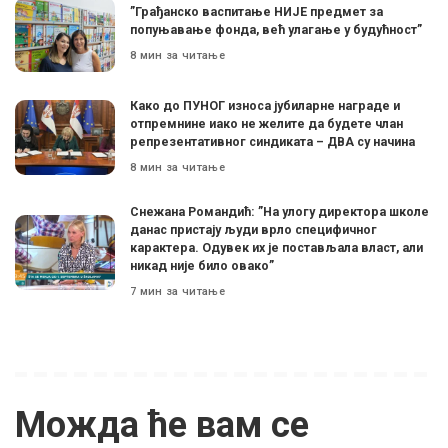
”Грађанско васпитање НИЈЕ предмет за
попуњавање фонда, већ улагање у будућност”
8 мин за читање
Како до ПУНОГ износа јубиларне награде и
отпремнине иако не желите да будете члан
репрезентативног синдиката – ДВА су начина
8 мин за читање
Снежана Романдић: ”На улогу директора школе
данас пристају људи врло специфичног
карактера. Одувек их је постављала власт, али
никад није било овако”
7 мин за читање
Можда ће вам се