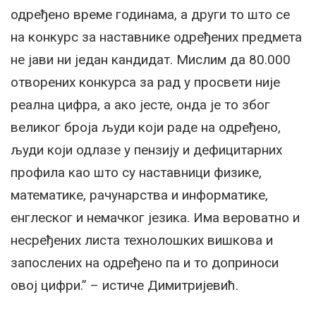
одређено време годинама, а други то што се
на конкурс за наставнике одређених предмета
не јави ни један кандидат. Мислим да 80.000
отворених конкурса за рад у просвети није
реална цифра, а ако јесте, онда је то због
великог броја људи који раде на одређено,
људи који одлазе у пензију и дефицитарних
профила као што су наставници физике,
математике, рачунарства и информатике,
енглеског и немачког језика. Има вероватно и
несређених листа технолошких вишкова и
запослених на одређено па и то доприноси
овој цифри.” – истиче Димитријевић.