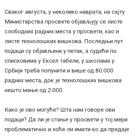
Сваког августа, у неколико наврата, на сајту
Министарства просвете објављују се листе
слободних радних места у просвети, као и
листе технолошких вишкова. Последњи пут
подаци су објављени у петак, а судећи по
списковима у Ексел табели, у школама у
Србији треба попунити и више од 80.000
радних места, док је технолошких вишкова
нешто мање од 2.000.
Како је ово могуће? Шта нам говоре ови
подаци? Да ли је стање у просвети у тој мери
проблематично и хоће ли имати ко да предаје