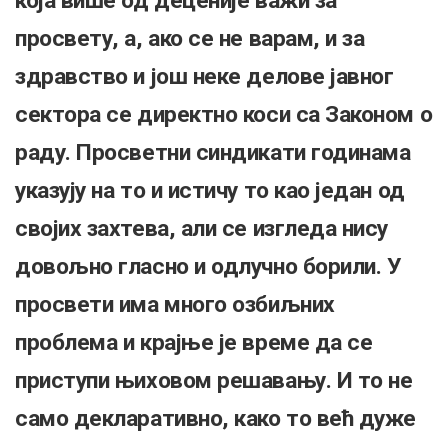
која више од деценије важи за
просвету, а, ако се не варам, и за
здравство и још неке делове јавног
сектора се директно коси са Законом о
раду. Просветни синдикати годинама
указују на то и истичу то као један од
својих захтева, али се изгледа нису
довољно гласно и одлучно борили. У
просвети има много озбиљних
проблема и крајње је време да се
приступи њиховом решавању. И то не
само декларативно, како то већ дуже