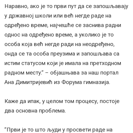
Наравно, ако је то први пут да се запошљавају
у државној школи или већ негде раде на
одређено време, најчешће се заснива радни
однос на одређено време, а уколико је то
особа која већ негде ради на неодређено,
онда се та особа преузима и запошљава са
истим статусом који је имала на претходном
радном месту.” – објашњава за наш портал
Ана Димитријевић из Форума гимназија.
Каже да ипак, у целом том процесу, постоје
два основна проблема.
”Први је то што људи у просвети раде на