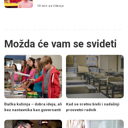
10 min za čitanje
Možda će vam se svideti
Đačka kuhinja – dobra ideja, ali
Kad se sretnu bivši i sadašnji
bez nastavnika kao guvernanti
prosvetni radnik