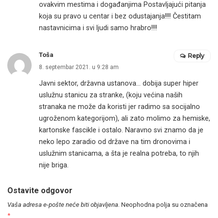
ovakvim mestima i događanjima Postavljajući pitanja
koja su pravo u centar i bez odustajanja!!!! Čestitam
nastavnicima i svi ljudi samo hrabro!!!!
Toša
Reply
8. septembar 2021. u 9:28 am
Javni sektor, državna ustanova… dobija super hiper
uslužnu stanicu za stranke, (koju većina naših
stranaka ne može da koristi jer radimo sa socijalno
ugroženom kategorijom), ali zato molimo za hemiske,
kartonske fascikle i ostalo. Naravno svi znamo da je
neko lepo zaradio od države na tim dronovima i
uslužnim stanicama, a šta je realna potreba, to njih
nije briga.
Ostavite odgovor
Vaša adresa e-pošte neće biti objavljena.
Neophodna polja su označena
*