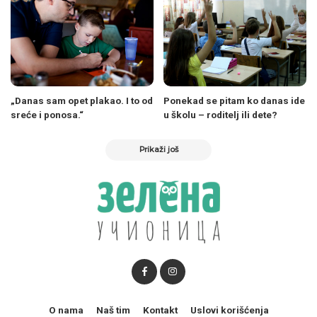
„Danas sam opet plakao. I to od
Ponekad se pitam ko danas ide
sreće i ponosa.“
u školu – roditelj ili dete?
Prikaži još
O nama
Naš tim
Kontakt
Uslovi korišćenja