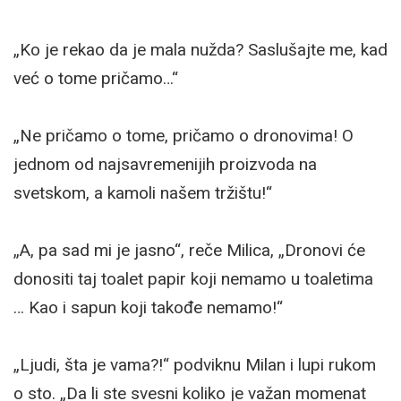
„Ko je rekao da je mala nužda? Saslušajte me, kad
već o tome pričamo…“
„Ne pričamo o tome, pričamo o dronovima! O
jednom od najsavremenijih proizvoda na
svetskom, a kamoli našem tržištu!“
„A, pa sad mi je jasno“, reče Milica, „Dronovi će
donositi taj toalet papir koji nemamo u toaletima
… Kao i sapun koji takođe nemamo!“
„Ljudi, šta je vama?!“ podviknu Milan i lupi rukom
o sto. „Da li ste svesni koliko je važan momenat