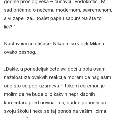
godine prošlog veka – čučavci i vodokotlići. Mi
sad pričamo o nečemu modernom, savremenom,
a vi zapeli za… toalet papir i sapun! Na šta to
liči?!“
Nastavnici se utišaše. Nikad nisu videli Milana
ovako besnog.
„Dakle, u ponedeljak ćete svi doći u pola osam,
nažalost iza ovakvih reakcija moram da naglasim
ono što se podrazumeva – tokom ceremonije
molim da ne bude bilo kakvih neprikladnih
komentara pred novinarima, budite ponosni na
svoju školu i neka se taj ponos na vašim licima