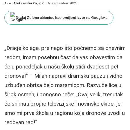
Aleksandra Cvjetić
6. septembar 2021.
Autor:
Posted
by
Dodaj Zelenu učionicu kao omiljeni izvor na Google-u
„Drage kolege, pre nego što počnemo sa dnevnim
redom, imam posebnu čast da vas obavestim da
će u ponedeljak u našu školu stići dvadeset pet
dronova!“ – Milan napravi dramsku pauzu i vidno
uzbuđen obrisa čelo maramicom. Razvuče lice u
širok osmeh, i ponosno reče: „Ovaj veliki trenutak
će snimati brojne televizijske i novinske ekipe, jer
smo mi prva škola u regionu koja dronove uvodi u
redovan rad!“