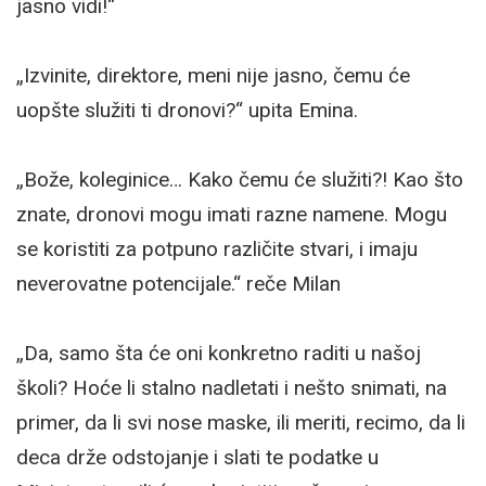
jasno vidi!“
„Izvinite, direktore, meni nije jasno, čemu će
uopšte služiti ti dronovi?“ upita Emina.
„Bože, koleginice… Kako čemu će služiti?! Kao što
znate, dronovi mogu imati razne namene. Mogu
se koristiti za potpuno različite stvari, i imaju
neverovatne potencijale.“ reče Milan
„Da, samo šta će oni konkretno raditi u našoj
školi? Hoće li stalno nadletati i nešto snimati, na
primer, da li svi nose maske, ili meriti, recimo, da li
deca drže odstojanje i slati te podatke u