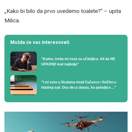
„Kako bi bilo da prvo uvedemo toalete?“ – upita
Milica.
Možda će vas interesovati
”Kume, treba mi veza za učiteljicu. Ali da NE
UPADNE kod najbolje”
”I mi smo u školama imali čučavce i fizičko u
hladnoj sali. Ova deca danas, ko pahuljice…”