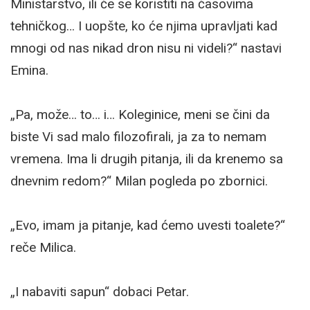
Ministarstvo, ili će se koristiti na časovima
tehničkog… I uopšte, ko će njima upravljati kad
mnogi od nas nikad dron nisu ni videli?“ nastavi
Emina.
„Pa, može… to… i… Koleginice, meni se čini da
biste Vi sad malo filozofirali, ja za to nemam
vremena. Ima li drugih pitanja, ili da krenemo sa
dnevnim redom?“ Milan pogleda po zbornici.
„Evo, imam ja pitanje, kad ćemo uvesti toalete?“
reče Milica.
„I nabaviti sapun“ dobaci Petar.