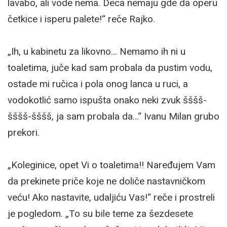
lavabo, ali vode nema. Deca nemaju gde da operu
četkice i isperu palete!“ reče Rajko.
„Ih, u kabinetu za likovno… Nemamo ih ni u
toaletima, juče kad sam probala da pustim vodu,
ostade mi ručica i pola onog lanca u ruci, a
vodokotlić samo ispušta onako neki zvuk šššš-
šššš-šššš, ja sam probala da…“ Ivanu Milan grubo
prekori.
„Koleginice, opet Vi o toaletima!! Naređujem Vam
da prekinete priče koje ne doliče nastavničkom
veću! Ako nastavite, udaljiću Vas!“ reče i prostreli
je pogledom. „To su bile teme za šezdesete