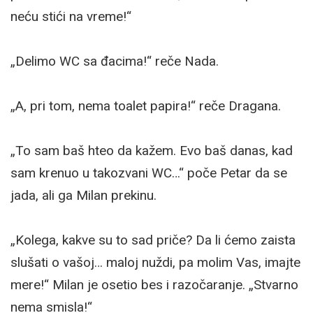
neću stići na vreme!“
„Delimo WC sa đacima!“ reče Nada.
„A, pri tom, nema toalet papira!“ reče Dragana.
„To sam baš hteo da kažem. Evo baš danas, kad
sam krenuo u takozvani WC…“ poče Petar da se
jada, ali ga Milan prekinu.
„Kolega, kakve su to sad priče? Da li ćemo zaista
slušati o vašoj… maloj nuždi, pa molim Vas, imajte
mere!“ Milan je osetio bes i razočaranje. „Stvarno
nema smisla!“