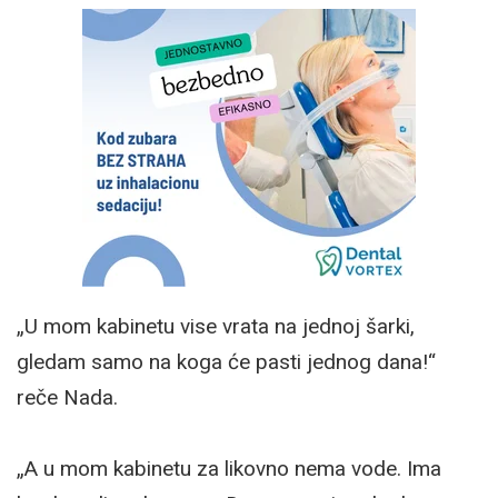
„U mom kabinetu vise vrata na jednoj šarki,
gledam samo na koga će pasti jednog dana!“
reče Nada.
„A u mom kabinetu za likovno nema vode. Ima