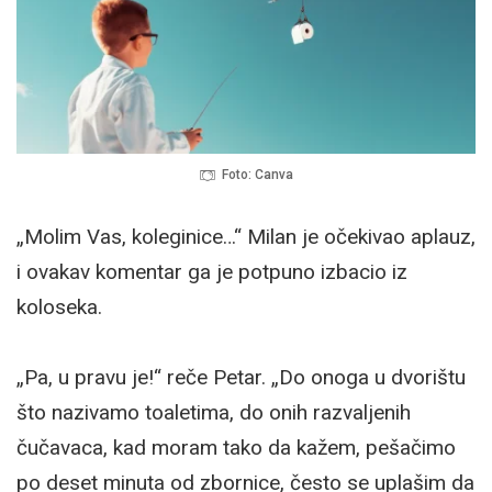
Foto: Canva
„Molim Vas, koleginice…“ Milan je očekivao aplauz,
i ovakav komentar ga je potpuno izbacio iz
koloseka.
„Pa, u pravu je!“ reče Petar. „Do onoga u dvorištu
što nazivamo toaletima, do onih razvaljenih
čučavaca, kad moram tako da kažem, pešačimo
po deset minuta od zbornice, često se uplašim da