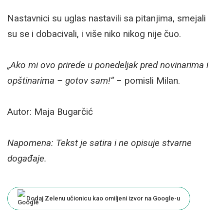
Nastavnici su uglas nastavili sa pitanjima, smejali
su se i dobacivali, i više niko nikog nije čuo.
„Ako mi ovo prirede u ponedeljak pred novinarima i
opštinarima – gotov sam!“
– pomisli Milan.
Autor: Maja Bugarčić
Napomena: Tekst je satira i ne opisuje stvarne
događaje.
Dodaj Zelenu učionicu kao omiljeni izvor na Google-u