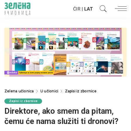
ĆIR
|
LAT
Zelena učionica
U učionici
Zapisi iz zbornice
Zapisi iz zbornice
Direktore, ako smem da pitam,
čemu će nama služiti ti dronovi?