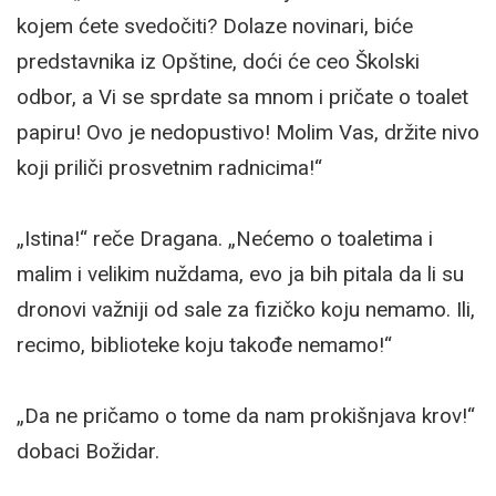
kojem ćete svedočiti? Dolaze novinari, biće
predstavnika iz Opštine, doći će ceo Školski
odbor, a Vi se sprdate sa mnom i pričate o toalet
papiru! Ovo je nedopustivo! Molim Vas, držite nivo
koji priliči prosvetnim radnicima!“
„Istina!“ reče Dragana. „Nećemo o toaletima i
malim i velikim nuždama, evo ja bih pitala da li su
dronovi važniji od sale za fizičko koju nemamo. Ili,
recimo, biblioteke koju takođe nemamo!“
„Da ne pričamo o tome da nam prokišnjava krov!“
dobaci Božidar.