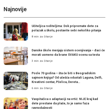
Najnovije
Učiteljica roditeljima: Dok pripremate dete za
polazak u školu, postavite sebi nekoliko pitanja
8 min za čitanje
Danske škole menjaju sistem ocenjivanja – đaci će
morati usmeno da brane SVAKU ocenu sa testa
3 min za čitanje
Posle 70 godina – šta će biti s Beogradskim
sajmom knjiga? Od učešća odustali Laguna, Delfi,
Kreativni centar, Pčelica, Dereta…
6 min za čitanje
Vaspitačica o adaptaciji na vrtić: NIJE kraj kad
dete prestane da plače, to je samo faza
ravnodušnosti