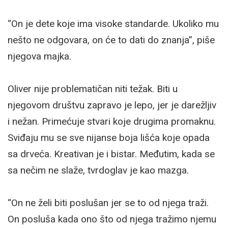
“On je dete koje ima visoke standarde. Ukoliko mu
nešto ne odgovara, on će to dati do znanja”, piše
njegova majka.
Oliver nije problematičan niti težak. Biti u
njegovom društvu zapravo je lepo, jer je darežljiv
i nežan. Primećuje stvari koje drugima promaknu.
Sviđaju mu se sve nijanse boja lišća koje opada
sa drveća. Kreativan je i bistar. Međutim, kada se
sa nečim ne slaže, tvrdoglav je kao mazga.
“On ne želi biti poslušan jer se to od njega traži.
On posluša kada ono što od njega tražimo njemu