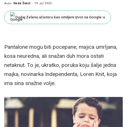
Nada Šakić
19. jul 2022.
Autor:
Posted
by
Dodaj Zelenu učionicu kao omiljeni izvor na Google-u
Pantalone mogu biti pocepane, majica umrljana,
kosa neuredna, ali snažan duh mora ostati
netaknut. To je, ukratko, poruka koju šalje jedna
majka, novinarka Independenta, Loren Knit, koja
ima sina snažne volje.