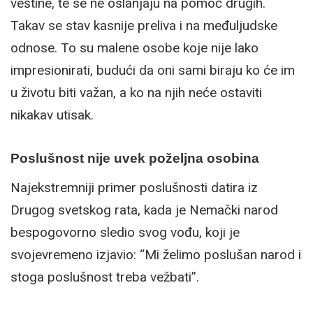
veštine, te se ne oslanjaju na pomoć drugih.
Takav se stav kasnije preliva i na međuljudske
odnose. To su malene osobe koje nije lako
impresionirati, budući da oni sami biraju ko će im
u životu biti važan, a ko na njih neće ostaviti
nikakav utisak.
Poslušnost nije uvek poželjna osobina
Najekstremniji primer poslušnosti datira iz
Drugog svetskog rata, kada je Nemački narod
bespogovorno sledio svog vođu, koji je
svojevremeno izjavio: “Mi želimo poslušan narod i
stoga poslušnost treba vežbati”.