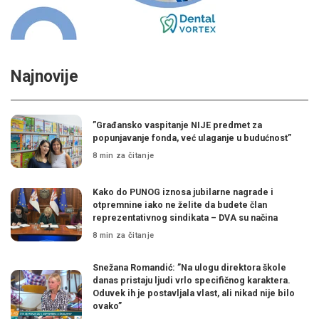
Najnovije
”Građansko vaspitanje NIJE predmet za
popunjavanje fonda, već ulaganje u budućnost”
8 min za čitanje
Kako do PUNOG iznosa jubilarne nagrade i
otpremnine iako ne želite da budete član
reprezentativnog sindikata – DVA su načina
8 min za čitanje
Snežana Romandić: ”Na ulogu direktora škole
danas pristaju ljudi vrlo specifičnog karaktera.
Oduvek ih je postavljala vlast, ali nikad nije bilo
ovako”