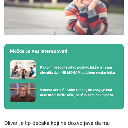
Možda će vas interesovati
Kako mi je roditeljstvo postalo lakše jer sam
shvatila da – NE MORAM da bijem svaku bitku
Vladeta Jerotić: Kako roditelj da reaguje kad
dete uradi nešto loše, naučio sam od Engleza
Oliver je tip dečaka koji ne dozvoljava da mu