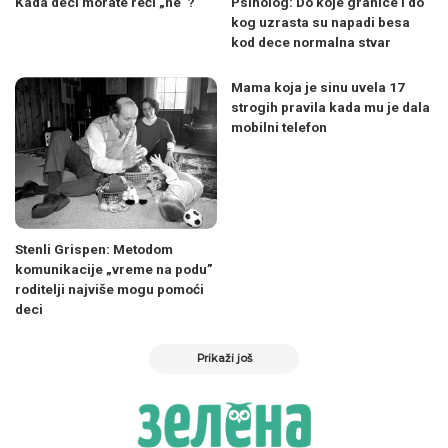
Kada deci morate reći „ne“?
Psiholog: Do koje granice i do
kog uzrasta su napadi besa
kod dece normalna stvar
Mama koja je sinu uvela 17
strogih pravila kada mu je dala
mobilni telefon
Stenli Grispen: Metodom
komunikacije „vreme na podu”
roditelji najviše mogu pomoći
deci
Prikaži još