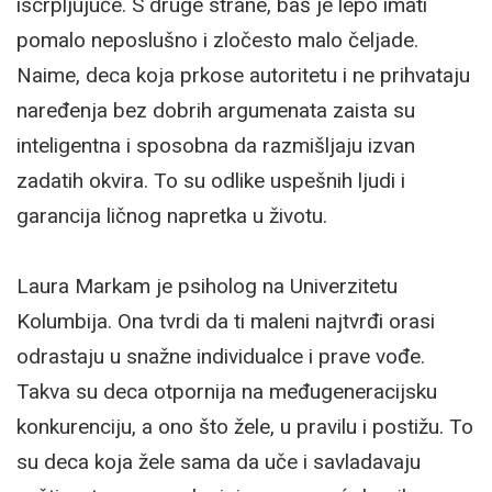
iscrpljujuće. S druge strane, baš je lepo imati
pomalo neposlušno i zločesto malo čeljade.
Naime, deca koja prkose autoritetu i ne prihvataju
naređenja bez dobrih argumenata zaista su
inteligentna i sposobna da razmišljaju izvan
zadatih okvira. To su odlike uspešnih ljudi i
garancija ličnog napretka u životu.
Laura Markam je psiholog na Univerzitetu
Kolumbija. Ona tvrdi da ti maleni najtvrđi orasi
odrastaju u snažne individualce i prave vođe.
Takva su deca otpornija na međugeneracijsku
konkurenciju, a ono što žele, u pravilu i postižu. To
su deca koja žele sama da uče i savladavaju