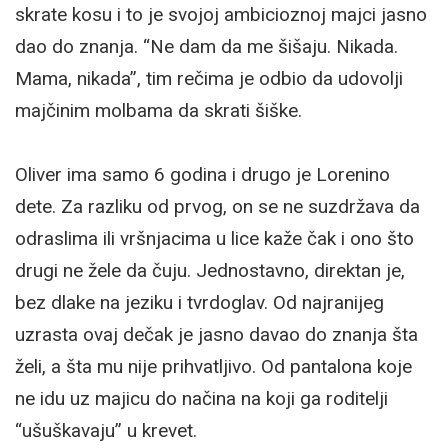
skrate kosu i to je svojoj ambicioznoj majci jasno
dao do znanja. “Ne dam da me šišaju. Nikada.
Mama, nikada”, tim rečima je odbio da udovolji
majčinim molbama da skrati šiške.
Oliver ima samo 6 godina i drugo je Lorenino
dete. Za razliku od prvog, on se ne suzdržava da
odraslima ili vršnjacima u lice kaže čak i ono što
drugi ne žele da čuju. Jednostavno, direktan je,
bez dlake na jeziku i tvrdoglav. Od najranijeg
uzrasta ovaj dečak je jasno davao do znanja šta
želi, a šta mu nije prihvatljivo. Od pantalona koje
ne idu uz majicu do načina na koji ga roditelji
“ušuškavaju” u krevet.