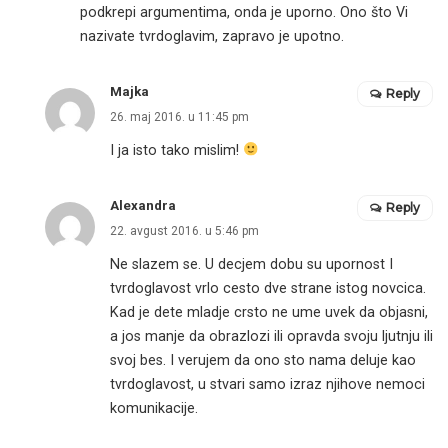
podkrepi argumentima, onda je uporno. Ono što Vi
nazivate tvrdoglavim, zapravo je upotno.
Majka
Reply
26. maj 2016. u 11:45 pm
I ja isto tako mislim!
Alexandra
Reply
22. avgust 2016. u 5:46 pm
Ne slazem se. U decjem dobu su upornost I
tvrdoglavost vrlo cesto dve strane istog novcica.
Kad je dete mladje crsto ne ume uvek da objasni,
a jos manje da obrazlozi ili opravda svoju ljutnju ili
svoj bes. I verujem da ono sto nama deluje kao
tvrdoglavost, u stvari samo izraz njihove nemoci
komunikacije.