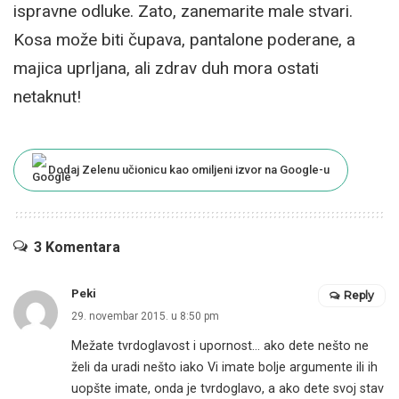
ispravne odluke. Zato, zanemarite male stvari.
Kosa može biti čupava, pantalone poderane, a
majica uprljana, ali zdrav duh mora ostati
netaknut!
Dodaj Zelenu učionicu kao omiljeni izvor na Google-u
3 Komentara
Peki
Reply
29. novembar 2015. u 8:50 pm
Mežate tvrdoglavost i upornost… ako dete nešto ne
želi da uradi nešto iako Vi imate bolje argumente ili ih
uopšte imate, onda je tvrdoglavo, a ako dete svoj stav