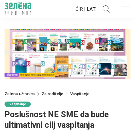
ĆIR
|
LAT
Zelena učionica
Za roditelje
Vaspitanje
Vaspitanje
Poslušnost NE SME da bude
ultimativni cilj vaspitanja