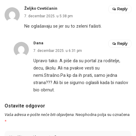
Željko Cvetićanin
Reply
7. decembar 2025. u 5:38 pm
Ne oglašavaju se jer su to zeleni fašisti.
Dana
Reply
7. decembar 2025. u 6:31 pm
Upravo tako. A piše da su portal za roditelje,
decu, školu. Ali na pvakve vesti su
nemi.Strašno.Pa kp da ih prati, samo jedna
strana??? Ali bi se sigurno oglasili kada bi naslov
bio obrnut.
Ostavite odgovor
Vaša adresa e-pošte neće biti objavljena.
Neophodna polja su označena
*