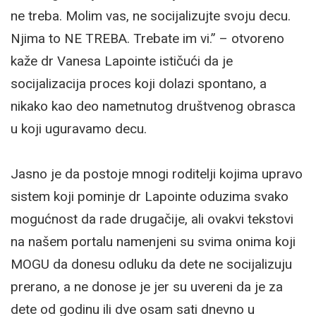
ne treba. Molim vas, ne socijalizujte svoju decu.
Njima to NE TREBA. Trebate im vi.” – otvoreno
kaže dr Vanesa Lapointe ističući da je
socijalizacija proces koji dolazi spontano, a
nikako kao deo nametnutog društvenog obrasca
u koji uguravamo decu.
Jasno je da postoje mnogi roditelji kojima upravo
sistem koji pominje dr Lapointe oduzima svako
mogućnost da rade drugačije, ali ovakvi tekstovi
na našem portalu namenjeni su svima onima koji
MOGU da donesu odluku da dete ne socijalizuju
prerano, a ne donose je jer su uvereni da je za
dete od godinu ili dve osam sati dnevno u