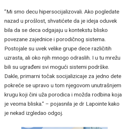
”Mi smo decu hipersocijalizovali. Ako pogledate
nazad u prošlost, shvatićete da je ideja oduvek
bila da se deca odgajaju u kontekstu blisko
povezane zajednice i porodičnog sistema.
Postojale su uvek velike grupe dece različitih
uzrasta, ali oko njih mnogo odraslih. I u tu mrežu
bili su ugrađeni svi mogući sistemi podrške.
Dakle, primarni točak socijalizicaje za jedno dete
pokreće se upravo u tom njegovom unutrašnjem
krugu koji čini uža porodica i možda rodbina koja
je veoma bliska.” – pojasnila je dr Lapointe kako
je nekad izgledao odgoj.