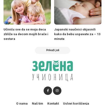
Učiniću sve da se moja deca
Japanski naučnici objasnili
zbliže sa decom mojih braće i
kako da bebu uspavate za – 13
sestara
minuta
Prikaži još
O nama
Naš tim
Kontakt
Uslovi korišćenja