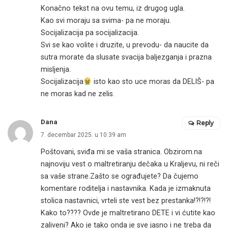
Konačno tekst na ovu temu, iz drugog ugla.
Kao svi moraju sa svima- pa ne moraju.
Socijalizacija pa socijalizacija.
Svi se kao volite i druzite, u prevodu- da naucite da
sutra morate da slusate svacija baljezganja i prazna
misljenja.
Socijalizacija
isto kao sto uce moras da DELIŠ- pa
ne moras kad ne zelis.
Dana
Reply
7. decembar 2025. u 10:39 am
Poštovani, sviđa mi se vaša stranica. Obzirom.na
najnoviju vest o maltretiranju dečaka u Kraljevu, ni reči
sa vaše strane.Zašto se ograđujete? Da čujemo
komentare roditelja i nastavnika. Kada je izmaknuta
stolica nastavnici, vrteli ste vest bez prestanka!?!?!?!
Kako to???? Ovde je maltretirano DETE i vi ćutite kao
zaliveni? Ako je tako onda je sve jasno i ne treba da