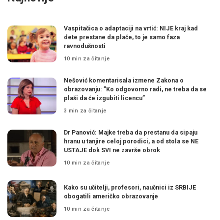
Vaspitačica o adaptaciji na vrtić: NIJE kraj kad
dete prestane da plače, to je samo faza
ravnodušnosti
10 min za čitanje
Nešović komentarisala izmene Zakona o
obrazovanju: ”Ko odgovorno radi, ne treba da se
plaši da će izgubiti licencu”
3 min za čitanje
Dr Panović: Majke treba da prestanu da sipaju
hranu u tanjire celoj porodici, a od stola se NE
USTAJE dok SVI ne završe obrok
10 min za čitanje
Kako su učitelji, profesori, naučnici iz SRBIJE
obogatili američko obrazovanje
10 min za čitanje