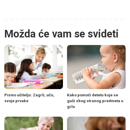
Možda će vam se svideti
Pismo učitelju: Zagrli, učo,
Kako pomoći detetu koje se
svoje prvake
guši zbog stranog predmeta u
grlu