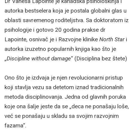
Dr Vanesa Lapointe je kanadska psihološkinja i
autorka bestselera koja je postala globalni glas u
oblasti savremenog roditeljstva. Sa doktoratom iz
psihologije i gotovo 20 godina prakse dr
Lapointe, osnivač je i Razvojne klinike
North Star
i
autorka izuzetno popularnih knjiga kao što je
„
Discipline without damage
“ (Disciplina bez štete)
Ono što je izdvaja je njen revolucionarni pristup
koji stavlja vezu sa detetom iznad tradicionalnih
metoda disciplinovanja. Jedna od glavnih poruka
koje ona šalje jeste da se „deca ne ponašaju loše,
već se ponašaju u skladu sa svojim razvojnim
fazama“.