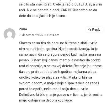
se bilo šta više i prati. Ovde je reč o DETETU, ej, a vi ni
reči. A vi se brinete o deci, ZAR NE?Nadamo se da
ćete da se oglasite.Nije kasno.
Zima
Reply
7. decembar 2025. u 10:54 am
Slazem se sa tim da decu ne bi trebalo slati u vrtic
cim napuni jednu godinu. Nije to socijalizacija, to je
samo nacin da se pregura period kad majka mora na
posao. Sistem koji danas imamo je nastao da podrzi
rast ekonomije, a ne razvoj deteta. Resenje je u tome,
da se u prvih pet detetovih godina majkama placa
onoliko koliko se placa za vrtic. Majke bi bile sa
svojom decom, a majke koje bi ipak zelele da rade i
pored te opcije, neka rade i salju decu u vrtic.
Definitivno bi bilo manje guzve u vrticima, jer bi vecina
majki ostajala sa decom kod kuce.