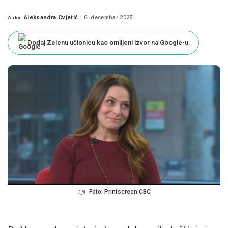
Aleksandra Cvjetić
6. decembar 2025.
Autor:
Posted
by
Dodaj Zelenu učionicu kao omiljeni izvor na Google-u
Foto: Printscreen CBC