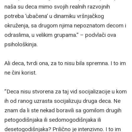
naša su deca mimo svojih realnih razvojnih
potreba ’ubačena’ u dinamiku vršnjačkog
okruženja, sa drugom njima nepoznatom decom i
odraslima, u velikim grupama.” – podvlači ova
psihološkinja.
Ali deca, tvrdi ona, za to nisu bila spremna. I to im
ne čini korist.
”Deca nisu stvorena za taj vid socijalizacije u kom
ih od ranog uzrasta socijalizuju druga deca. Ne
znam da li ste nekad boravili sa gomilom drugih
petogodišnjaka ili sedomogodišnjaka ili
desetogodišnjaka? Prilično je intenzivno. I to im