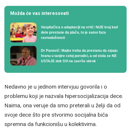
Možda će vas interesovati
Vaspitačica o adaptaciji na vrtić: NIJE kraj kad
dete prestane da plače, to je samo faza
ravnodušnosti
Dr Panović: Majke treba da prestanu da sipaju
hranu u tanjire celoj porodici, a od stola se NE
USTAJE dok SVI ne završe obrok
Nedavno je u jednom intervjuu govorila i o
problemu koji je nazvala hipersocijalizacija dece.
Naima, ona veruje da smo preterali u želji da od
svoje dece što pre stvorimo socijalna bića
spremna da funkcionišu u kolektivima.