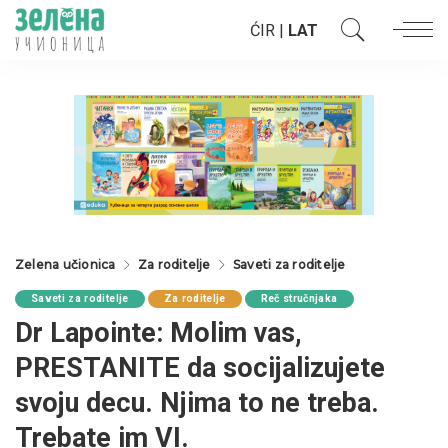
ĆIR
|
LAT
Zelena učionica
Za roditelje
Saveti za roditelje
Saveti za roditelje
Za roditelje
Reč stručnjaka
Dr Lapointe: Molim vas,
PRESTANITE da socijalizujete
svoju decu. Njima to ne treba.
Trebate im VI.