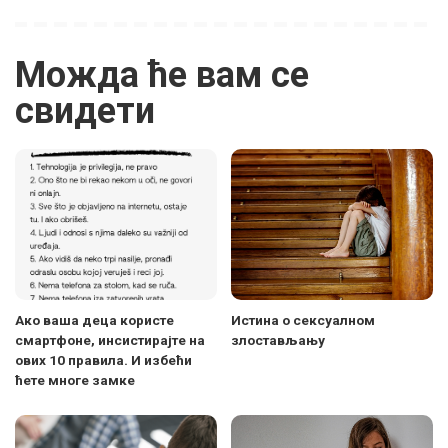
Можда ће вам се
свидети
Ако ваша деца користе
Истина о сексуалном
смартфоне, инсистирајте на
злостављању
ових 10 правила. И избећи
ћете многе замке