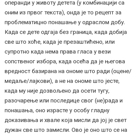
операнди у животу детета (у комбинацији са
оним из првог текста), онда је то рецепт за
проблематицно понашање у одраслом добу.
Када се дете одгаја без граница, када добија
све што хоће, када је презаштићено, или
супротно када нема права гласа у вези
сопственог избора, када осећа да је његова
вредност базирана на ономе што ради (оцене/
медаље/лајкови), а не на ономе што јесте,
када му није дозвољено да осети тугу,
разочарење или последице свог (не)рада и
понашања, оно израсте у особу гладну
доказивања и хвале која мисли да јој је свет
дужан све што замисли. Ово је оно што се на