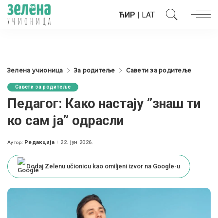
ЋИР
|
LAT
Зелена учионица
За родитеље
Савети за родитеље
Савети за родитеље
Педагог: Како настају ”знаш ти
ко сам ја” одрасли
Редакција
22. јун 2026.
Аутор:
Posted
by
Dodaj Zelenu učionicu kao omiljeni izvor na Google-u