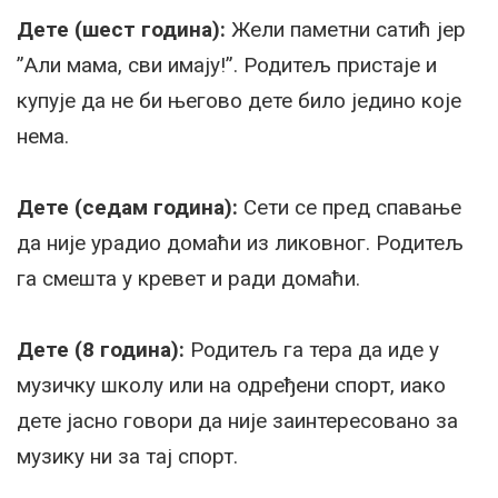
Дете (шест година):
Жели паметни сатић јер
”Али мама, сви имају!”. Родитељ пристаје и
купује да не би његово дете било једино које
нема.
Дете (седам година):
Сети се пред спавање
да није урадио домаћи из ликовног. Родитељ
га смешта у кревет и ради домаћи.
Дете (8 година):
Родитељ га тера да иде у
музичку школу или на одређени спорт, иако
дете јасно говори да није заинтересовано за
музику ни за тај спорт.