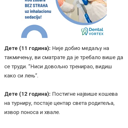
Дете (11 година):
Није добио медаљу на
такмичењу, ви сматрате да је требало више да
се труди. “Ниси довољно тренирао, видиш
како си лењ“.
Дете (12 година):
Постигне највише кошева
на турниру, постаје центар света родитеља,
извор поноса и хвале.