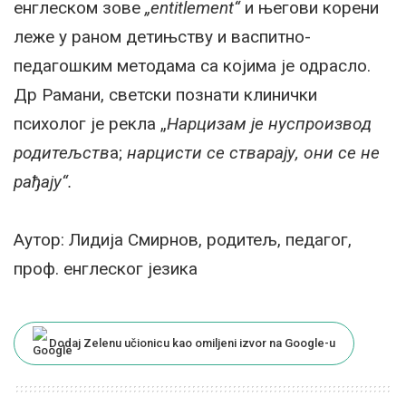
енглеском зове
„entitlement“
и његови корени
леже у раном детињству и васпитно-
педагошким методама са којима је одрасло.
Др Рамани, светски познати клинички
психолог је рекла „
Нарцизам је нуспроизвод
родитељств
а;
нарцисти се стварају, они се не
рађају“.
Аутор: Лидија Смирнов, родитељ, педагог,
проф. енглеског језика
Dodaj Zelenu učionicu kao omiljeni izvor na Google-u