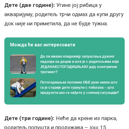
Дете (две године):
Угине јој рибица у
акваријуму, родитељ трчи одмах да купи другу
док није ни приметила, да не буде тужна.
Можда ће вас интересовати
Да ли имамо епидемију запуштања дужног
надзора на децом и шта је с родитељима који
ЈЕДАНАЕСТОГОДИШЊАКУ дају електрични
тротинет?
Петогодишњак поломио ОБЕ руке након што
га је старије дете гурнуло с тобогана – шта
предузети ако се нађете у сличној ситуацији?
Дете (три године):
Неће да крене из парка,
родитељ попушта и продужава – још 15