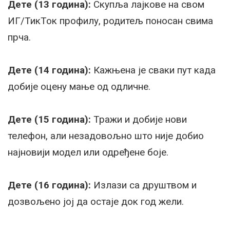
Дете (13 година):
Скупља лајкове на свом
ИГ/ТикТок профилу, родитељ поносан свима
прча.
Дете (14 година):
Кажњена је сваки пут када
добије оцену мање од одличне.
Дете (15 година):
Тражи и добије нови
телефон, али незадовољно што није добио
најновији модел или одређене боје.
Дете (16 година):
Излази са друштвом и
дозвољено јој да остаје док год жели.