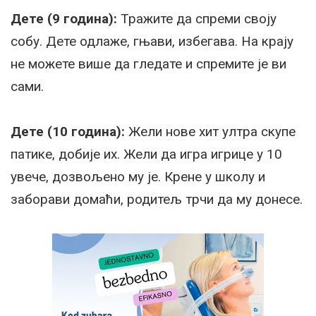
Дете (9 година):
Тражите да спреми своју
собу. Дете одлаже, гњави, избегава. На крају
не можете више да гледате и спремите је ви
сами.
Дете (10 година):
Жели нове хит ултра скупе
патике, добије их. Жели да игра игрице у 10
увече, дозвољено му је. Крене у школу и
заборави домаћи, родитељ трчи да му донесе.