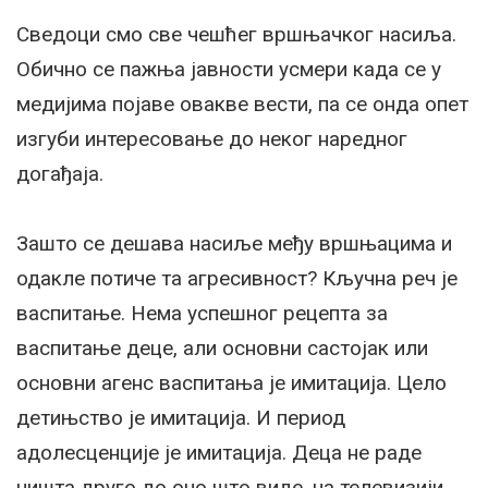
Сведоци смо све чешћег вршњачког насиља.
Обично се пажња јавности усмери када се у
медијима појаве овакве вести, па се онда опет
изгуби интересовање до неког наредног
догађаја.
Зашто се дешава насиље међу вршњацима и
одакле потиче та агресивност? Кључна реч је
васпитање. Нема успешног рецепта за
васпитање деце, али основни састојак или
основни агенс васпитања је имитација. Цело
детињство је имитација. И период
адолесценције је имитација. Деца не раде
ништа друго до оно што виде, на телевизији,