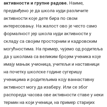
активности и групне радове.
Наиме,
предвиђено је да школа нуди различите
активности које дете бира по свом
интересовању. На жалост ово је често само
формалност јер школа нуди активности у
складу са својим просторним и кадровским
могућностима. На пример, чујемо од родитеља
да у школама са великим бројем ученика које
имају мањак учионица, учитељи и наставници
на почетку школске године сугеришу
ученицима и родитељима коју ваннаставну
активност могу да изаберу. Или се због
распореда часова ове активности ставе у неки
термин на који ученици, на пример старијих