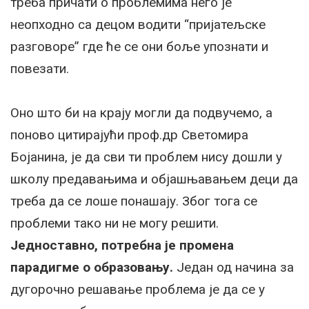
треба причати о проблемима него је
неопходно са децом водити “пријатељске
разговоре” где ће се они боље упознати и
повезати.
Оно што би на крају могли да подвучемо, а
поново цитирајући проф.др Светомира
Бојанина, је да сви ти проблем нису дошли у
школу предавањима и објашњавањем деци да
треба да се лоше понашају. Због тога се
проблеми тако ни не могу решити.
Једноставно, потребна је промена
парадигме о образовању.
Један од начина за
дугорочно решавање проблема је да се у