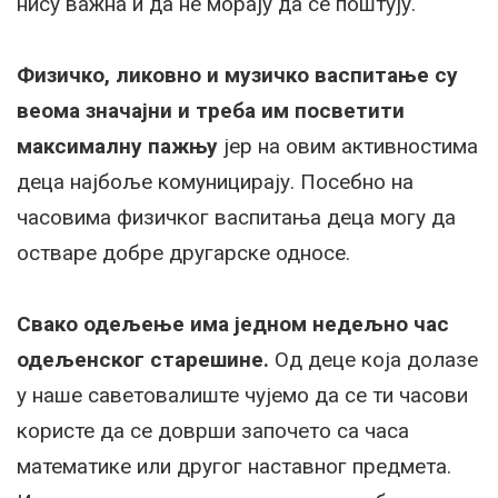
нису важна и да не морају да се поштују.
Физичко, ликовно и музичко васпитање су
веома значајни и треба им посветити
максималну пажњу
јер на овим активностима
деца најбоље комуницирају. Посебно на
часовима физичког васпитања деца могу да
остваре добре другарске односе.
Свако одељење има једном недељно час
одељенског старешине.
Од деце која долазе
у наше саветовалиште чујемо да се ти часови
користе да се доврши започето са часа
математике или другог наставног предмета.