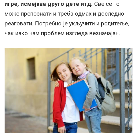
игре, исмејава друго дете итд.
Све се то
може препознати и треба одмах и доследно
реаговати. Потребно је укључити и родитеље,
чак иако нам проблем изгледа везначајан.