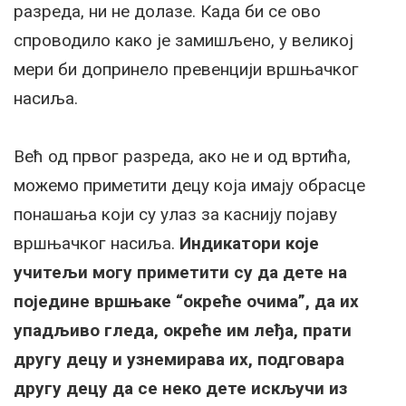
разреда, ни не долазе. Када би се ово
спроводило како је замишљено, у великој
мери би допринело превенцији вршњачког
насиља.
Већ од првог разреда, ако не и од вртића,
можемо приметити децу која имају обрасце
понашања који су улаз за каснију појаву
вршњачког насиља.
Индикатори које
учитељи могу приметити су да дете на
поједине вршњаке “окреће очима”, да их
упадљиво гледа, окреће им леђа, прати
другу децу и узнемирава их, подговара
другу децу да се неко дете искључи из