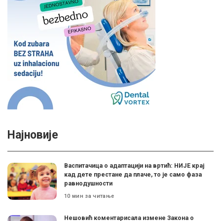
Најновије
Васпитачица о адаптацији на вртић: НИЈЕ крај
кад дете престане да плаче, то је само фаза
равнодушности
10 мин за читање
Нешовић коментарисала измене Закона о