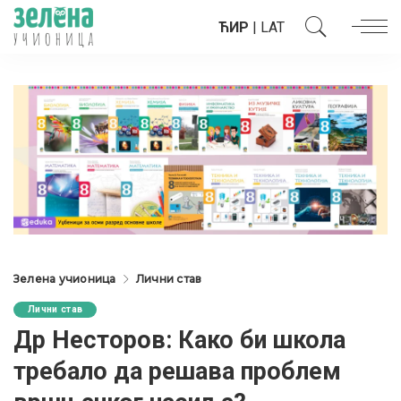
ЋИР
|
LAT
Зелена учионица
Лични став
Лични став
Др Несторов: Како би школа
требало да решава проблем