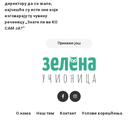
директору да се жале,
најчешће су исти они који
изговарају ту чувену
реченицу „Знате ли ви КО
САМ ЈА?“
Прикажи још
О нама
Наш тим
Контакт
Услови коришћења