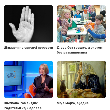
Шамарчина српској просвети
Дјеца без грешке, а систем
без размишљања
Снежана Романдић:
Моја мајка је једна
Родитељи који одлазе