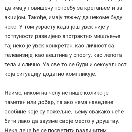
да имају повишену потребу за кретањем и за
акцијом. Такође, имају тежњу да некоме буду
неко. У том узрасту када још увек није у
потпуности развијено апстрактно мишљење
тај неко је увек конкретан, као личност са
телевизије, као вештина у спорту, као лепота
тела и слично. Уз све то се буди и сексуалност
која ситуацију додатно компликује.
Наиме, ником на челу не пише колико је
паметан или добар, па ако нема наведене
особине које су пожељне, њему свакако неће
бити лако да заузме своје место у друштву.
Нека деца ће се посветити различитим