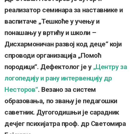
реализатор семинара за наставнике и
васпитаче „Тешкоће у учењу и
понашању у вртићу и школи –
Дисхармоничан развој код деце“ који
спроводи организација „Помоћ
породици“. Дефектолог је у
„Центру за
логопедију и рану интервенцију др
Несторов“
. Везано за систем
образовања, по звању је педагошки
саветник. Дугогодишњи је сарадник
дечјег психијатра проф. др Светомира