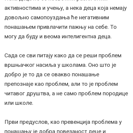
активностима и учењу, а нека деца која немају
довољно самопоуздања ће негативним
понашањем привлачити пажњу на себе. То
могу да буду и веома интелигентна деца.
Сада се сви питају како да се реши проблем
вршњачког насиља у школама. Оно што је
добро је то да се овакво понашање
препознаје као проблем, али то је проблем
читавог друштва, а не само проблем породице
или школе.
Први предуслов, као превенција проблема у
понашању је добра повезаност деце и