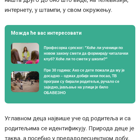
интернету, у штампи, у свом окружењу.
Можда ће вас интересовати
Професорка српског: ”Хоће ли ученици по
новом закону смети да формирају читалачки
клуб? Хоће ли то смети у школи?”
Пре 30 година: Ако се дете пожали да му је
досадно – одмах добије неки посао, ТВ
програм су бирали родитељи, ручало се
заједно, јављање на улици је било
ОБАВЕЗНО
Углавном деца највише уче од родитеља и са
родитељима се идентификују. Природа деце је
таква, а посебно у предадолесцентном добу,