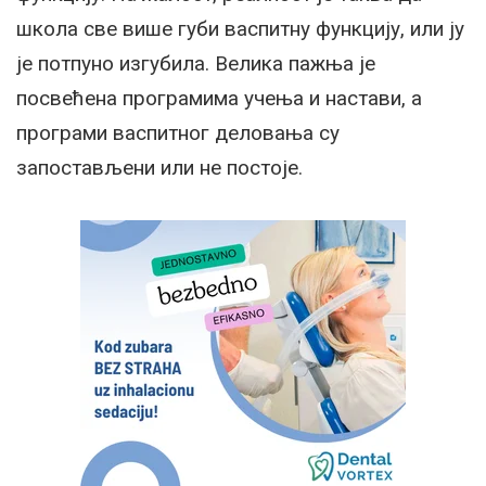
школа све више губи васпитну функцију, или ју
је потпуно изгубила. Велика пажња је
посвећена програмима учења и настави, а
програми васпитног деловања су
запостављени или не постоје.