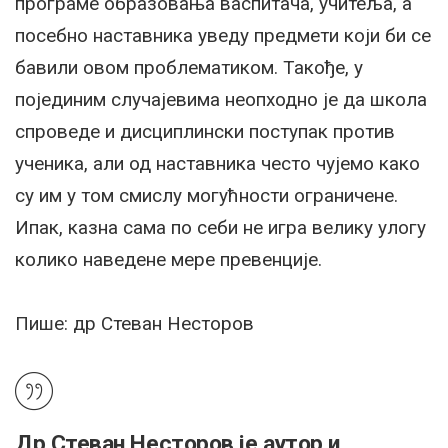
програме образовања васпитача, учитеља, а
посебно наставника уведу предмети који би се
бавили овом проблематиком. Такође, у
појединим случајевима неопходно је да школа
спроведе и дисциплински поступак против
ученика, али од наставника често чујемо како
су им у том смислу могућности ограничене.
Ипак, казна сама по себи не игра велику улогу
колико наведене мере превенције.
Пише: др Стеван Несторов
Др Стеван Несторов је аутор и