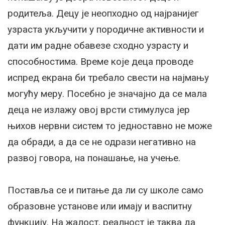
родитеља. Децу је неопходно од најранијег
узраста укључити у породичне активности и
дати им радне обавезе сходно узрасту и
способностима. Време које деца проводе
испред екрана би требало свести на најмању
могућу меру. Посебно је значајно да се мала
деца не излажу овој врсти стимулуса јер
њихов нервни систем то једноставно не може
да обради, а да се не одрази негативно на
развој говора, на понашање, на учење.
Поставља се и питање да ли су школе само
образовне установе или имају и васпитну
функцију. На жалост, реалност је таква да