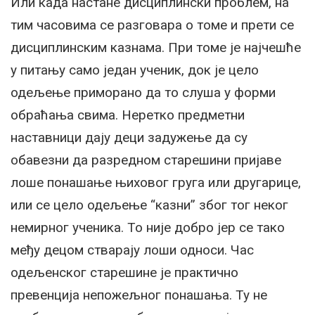
Или када настане дисциплински проблем, на
тим часовима се разговара о томе и прети се
дисциплинским казнама. При томе је најчешће
у питању само један ученик, док је цело
одељење приморано да то слуша у форми
обраћања свима. Неретко предметни
наставници дају деци задужење да су
обавезни да разредном старешини пријаве
лоше понашање њиховог груга или другарице,
или се цело одељење “казни” због тог неког
немирног ученика. То није добро јер се тако
међу децом стварају лоши односи. Час
одељенског старешине је практично
превенција непожељног понашања. Ту не