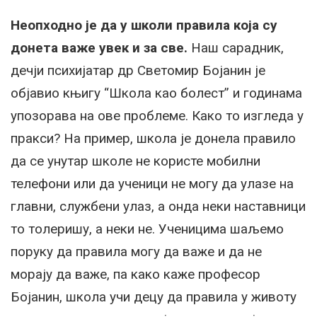
Неопходно је да у школи правила која су
донета важе увек и за све.
Наш сарадник,
дечји психијатар др Светомир Бојанин је
објавио књигу “Школа као болест” и годинама
упозорава на ове проблеме. Како то изгледа у
пракси? На пример, школа је донела правило
да се унутар школе не користе мобилни
телефони или да ученици не могу да улазе на
главни, службени улаз, а онда неки наставници
то толеришу, а неки не. Ученицима шаљемо
поруку да правила могу да важе и да не
морају да важе, па како каже професор
Бојанин, школа учи децу да правила у животу