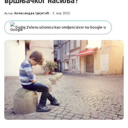
вршњачког насиља?
Александра Цвјетић
3. мај 2025.
Аутор:
Posted
by
Dodaj Zelenu učionicu kao omiljeni izvor na Google-u