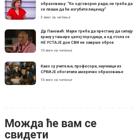
образовању: ”Ко одговорно ради, не треба да
се плаши да ће изгубити лиценцу”
3 мин за читање
Др Пановић: Мајке треба да престану да сипају
храну у тањире целој породици, а од стола се
НЕ УСТАЈЕ док СВИ не заврше оброк
10 мин за читање
Како су учитељи, професори, научници из
СРБИЈЕ обогатили америчко образовање
10 мин за читање
Можда ће вам се
свидети