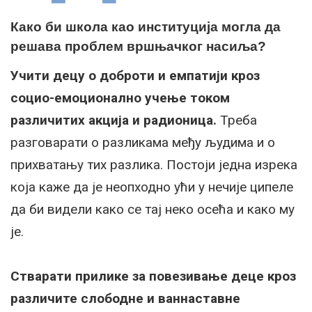
Како би школа као институција могла да
решава проблем вршњачког насиља?
Учити децу о доброти и емпатији кроз
социо-емоционално учење током
различитих акција и радионица.
Треба
разговарати о разликама међу људима и о
прихватању тих разлика. Постоји једна изрека
која каже да је неопходно ући у нечије ципеле
да би видели како се тај неко осећа и како му
је.
Стварати прилике за повезивање деце кроз
различите слободне и ваннаставне