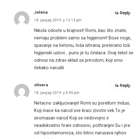
Jelena
Reply
18. јануар 2019. у 12:13 pm
Nikola odoste u krajnost! Romi, kao što znate,
nemaju problem samo sa higijenom! Bose noge,
spavanje na betonu, loša ishrana, preterano loši
higijenski uslovi… puno je tu činilaca. Ovaj tekst se
odnosi na zdrav sklad sa prirodom, koji smo
itekako narušili.
olivera
Reply
18. јануар 2019. у 6:05 pm
Netacno zakljucivanje! Romi su porellom Indusi,
Koji inace ka narod sve kraci zivotni vek.To je
siromasan narod Koji se nedovojno ii
neadekvatno hrani odnosno, pothranjini Su i pre
od hipovitamonoza, sto bitno narusava njihov