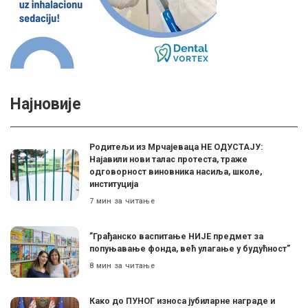
Најновије
Родитељи из Мрчајеваца НЕ ОДУСТАЈУ:
Најавили нови талас протеста, траже
одговорност виновника насиља, школе,
институција
7 мин за читање
”Грађанско васпитање НИЈЕ предмет за
попуњавање фонда, већ улагање у будућност”
8 мин за читање
Како до ПУНОГ износа јубиларне награде и