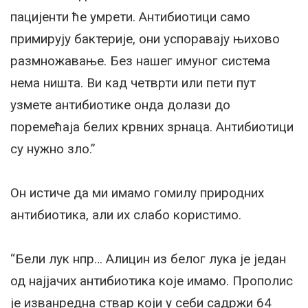
пацијенти ће умрети. Антибиотици само
примирују бактерије, они успоравају њихово
размножавање. Без нашег имуног система
нема ништа. Ви кад четврти или пети пут
узмете антибиотике онда долази до
поремећаја белих крвних зрнаца. Антибиотици
су нужно зло.”
Он истиче да ми имамо гомилу природних
антибиотика, али их слабо користимо.
“Бели лук нпр… Алицин из белог лука је један
од најјачих антибиотика које имамо. Прополис
је изванредна ствар који у себи садржи 64