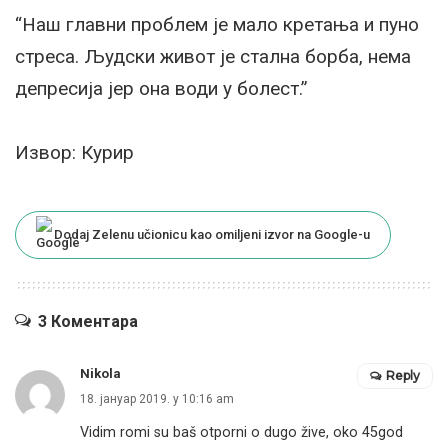
“Наш главни проблем је мало кретања и пуно
стреса. Људски живот је стална борба, нема
депресија јер она води у болест.”
Извор: Курир
Dodaj Zelenu učionicu kao omiljeni izvor na Google-u
3 Коментара
Nikola
Reply
18. јануар 2019. у 10:16 am
Vidim romi su baš otporni o dugo žive, oko 45god