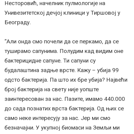
Несторовић, начелник пулмологије на
Унивезитетској дечјој клиници у Тиршовој у
Београду.
“Али онда смо почели да се перкамо, да се
туширамо сапунима. Полудим кад видим оне
бактерицидне сапуне. Ти сапуни су
будалаштина задње врсте. Кажу – убија 99
одсто бактерија. Па што их бре убија? Највећи
број бактерија на свету није уопште
заинтересован за нас. Пазите, имамо 440.000
до сада познатих врста бактерија. Од њих се
само неке интересују за нас. Јер ми смо
безначајни. У укупној биомаси на Земљи ми