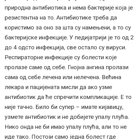
природна антибиотика и нема бактерије која је
резистентна на то. Антибиотике треба да
користимо за оно за шта су намењени, а то су
бактеријске инфекције. У педијатрији је то од 2
до 4 одсто инфекција, све остало су вируси.
Респираторне инфекције су болести које
пролазе саме од себе. Гнојна ангина пролази
сама од себе лечена или нелечена. Већина
лекара и пацијената мисли да ако узме
антибиотик да ће спречити компликације. Е то
није тачно. Било би супер – имате кијавицу,
узмете антибиотик и не добијете упалу плућа.
Нико онда не би имао упалу плућа, али то не
иде тако. Постоји само једна болест где