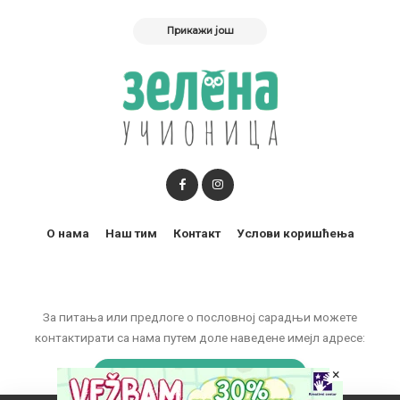
Прикажи још
О нама
Наш тим
Контакт
Услови коришћења
За питања или предлоге о пословној сарадњи можете
контактирати са нама путем доле наведене имејл адресе:
marketing@zelenaucionica.com
×