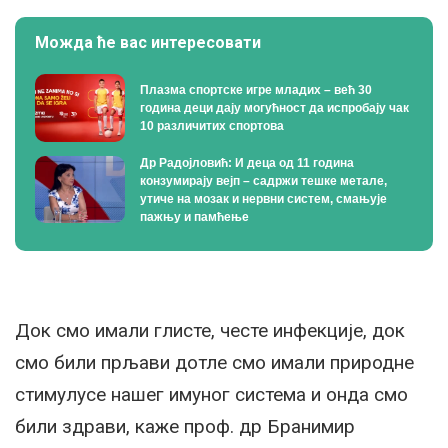
Можда ће вас интересовати
Плазма спортске игре младих – већ 30
година деци дају могућност да испробају чак
10 различитих спортова
Др Радојловић: И деца од 11 година
конзумирају вејп – садржи тешке метале,
утиче на мозак и нервни систем, смањује
пажњу и памћење
Док смо имали глисте, честе инфекције, док
смо били прљави дотле смо имали природне
стимулусе нашег имуног система и онда смо
били здрави, каже проф. др Бранимир