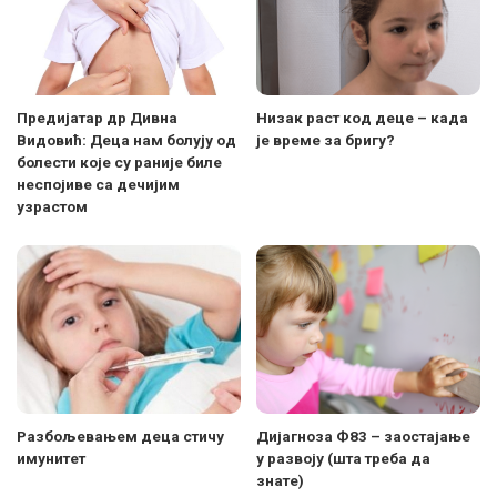
Предијатар др Дивна
Низак раст код деце – када
Видовић: Деца нам болују од
је време за бригу?
болести које су раније биле
неспојиве са дечијим
узрастом
Разбољевaњем деца стичу
Дијагноза Ф83 – заостајање
имунитет
у развоју (шта треба да
знате)