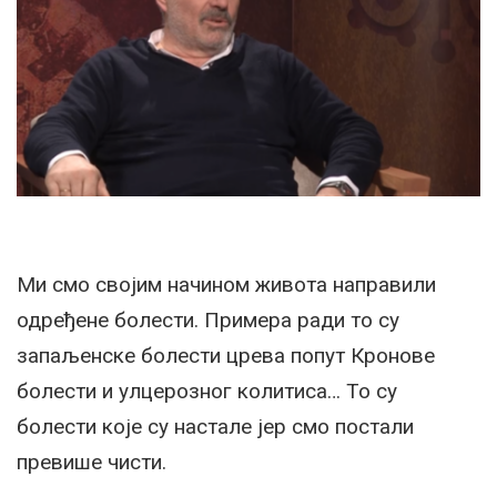
Ми смо својим начином живота направили
одређене болести. Примера ради то су
запаљенске болести црева попут Кронове
болести и улцерозног колитиса… То су
болести које су настале јер смо постали
превише чисти.