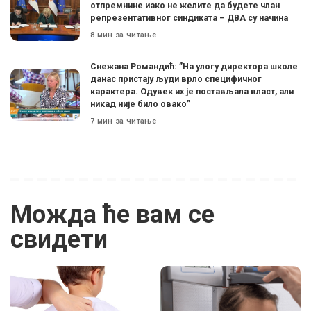
отпремнине иако не желите да будете члан
репрезентативног синдиката – ДВА су начина
8 мин за читање
Снежана Романдић: ”На улогу директора школе
данас пристају људи врло специфичног
карактера. Одувек их је постављала власт, али
никад није било овако”
7 мин за читање
Можда ће вам се
свидети