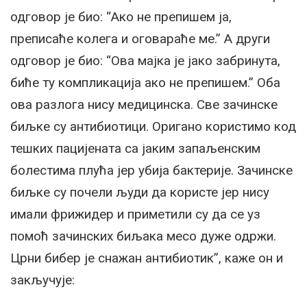
одговор је био: “Ако не препишем ја,
преписаће колега и оговараће ме.” А други
одговор је био: “Ова мајка је јако забринута,
биће ту компликација ако не препишем.” Оба
ова разлога нису медицинска. Све зачинске
биљке су антибиотици. Оригано користимо код
тешких пацијената са јаким запаљенским
болестима плућа јер убија бактерије. Зачинске
биљке су почели људи да користе јер нису
имали фрижидер и приметили су да се уз
помоћ зачинских биљака месо дуже одржи.
Црни бибер је снажан антибиотик”, каже он и
закључује: