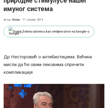
природне стимулусе нашег
имуног система
Sanja
17. јануар 2019.
Аутор:
Posted
by
Dodaj Zelenu učionicu kao omiljeni izvor na Google-u
Др Несторовић о антибиотицима: Већина
мисли да ће овим лековима спречити
компликације