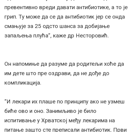
превентивно вреди давати антибиотике, а то је
грип. Ту може да се да антибиотик јер се онда
смањује за 25 одсто шанса за добијање
запаљења плућа”, каже др Несторовић.
Он напомиње да разуме да родитељи хоће да
им дете што пре оздрави, да не дође до
компликација.
“И лекари их плаше по принципу ако не узмеш
биће ово и оно. Занимљиво је било
испитивање у Хрватској међу лекарима на
питање зашто сте преписали антибиотик. Први