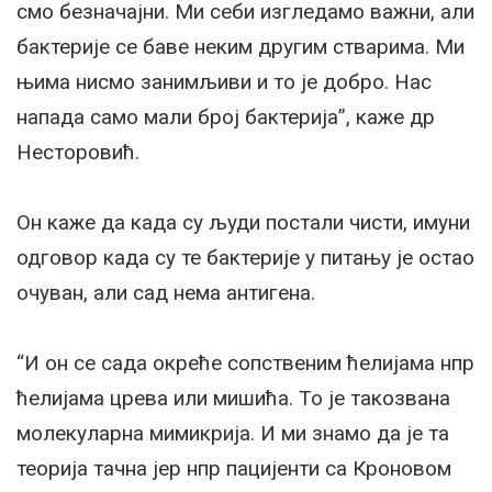
смо безначајни. Ми себи изгледамо важни, али
бактерије се баве неким другим стварима. Ми
њима нисмо занимљиви и то је добро. Нас
напада само мали број бактерија”, каже др
Несторовић.
Он каже да када су људи постали чисти, имуни
одговор када су те бактерије у питању је остао
очуван, али сад нема антигена.
“И он се сада окреће сопственим ћелијама нпр
ћелијама црева или мишића. То је такозвана
молекуларна мимикрија. И ми знамо да је та
теорија тачна јер нпр пацијенти са Кроновом