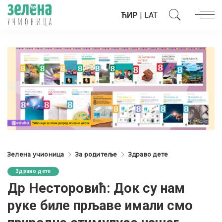
ЋИР
|
LAT
Зелена учионица
За родитеље
Здраво дете
Здраво дете
Др Несторовић: Док су нам
руке биле прљаве имали смо