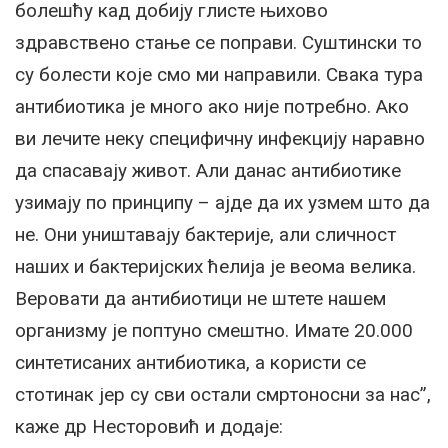
болешћу кад добију глисте њихово
здравствено стање се поправи. Суштински то
су болести које смо ми направили. Свака тура
антибиотика је много ако није потребно. Ако
ви лечите неку специфичну инфекцију наравно
да спасавају живот. Али данас антибиотике
узимају по принципу – ајде да их узмем што да
не. Они уништавају бактерије, али сличност
наших и бактеријских ћелија је веома велика.
Веровати да антибиотици не штете нашем
организму је поптуно смештно. Имате 20.000
синтетисаних антибиотика, а користи се
стотинак јер су сви остали смртоносни за нас”,
каже др Несторовић и додаје: