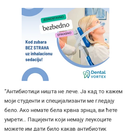
“Антибиотици ништа не лече. Ја кад то кажем
моји студенти и специјализанти ме гледају
бело. Ако немате бела крвна зрнца, ви ћете
умрети… Пацијенти који немају леукоците
можете им дати било какав антибиотик