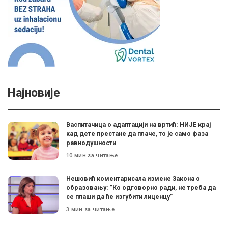
Најновије
Васпитачица о адаптацији на вртић: НИЈЕ крај
кад дете престане да плаче, то је само фаза
равнодушности
10 мин за читање
Нешовић коментарисала измене Закона о
образовању: ”Ко одговорно ради, не треба да
се плаши да ће изгубити лиценцу”
3 мин за читање