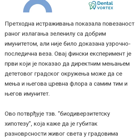
Претходна истраживања показала повезаност
раног излагања зеленилу са добрим
имунитетом, али није било доказана узрочно-
последична веза. Овај фински експеримент је
први који је показао да директним мењањем
дететовог градског окружења може да се
мења и његова цревна флора а самим тим и
његов имунитет.
Ово потврђује тзв. “биодиверзитетску
хипотезу”, која каже да је губитак
разноврсности живог света у градовима