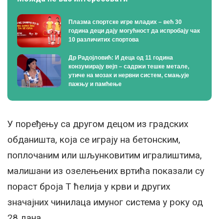
Плазма спортске игре младих – већ 30
година деци дају могућност да испробају чак
10 различитих спортова
Др Радојловић: И деца од 11 година
конзумирају вејп – садржи тешке метале,
утиче на мозак и нервни систем, смањује
пажњу и памћење
У поређењу са другом децом из градских
обданишта, која се играју на бетонским,
поплочаним или шљунковитим игралиштима,
малишани из озелењених вртића показали су
пораст броја Т ћелија у крви и других
значајних чинилаца имуног система у року од
28 дана.