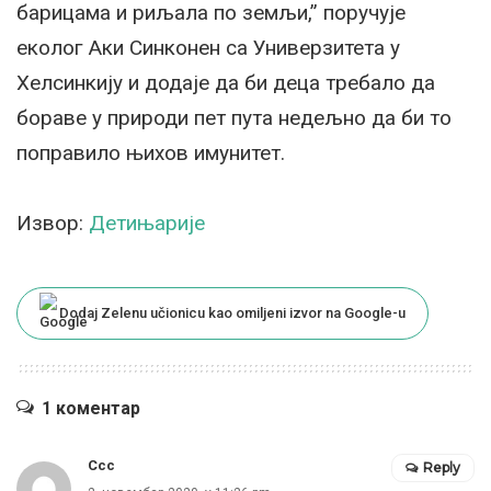
барицама и риљала по земљи,” поручује
еколог Аки Синконен са Универзитета у
Хелсинкију и додаје да би деца требало да
бораве у природи пет пута недељно да би то
поправило њихов имунитет.
Извор:
Детињарије
Dodaj Zelenu učionicu kao omiljeni izvor na Google-u
1 коментар
Ccc
Reply