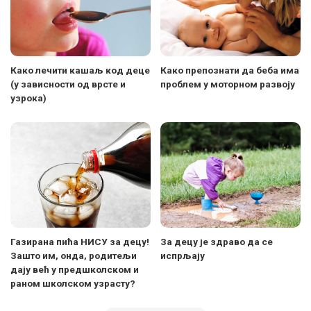
Како лечити кашаљ код деце
Како препознати да беба има
(у зависности од врсте и
проблем у моторном развоју
узрока)
Газирана пића НИСУ за децу!
За децу је здраво да се
Зашто им, онда, родитељи
испрљају
дају већ у предшколском и
раном школском узрасту?