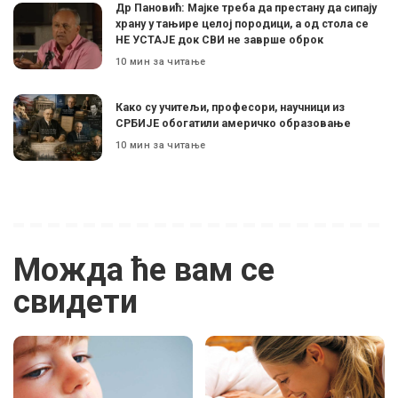
Др Пановић: Мајке треба да престану да сипају
храну у тањире целој породици, а од стола се
НЕ УСТАЈЕ док СВИ не заврше оброк
10 мин за читање
Како су учитељи, професори, научници из
СРБИЈЕ обогатили америчко образовање
10 мин за читање
Можда ће вам се
свидети