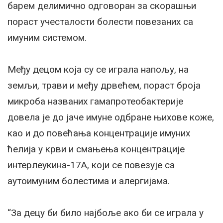
барем делимично одговоран за скорашњи
пораст учесталости болести повезаних са
имуним системом.
Међу децом која су се играла напољу, на
земљи, трави и међу дрвећем, пораст броја
микроба названих гамапротеобактерије
довела је до јаче имуне одбране њихове коже,
као и до повећања концентрације имуних
ћелија у крви и смањења концентрације
интерлеукина-17А, који се повезује са
аутоимуним болестима и алергијама.
“За децу би било најбоље ако би се играла у