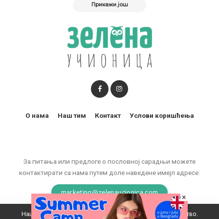
Прикажи још
О нама
Наш тим
Контакт
Услови коришћења
За питања или предлоге о пословној сарадњи можете
контактирати са нама путем доле наведене имејл адресе:
marketing@zelenaucionica.com
×
Наш вебсајт користи колачиће да побољша ваше искуство.