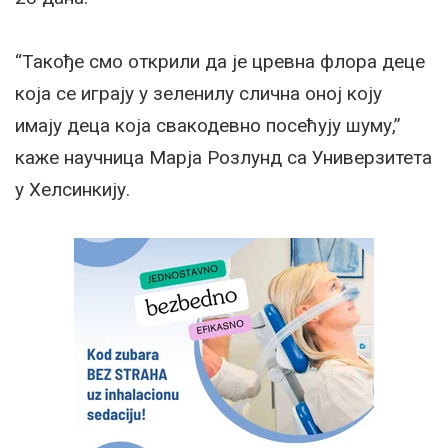
“Такође смо открили да је цревна флора деце
која се играју у зеленилу слична оној коју
имају деца која свакодевно посећују шуму,”
каже научница Марја Розлунд са Универзитета
у Хелсинкију.