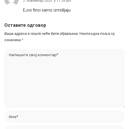
2. новембар 2020. у 11:26 pm
E,ovi finci samo izmišljaju
Оставите одговор
Ваша адреса е-поште неће бити објављена.
Неопходна поља су
означена
*