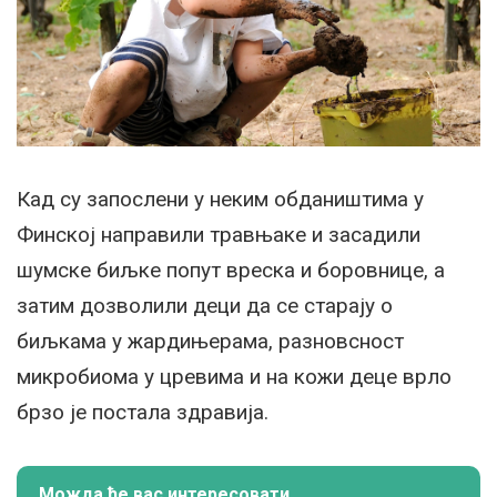
Кад су запослени у неким обдаништима у
Финској направили травњаке и засадили
шумске биљке попут вреска и боровнице, а
затим дозволили деци да се старају о
биљкама у жардињерама, разновсност
микробиома у цревима и на кожи деце врло
брзо је постала здравија.
Можда ће вас интересовати