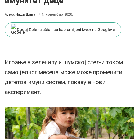
имунитет деце
Нада Шакић
1. новембар 2020.
Аутор:
Posted
by
Dodaj Zelenu učionicu kao omiljeni izvor na Google-u
Играње у зеленилу и шумској стељи током
само једног месеца може може променити
дететов имуни систем, показује нови
експеримент.