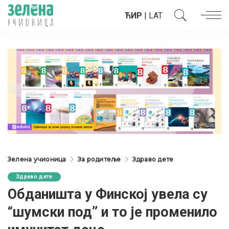
ЋИР
|
LAT
Зелена учионица
За родитеље
Здраво дете
Здраво дете
Обданишта у Финској увела су
“шумски под” и то је променило