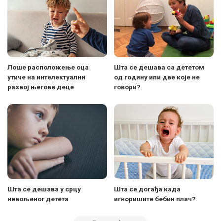
Лоше расположење оца
Шта се дешава са дететом
утиче на интелектуални
од годину или две које не
развој његове деце
говори?
Шта се дешава у срцу
Шта се догађа када
невољеног детета
игноришите бебин плач?