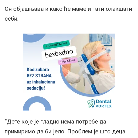
Он објашњава и како ће маме и тати олакшати
себи.
“Дете које је гладно нема потребе да
примиримо да би јело. Проблем је што деца