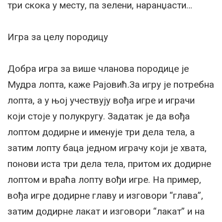
три скока у месту, па зелени, наранџасти…
Игра за целу породицу
Добра игра за више чланова породице је
Мудра лопта, каже Рајовић.За игру је потребна
лопта, а у њој учествују вођа игре и играчи
који стоје у полукругу. Задатак је да вођа
лоптом додирне и именује три дела тела, а
затим лопту баца једном играчу који је хвата,
понови иста три дела тела, притом их додирне
лоптом и враћа лопту вођи игре. На пример,
вођа игре додирне главу и изговори “глава”,
затим додирне лакат и изговори “лакат” и на