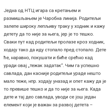
Једна од НТЦ игара са кретањем и
размишљањем је Чаробна линија. Родитељи
залепе широку лепљиву траку у ходник и кажу
детету да то није за њега, јер је то тешко.
Сваки пут кад родитељи пролазе кроз ходник,
ходају тако да иду стопало пред стопало. Дете
ће, наравно, покушати и биће срећно кад
уради овај „тежак задатак“. Чим га успешно
савлада, дан касније родитељи ураде нешто
мало теже, нпр. ходају уназад и опет кажу да је
то превише тешко и да то није за њега. Када
дете и тај део савлада, уводи се још један
елемент који је важан за развој детета –