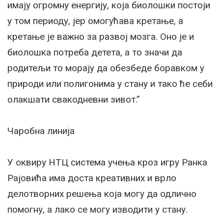
имају огромну енергију, која биолошки постоји
у том периоду, јер омогућава кретање, а
кретање је важно за развој мозга. Оно је и
биолошка потреба детета, а то значи да
родитељи то морају да обезбеде боравком у
природи или полигонима у стану и тако ће себи
олакшати свакодневни зивот.”
Чаробна линија
У оквиру НТЦ система учења кроз игру Ранка
Рајовића има доста креативних и врло
делотворних решења која могу да одлично
помогну, а лако се могу изводити у стану.