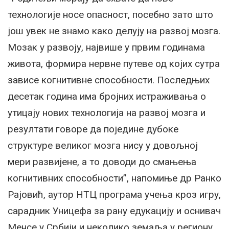
технологије носе опасност, посебно зато што
још увек не знамо како делују на развој мозга.
Мозак у развоју, највише у првим годинама
живота, формира нервне путеве од којих сутра
зависе когнитивне способности. Последњих
десетак година има бројних истраживања о
утицају нових технологија на развој мозга и
резултати говоре да поједине дубоке
структуре великог мозга нису у довољној
мери развијене, а то доводи до смањења
когнитивних способности”, напомиње др Ранко
Рајовић, аутор НТЦ програма учења кроз игру,
сарадник Уницефа за рану едукацију и оснивач
Менсе у Србији и неколико земаља у региону.