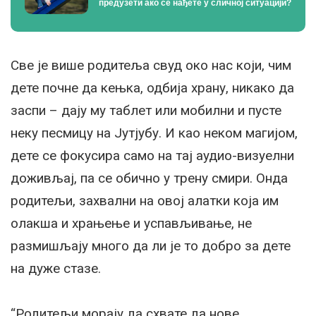
предузети ако се нађете у сличној ситуацији?
Све је више родитеља свуд око нас који, чим
дете почне да кењка, одбија храну, никако да
заспи – дају му таблет или мобилни и пусте
неку песмицу на Јутјубу. И као неком магијом,
дете се фокусира само на тај аудио-визуелни
доживљај, па се обично у трену смири. Онда
родитељи, захвални на овој алатки која им
олакша и храњење и успављивање, не
размишљају много да ли је то добро за дете
на дуже стазе.
“Родитељи морају да схвате да нове