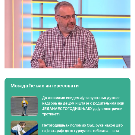
Можда ће вас интересовати
Да ли имамо епидемију запуштања дужног
надзора на децом и шта је с родитељима који
ЈЕДАНАЕСТОГОДИШЊАКУ дају електрични
тротинет?
Петогодишњак поломио ОБЕ руке након што
га је старије дете гурнуло с тобогана – шта