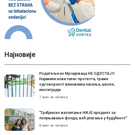
Најновије
Родитељи из Мрчајеваца НЕ ОДУСТАЈУ:
Најавили нови талас протеста, траже
одговорност виновника насиља, школе,
институција
7 мин за читање
”Грађанско васпитање НИЈЕ предмет за
попуњавање фонда, већ улагање у будућност”
8 мин за читање