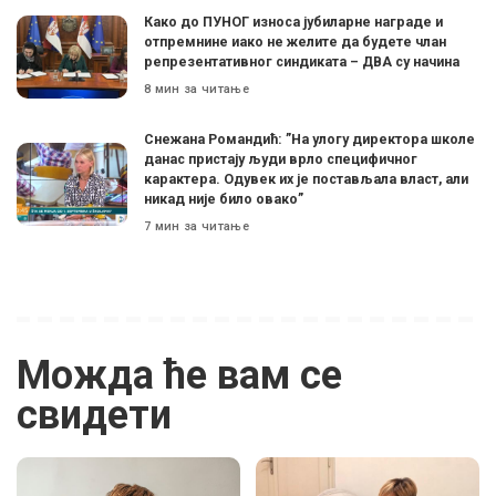
Како до ПУНОГ износа јубиларне награде и
отпремнине иако не желите да будете члан
репрезентативног синдиката – ДВА су начина
8 мин за читање
Снежана Романдић: ”На улогу директора школе
данас пристају људи врло специфичног
карактера. Одувек их је постављала власт, али
никад није било овако”
7 мин за читање
Можда ће вам се
свидети