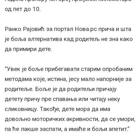
од пет до 10.
Ранко Рајовић за портал Нова.рс прича и шта
је боља алтернатива кад родитељ не зна како
да примири дете.
“Увек је боље прибегавати старим опробаним
методама које, истина, јесу мало напорније за
родитеље. Боље је да родитељи причају
детету причу пре спавања или читају неку
сликовницу. Такође, дете мора да има
довољно моторичких акривности, да се умори,
па ће лакше заспати, а имаће и бољи апетит.”