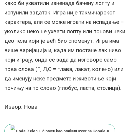
како би ухватили изненада бачену лопту и
испунили задатак. Игра није такмичарског
карактера, али се може играти на испадање –
уколико неко не ухвати лопту или понови неки
део тела који је већ био споменут. Игра има
више варијација и, када им постане лак ниво
који играју, онда се зада да изговоре само
прва слова (Г, Л,С = глава, лакат, колено) или
да именују неке предмете и животиње који
почињу на то слово (глобус, ласта, столица).
Извор: Нова
Dodaj Zelenu učionicu kao omiljeni izvor na Google-u