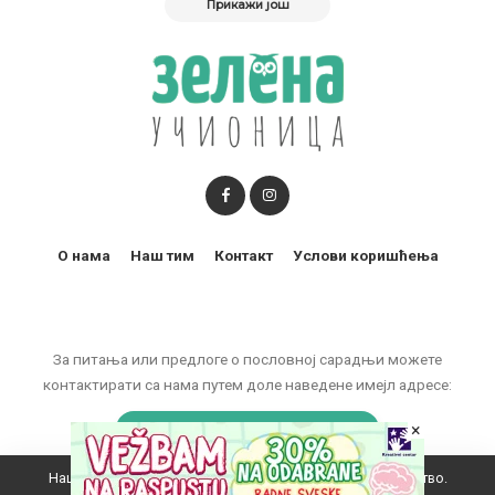
Прикажи још
О нама
Наш тим
Контакт
Услови коришћења
За питања или предлоге о пословној сарадњи можете
контактирати са нама путем доле наведене имејл адресе:
marketing@zelenaucionica.com
×
Наш вебсајт користи колачиће да побољша ваше искуство.