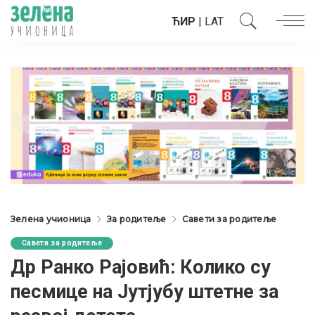
ЋИР
|
LAT
Зелена учионица
За родитеље
Савети за родитеље
Савети за родитеље
Др Ранко Рајовић: Колико су
песмице на Јутјубу штетне за