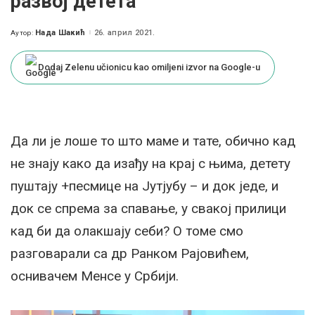
развој детета
Нада Шакић
26. април 2021.
Аутор:
Posted
by
Dodaj Zelenu učionicu kao omiljeni izvor na Google-u
Да ли је лоше то што маме и тате, обично кад
не знају како да изађу на крај с њима, детету
пуштају +песмице на Јутјубу – и док једе, и
док се спрема за спавање, у свакој прилици
кад би да олакшају себи? О томе смо
разговарали са др Ранком Рајовићем,
оснивачем Менсе у Србији.