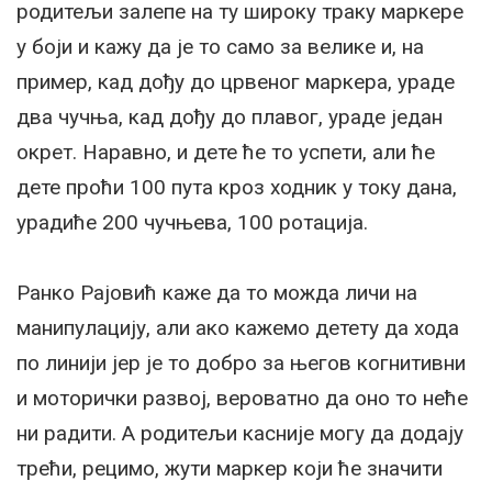
родитељи залепе на ту широку траку маркере
у боји и кажу да је то само за велике и, на
пример, кад дођу до црвеног маркера, ураде
два чучња, кад дођу до плавог, ураде један
окрет. Наравно, и дете ће то успети, али ће
дете проћи 100 пута кроз ходник у току дана,
урадиће 200 чучњева, 100 ротација.
Ранко Рајовић каже да то можда личи на
манипулацију, али ако кажемо детету да хода
по линији јер је то добро за његов когнитивни
и моторички развој, вероватно да оно то неће
ни радити. А родитељи касније могу да додају
трећи, рецимо, жути маркер који ће значити