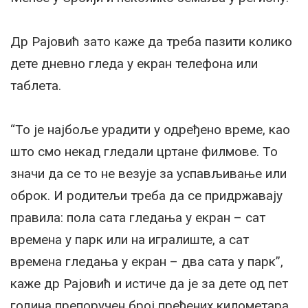
Др Рајовић зато каже да треба пазити колико
дете дневно гледа у екран телефона или
таблета.
“То је најбоље урадити у одређено време, као
што смо некад гледали цртане филмове. То
значи да се то не везује за успављивање или
оброк. И родитељи треба да се придржавају
правила: пола сата гледања у екран – сат
времена у парк или на игралиште, а сат
времена гледања у екран – два сата у парк”,
каже др Рајовић и истиче да је за дете од пет
година препоручен број пређених километара