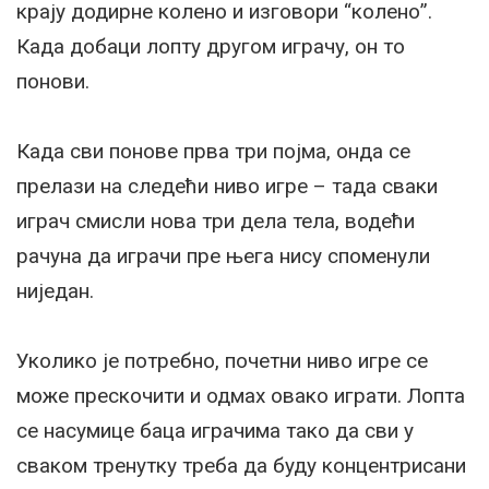
крају додирне колено и изговори “колено”.
Када добаци лопту другом играчу, он то
понови.
Када сви понове прва три појма, онда се
прелази на следећи ниво игре – тада сваки
играч смисли нова три дела тела, водећи
рачуна да играчи пре њега нису споменули
ниједан.
Уколико је потребно, почетни ниво игре се
може прескочити и одмах овако играти. Лопта
се насумице баца играчима тако да сви у
сваком тренутку треба да буду концентрисани